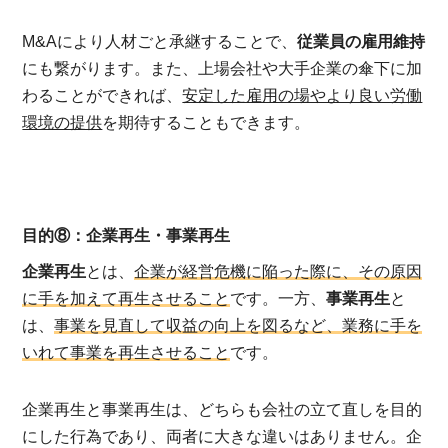
M&Aにより人材ごと承継することで、
従業員の雇用維持
にも繋がります。また、上場会社や大手企業の傘下に加
わることができれば、
安定した雇用の場やより良い労働
環境の提供
を期待することもできます。
目的⑧：企業再生・事業再生
企業再生
とは、
企業が経営危機に陥った際に、その原因
に手を加えて再生させること
です。一方、
事業再生
と
は、
事業を見直して収益の向上を図るなど、業務に手を
いれて事業を再生させること
です。
企業再生と事業再生は、どちらも会社の立て直しを目的
にした行為であり、両者に大きな違いはありません。企