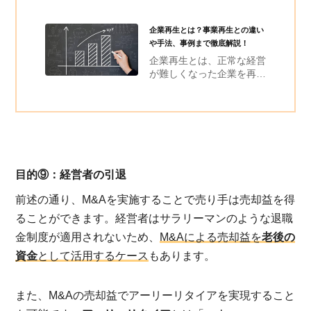
企業再生とは？事業再生との違い
や手法、事例まで徹底解説！
企業再生とは、正常な経営
が難しくなった企業を再生
することです。債務超過が
続いたり、収支が取れなく
なったりすると、企業は運
営を継続することが難しく
なります。そこで企業再生
を行い、企業がもう一度健
全に運営できるように手を
目的⑨：経営者の引退
加えていきます。
前述の通り、M&Aを実施することで売り手は売却益を得
ることができます。経営者はサラリーマンのような退職
金制度が適用されないため、
M&Aによる売却益を
老後の
資金
として活用するケース
もあります。
また、M&Aの売却益でアーリーリタイアを実現すること