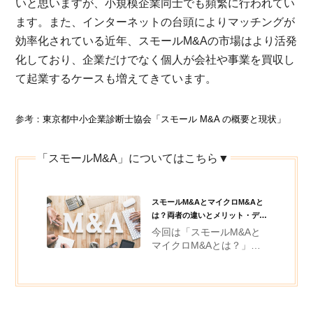
いと思いますが、小規模企業同士でも頻繁に行われてい
ます。また、インターネットの台頭によりマッチングが
効率化されている近年、スモールM&Aの市場はより活発
化しており、企業だけでなく個人が会社や事業を買収し
て起業するケースも増えてきています。
参考：
東京都中小企業診断士協会「スモール M&A の概要と現状」
「スモールM&A」についてはこちら▼
スモールM&AとマイクロM&Aと
は？両者の違いとメリット・デメ
リットを解説 ...
今回は「スモールM&Aと
マイクロM&Aとは？」に
ついて、解説します。 ス
モールM&Aと