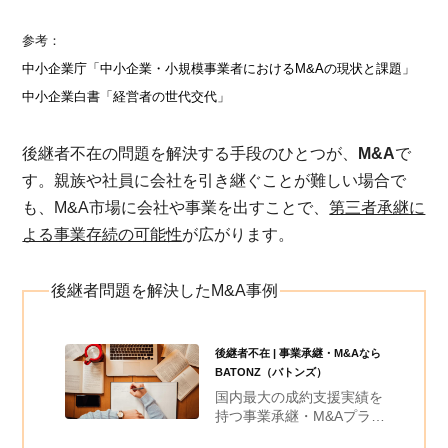
参考：
中小企業庁「中小企業・小規模事業者におけるM&Aの現状と課題」
中小企業白書「経営者の世代交代」
後継者不在の問題を解決する手段のひとつが、
M&A
で
す。親族や社員に会社を引き継ぐことが難しい場合で
も、M&A市場に会社や事業を出すことで、
第三者承継に
よる事業存続の可能性
が広がります。
後継者問題を解決したM&A事例
後継者不在 | 事業承継・M&Aなら
BATONZ（バトンズ）
国内最大の成約支援実績を
持つ事業承継・M&Aプラッ
トフォーム、BATONZ（バ