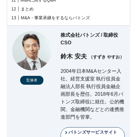
M&Aに関するQ&A
まとめ
M&A・事業承継をするならバトンズ
株式会社バトンズ / 取締役
CSO
鈴木 安夫
（すずき やすお）
2004年日本M&Aセンター入
社。経営支援室 執行役員金
監修者
融法人部長 執行役員金融企
画部長を歴任。2018年6月バ
トンズ取締役に就任。公的機
関、金融機関などとの連携推
進部門を管掌。
バトンズサービスサイト