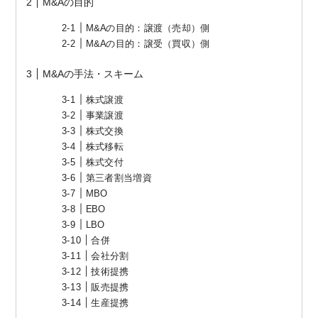
M&Aの目的
M&Aの目的：譲渡（売却）側
M&Aの目的：譲受（買収）側
M&Aの手法・スキーム
株式譲渡
事業譲渡
株式交換
株式移転
株式交付
第三者割当増資
MBO
EBO
LBO
合併
会社分割
技術提携
販売提携
生産提携