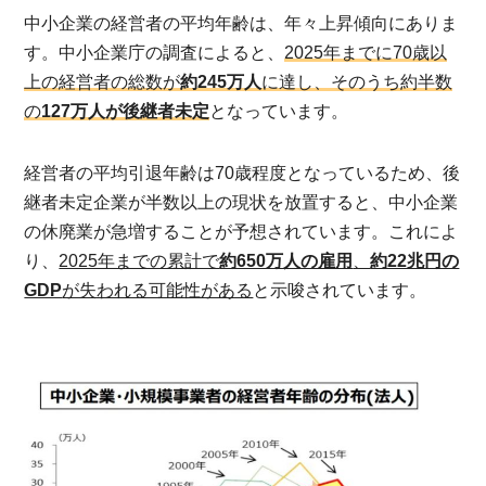
中小企業の経営者の平均年齢は、年々上昇傾向にありま
す。中小企業庁の調査によると、
2025年までに70歳以
上の経営者の総数が
約245万人
に達し、そのうち約半数
の
127万人が後継者未定
となっています。
経営者の平均引退年齢は70歳程度となっているため、後
継者未定企業が半数以上の現状を放置すると、中小企業
の休廃業が急増することが予想されています。これによ
り、
2025年までの累計で
約650万人の雇用
、
約22兆円の
GDP
が失われる可能性がある
と示唆されています。