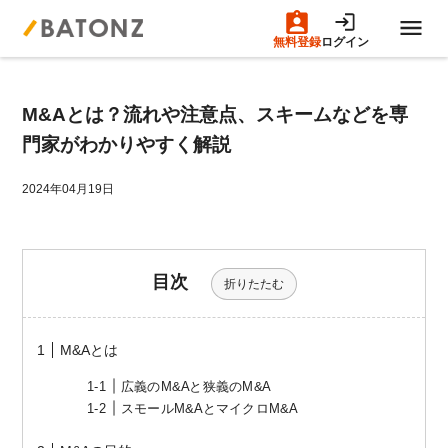
無料登録
ログイン
トップページ
M&Aとは？流れや注意点、スキームなどを専
M&A案件一覧
門家がわかりやすく解説
売りたい方へ
2024年04月19日
買いたい方へ
目次
折りたたむ
成約事例
M&Aとは
M&A専門家の方へ
広義のM&Aと狭義のM&A
スモールM&AとマイクロM&A