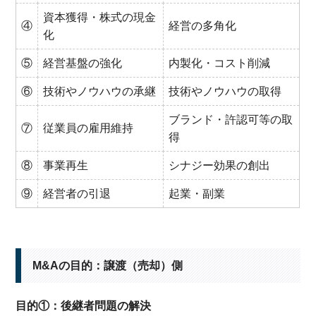
資本獲得・株式の現金
④
経営の多角化
化
⑤
経営基盤の強化
内製化・コスト削減
⑥
技術やノウハウの承継
技術やノウハウの取得
ブランド・許認可等の取
⑦
従業員の雇用維持
得
⑧
事業再生
シナジー効果の創出
⑨
経営者の引退
起業・副業
M&Aの目的：譲渡（売却）側
目的①：後継者問題の解決