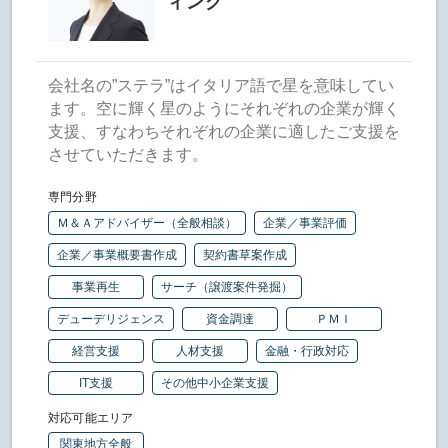
ィング
会社名の”ステラ”はイタリア語で星を意味してい
ます。空に輝く星のようにそれぞれの企業が輝く
支援、すなわちそれぞれの企業に適したご支援を
させていただきます。
専門分野
Ｍ＆Ａアドバイザー（全般相談）
企業／事業評価
企業／事業概要書作成
契約書草案作成
事業再生
サーチ（譲渡案件発掘）
デューデリジェンス
資金調達
ＰＭＩ
経営支援
人材支援
金融・行政対応
IT支援
その他中小企業支援
対応可能エリア
関東地方全般