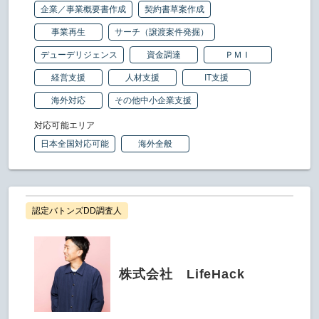
企業／事業概要書作成
契約書草案作成
事業再生
サーチ（譲渡案件発掘）
デューデリジェンス
資金調達
ＰＭＩ
経営支援
人材支援
IT支援
海外対応
その他中小企業支援
対応可能エリア
日本全国対応可能
海外全般
認定バトンズDD調査人
株式会社 LifeHack