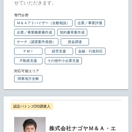
せていただきます。
専門分野
Ｍ＆Ａアドバイザー（全般相談）
企業／事業評価
企業／事業概要書作成
契約書草案作成
サーチ（譲渡案件発掘）
資金調達
ＰＭＩ
経営支援
金融・行政対応
不動産支援
その他中小企業支援
対応可能エリア
関東地方全般
認定バトンズDD調査人
株式会社ナゴヤＭ＆Ａ・エ