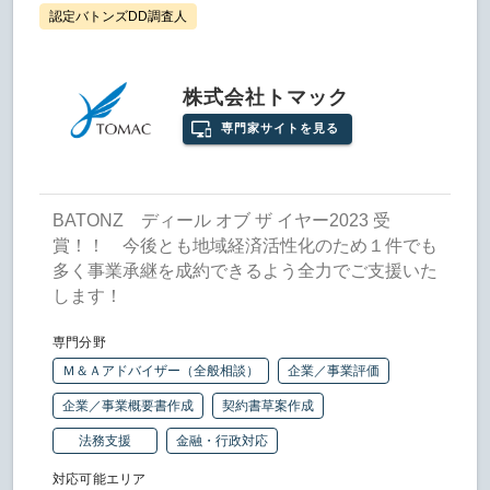
認定バトンズDD調査人
株式会社トマック
専門家サイトを見る
BATONZ ディール オブ ザ イヤー2023 受
賞！！ 今後とも地域経済活性化のため１件でも
多く事業承継を成約できるよう全力でご支援いた
します！
専門分野
Ｍ＆Ａアドバイザー（全般相談）
企業／事業評価
企業／事業概要書作成
契約書草案作成
法務支援
金融・行政対応
対応可能エリア