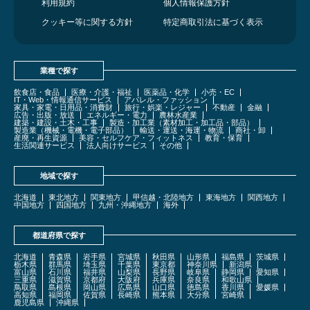
利用規約
個人情報保護方針
クッキー等に関する方針
特定商取引法に基づく表示
業種で探す
飲食店・食品
医療・介護・福祉
医薬品・化学
小売・EC
IT・Web・情報通信サービス
アパレル・ファッション
家具・家電・日用品・消費財
旅行・娯楽・レジャー
不動産
金融
広告・出版・放送
エネルギー・電力
農林水産業
建築・建設・土木・工事
製造・加工業（素材加工・加工品・部品）
製造業（機械・電機・電子部品）
輸送・運送・海運・物流
商社・卸
産廃・再生資源
美容・セルフケア・フィットネス
教育・保育
生活関連サービス
法人向けサービス
その他
地域で探す
北海道
東北地方
関東地方
甲信越・北陸地方
東海地方
関西地方
中国地方
四国地方
九州・沖縄地方
海外
都道府県で探す
北海道
青森県
岩手県
宮城県
秋田県
山形県
福島県
茨城県
栃木県
群馬県
埼玉県
千葉県
東京都
神奈川県
新潟県
富山県
石川県
福井県
山梨県
長野県
岐阜県
静岡県
愛知県
三重県
滋賀県
京都府
大阪府
兵庫県
奈良県
和歌山県
鳥取県
島根県
岡山県
広島県
山口県
徳島県
香川県
愛媛県
高知県
福岡県
佐賀県
長崎県
熊本県
大分県
宮崎県
鹿児島県
沖縄県