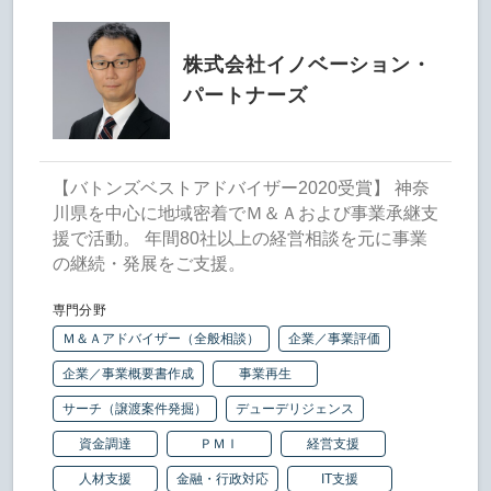
株式会社イノベーション・
パートナーズ
【バトンズベストアドバイザー2020受賞】 神奈
川県を中心に地域密着でＭ＆Ａおよび事業承継支
援で活動。 年間80社以上の経営相談を元に事業
の継続・発展をご支援。
専門分野
Ｍ＆Ａアドバイザー（全般相談）
企業／事業評価
企業／事業概要書作成
事業再生
サーチ（譲渡案件発掘）
デューデリジェンス
資金調達
ＰＭＩ
経営支援
人材支援
金融・行政対応
IT支援