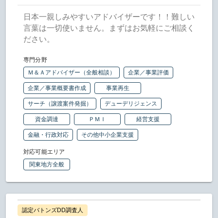
日本一親しみやすいアドバイザーです！！難しい
言葉は一切使いません。まずはお気軽にご相談く
ださい。
専門分野
Ｍ＆Ａアドバイザー（全般相談）
企業／事業評価
企業／事業概要書作成
事業再生
サーチ（譲渡案件発掘）
デューデリジェンス
資金調達
ＰＭＩ
経営支援
金融・行政対応
その他中小企業支援
対応可能エリア
関東地方全般
認定バトンズDD調査人