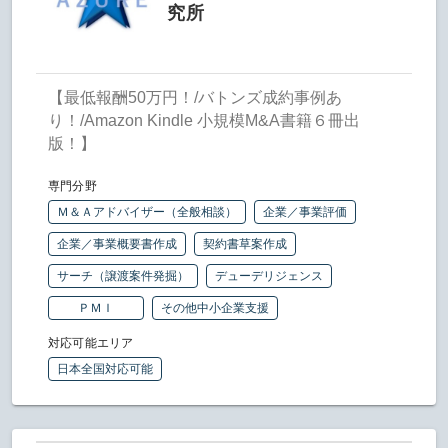
究所
【最低報酬50万円！/バトンズ成約事例あ
り！/Amazon Kindle 小規模M&A書籍６冊出
版！】
専門分野
Ｍ＆Ａアドバイザー（全般相談）
企業／事業評価
企業／事業概要書作成
契約書草案作成
サーチ（譲渡案件発掘）
デューデリジェンス
ＰＭＩ
その他中小企業支援
対応可能エリア
日本全国対応可能