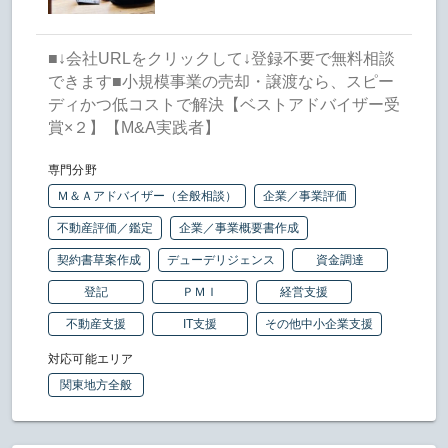
■↓会社URLをクリックして↓登録不要で無料相談
できます■小規模事業の売却・譲渡なら、スピー
ディかつ低コストで解決【ベストアドバイザー受
賞×２】【M&A実践者】
専門分野
Ｍ＆Ａアドバイザー（全般相談）
企業／事業評価
不動産評価／鑑定
企業／事業概要書作成
契約書草案作成
デューデリジェンス
資金調達
登記
ＰＭＩ
経営支援
不動産支援
IT支援
その他中小企業支援
対応可能エリア
関東地方全般