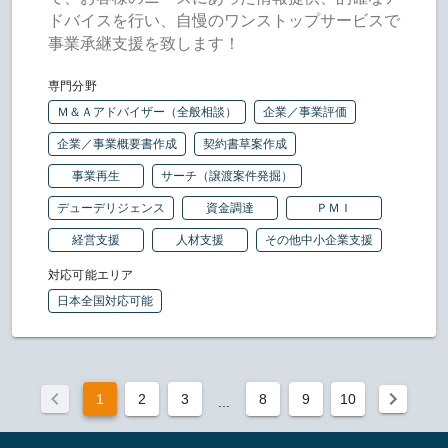
ドバイスを行い、自慢のワンストップサービスで
事業承継支援を致します！
専門分野
Ｍ＆Ａアドバイザー（全般相談）
企業／事業評価
企業／事業概要書作成
契約書草案作成
事業再生
サーチ（譲渡案件発掘）
デューデリジェンス
資金調達
ＰＭＩ
経営支援
人材支援
その他中小企業支援
対応可能エリア
日本全国対応可能
1
2
3
8
9
10
...