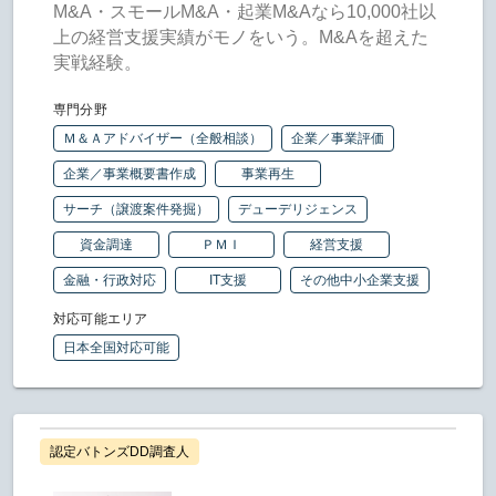
M&A・スモールM&A・起業M&Aなら10,000社以
上の経営支援実績がモノをいう。M&Aを超えた
実戦経験。
専門分野
Ｍ＆Ａアドバイザー（全般相談）
企業／事業評価
企業／事業概要書作成
事業再生
サーチ（譲渡案件発掘）
デューデリジェンス
資金調達
ＰＭＩ
経営支援
金融・行政対応
IT支援
その他中小企業支援
対応可能エリア
日本全国対応可能
認定バトンズDD調査人