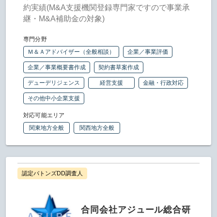
約実績(M&A支援機関登録専門家ですので事業承
継・M&A補助金の対象)
専門分野
Ｍ＆Ａアドバイザー（全般相談）
企業／事業評価
企業／事業概要書作成
契約書草案作成
デューデリジェンス
経営支援
金融・行政対応
その他中小企業支援
対応可能エリア
関東地方全般
関西地方全般
認定バトンズDD調査人
合同会社アジュール総合研