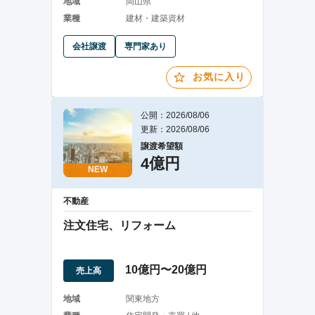
地域
岡山県
業種
建材・建築資材
会社譲渡
専門家あり
お気に入り
公開：2026/08/06
更新：2026/08/06
譲渡希望額
4億円
NEW
不動産
注文住宅、リフォーム
10億円〜20億円
売上高
地域
関東地方