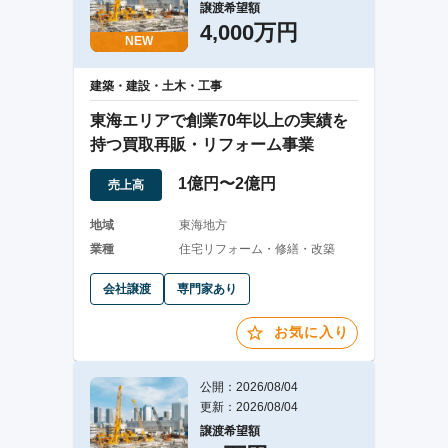
譲渡希望額
4,000万円
NEW
建築・建設・土木・工事
東海エリアで創業70年以上の実績を
持つ買取再販・リフォーム事業
1億円〜2億円
売上高
地域
東海地方
業種
住宅リフォーム・修繕・改築
会社譲渡
専門家あり
お気に入り
公開：2026/08/04
更新：2026/08/04
譲渡希望額