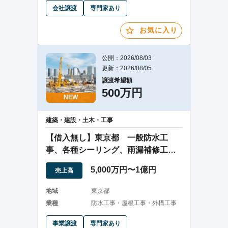
会社譲渡
専門家あり
お気に入り
公開：2026/08/03
更新：2026/08/05
譲渡希望額
500万円
NEW
建築・建設・土木・工事
【借入無し】東京都 一般防水工
事、各種シーリング、雨漏補修工
事、床塩ビシート工事
5,000万円〜1億円
売上高
地域
東京都
業種
防水工事・屋根工事・外構工事
事業譲渡
専門家あり