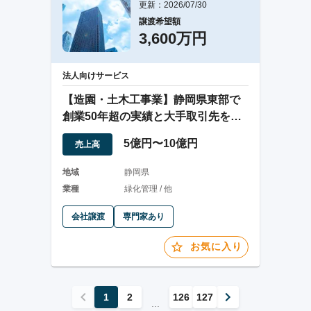
更新：2026/07/30
譲渡希望額
3,600万円
法人向けサービス
【造園・土木工事業】静岡県東部で
創業50年超の実績と大手取引先を持
つ安定企業
5億円〜10億円
売上高
地域
静岡県
業種
緑化管理 / 他
会社譲渡
専門家あり
お気に入り
1
2
126
127
...