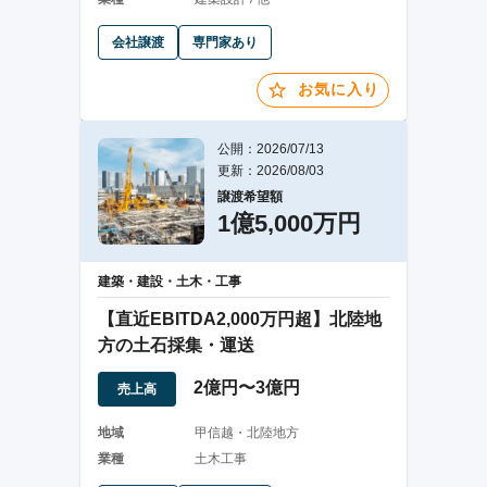
会社譲渡
専門家あり
お気に入り
公開：2026/07/13
更新：2026/08/03
譲渡希望額
1億5,000万円
建築・建設・土木・工事
【直近EBITDA2,000万円超】北陸地
方の土石採集・運送
2億円〜3億円
売上高
地域
甲信越・北陸地方
業種
土木工事