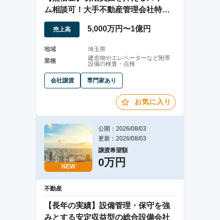
ム相談可！大手不動産管理会社特化
の消防点検業者
5,000万円〜1億円
売上高
地域
埼玉県
建造物やエレベーターなど附帯
業種
設備の検査・点検
会社譲渡
専門家あり
お気に入り
公開：2026/08/03
更新：2026/08/03
譲渡希望額
0万円
NEW
不動産
【長年の実績】設備管理・保守を強
みとする安定収益型の総合設備会社