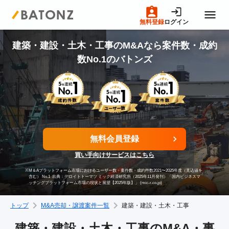
無料登録
ログイン
トップページ
建築・建設・土木・工事のM&Aなら案件数・成約
数No.1のバトンズ
M&A案件一覧
売りたい方へ
無料会員登録
買いたい方へ
買い手向けサービスはこちら
※
M＆Aプラットフォーム市場におけるユーザー数・案件数・成約件数2021〜2025年度（見込値を
成約事例
含む） No.1
出典：デロイトトーマツ ミック経済研究所（2025年11月発刊）「国内ビジネスマ
ッチングプラットフォーム市場の現状と展望【2025年版】」 (mic-r.co.jp)
トップ
M&A売却・譲渡案件一覧
建築・建設・土木・工事
M&A専門家の方へ
建築・建設・土木・工事のM&A・事