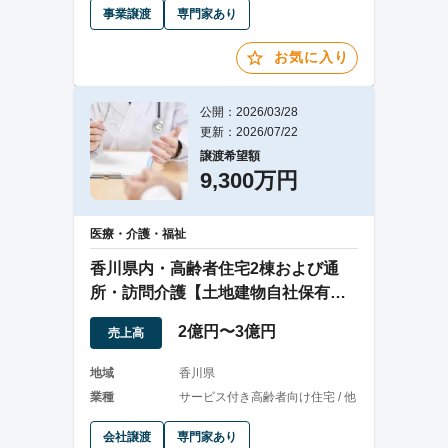
事業譲渡
専門家あり
お気に入り
公開：2026/03/28
更新：2026/07/22
譲渡希望額
9,300万円
医療・介護・福祉
香川県内・高齢者住宅2棟および通
所・訪問介護【土地建物自社保有・
安定運営】
2億円〜3億円
売上高
地域
香川県
業種
サービス付き高齢者向け住宅 / 他
会社譲渡
専門家あり