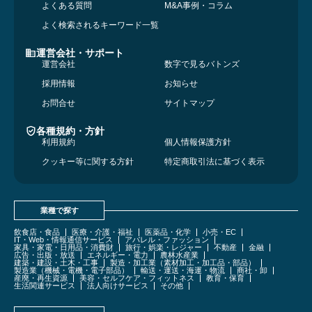
よくある質問
M&A事例・コラム
よく検索されるキーワード一覧
運営会社・サポート
運営会社
数字で見るバトンズ
採用情報
お知らせ
お問合せ
サイトマップ
各種規約・方針
利用規約
個人情報保護方針
クッキー等に関する方針
特定商取引法に基づく表示
業種で探す
飲食店・食品
医療・介護・福祉
医薬品・化学
小売・EC
IT・Web・情報通信サービス
アパレル・ファッション
家具・家電・日用品・消費財
旅行・娯楽・レジャー
不動産
金融
広告・出版・放送
エネルギー・電力
農林水産業
建築・建設・土木・工事
製造・加工業（素材加工・加工品・部品）
製造業（機械・電機・電子部品）
輸送・運送・海運・物流
商社・卸
産廃・再生資源
美容・セルフケア・フィットネス
教育・保育
生活関連サービス
法人向けサービス
その他