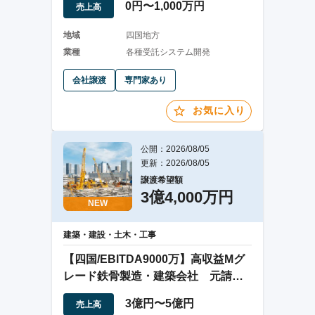
0円〜1,000万円
売上高
地域
四国地方
業種
各種受託システム開発
会社譲渡
専門家あり
お気に入り
公開：2026/08/05
更新：2026/08/05
譲渡希望額
3億4,000万円
NEW
建築・建設・土木・工事
【四国/EBITDA9000万】高収益Mグ
レード鉄骨製造・建築会社 元請化
で増益
3億円〜5億円
売上高