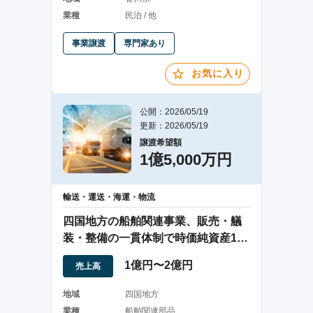
業種
民泊 / 他
事業譲渡
専門家あり
お気に入り
公開：2026/05/19
更新：2026/05/19
譲渡希望額
1億5,000万円
輸送・運送・海運・物流
四国地方の船舶関連事業、販売・艤
装・整備の一貫体制で時価純資産1億
5千万円以上
1億円〜2億円
売上高
地域
四国地方
業種
船舶関連部品