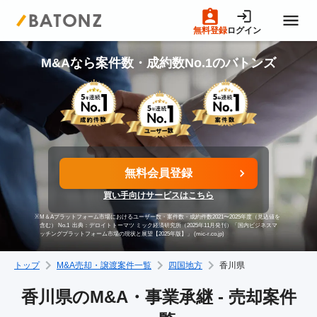
無料登録
ログイン
トップページ
M&Aなら案件数・成約数No.1のバトンズ
M&A案件一覧
売りたい方へ
無料会員登録
買い手向けサービスはこちら
買いたい方へ
※
M＆Aプラットフォーム市場におけるユーザー数・案件数・成約件数2021〜2025年度（見込値を
含む） No.1
出典：デロイトトーマツ ミック経済研究所（2025年11月発刊）「国内ビジネスマ
ッチングプラットフォーム市場の現状と展望【2025年版】」 (mic-r.co.jp)
成約事例
トップ
M&A売却・譲渡案件一覧
四国地方
香川県
M&A専門家の方へ
香川県のM&A・事業承継 - 売却案件