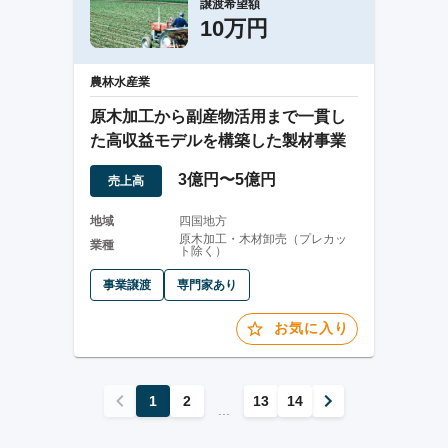
譲渡希望額
10万円
農林水産業
原木加工から副産物活用まで一貫し
た高収益モデルを構築した製材事業
3億円〜5億円
売上高
地域
四国地方
原木加工・木材卸売（プレカッ
業種
ト除く）
事業譲渡
専門家あり
お気に入り
1
2
13
14
...