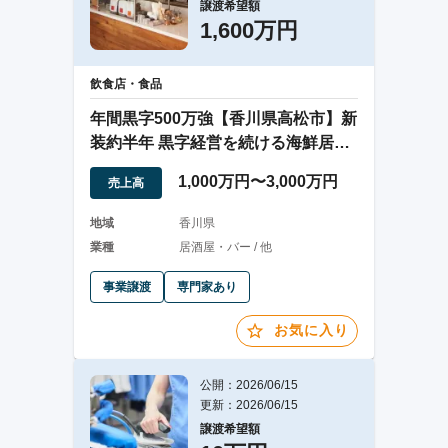
譲渡希望額
1,600万円
飲食店・食品
年間黒字500万強【香川県高松市】新
装約半年 黒字経営を続ける海鮮居酒
屋
1,000万円〜3,000万円
売上高
地域
香川県
業種
居酒屋・バー / 他
事業譲渡
専門家あり
お気に入り
公開：2026/06/15
更新：2026/06/15
譲渡希望額