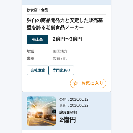
飲食店・食品
独自の商品開発力と安定した販売基
盤を誇る老舗食品メーカー
2億円〜3億円
売上高
地域
四国地方
業種
製麺 / 他
会社譲渡
専門家あり
お気に入り
公開：2026/06/12
更新：2026/06/22
譲渡希望額
2億円