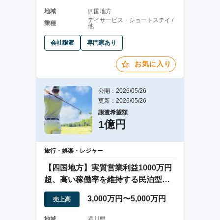
地域
四国地方
デイサービス・ショートステイ /
業種
他
会社譲渡
専門家あり
お気に入り
公開：2026/05/26
更新：2026/05/26
譲渡希望額
1億円
旅行・娯楽・レジャー
【四国地方】実質営業利益1000万円
超、高い稼働率を維持する民泊型宿
泊事業の譲渡
3,000万円〜5,000万円
売上高
地域
香川県