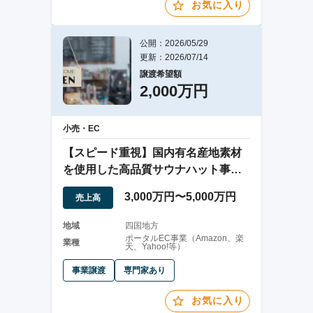
お気に入り
公開：2026/05/29
更新：2026/07/14
譲渡希望額
2,000万円
小売・EC
【スピード重視】国内有名産地素材
を使用した高品質サウナハット事業
の譲渡
3,000万円〜5,000万円
売上高
地域
四国地方
ポータルEC事業（Amazon、楽
業種
天、Yahoo!等）
事業譲渡
専門家あり
お気に入り