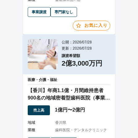
事業譲渡
専門家なし
お気に入り
公開：2026/07/28
更新：2026/07/28
譲渡希望額
2億3,000万円
医療・介護・福祉
【香川】年商1.1億・月間維持患者
900名の地域密着型歯科医院（事業譲
渡）
1億円〜2億円
売上高
地域
香川県
業種
歯科医院・デンタルクリニック