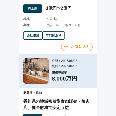
業
1億円〜2億円
売上高
地域
四国地方
業種
建設工事・ゼネコン / 他
会社譲渡
専門家あり
お気に入り
公開：2026/06/02
更新：2026/06/02
譲渡希望額
8,000万円
飲食店・食品
香川県の地域密着型食肉販売・焼肉
店、健全財務で安定収益