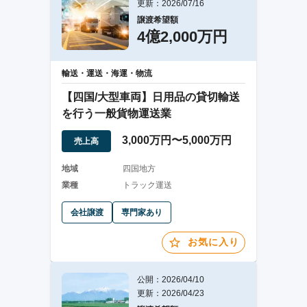
更新：2026/07/16
譲渡希望額
4億2,000万円
輸送・運送・海運・物流
【四国/大型車両】日用品の貸切輸送
を行う一般貨物運送業
3,000万円〜5,000万円
売上高
地域
四国地方
業種
トラック運送
会社譲渡
専門家あり
お気に入り
公開：2026/04/10
更新：2026/04/23