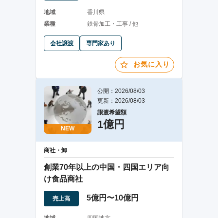
地域
香川県
業種
鉄骨加工・工事 / 他
会社譲渡
専門家あり
お気に入り
公開：2026/08/03
更新：2026/08/03
譲渡希望額
1億円
NEW
商社・卸
創業70年以上の中国・四国エリア向
け食品商社
5億円〜10億円
売上高