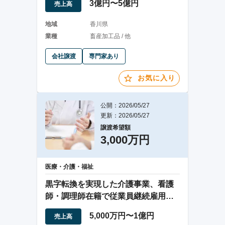
3億円〜5億円
売上高
地域
香川県
業種
畜産加工品 / 他
会社譲渡
専門家あり
お気に入り
公開：2026/05/27
更新：2026/05/27
譲渡希望額
3,000万円
医療・介護・福祉
黒字転換を実現した介護事業、看護
師・調理師在籍で従業員継続雇用を
希望する譲渡案件
5,000万円〜1億円
売上高