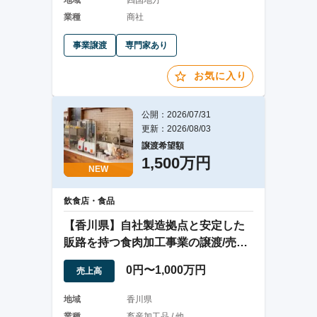
地域
四国地方
業種
商社
事業譲渡
専門家あり
お気に入り
公開：2026/07/31
更新：2026/08/03
譲渡希望額
1,500万円
NEW
飲食店・食品
【香川県】自社製造拠点と安定した
販路を持つ食肉加工事業の譲渡/売主
勤務継続希望
0円〜1,000万円
売上高
地域
香川県
業種
畜産加工品 / 他