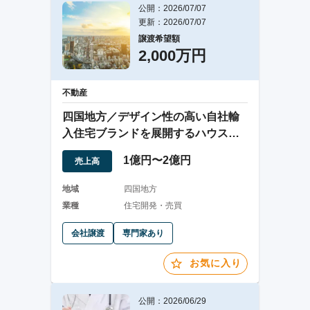
公開：2026/07/07
更新：2026/07/07
譲渡希望額
2,000万円
不動産
四国地方／デザイン性の高い自社輸
入住宅ブランドを展開するハウスメ
ーカー
1億円〜2億円
売上高
地域
四国地方
業種
住宅開発・売買
会社譲渡
専門家あり
お気に入り
公開：2026/06/29