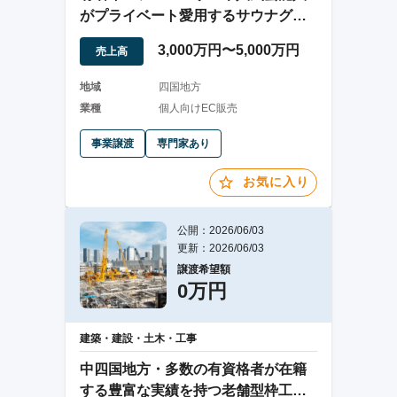
がプライベート愛用するサウナグッ
ズEC事業譲渡
3,000万円〜5,000万円
売上高
地域
四国地方
業種
個人向けEC販売
事業譲渡
専門家あり
お気に入り
公開：2026/06/03
更新：2026/06/03
譲渡希望額
0万円
建築・建設・土木・工事
中四国地方・多数の有資格者が在籍
する豊富な実績を持つ老舗型枠工事