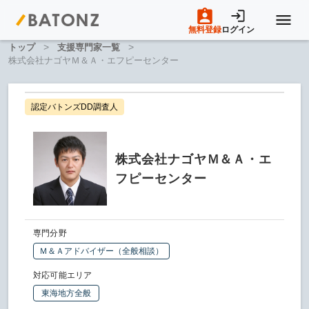
無料登録
ログイン
>
>
トップ
支援専門家一覧
トップページ
株式会社ナゴヤＭ＆Ａ・エフピーセンター
M&A案件一覧
認定バトンズDD調査人
売りたい方へ
株式会社ナゴヤＭ＆Ａ・エ
フピーセンター
買いたい方へ
専門分野
成約事例
Ｍ＆Ａアドバイザー（全般相談）
対応可能エリア
M&A専門家の方へ
東海地方全般