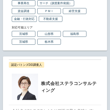
事業再生
サーチ（譲渡案件発掘）
資金調達
ＰＭＩ
経営支援
金融・行政対応
不動産支援
対応可能エリア
宮城県
山形県
福島県
茨城県
栃木県
認定バトンズDD調査人
株式会社ステラコンサルテ
ィング