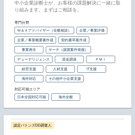
中小企業診断士が、お客様の課題解決に一緒に取
り組みます。まずはご相談を。
専門分野
Ｍ＆Ａアドバイザー（全般相談）
企業／事業評価
企業／事業概要書作成
契約書草案作成
事業再生
サーチ（譲渡案件発掘）
デューデリジェンス
資金調達
ＰＭＩ
経営支援
人材支援
IT支援
海外対応
その他中小企業支援
対応可能エリア
日本全国対応可能
海外全般
認定バトンズDD調査人