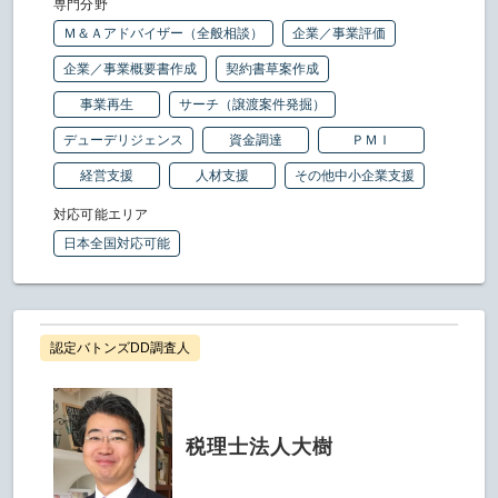
専門分野
Ｍ＆Ａアドバイザー（全般相談）
企業／事業評価
企業／事業概要書作成
契約書草案作成
事業再生
サーチ（譲渡案件発掘）
デューデリジェンス
資金調達
ＰＭＩ
経営支援
人材支援
その他中小企業支援
対応可能エリア
日本全国対応可能
認定バトンズDD調査人
税理士法人大樹