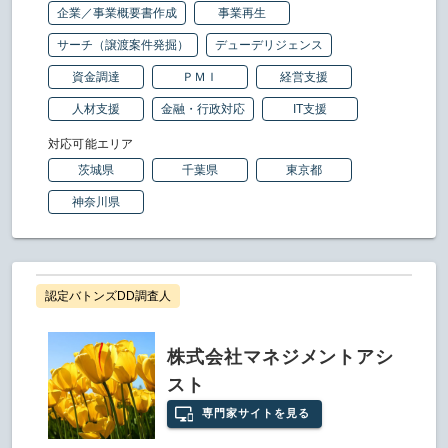
企業／事業概要書作成
事業再生
サーチ（譲渡案件発掘）
デューデリジェンス
資金調達
ＰＭＩ
経営支援
人材支援
金融・行政対応
IT支援
対応可能エリア
茨城県
千葉県
東京都
神奈川県
認定バトンズDD調査人
株式会社マネジメントアシ
スト
専門家サイトを見る