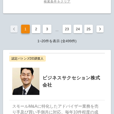
検索条件をクリア
1
2
3
23
24
25
...
1~20件を表示 (全499件)
認定バトンズDD調査人
ビジネスサクセション株式
会社
スモールM&Aに特化したアドバイザー業務を売
り手及び買い手側共に対応、毎年10件程度の成