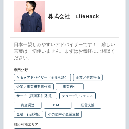
株式会社 LifeHack
日本一親しみやすいアドバイザーです！！難しい
言葉は一切使いません。まずはお気軽にご相談く
ださい。
専門分野
Ｍ＆Ａアドバイザー（全般相談）
企業／事業評価
企業／事業概要書作成
事業再生
サーチ（譲渡案件発掘）
デューデリジェンス
資金調達
ＰＭＩ
経営支援
金融・行政対応
その他中小企業支援
対応可能エリア