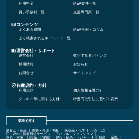
利用料金
M&A案件一覧
買い手候補一覧
支援専門家一覧
コンテンツ
よくある質問
M&A事例・コラム
よく検索されるキーワード一覧
運営会社・サポート
運営会社
数字で見るバトンズ
採用情報
お知らせ
お問合せ
サイトマップ
各種規約・方針
利用規約
個人情報保護方針
クッキー等に関する方針
特定商取引法に基づく表示
業種で探す
飲食店・食品
医療・介護・福祉
医薬品・化学
小売・EC
IT・Web・情報通信サービス
アパレル・ファッション
家具・家電・日用品・消費財
旅行・娯楽・レジャー
不動産
金融