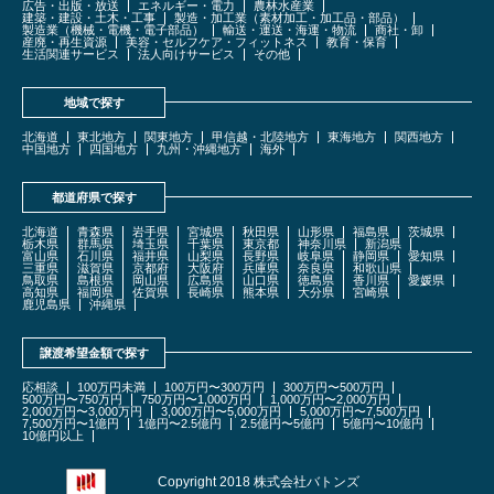
広告・出版・放送
エネルギー・電力
農林水産業
建築・建設・土木・工事
製造・加工業（素材加工・加工品・部品）
製造業（機械・電機・電子部品）
輸送・運送・海運・物流
商社・卸
産廃・再生資源
美容・セルフケア・フィットネス
教育・保育
生活関連サービス
法人向けサービス
その他
地域で探す
北海道
東北地方
関東地方
甲信越・北陸地方
東海地方
関西地方
中国地方
四国地方
九州・沖縄地方
海外
都道府県で探す
北海道
青森県
岩手県
宮城県
秋田県
山形県
福島県
茨城県
栃木県
群馬県
埼玉県
千葉県
東京都
神奈川県
新潟県
富山県
石川県
福井県
山梨県
長野県
岐阜県
静岡県
愛知県
三重県
滋賀県
京都府
大阪府
兵庫県
奈良県
和歌山県
鳥取県
島根県
岡山県
広島県
山口県
徳島県
香川県
愛媛県
高知県
福岡県
佐賀県
長崎県
熊本県
大分県
宮崎県
鹿児島県
沖縄県
譲渡希望金額で探す
応相談
100万円未満
100万円〜300万円
300万円〜500万円
500万円〜750万円
750万円〜1,000万円
1,000万円〜2,000万円
2,000万円〜3,000万円
3,000万円〜5,000万円
5,000万円〜7,500万円
7,500万円〜1億円
1億円〜2.5億円
2.5億円〜5億円
5億円〜10億円
10億円以上
Copyright 2018 株式会社バトンズ