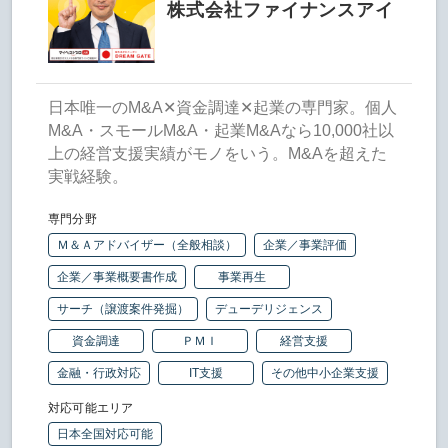
株式会社ファイナンスアイ
日本唯一のM&A✕資金調達✕起業の専門家。個人
M&A・スモールM&A・起業M&Aなら10,000社以
上の経営支援実績がモノをいう。M&Aを超えた
実戦経験。
専門分野
Ｍ＆Ａアドバイザー（全般相談）
企業／事業評価
企業／事業概要書作成
事業再生
サーチ（譲渡案件発掘）
デューデリジェンス
資金調達
ＰＭＩ
経営支援
金融・行政対応
IT支援
その他中小企業支援
対応可能エリア
日本全国対応可能