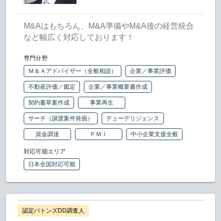
M&Aはもちろん、M&A準備やM&A後の経営統合
など幅広く対応しております！
専門分野
Ｍ＆Ａアドバイザー（全般相談）
企業／事業評価
不動産評価／鑑定
企業／事業概要書作成
契約書草案作成
事業再生
サーチ（譲渡案件発掘）
デューデリジェンス
資金調達
ＰＭＩ
中小企業支援全般
対応可能エリア
日本全国対応可能
認定バトンズDD調査人