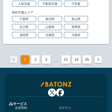
人材支援
不動産支援
IT支援
対応可能エリア
千葉県
新潟県
富山県
石川県
山梨県
長野県
滋賀県
京都府
大阪府
1
2
3
23
24
25
...
サービス
会員登録
ログイン