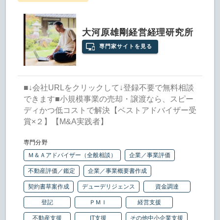
大河原雄剛経営経理研究所
専門家サイトを見る
■↓会社URLをクリックして↓登録不要で無料相談
できます■小規模事業の売却・譲渡なら、スピー
ディかつ低コストで解決【ベストアドバイザー受
賞×２】【M&A実践者】
専門分野
Ｍ＆Ａアドバイザー（全般相談）
企業／事業評価
不動産評価／鑑定
企業／事業概要書作成
契約書草案作成
デューデリジェンス
資金調達
登記
ＰＭＩ
経営支援
不動産支援
IT支援
その他中小企業支援