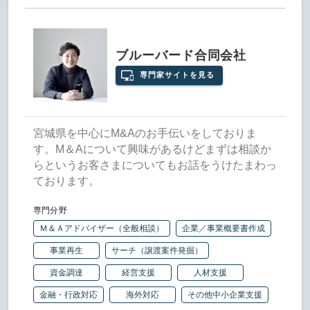
ブルーバード合同会社
専門家サイトを見る
宮城県を中心にM&Aのお手伝いをしておりま
す。M＆Aについて興味があるけどまずは相談か
らというお客さまについてもお話をうけたまわっ
ております。
専門分野
Ｍ＆Ａアドバイザー（全般相談）
企業／事業概要書作成
事業再生
サーチ（譲渡案件発掘）
資金調達
経営支援
人材支援
金融・行政対応
海外対応
その他中小企業支援