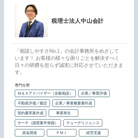
税理士法人中山会計
「相談しやすさNo.1」の会計事務所をめざして
います！ お客様の様々な困りごとを解決すべく
日々の研鑽を怠らず誠実に対応させていただきま
す。
専門分野
Ｍ＆Ａアドバイザー（全般相談）
企業／事業評価
不動産評価／鑑定
企業／事業概要書作成
契約書草案作成
事業再生
サーチ（譲渡案件発掘）
デューデリジェンス
資金調達
ＰＭＩ
経営支援