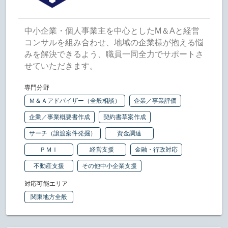
中小企業・個人事業主を中心としたM＆Aと経営
コンサルを組み合わせ、地域の企業様が抱える悩
みを解決できるよう、職員一同全力でサポートさ
せていただきます。
専門分野
Ｍ＆Ａアドバイザー（全般相談）
企業／事業評価
企業／事業概要書作成
契約書草案作成
サーチ（譲渡案件発掘）
資金調達
ＰＭＩ
経営支援
金融・行政対応
不動産支援
その他中小企業支援
対応可能エリア
関東地方全般