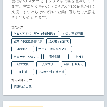
会社名の”ステラ”はイタリア語で星を意味してい
ます。空に輝く星のようにそれぞれの企業が輝く
支援、すなわちそれぞれの企業に適したご支援を
させていただきます。
専門分野
Ｍ＆Ａアドバイザー（全般相談）
企業／事業評価
企業／事業概要書作成
契約書草案作成
事業再生
サーチ（譲渡案件発掘）
デューデリジェンス
資金調達
ＰＭＩ
経営支援
人材支援
金融・行政対応
IT支援
その他中小企業支援
対応可能エリア
関東地方全般