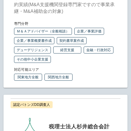
約実績(M&A支援機関登録専門家ですので事業承
継・M&A補助金の対象)
専門分野
Ｍ＆Ａアドバイザー（全般相談）
企業／事業評価
企業／事業概要書作成
契約書草案作成
デューデリジェンス
経営支援
金融・行政対応
その他中小企業支援
対応可能エリア
関東地方全般
関西地方全般
認定バトンズDD調査人
税理士法人杉井総合会計