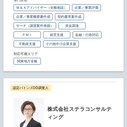
専門分野
Ｍ＆Ａアドバイザー（全般相談）
企業／事業評価
企業／事業概要書作成
契約書草案作成
サーチ（譲渡案件発掘）
資金調達
ＰＭＩ
経営支援
金融・行政対応
不動産支援
その他中小企業支援
対応可能エリア
関東地方全般
認定バトンズDD調査人
株式会社ステラコンサルテ
ィング