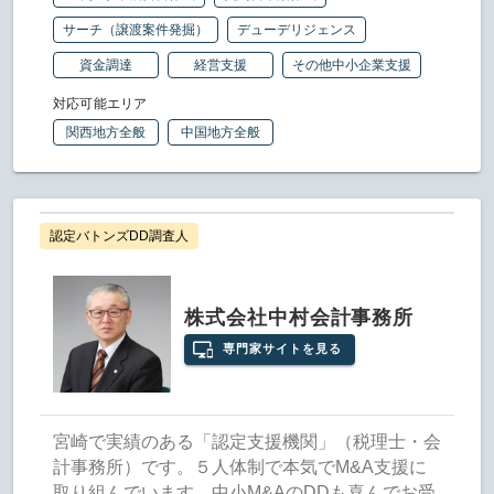
サーチ（譲渡案件発掘）
デューデリジェンス
資金調達
経営支援
その他中小企業支援
対応可能エリア
関西地方全般
中国地方全般
認定バトンズDD調査人
株式会社中村会計事務所
専門家サイトを見る
宮崎で実績のある「認定支援機関」（税理士・会
計事務所）です。５人体制で本気でM&A支援に
取り組んでいます。中小M&AのDDも喜んでお受