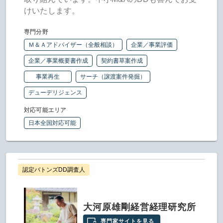
けいたします。
専門分野
Ｍ＆Ａアドバイザー（全般相談）
企業／事業評価
企業／事業概要書作成
契約書草案作成
事業再生
サーチ（譲渡案件発掘）
デューデリジェンス
対応可能エリア
日本全国対応可能
認定バトンズDD調査人
大河原雄剛経営経理研究所
専門家サイトを見る