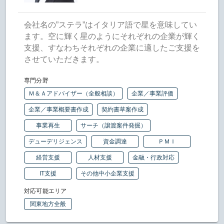
会社名の”ステラ”はイタリア語で星を意味してい
ます。空に輝く星のようにそれぞれの企業が輝く
支援、すなわちそれぞれの企業に適したご支援を
させていただきます。
専門分野
Ｍ＆Ａアドバイザー（全般相談）
企業／事業評価
企業／事業概要書作成
契約書草案作成
事業再生
サーチ（譲渡案件発掘）
デューデリジェンス
資金調達
ＰＭＩ
経営支援
人材支援
金融・行政対応
IT支援
その他中小企業支援
対応可能エリア
関東地方全般