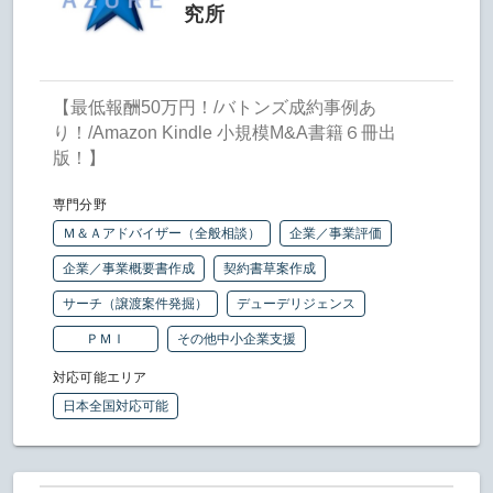
究所
【最低報酬50万円！/バトンズ成約事例あ
り！/Amazon Kindle 小規模M&A書籍６冊出
版！】
専門分野
Ｍ＆Ａアドバイザー（全般相談）
企業／事業評価
企業／事業概要書作成
契約書草案作成
サーチ（譲渡案件発掘）
デューデリジェンス
ＰＭＩ
その他中小企業支援
対応可能エリア
日本全国対応可能