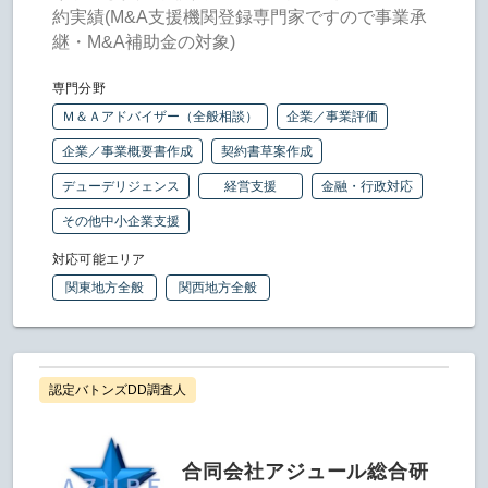
約実績(M&A支援機関登録専門家ですので事業承
継・M&A補助金の対象)
専門分野
Ｍ＆Ａアドバイザー（全般相談）
企業／事業評価
企業／事業概要書作成
契約書草案作成
デューデリジェンス
経営支援
金融・行政対応
その他中小企業支援
対応可能エリア
関東地方全般
関西地方全般
認定バトンズDD調査人
合同会社アジュール総合研