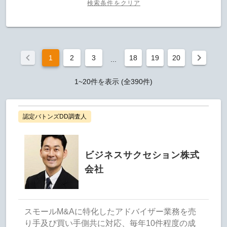
検索条件をクリア
1
2
3
18
19
20
...
1~20件を表示 (全390件)
認定バトンズDD調査人
ビジネスサクセション株式
会社
スモールM&Aに特化したアドバイザー業務を売
り手及び買い手側共に対応、毎年10件程度の成