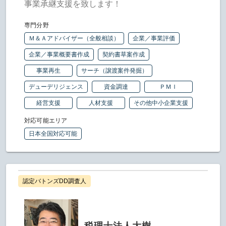
事業承継支援を致します！
専門分野
Ｍ＆Ａアドバイザー（全般相談）
企業／事業評価
企業／事業概要書作成
契約書草案作成
事業再生
サーチ（譲渡案件発掘）
デューデリジェンス
資金調達
ＰＭＩ
経営支援
人材支援
その他中小企業支援
対応可能エリア
日本全国対応可能
認定バトンズDD調査人