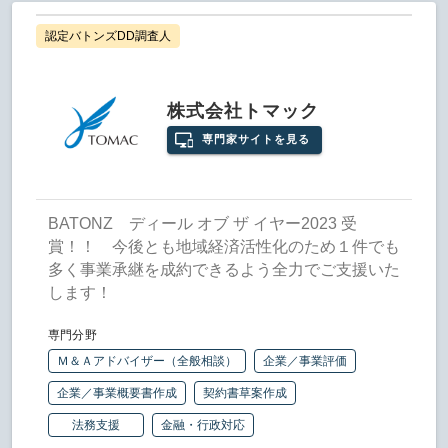
認定バトンズDD調査人
株式会社トマック
専門家サイトを見る
BATONZ ディール オブ ザ イヤー2023 受
賞！！ 今後とも地域経済活性化のため１件でも
多く事業承継を成約できるよう全力でご支援いた
します！
専門分野
Ｍ＆Ａアドバイザー（全般相談）
企業／事業評価
企業／事業概要書作成
契約書草案作成
法務支援
金融・行政対応