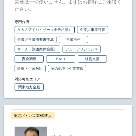
言葉は一切使いません。まずはお気軽にご相談く
ださい。
専門分野
Ｍ＆Ａアドバイザー（全般相談）
企業／事業評価
企業／事業概要書作成
事業再生
サーチ（譲渡案件発掘）
デューデリジェンス
資金調達
ＰＭＩ
経営支援
金融・行政対応
その他中小企業支援
対応可能エリア
関東地方全般
認定バトンズDD調査人