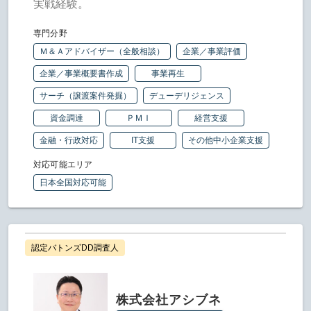
実戦経験。
専門分野
Ｍ＆Ａアドバイザー（全般相談）
企業／事業評価
企業／事業概要書作成
事業再生
サーチ（譲渡案件発掘）
デューデリジェンス
資金調達
ＰＭＩ
経営支援
金融・行政対応
IT支援
その他中小企業支援
対応可能エリア
日本全国対応可能
認定バトンズDD調査人
株式会社アシブネ