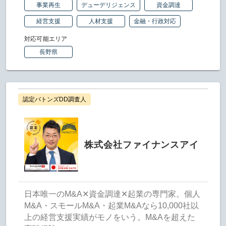
事業再生
デューデリジェンス
資金調達
経営支援
人材支援
金融・行政対応
対応可能エリア
長野県
認定バトンズDD調査人
株式会社ファイナンスアイ
日本唯一のM&A✕資金調達✕起業の専門家。個人
M&A・スモールM&A・起業M&Aなら10,000社以
上の経営支援実績がモノをいう。M&Aを超えた