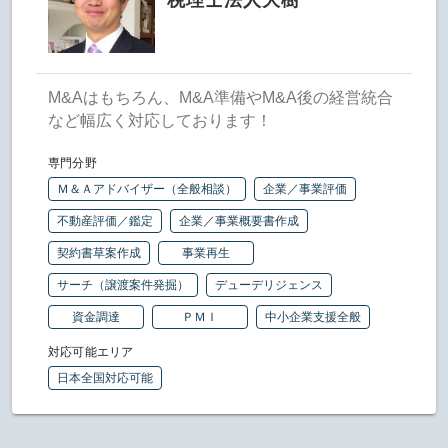
税理士法人大樹
M&Aはもちろん、M&A準備やM&A後の経営統合
など幅広く対応しております！
専門分野
Ｍ＆Ａアドバイザー（全般相談）
企業／事業評価
不動産評価／鑑定
企業／事業概要書作成
契約書草案作成
事業再生
サーチ（譲渡案件発掘）
デューデリジェンス
資金調達
ＰＭＩ
中小企業支援全般
対応可能エリア
日本全国対応可能