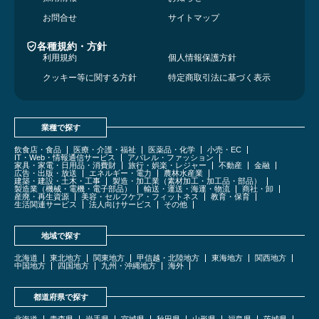
お問合せ
サイトマップ
各種規約・方針
利用規約
個人情報保護方針
クッキー等に関する方針
特定商取引法に基づく表示
業種で探す
飲食店・食品
医療・介護・福祉
医薬品・化学
小売・EC
IT・Web・情報通信サービス
アパレル・ファッション
家具・家電・日用品・消費財
旅行・娯楽・レジャー
不動産
金融
広告・出版・放送
エネルギー・電力
農林水産業
建築・建設・土木・工事
製造・加工業（素材加工・加工品・部品）
製造業（機械・電機・電子部品）
輸送・運送・海運・物流
商社・卸
産廃・再生資源
美容・セルフケア・フィットネス
教育・保育
生活関連サービス
法人向けサービス
その他
地域で探す
北海道
東北地方
関東地方
甲信越・北陸地方
東海地方
関西地方
中国地方
四国地方
九州・沖縄地方
海外
都道府県で探す
北海道
青森県
岩手県
宮城県
秋田県
山形県
福島県
茨城県