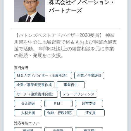
株式会社イノベーション・
パートナーズ
【バトンズベストアドバイザー2020受賞】 神奈
川県を中心に地域密着でＭ＆Ａおよび事業承継支
援で活動。 年間80社以上の経営相談を元に事業
の継続・発展をご支援。
専門分野
Ｍ＆Ａアドバイザー（全般相談）
企業／事業評価
企業／事業概要書作成
事業再生
サーチ（譲渡案件発掘）
デューデリジェンス
資金調達
ＰＭＩ
経営支援
人材支援
金融・行政対応
IT支援
対応可能エリア
茨城県
千葉県
東京都