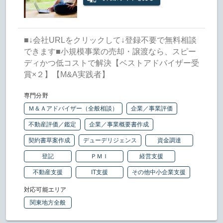
■↓会社URLをクリックして↓登録不要で無料相談
できます■小規模事業の売却・譲渡なら、スピー
ディかつ低コストで解決【ベストアドバイザー受
賞×２】【M&A実践者】
専門分野
Ｍ＆Ａアドバイザー（全般相談）
企業／事業評価
不動産評価／鑑定
企業／事業概要書作成
契約書草案作成
デューデリジェンス
資金調達
登記
ＰＭＩ
経営支援
不動産支援
IT支援
その他中小企業支援
対応可能エリア
関東地方全般