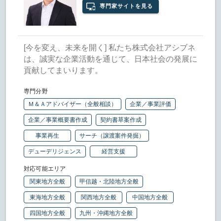
専門家サイトを見る
[今を変え、未来を開く] 私たち株式会社アシブネ
は、誠実な企業活動を通じて、日本社会の発展に
貢献してまいります。
専門分野
Ｍ＆Ａアドバイザー（全般相談）
企業／事業評価
企業／事業概要書作成
契約書草案作成
事業再生
サーチ（譲渡案件発掘）
デューデリジェンス
経営支援
対応可能エリア
関東地方全般
甲信越・北陸地方全般
東海地方全般
関西地方全般
中国地方全般
四国地方全般
九州・沖縄地方全般