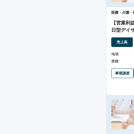
医療・介護・
【営業利益
日型デイ
SES
売上高
地域
業種
事業譲渡