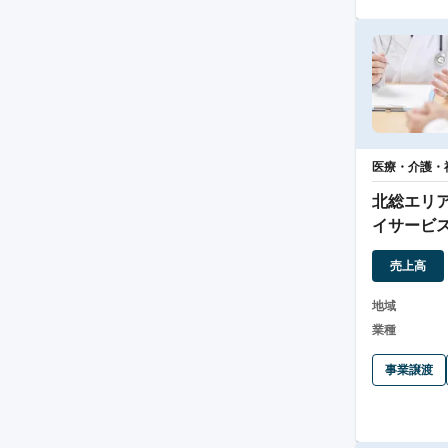
医療・介護・
北総エリ
イサービ
ログラム
売上高
地域
業種
事業譲渡