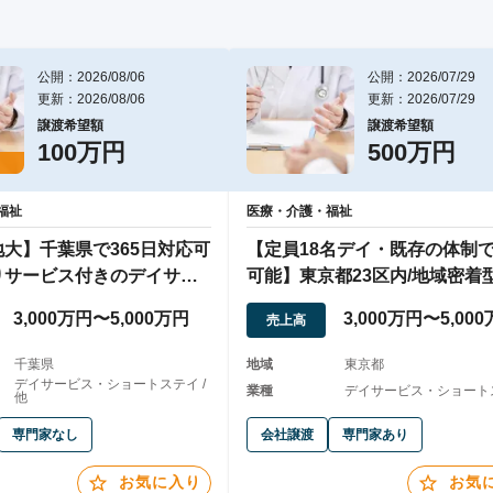
公開：2026/08/06
公開：2026/07/29
更新：2026/08/06
更新：2026/07/29
譲渡希望額
譲渡希望額
100万円
500万円
福祉
医療・介護・福祉
大】千葉県で365日対応可
【定員18名デイ・既存の体制
りサービス付きのデイサー
可能】東京都23区内/地域密着型
法人譲渡
3,000万円〜5,000万円
3,000万円〜5,00
売上高
千葉県
地域
東京都
デイサービス・ショートステイ /
業種
デイサービス・ショート
他
専門家なし
会社譲渡
専門家あり
お気に入り
お気