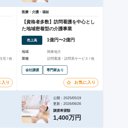
医療・介護・福祉
【資格者多数】訪問看護を中心とし
た地域密着型の介護事業
1億円〜2億円
売上高
地域
関東地方
宅 / 他
業種
訪問看護・訪問系サービス / 他
会社譲渡
専門家あり
に入り
お気に入り
公開：2025/05/19
更新：2026/06/26
譲渡希望額
1,400万円