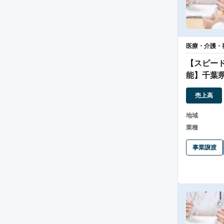
医療・介護・
【スピー
能】千葉
ービス付
売上高
地域
業種
事業譲渡