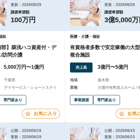
更新：2026/06/29
更新：2026/06/26
譲渡希望額
譲渡希望額
100万円
3億5,000
福祉
医療・介護・福祉
南部】築浅ハコ資産付・デ
有資格者多数で安定稼働の大型
/訪問介護
複合施設
5,000万円〜1億円
3億円〜5億円
売上高
千葉県
地域
栃木県
デイサービス・ショートステイ
業種
介護付有料老人ホーム / 
専門家あり
事業譲渡
専門家あり
お気に入り
お気
公開：2026/06/19
公開：2026/06/15
更新：2026/06/19
更新：2026/06/15