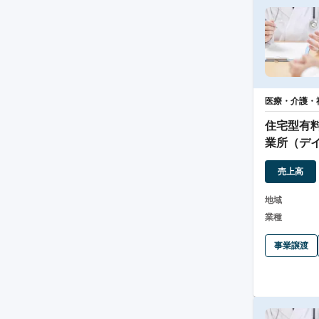
医療・介護・
住宅型有
業所（デ
売上高
地域
業種
事業譲渡