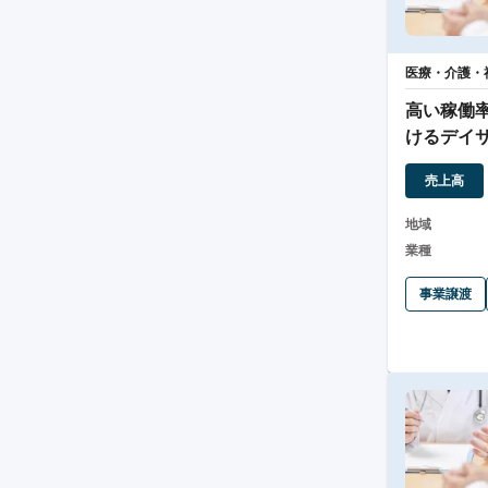
医療・介護・
高い稼働
けるデイ
渡案件
売上高
地域
業種
事業譲渡