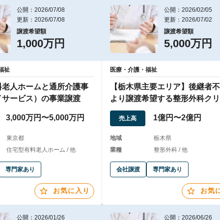
公開：2026/07/08
公開：2026/02/05
更新：2026/07/08
更新：2026/07/02
譲渡希望額
譲渡希望額
1,000万円
5,000万円
福祉
医療・介護・福祉
料老人ホームと通所介護事
【栃木県主要エリア】後継者不
イサービス）の事業譲渡
より譲渡希望する整形外科クリ
クと通所介護施設
3,000万円〜5,000万円
1億円〜2億円
売上高
東京都
地域
栃木県
住宅型有料老人ホーム / 他
業種
整形外科 / 他
専門家あり
会社譲渡
専門家あり
お気に入り
お気
公開：2026/01/26
公開：2026/06/26