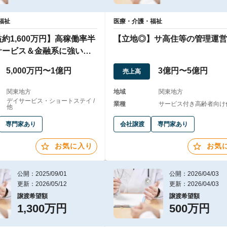
福祉
医療・介護・福祉
約1,600万円】高稼働率半
【立地◎】サ高住等の管理運営
サービス＆金融系に強い
5,000万円〜1億円
3億円〜5億円
売上高
関東地方
地域
関東地方
デイサービス・ショートステイ /
業種
サービス付き高齢者向け住
他
専門家あり
会社譲渡
専門家あり
お気に入り
お気
公開：2025/09/01
公開：2026/04/03
更新：2026/05/12
更新：2026/04/03
譲渡希望額
譲渡希望額
1,300万円
500万円