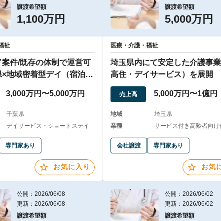
譲渡希望額
譲渡希望額
1,100万円
5,000万円
福祉
医療・介護・福祉
ド案件/既存の体制で運営可
埼玉県内にて安定した介護事業
県×地域密着型デイ（宿泊サ
高住・デイサービス）を展開
き）
3,000万円〜5,000万円
5,000万円〜1億円
売上高
千葉県
地域
埼玉県
デイサービス・ショートステイ
業種
サービス付き高齢者向け住
専門家あり
会社譲渡
専門家あり
お気に入り
お気
公開：2026/06/08
公開：2026/06/02
更新：2026/06/08
更新：2026/06/02
譲渡希望額
譲渡希望額