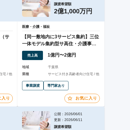
譲渡希望額
2億1,000万円
医療・介護・福祉
（サ
【同一敷地内に3サービス集約】三位
一体モデル集約型サ高住・介護事業
譲渡案件
1億円〜2億円
売上高
地域
千葉県
宅 / 他
業種
サービス付き高齢者向け住宅 / 他
事業譲渡
専門家あり
に入り
お気に入り
公開：2026/06/01
更新：2026/06/11
譲渡希望額