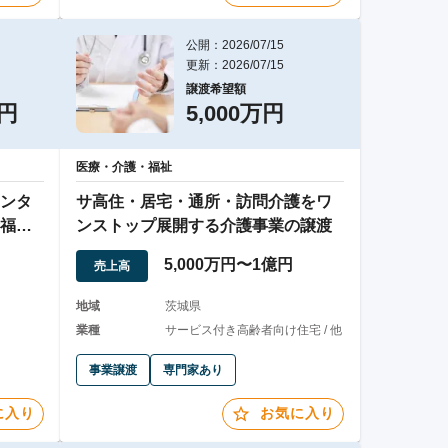
公開：2026/07/15
更新：2026/07/15
譲渡希望額
万円
5,000万円
医療・介護・福祉
ンタ
サ高住・居宅・通所・訪問介護をワ
福祉
ンストップ展開する介護事業の譲渡
5,000万円〜1億円
売上高
地域
茨城県
業種
サービス付き高齢者向け住宅 / 他
事業譲渡
専門家あり
に入り
お気に入り