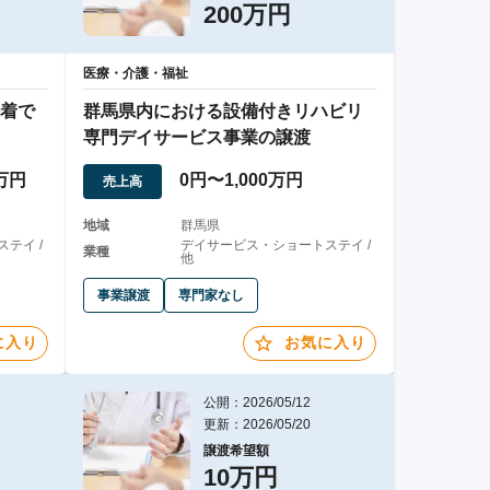
200万円
医療・介護・福祉
着で
群馬県内における設備付きリハビリ
専門デイサービス事業の譲渡
0万円
0円〜1,000万円
売上高
地域
群馬県
テイ /
デイサービス・ショートステイ /
業種
他
事業譲渡
専門家なし
に入り
お気に入り
公開：2026/05/12
更新：2026/05/20
譲渡希望額
10万円