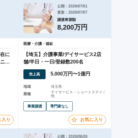
公開：2026/07/01
更新：2026/07/07
譲渡希望額
8,200万円
医療・介護・福祉
在に
【埼玉】介護事業/デイサービス2店
ニッ
舗/半日・一日/登録数200名
5,000万円〜1億円
売上高
地域
埼玉県
デイサービス・ショートステイ /
業種
他
事業譲渡
専門家なし
に入り
お気に入り
公開：2026/06/26