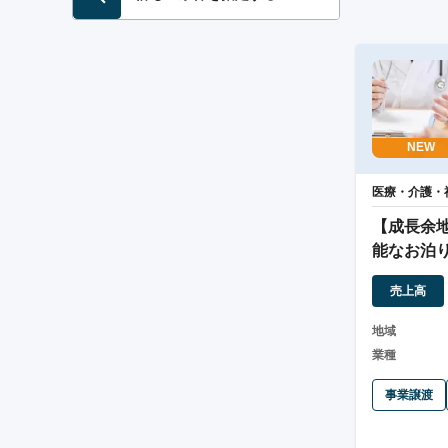
NEW
医療・介護・
【成長余地
能なお泊
ビス事業
売上高
地域
業種
事業譲渡