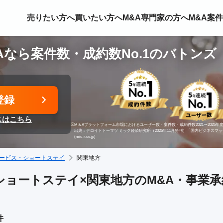
売りたい方へ
買いたい方へ
M&A専門家の方へ
M&A案
Aなら案件数・成約数No.1のバトンズ
登録
スはこちら
※
M＆Aプラットフォーム市場におけるユーザー数・案件数・成約件数2021〜2025年度
出典：デロイトトーマツ ミック経済研究所（2025年11月発刊）「国内ビジネスマ
(mic-r.co.jp)
ービス・ショートステイ
関東地方
ョートステイ×関東地方のM&A・事業承継
件