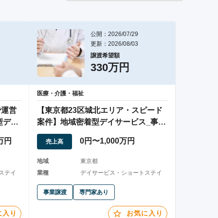
公開：2026/07/29
更新：2026/08/03
譲渡希望額
330万円
医療・介護・福祉
で運営
【東京都23区城北エリア・スピード
デイ/
案件】地域密着型デイサービス_事業
譲渡
0万円
0円〜1,000万円
売上高
地域
東京都
ステイ
業種
デイサービス・ショートステイ
事業譲渡
専門家あり
に入り
お気に入り