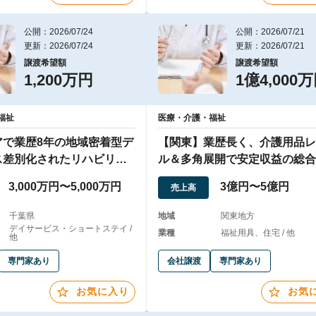
公開：2026/07/24
公開：2026/07/21
更新：2026/07/24
更新：2026/07/21
譲渡希望額
譲渡希望額
1,200万円
1億4,000
福祉
医療・介護・福祉
アで業歴8年の地域密着型デ
【関東】業歴長く、介護用品レ
ス差別化されたリハビリプ
ル＆多角展開で安定収益の総合
を提供
企業
3,000万円〜5,000万円
3億円〜5億円
売上高
千葉県
地域
関東地方
デイサービス・ショートステイ /
業種
福祉用具、住宅 / 他
他
専門家あり
会社譲渡
専門家あり
お気に入り
お気