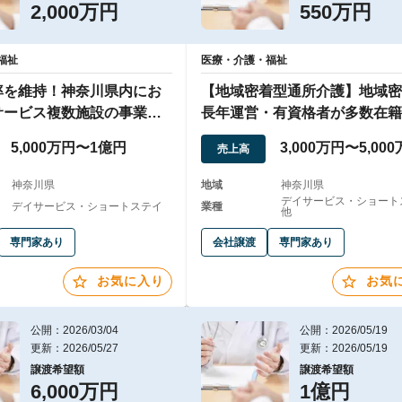
2,000万円
550万円
福祉
医療・介護・福祉
率を維持！神奈川県内にお
【地域密着型通所介護】地域密
サービス複数施設の事業譲
長年運営・有資格者が多数在籍
5,000万円〜1億円
3,000万円〜5,00
売上高
神奈川県
地域
神奈川県
デイサービス・ショートス
デイサービス・ショートステイ
業種
他
専門家あり
会社譲渡
専門家あり
お気に入り
お気
公開：2026/03/04
公開：2026/05/19
更新：2026/05/27
更新：2026/05/19
譲渡希望額
譲渡希望額
6,000万円
1億円