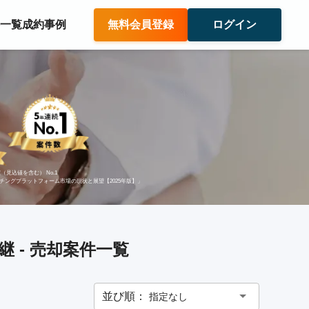
件一覧
成約事例
無料会員登録
ログイン
（見込値を含む） No.1
ッチングプラットフォーム市場の現状と展望【2025年版】」
 - 売却案件一覧
並び順：
指定なし