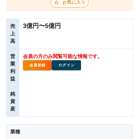
お気に入り
3億円〜5億円
売
上
高
営
会員の方のみ閲覧可能な情報です。
業
会員登録
ログイン
利
益
純
資
産
業種