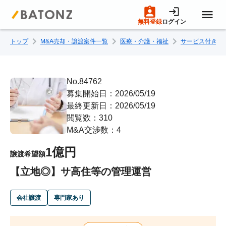
無料登録
ログイン
トップ
M&A売却・譲渡案件一覧
医療・介護・福祉
サービス付き高
トップページ
M&A案件一覧
No.84762
募集開始日：2026/05/19
最終更新日：2026/05/19
売りたい方へ
閲覧数：310
M&A交渉数：4
買いたい方へ
1億円
譲渡希望額
【立地◎】サ高住等の管理運営
成約事例
会社譲渡
専門家あり
M&A専門家の方へ