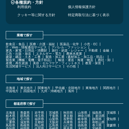
各種規約・方針
利用規約
個人情報保護方針
クッキー等に関する方針
特定商取引法に基づく表示
業種で探す
飲食店・食品
医療・介護・福祉
医薬品・化学
小売・EC
IT・Web・情報通信サービス
アパレル・ファッション
家具・家電・日用品・消費財
旅行・娯楽・レジャー
不動産
金融
広告・出版・放送
エネルギー・電力
農林水産業
建築・建設・土木・工事
製造・加工業（素材加工・加工品・部品）
製造業（機械・電機・電子部品）
輸送・運送・海運・物流
商社・卸
産廃・再生資源
美容・セルフケア・フィットネス
教育・保育
生活関連サービス
法人向けサービス
その他
地域で探す
北海道
東北地方
関東地方
甲信越・北陸地方
東海地方
関西地方
中国地方
四国地方
九州・沖縄地方
海外
都道府県で探す
北海道
青森県
岩手県
宮城県
秋田県
山形県
福島県
茨城県
栃木県
群馬県
埼玉県
千葉県
東京都
神奈川県
新潟県
富山県
石川県
福井県
山梨県
長野県
岐阜県
静岡県
愛知県
三重県
滋賀県
京都府
大阪府
兵庫県
奈良県
和歌山県
鳥取県
島根県
岡山県
広島県
山口県
徳島県
香川県
愛媛県
高知県
福岡県
佐賀県
長崎県
熊本県
大分県
宮崎県