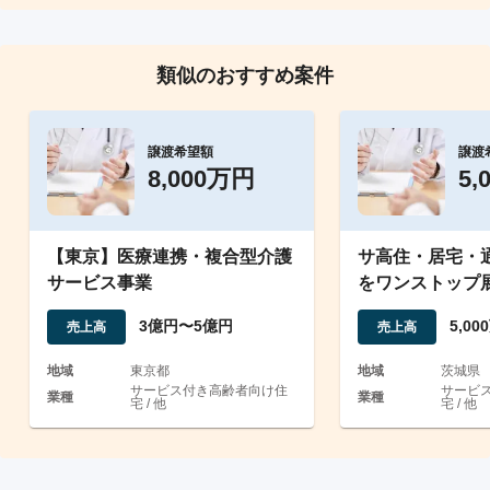
類似のおすすめ案件
譲渡希望額
譲渡
8,000万円
5,
【東京】医療連携・複合型介護
サ高住・居宅・
サービス事業
をワンストップ
業の譲渡
3億円〜5億円
5,0
売上高
売上高
地域
東京都
地域
茨城県
サービス付き高齢者向け住
サービ
業種
業種
宅 / 他
宅 / 他