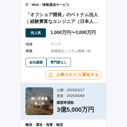
IT・Web・情報通信サービス
「オフショア開発」のベトナム法人
｜経験豊富なエンジニア（日本人管
理者在籍）
1,000万円〜3,000万円
売上高
地域
アジア
業種
各種受託システム開発 / 他
会社譲渡
専門家なし
公開されたら通知する
公開：2025/03/17
更新：2025/05/09
買い手募集

譲渡希望額
停止中
3億5,000万円
輸送・運送・海運・物流