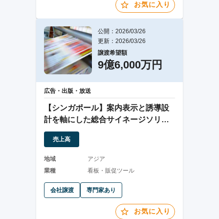
お気に入り
公開：2026/03/26
更新：2026/03/26
譲渡希望額
9億6,000万円
広告・出版・放送
【シンガポール】案内表示と誘導設
計を軸にした総合サイネージソリュ
ーション
売上高
地域
アジア
業種
看板・販促ツール
会社譲渡
専門家あり
お気に入り