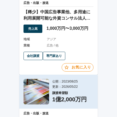
広告・出版・放送
【稀少】中国広告事業他、多用途に
利用展開可能な外資コンサル法人
（定期安定取引有）
1,000万円〜3,000万円
売上高
地域
アジア
業種
広告 / 他
会社譲渡
専門家あり
お気に入り
公開：2023/08/25
更新：2026/05/22
譲渡希望額
1億2,000万円
広告・出版・放送