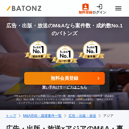
無料登録
ログイン
トップページ
広告・出版・放送のM&Aなら案件数・成約数No.1
のバトンズ
M&A案件一覧
売りたい方へ
無料会員登録
買いたい方へ
買い手向けサービスはこちら
※
M＆Aプラットフォーム市場におけるユーザー数・案件数・成約件数2021〜2025年度（見込値を
成約事例
含む） No.1
出典：デロイトトーマツ ミック経済研究所（2025年11月発刊）「国内ビジネスマ
ッチングプラットフォーム市場の現状と展望【2025年版】」 (mic-r.co.jp)
トップ
M&A売却・譲渡案件一覧
広告・出版・放送
アジア
M&A専門家の方へ
広告・出版・放送×アジアのM&A・事