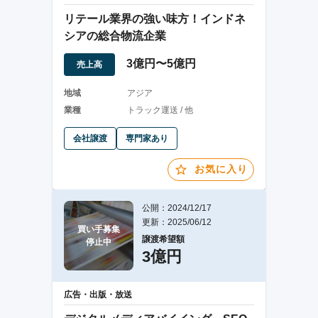
リテール業界の強い味方！インドネ
シアの総合物流企業
3億円〜5億円
売上高
地域
アジア
業種
トラック運送 / 他
会社譲渡
専門家あり
お気に入り
公開：2024/12/17
更新：2025/06/12
買い手募集

譲渡希望額
停止中
3億円
広告・出版・放送