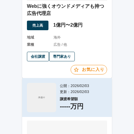
Webに強くオウンドメディアも持つ
広告代理店
1億円〜2億円
売上高
地域
海外
業種
広告 / 他
会社譲渡
専門家あり
お気に入り
公開：2026/02/03
更新：2026/02/03
譲渡希望額
-----万円