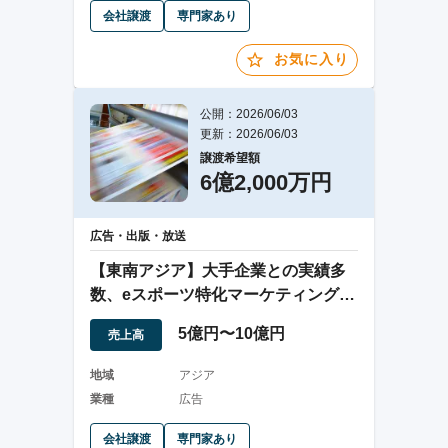
会社譲渡
専門家あり
お気に入り
公開：2026/06/03
更新：2026/06/03
譲渡希望額
6億2,000万円
広告・出版・放送
【東南アジア】大手企業との実績多
数、eスポーツ特化マーケティング企
業
5億円〜10億円
売上高
地域
アジア
業種
広告
会社譲渡
専門家あり