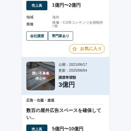
1億円〜2億円
売上高
地域
海外
映像・CG等コンテンツ企画制作
業種
/ 他
会社譲渡
専門家あり
お気に入り
公開：2021/06/17
更新：2025/06/04
買い手募集

譲渡希望額
停止中
3億円
広告・出版・放送
数百の屋外広告スペースを確保して
い...
5億円〜10億円
売上高