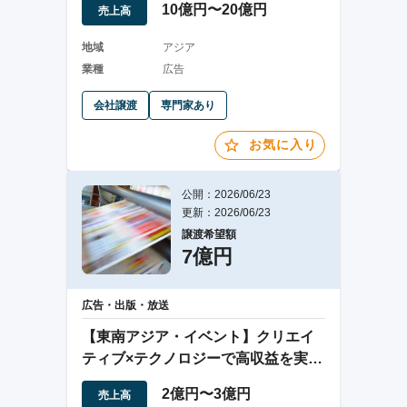
10億円〜20億円
売上高
地域
アジア
業種
広告
会社譲渡
専門家あり
お気に入り
公開：2026/06/23
更新：2026/06/23
譲渡希望額
7億円
広告・出版・放送
【東南アジア・イベント】クリエイ
ティブ×テクノロジーで高収益を実現
する企画会社
2億円〜3億円
売上高