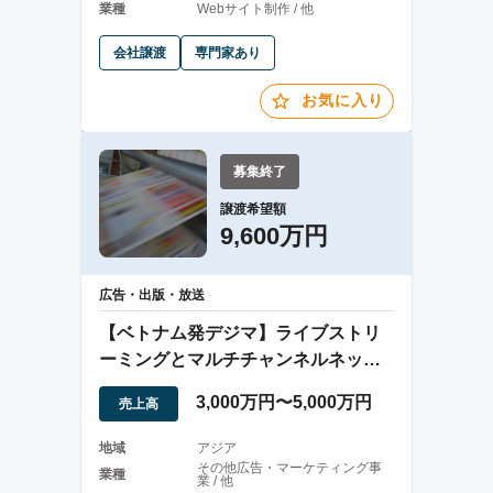
業種
Webサイト制作 / 他
会社譲渡
専門家あり
お気に入り
募集終了
譲渡希望額
9,600万円
広告・出版・放送
【ベトナム発デジマ】ライブストリ
ーミングとマルチチャンネルネット
ワーク（MCN）
3,000万円〜5,000万円
売上高
地域
アジア
その他広告・マーケティング事
業種
業 / 他