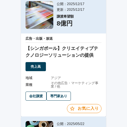
公開：2025/12/17
更新：2025/12/17
譲渡希望額
8億円
広告・出版・放送
【シンガポール】クリエイティブテ
クノロジーソリューションの提供
売上高
地域
アジア
その他広告・マーケティング事
業種
業 / 他
会社譲渡
専門家あり
お気に入り
公開：2025/05/22