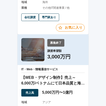
地域
海外
業種
その他IT関連事業 / 他
会社譲渡
専門家あり
お気に入り
募集終了
譲渡希望額
3,000万円
IT・Web・情報通信サービス
【WEB・デザイン制作】売上～
6,000万/ベトナムにて日本品質と海外
価格を両立
5,000万円〜1億円
売上高
地域
アジア