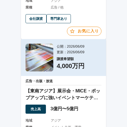
地域
アジア
業種
広告 / 他
会社譲渡
専門家あり
お気に入り
公開：2026/06/09
更新：2026/06/09
譲渡希望額
4,000万円
広告・出版・放送
【東南アジア】展示会・MICE・ポッ
プアップに強いイベントマーケティ
ング企業
3億円〜5億円
売上高
地域
アジア