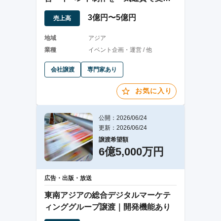
する成長企業
3億円〜5億円
売上高
地域
アジア
業種
イベント企画・運営 / 他
会社譲渡
専門家あり
お気に入り
公開：2026/06/24
更新：2026/06/24
譲渡希望額
6億5,000万円
広告・出版・放送
東南アジアの総合デジタルマーケテ
ィンググループ譲渡｜開発機能あり