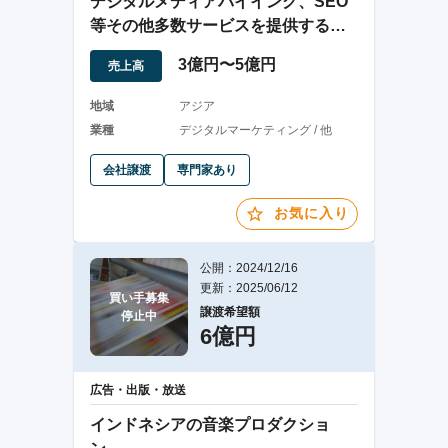
デジタルメディアバイイング、SEO
等その他多数サービスを提供するイ
ンドネシア企業
3億円〜5億円
売上高
地域
アジア
業種
デジタルマーケティング / 他
会社譲渡
専門家あり
お気に入り
公開：2024/12/16
更新：2025/06/12
買い手募集

譲渡希望額
停止中
6億円
広告・出版・放送
インドネシアの音楽プロダクショ