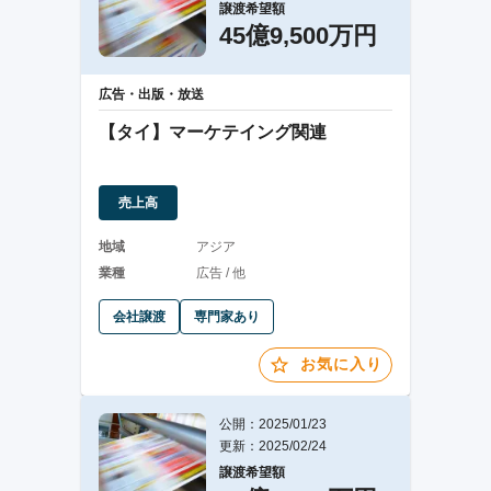
譲渡希望額
45億9,500万円
広告・出版・放送
【タイ】マーケテイング関連
売上高
地域
アジア
業種
広告 / 他
会社譲渡
専門家あり
お気に入り
公開：2025/01/23
更新：2025/02/24
譲渡希望額