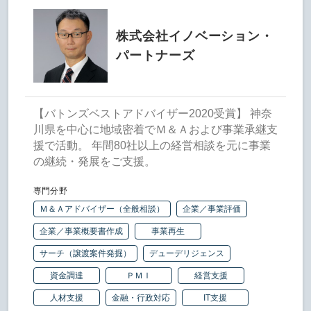
株式会社イノベーション・
パートナーズ
【バトンズベストアドバイザー2020受賞】 神奈
川県を中心に地域密着でＭ＆Ａおよび事業承継支
援で活動。 年間80社以上の経営相談を元に事業
の継続・発展をご支援。
専門分野
Ｍ＆Ａアドバイザー（全般相談）
企業／事業評価
企業／事業概要書作成
事業再生
サーチ（譲渡案件発掘）
デューデリジェンス
資金調達
ＰＭＩ
経営支援
人材支援
金融・行政対応
IT支援