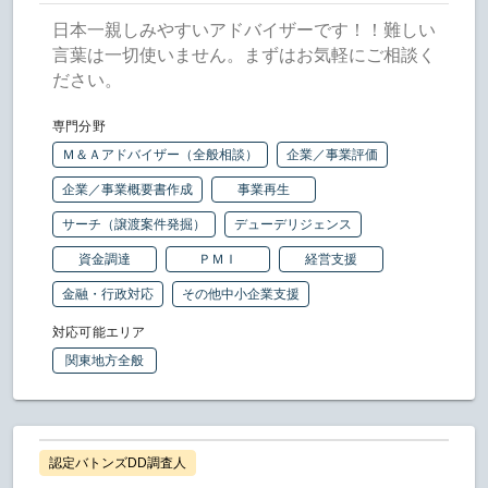
日本一親しみやすいアドバイザーです！！難しい
言葉は一切使いません。まずはお気軽にご相談く
ださい。
専門分野
Ｍ＆Ａアドバイザー（全般相談）
企業／事業評価
企業／事業概要書作成
事業再生
サーチ（譲渡案件発掘）
デューデリジェンス
資金調達
ＰＭＩ
経営支援
金融・行政対応
その他中小企業支援
対応可能エリア
関東地方全般
認定バトンズDD調査人