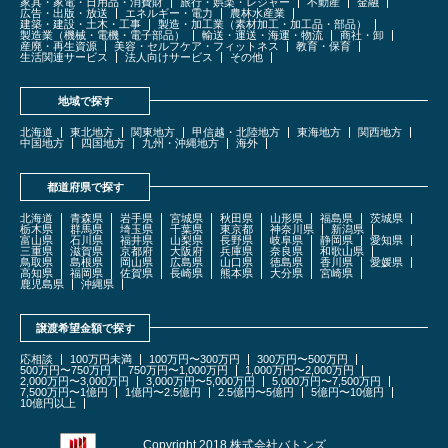
家具・家電・日用品・消費財
旅行・娯楽・レジャー
不動産
金融
広告・出版・放送
エネルギー・電力
農林水産業
建築・建設・土木・工事
製造・加工業（素材加工・加工品・部品）
製造業（機械・電機・電子部品）
輸送・運送・海運・物流
商社・卸
産廃・再生資源
美容・セルフケア・フィットネス
教育・保育
生活関連サービス
法人向けサービス
その他
地域で探す
北海道
東北地方
関東地方
甲信越・北陸地方
東海地方
関西地方
中国地方
四国地方
九州・沖縄地方
海外
都道府県で探す
北海道
青森県
岩手県
宮城県
秋田県
山形県
福島県
茨城県
栃木県
群馬県
埼玉県
千葉県
東京都
神奈川県
新潟県
富山県
石川県
福井県
山梨県
長野県
岐阜県
静岡県
愛知県
三重県
滋賀県
京都府
大阪府
兵庫県
奈良県
和歌山県
鳥取県
島根県
岡山県
広島県
山口県
徳島県
香川県
愛媛県
高知県
福岡県
佐賀県
長崎県
熊本県
大分県
宮崎県
鹿児島県
沖縄県
譲渡希望金額で探す
応相談
100万円未満
100万円〜300万円
300万円〜500万円
500万円〜750万円
750万円〜1,000万円
1,000万円〜2,000万円
2,000万円〜3,000万円
3,000万円〜5,000万円
5,000万円〜7,500万円
7,500万円〜1億円
1億円〜2.5億円
2.5億円〜5億円
5億円〜10億円
10億円以上
Copyright 2018 株式会社バトンズ