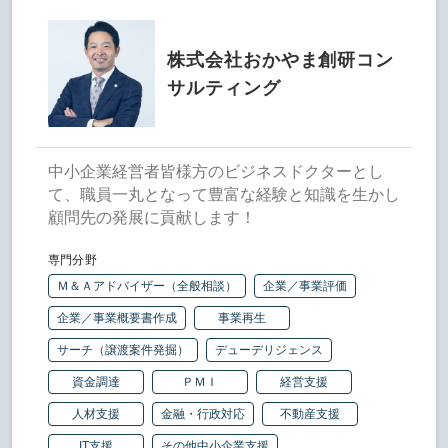
株式会社おかやま創研コン
サルティング
中小企業経営者皆様方のビジネスドクターとし
て、職員一丸となって豊富な経験と知識を生かし
顧問先の発展に貢献します！
専門分野
Ｍ＆Ａアドバイザー（全般相談）
企業／事業評価
企業／事業概要書作成
事業再生
サーチ（譲渡案件発掘）
デューデリジェンス
資金調達
ＰＭＩ
経営支援
人材支援
金融・行政対応
不動産支援
IT支援
その他中小企業支援