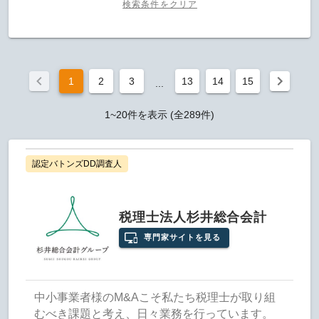
検索条件をクリア
1
2
3
13
14
15
...
1~20件を表示 (全289件)
認定バトンズDD調査人
税理士法人杉井総合会計
専門家サイトを見る
中小事業者様のM&Aこそ私たち税理士が取り組
むべき課題と考え、日々業務を行っています。