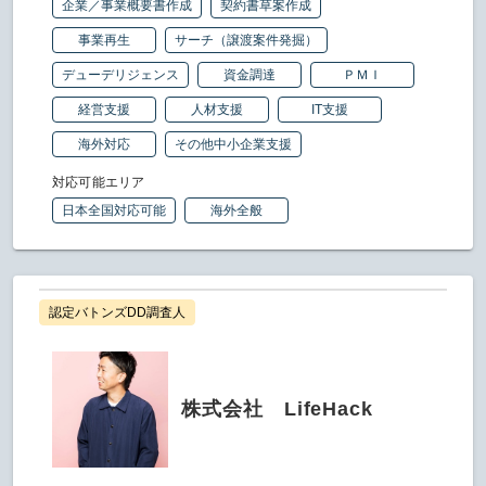
企業／事業概要書作成
契約書草案作成
事業再生
サーチ（譲渡案件発掘）
デューデリジェンス
資金調達
ＰＭＩ
経営支援
人材支援
IT支援
海外対応
その他中小企業支援
対応可能エリア
日本全国対応可能
海外全般
認定バトンズDD調査人
株式会社 LifeHack