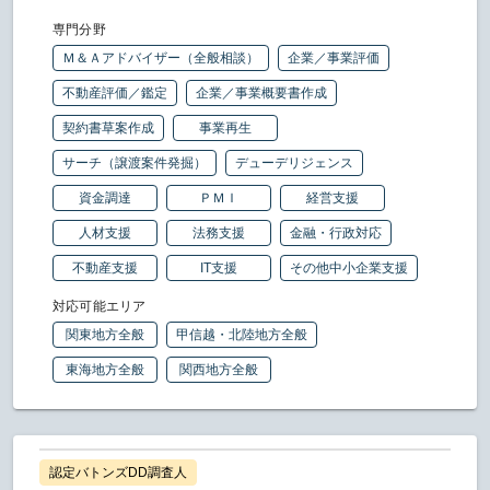
専門分野
Ｍ＆Ａアドバイザー（全般相談）
企業／事業評価
不動産評価／鑑定
企業／事業概要書作成
契約書草案作成
事業再生
サーチ（譲渡案件発掘）
デューデリジェンス
資金調達
ＰＭＩ
経営支援
人材支援
法務支援
金融・行政対応
不動産支援
IT支援
その他中小企業支援
対応可能エリア
関東地方全般
甲信越・北陸地方全般
東海地方全般
関西地方全般
認定バトンズDD調査人