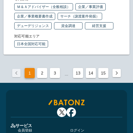
Ｍ＆Ａアドバイザー（全般相談）
企業／事業評価
企業／事業概要書作成
サーチ（譲渡案件発掘）
デューデリジェンス
資金調達
経営支援
対応可能エリア
日本全国対応可能
1
2
3
13
14
15
...
サービス
会員登録
ログイン