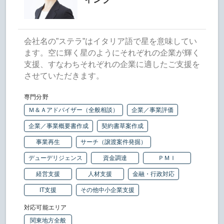
会社名の”ステラ”はイタリア語で星を意味してい
ます。空に輝く星のようにそれぞれの企業が輝く
支援、すなわちそれぞれの企業に適したご支援を
させていただきます。
専門分野
Ｍ＆Ａアドバイザー（全般相談）
企業／事業評価
企業／事業概要書作成
契約書草案作成
事業再生
サーチ（譲渡案件発掘）
デューデリジェンス
資金調達
ＰＭＩ
経営支援
人材支援
金融・行政対応
IT支援
その他中小企業支援
対応可能エリア
関東地方全般