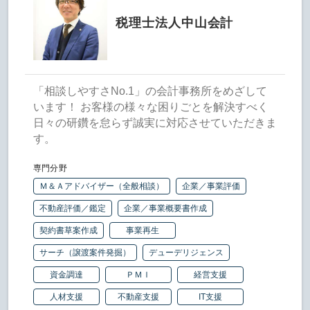
税理士法人中山会計
「相談しやすさNo.1」の会計事務所をめざして
います！ お客様の様々な困りごとを解決すべく
日々の研鑽を怠らず誠実に対応させていただきま
す。
専門分野
Ｍ＆Ａアドバイザー（全般相談）
企業／事業評価
不動産評価／鑑定
企業／事業概要書作成
契約書草案作成
事業再生
サーチ（譲渡案件発掘）
デューデリジェンス
資金調達
ＰＭＩ
経営支援
人材支援
不動産支援
IT支援