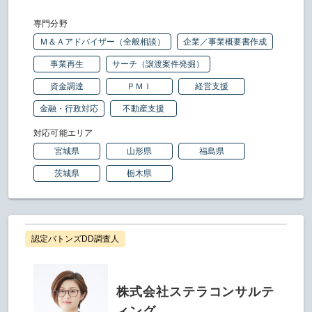
専門分野
Ｍ＆Ａアドバイザー（全般相談）
企業／事業概要書作成
事業再生
サーチ（譲渡案件発掘）
資金調達
ＰＭＩ
経営支援
金融・行政対応
不動産支援
対応可能エリア
宮城県
山形県
福島県
茨城県
栃木県
認定バトンズDD調査人
株式会社ステラコンサルテ
ィング