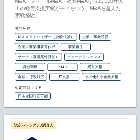
M&A・スモールM&A・起業M&Aなら10,000社以
上の経営支援実績がモノをいう。M&Aを超えた
実戦経験。
専門分野
Ｍ＆Ａアドバイザー（全般相談）
企業／事業評価
企業／事業概要書作成
事業再生
サーチ（譲渡案件発掘）
デューデリジェンス
資金調達
ＰＭＩ
経営支援
金融・行政対応
IT支援
その他中小企業支援
対応可能エリア
日本全国対応可能
認定バトンズDD調査人