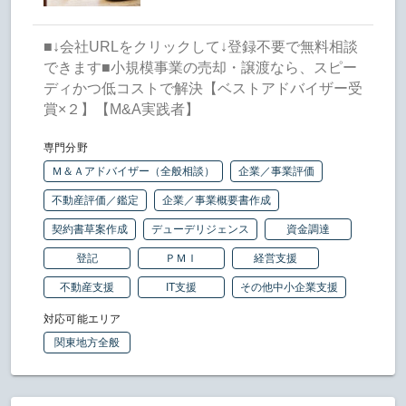
■↓会社URLをクリックして↓登録不要で無料相談
できます■小規模事業の売却・譲渡なら、スピー
ディかつ低コストで解決【ベストアドバイザー受
賞×２】【M&A実践者】
専門分野
Ｍ＆Ａアドバイザー（全般相談）
企業／事業評価
不動産評価／鑑定
企業／事業概要書作成
契約書草案作成
デューデリジェンス
資金調達
登記
ＰＭＩ
経営支援
不動産支援
IT支援
その他中小企業支援
対応可能エリア
関東地方全般