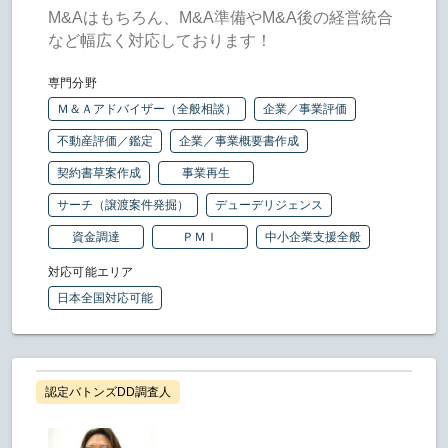
M&Aはもちろん、M&A準備やM&A後の経営統合
など幅広く対応しております！
専門分野
Ｍ＆Ａアドバイザー（全般相談）
企業／事業評価
不動産評価／鑑定
企業／事業概要書作成
契約書草案作成
事業再生
サーチ（譲渡案件発掘）
デューデリジェンス
資金調達
ＰＭＩ
中小企業支援全般
対応可能エリア
日本全国対応可能
認定バトンズDD調査人