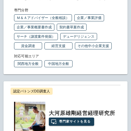
専門分野
Ｍ＆Ａアドバイザー（全般相談）
企業／事業評価
企業／事業概要書作成
契約書草案作成
サーチ（譲渡案件発掘）
デューデリジェンス
資金調達
経営支援
その他中小企業支援
対応可能エリア
関西地方全般
中国地方全般
認定バトンズDD調査人
大河原雄剛経営経理研究所
専門家サイトを見る