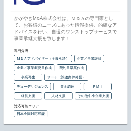
かがやきM&A株式会社は、Ｍ＆Ａの専門家とし
て、お客様のニーズにあった情報提供、的確なア
ドバイスを行い、自慢のワンストップサービスで
事業承継支援を致します！
専門分野
Ｍ＆Ａアドバイザー（全般相談）
企業／事業評価
企業／事業概要書作成
契約書草案作成
事業再生
サーチ（譲渡案件発掘）
デューデリジェンス
資金調達
ＰＭＩ
経営支援
人材支援
その他中小企業支援
対応可能エリア
日本全国対応可能