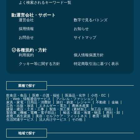
よく検索されるキーワード一覧
運営会社・サポート
運営会社
数字で見るバトンズ
採用情報
お知らせ
お問合せ
サイトマップ
各種規約・方針
利用規約
個人情報保護方針
クッキー等に関する方針
特定商取引法に基づく表示
業種で探す
飲食店・食品
医療・介護・福祉
医薬品・化学
小売・EC
IT・Web・情報通信サービス
アパレル・ファッション
家具・家電・日用品・消費財
旅行・娯楽・レジャー
不動産
金融
広告・出版・放送
エネルギー・電力
農林水産業
建築・建設・土木・工事
製造・加工業（素材加工・加工品・部品）
製造業（機械・電機・電子部品）
輸送・運送・海運・物流
商社・卸
産廃・再生資源
美容・セルフケア・フィットネス
教育・保育
生活関連サービス
法人向けサービス
その他
地域で探す