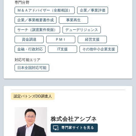
専門分野
Ｍ＆Ａアドバイザー（全般相談）
企業／事業評価
企業／事業概要書作成
事業再生
サーチ（譲渡案件発掘）
デューデリジェンス
資金調達
ＰＭＩ
経営支援
金融・行政対応
IT支援
その他中小企業支援
対応可能エリア
日本全国対応可能
認定バトンズDD調査人
株式会社アシブネ
専門家サイトを見る