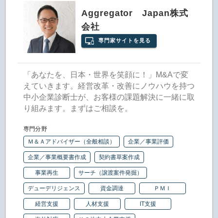
Aggregator Japan株式
会社
専門家サイトを見る
「あなたを、日本・世界を笑顔に！」M&Aで変
えていきます。経営改革・改善にノウハウを持つ
中小企業診断士が、お客様の課題解決に一緒に取
り組みます。まずはご相談を。
専門分野
Ｍ＆Ａアドバイザー（全般相談）
企業／事業評価
企業／事業概要書作成
契約書草案作成
事業再生
サーチ（譲渡案件発掘）
デューデリジェンス
資金調達
ＰＭＩ
経営支援
人材支援
IT支援