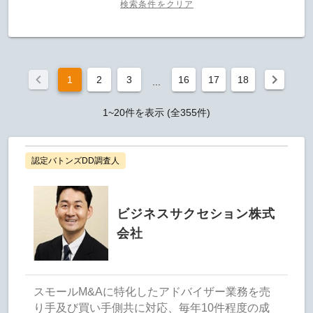
検索条件をクリア
1
2
3
16
17
18
...
1~20件を表示 (全355件)
認定バトンズDD調査人
ビジネスサクセション株式
会社
スモールM&Aに特化したアドバイザー業務を売
り手及び買い手側共に対応、毎年10件程度の成