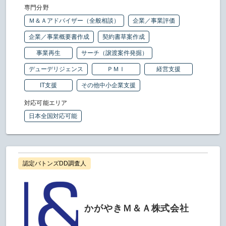
専門分野
Ｍ＆Ａアドバイザー（全般相談）
企業／事業評価
企業／事業概要書作成
契約書草案作成
事業再生
サーチ（譲渡案件発掘）
デューデリジェンス
ＰＭＩ
経営支援
IT支援
その他中小企業支援
対応可能エリア
日本全国対応可能
認定バトンズDD調査人
かがやきＭ＆Ａ株式会社