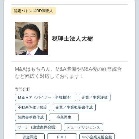
認定バトンズDD調査人
税理士法人大樹
M&Aはもちろん、M&A準備やM&A後の経営統合
など幅広く対応しております！
専門分野
Ｍ＆Ａアドバイザー（全般相談）
企業／事業評価
不動産評価／鑑定
企業／事業概要書作成
契約書草案作成
事業再生
サーチ（譲渡案件発掘）
デューデリジェンス
資金調達
ＰＭＩ
中小企業支援全般