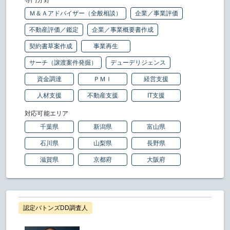
Ｍ＆Ａアドバイザー（全般相談）
企業／事業評価
不動産評価／鑑定
企業／事業概要書作成
契約書草案作成
事業再生
サーチ（譲渡案件発掘）
デューデリジェンス
資金調達
ＰＭＩ
経営支援
人材支援
不動産支援
IT支援
対応可能エリア
千葉県
新潟県
富山県
石川県
山梨県
長野県
滋賀県
京都府
大阪府
認定バトンズDD調査人