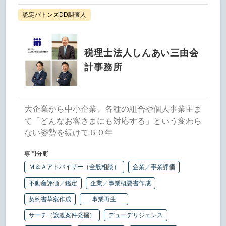
認定バトンズDD調査人
税理士法人しんあい三由会
計事務所
大企業から中小企業、各種の組合や個人事業主ま
で「どんなお客さまにも対応する」という変わら
ない姿勢を続けて６０年
専門分野
Ｍ＆Ａアドバイザー（全般相談）
企業／事業評価
不動産評価／鑑定
企業／事業概要書作成
契約書草案作成
事業再生
サーチ（譲渡案件発掘）
デューデリジェンス