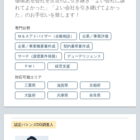
価値ある会社を次世代に引き継ぎ「よい会社に譲
れてよかった」「よい会社を引き継げてよかっ
た」のお手伝いを致します！
専門分野
Ｍ＆Ａアドバイザー（全般相談）
企業／事業評価
企業／事業概要書作成
契約書草案作成
サーチ（譲渡案件発掘）
デューデリジェンス
ＰＭＩ
経営支援
対応可能エリア
三重県
滋賀県
京都府
大阪府
兵庫県
奈良県
認定バトンズDD調査人