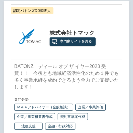
認定バトンズDD調査人
株式会社トマック
専門家サイトを見る
BATONZ ディール オブ ザ イヤー2023 受
賞！！ 今後とも地域経済活性化のため１件でも
多く事業承継を成約できるよう全力でご支援いた
します！
専門分野
Ｍ＆Ａアドバイザー（全般相談）
企業／事業評価
企業／事業概要書作成
契約書草案作成
法務支援
金融・行政対応