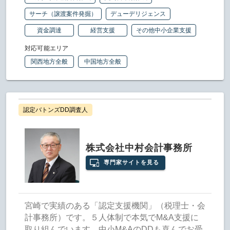
サーチ（譲渡案件発掘）
デューデリジェンス
資金調達
経営支援
その他中小企業支援
対応可能エリア
関西地方全般
中国地方全般
認定バトンズDD調査人
株式会社中村会計事務所
専門家サイトを見る
宮崎で実績のある「認定支援機関」（税理士・会
計事務所）です。５人体制で本気でM&A支援に
取り組んでいます。中小M&AのDDも喜んでお受