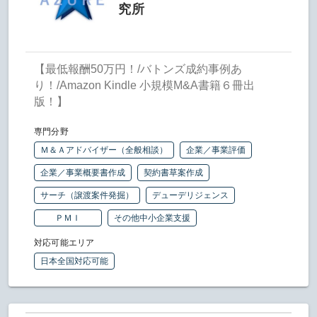
究所
【最低報酬50万円！/バトンズ成約事例あ
り！/Amazon Kindle 小規模M&A書籍６冊出
版！】
専門分野
Ｍ＆Ａアドバイザー（全般相談）
企業／事業評価
企業／事業概要書作成
契約書草案作成
サーチ（譲渡案件発掘）
デューデリジェンス
ＰＭＩ
その他中小企業支援
対応可能エリア
日本全国対応可能