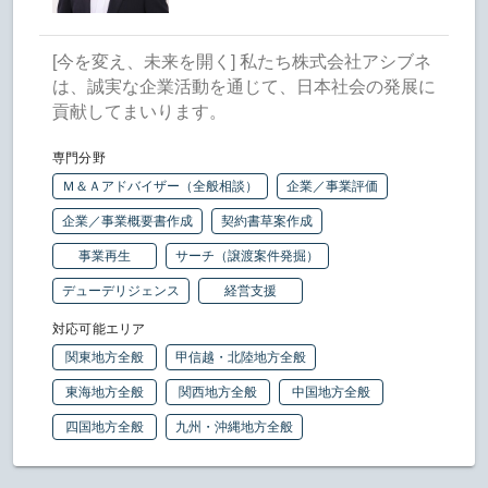
[今を変え、未来を開く] 私たち株式会社アシブネ
は、誠実な企業活動を通じて、日本社会の発展に
貢献してまいります。
専門分野
Ｍ＆Ａアドバイザー（全般相談）
企業／事業評価
企業／事業概要書作成
契約書草案作成
事業再生
サーチ（譲渡案件発掘）
デューデリジェンス
経営支援
対応可能エリア
関東地方全般
甲信越・北陸地方全般
東海地方全般
関西地方全般
中国地方全般
四国地方全般
九州・沖縄地方全般