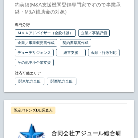
約実績(M&A支援機関登録専門家ですので事業承
継・M&A補助金の対象)
専門分野
Ｍ＆Ａアドバイザー（全般相談）
企業／事業評価
企業／事業概要書作成
契約書草案作成
デューデリジェンス
経営支援
金融・行政対応
その他中小企業支援
対応可能エリア
関東地方全般
関西地方全般
認定バトンズDD調査人
合同会社アジュール総合研