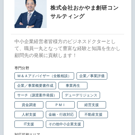
株式会社おかやま創研コン
サルティング
中小企業経営者皆様方のビジネスドクターとし
て、職員一丸となって豊富な経験と知識を生かし
顧問先の発展に貢献します！
専門分野
Ｍ＆Ａアドバイザー（全般相談）
企業／事業評価
企業／事業概要書作成
事業再生
サーチ（譲渡案件発掘）
デューデリジェンス
資金調達
ＰＭＩ
経営支援
人材支援
金融・行政対応
不動産支援
IT支援
その他中小企業支援
対応可能エリア