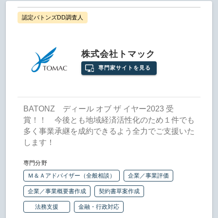
認定バトンズDD調査人
株式会社トマック
専門家サイトを見る
BATONZ ディール オブ ザ イヤー2023 受
賞！！ 今後とも地域経済活性化のため１件でも
多く事業承継を成約できるよう全力でご支援いた
します！
専門分野
Ｍ＆Ａアドバイザー（全般相談）
企業／事業評価
企業／事業概要書作成
契約書草案作成
法務支援
金融・行政対応