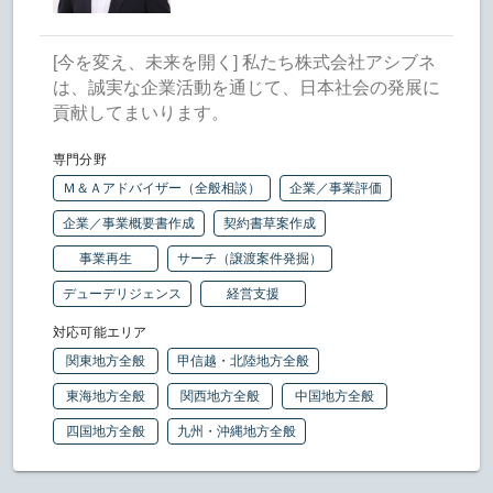
[今を変え、未来を開く] 私たち株式会社アシブネ
は、誠実な企業活動を通じて、日本社会の発展に
貢献してまいります。
専門分野
Ｍ＆Ａアドバイザー（全般相談）
企業／事業評価
企業／事業概要書作成
契約書草案作成
事業再生
サーチ（譲渡案件発掘）
デューデリジェンス
経営支援
対応可能エリア
関東地方全般
甲信越・北陸地方全般
東海地方全般
関西地方全般
中国地方全般
四国地方全般
九州・沖縄地方全般