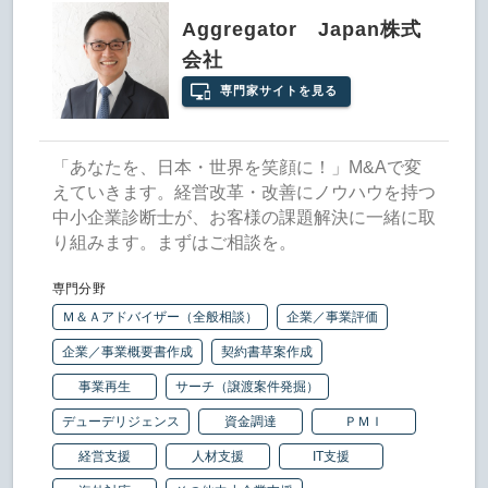
Aggregator Japan株式
会社
専門家サイトを見る
「あなたを、日本・世界を笑顔に！」M&Aで変
えていきます。経営改革・改善にノウハウを持つ
中小企業診断士が、お客様の課題解決に一緒に取
り組みます。まずはご相談を。
専門分野
Ｍ＆Ａアドバイザー（全般相談）
企業／事業評価
企業／事業概要書作成
契約書草案作成
事業再生
サーチ（譲渡案件発掘）
デューデリジェンス
資金調達
ＰＭＩ
経営支援
人材支援
IT支援