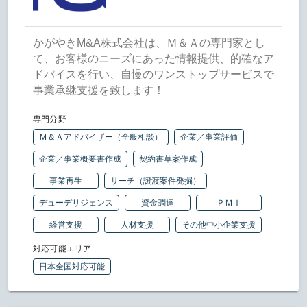
かがやきM&A株式会社は、Ｍ＆Ａの専門家とし
て、お客様のニーズにあった情報提供、的確なア
ドバイスを行い、自慢のワンストップサービスで
事業承継支援を致します！
専門分野
Ｍ＆Ａアドバイザー（全般相談）
企業／事業評価
企業／事業概要書作成
契約書草案作成
事業再生
サーチ（譲渡案件発掘）
デューデリジェンス
資金調達
ＰＭＩ
経営支援
人材支援
その他中小企業支援
対応可能エリア
日本全国対応可能