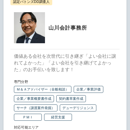
認定バトンズDD調査人
山川会計事務所
価値ある会社を次世代に引き継ぎ「よい会社に譲
れてよかった」「よい会社を引き継げてよかっ
た」のお手伝いを致します！
専門分野
Ｍ＆Ａアドバイザー（全般相談）
企業／事業評価
企業／事業概要書作成
契約書草案作成
サーチ（譲渡案件発掘）
デューデリジェンス
ＰＭＩ
経営支援
対応可能エリア