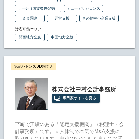
サーチ（譲渡案件発掘）
デューデリジェンス
資金調達
経営支援
その他中小企業支援
対応可能エリア
関西地方全般
中国地方全般
認定バトンズDD調査人
株式会社中村会計事務所
専門家サイトを見る
宮崎で実績のある「認定支援機関」（税理士・会
計事務所）です。５人体制で本気でM&A支援に
取り組んでいます。中小M&AのDDも喜んでお受