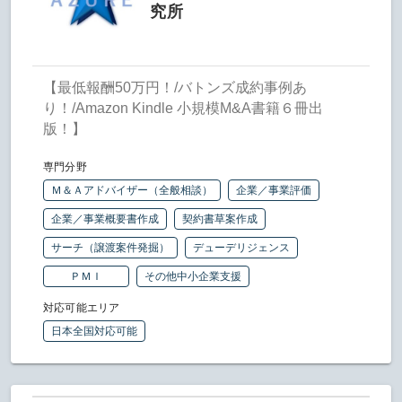
究所
【最低報酬50万円！/バトンズ成約事例あ
り！/Amazon Kindle 小規模M&A書籍６冊出
版！】
専門分野
Ｍ＆Ａアドバイザー（全般相談）
企業／事業評価
企業／事業概要書作成
契約書草案作成
サーチ（譲渡案件発掘）
デューデリジェンス
ＰＭＩ
その他中小企業支援
対応可能エリア
日本全国対応可能