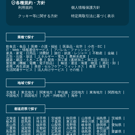
各種規約・方針
利用規約
個人情報保護方針
クッキー等に関する方針
特定商取引法に基づく表示
業種で探す
飲食店・食品
医療・介護・福祉
医薬品・化学
小売・EC
IT・Web・情報通信サービス
アパレル・ファッション
家具・家電・日用品・消費財
旅行・娯楽・レジャー
不動産
金融
広告・出版・放送
エネルギー・電力
農林水産業
建築・建設・土木・工事
製造・加工業（素材加工・加工品・部品）
製造業（機械・電機・電子部品）
輸送・運送・海運・物流
商社・卸
産廃・再生資源
美容・セルフケア・フィットネス
教育・保育
生活関連サービス
法人向けサービス
その他
地域で探す
北海道
東北地方
関東地方
甲信越・北陸地方
東海地方
関西地方
中国地方
四国地方
九州・沖縄地方
海外
都道府県で探す
北海道
青森県
岩手県
宮城県
秋田県
山形県
福島県
茨城県
栃木県
群馬県
埼玉県
千葉県
東京都
神奈川県
新潟県
富山県
石川県
福井県
山梨県
長野県
岐阜県
静岡県
愛知県
三重県
滋賀県
京都府
大阪府
兵庫県
奈良県
和歌山県
鳥取県
島根県
岡山県
広島県
山口県
徳島県
香川県
愛媛県
高知県
福岡県
佐賀県
長崎県
熊本県
大分県
宮崎県