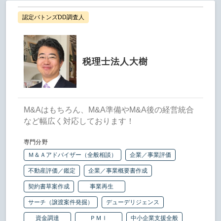
認定バトンズDD調査人
税理士法人大樹
M&Aはもちろん、M&A準備やM&A後の経営統合
など幅広く対応しております！
専門分野
Ｍ＆Ａアドバイザー（全般相談）
企業／事業評価
不動産評価／鑑定
企業／事業概要書作成
契約書草案作成
事業再生
サーチ（譲渡案件発掘）
デューデリジェンス
資金調達
ＰＭＩ
中小企業支援全般