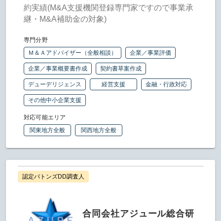
約実績(M&A支援機関登録専門家ですので事業承
継・M&A補助金の対象)
専門分野
Ｍ＆Ａアドバイザー（全般相談）
企業／事業評価
企業／事業概要書作成
契約書草案作成
デューデリジェンス
経営支援
金融・行政対応
その他中小企業支援
対応可能エリア
関東地方全般
関西地方全般
認定バトンズDD調査人
合同会社アジュール総合研