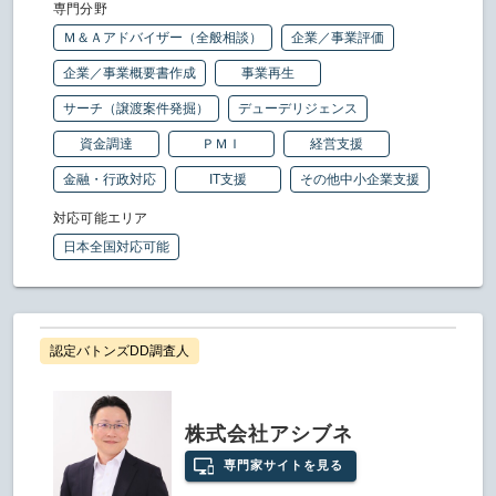
専門分野
Ｍ＆Ａアドバイザー（全般相談）
企業／事業評価
企業／事業概要書作成
事業再生
サーチ（譲渡案件発掘）
デューデリジェンス
資金調達
ＰＭＩ
経営支援
金融・行政対応
IT支援
その他中小企業支援
対応可能エリア
日本全国対応可能
認定バトンズDD調査人
株式会社アシブネ
専門家サイトを見る