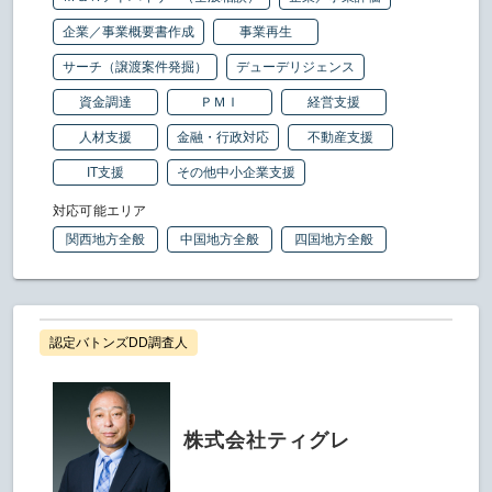
企業／事業概要書作成
事業再生
サーチ（譲渡案件発掘）
デューデリジェンス
資金調達
ＰＭＩ
経営支援
人材支援
金融・行政対応
不動産支援
IT支援
その他中小企業支援
対応可能エリア
関西地方全般
中国地方全般
四国地方全般
認定バトンズDD調査人
株式会社ティグレ