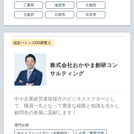
三重県
滋賀県
京都府
大阪府
兵庫県
奈良県
認定バトンズDD調査人
株式会社おかやま創研コン
サルティング
中小企業経営者皆様方のビジネスドクターとし
て、職員一丸となって豊富な経験と知識を生かし
顧問先の発展に貢献します！
専門分野
Ｍ＆Ａアドバイザー（全般相談）
企業／事業評価