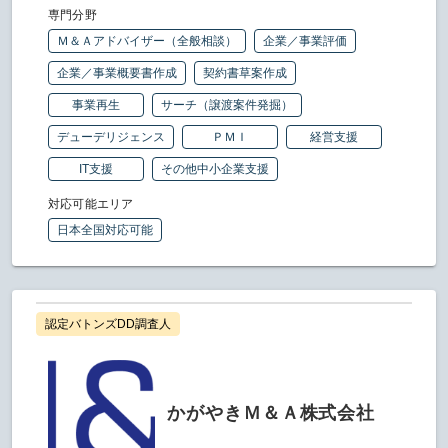
専門分野
Ｍ＆Ａアドバイザー（全般相談）
企業／事業評価
企業／事業概要書作成
契約書草案作成
事業再生
サーチ（譲渡案件発掘）
デューデリジェンス
ＰＭＩ
経営支援
IT支援
その他中小企業支援
対応可能エリア
日本全国対応可能
認定バトンズDD調査人
かがやきＭ＆Ａ株式会社