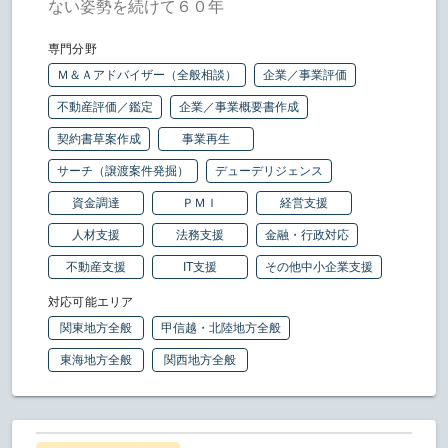
ない姿勢を続けて６０年
専門分野
Ｍ＆Ａアドバイザー（全般相談）
企業／事業評価
不動産評価／鑑定
企業／事業概要書作成
契約書草案作成
事業再生
サーチ（譲渡案件発掘）
デューデリジェンス
資金調達
ＰＭＩ
経営支援
人材支援
法務支援
金融・行政対応
不動産支援
IT支援
その他中小企業支援
対応可能エリア
関東地方全般
甲信越・北陸地方全般
東海地方全般
関西地方全般