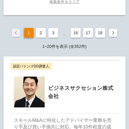
検索条件をクリア
1
2
3
16
17
18
...
1~20件を表示 (全352件)
認定バトンズDD調査人
ビジネスサクセション株式
会社
スモールM&Aに特化したアドバイザー業務を売
り手及び買い手側共に対応、毎年10件程度の成