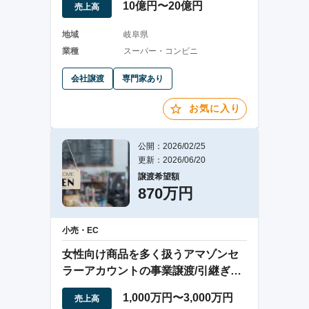
10億円〜20億円
売上高
地域
岐阜県
業種
スーパー・コンビニ
会社譲渡
専門家あり
お気に入り
公開：2026/02/25
更新：2026/06/20
譲渡希望額
870万円
小売・EC
女性向け商品を多く扱うアマゾンセ
ラーアカウントの事業譲渡/引継ぎ後
即営業可能
1,000万円〜3,000万円
売上高