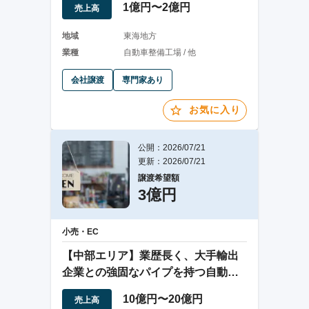
1億円〜2億円
売上高
地域
東海地方
業種
自動車整備工場 / 他
会社譲渡
専門家あり
お気に入り
公開：2026/07/21
更新：2026/07/21
譲渡希望額
3億円
小売・EC
【中部エリア】業歴長く、大手輸出
企業との強固なパイプを持つ自動車
輸出販売業
10億円〜20億円
売上高