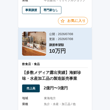
業種
中古販売・リサイクルショップ
事業譲渡
専門家なし
お気に入り
公開：2026/07/08
更新：2026/07/08
譲渡希望額
10万円
飲食店・食品
【多数メディア露出実績】海鮮珍
味・水産加工品の製造販売事業
2億円〜3億円
売上高
地域
東海地方
業種
魚介・水産・加工品 / 他