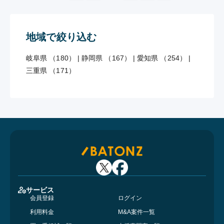
地域で絞り込む
岐阜県 （180）
|
静岡県 （167）
|
愛知県 （254）
|
三重県 （171）
サービス
会員登録
ログイン
利用料金
M&A案件一覧