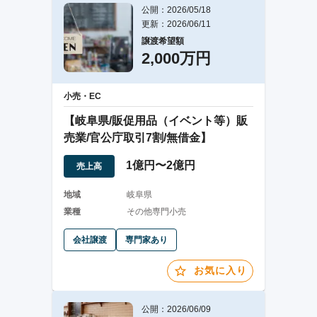
公開：2026/05/18
更新：2026/06/11
譲渡希望額
2,000万円
小売・EC
【岐阜県/販促用品（イベント等）販
売業/官公庁取引7割/無借金】
1億円〜2億円
売上高
地域
岐阜県
業種
その他専門小売
会社譲渡
専門家あり
お気に入り
公開：2026/06/09