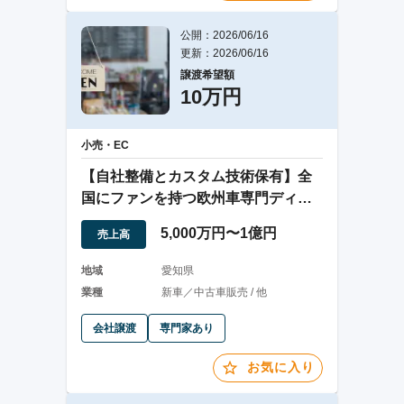
公開：2026/06/16
更新：2026/06/16
譲渡希望額
10万円
小売・EC
【自社整備とカスタム技術保有】全
国にファンを持つ欧州車専門ディー
ラー
5,000万円〜1億円
売上高
地域
愛知県
業種
新車／中古車販売 / 他
会社譲渡
専門家あり
お気に入り