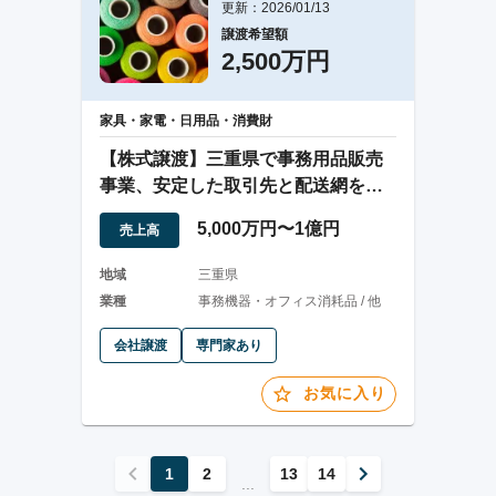
更新：2026/01/13
譲渡希望額
2,500万円
家具・家電・日用品・消費財
【株式譲渡】三重県で事務用品販売
事業、安定した取引先と配送網を保
有
5,000万円〜1億円
売上高
地域
三重県
業種
事務機器・オフィス消耗品 / 他
会社譲渡
専門家あり
お気に入り
1
2
13
14
...