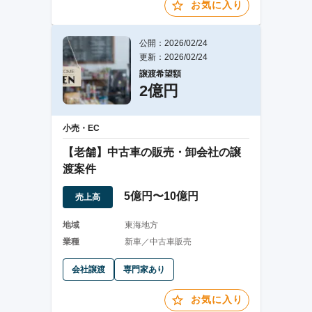
お気に入り
公開：2026/02/24
更新：2026/02/24
譲渡希望額
2億円
小売・EC
【老舗】中古車の販売・卸会社の譲
渡案件
5億円〜10億円
売上高
地域
東海地方
業種
新車／中古車販売
会社譲渡
専門家あり
お気に入り