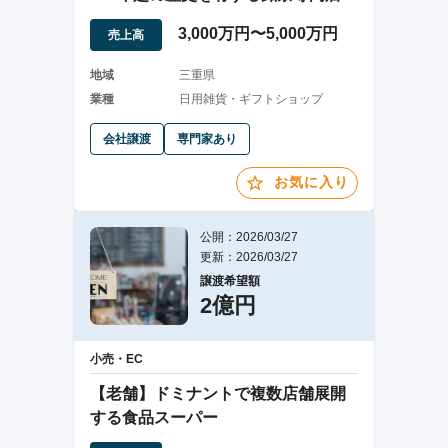
事業承継案件
3,000万円〜5,000万円
売上高
地域
三重県
業種
日用雑貨・ギフトショップ
会社譲渡
専門家あり
お気に入り
公開：2026/03/27
更新：2026/03/27
譲渡希望額
2億円
小売・EC
【老舗】ドミナントで複数店舗展開
する食品スーパー