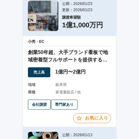
公開：2026/01/23
更新：2026/01/23
譲渡希望額
1億1,000万円
小売・EC
創業50年超、大手ブランド看板で地
域密着型フルサポートを提供する家
電販売店
1億円〜2億円
売上高
地域
岐阜県
業種
家電量販店 / 他
会社譲渡
専門家あり
お気に入り
公開：2026/01/13