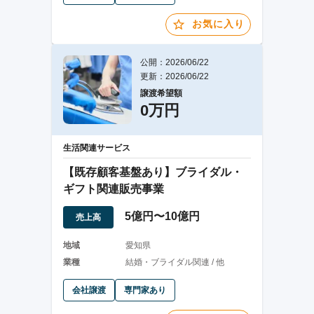
お気に入り
公開：2026/06/22
更新：2026/06/22
譲渡希望額
0万円
生活関連サービス
【既存顧客基盤あり】ブライダル・
ギフト関連販売事業
5億円〜10億円
売上高
地域
愛知県
業種
結婚・ブライダル関連 / 他
会社譲渡
専門家あり