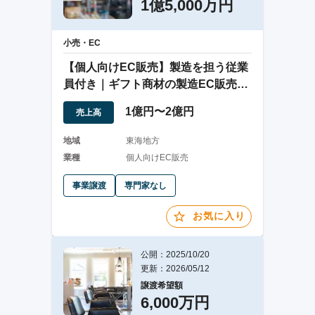
1億5,000万円
小売・EC
【個人向けEC販売】製造を担う従業
員付き｜ギフト商材の製造EC販売事
業の譲渡
1億円〜2億円
売上高
地域
東海地方
業種
個人向けEC販売
事業譲渡
専門家なし
お気に入り
公開：2025/10/20
更新：2026/05/12
譲渡希望額
6,000万円