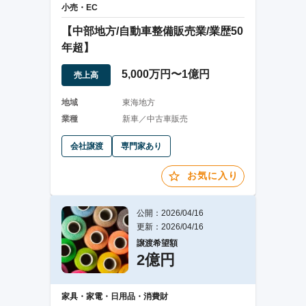
小売・EC
【中部地方/自動車整備販売業/業歴50
年超】
5,000万円〜1億円
売上高
地域
東海地方
業種
新車／中古車販売
会社譲渡
専門家あり
お気に入り
公開：2026/04/16
更新：2026/04/16
譲渡希望額
2億円
家具・家電・日用品・消費財