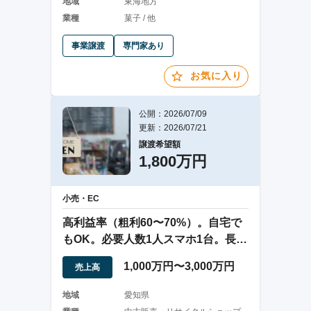
地域
東海地方
業種
菓子 / 他
事業譲渡
専門家あり
お気に入り
公開：2026/07/09
更新：2026/07/21
譲渡希望額
1,800万円
小売・EC
高利益率（粗利60〜70%）。自宅で
もOK。必要人数1人スマホ1台。長年
収益安定
1,000万円〜3,000万円
売上高
地域
愛知県