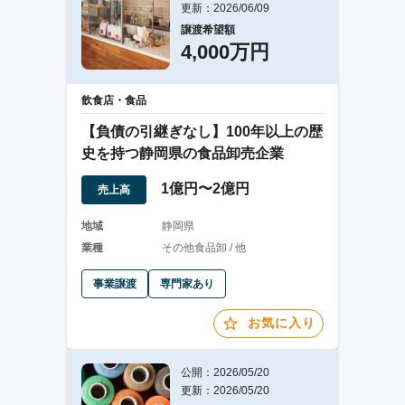
更新：2026/06/09
譲渡希望額
4,000万円
飲食店・食品
【負債の引継ぎなし】100年以上の歴
史を持つ静岡県の食品卸売企業
1億円〜2億円
売上高
地域
静岡県
業種
その他食品卸 / 他
事業譲渡
専門家あり
お気に入り
公開：2026/05/20
更新：2026/05/20