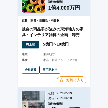
譲渡希望額
1億4,000万円
家具・家電・日用品・消費財
独自の商品群が強みの東海地方の家
具・インテリア雑貨の企画・卸売
5億円〜10億円
売上高
地域
東海地方
業種
家具・什器インテリア / 他
会社譲渡
専門家あり
お気に入り
公開：2026/05/19
更新：2026/06/20
譲渡希望額