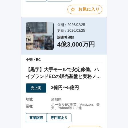
お気に入り
公開：2026/02/25
更新：2026/02/25
譲渡希望額
4億3,000万円
小売・EC
【黒字】大手モールで安定稼働。ハ
イブランドECの販売基盤と実務ノウ
ハウを譲渡
3億円〜5億円
売上高
地域
愛知県
ポータルEC事業（Amazon、楽
業種
天、Yahoo!等） / 他
事業譲渡
専門家あり