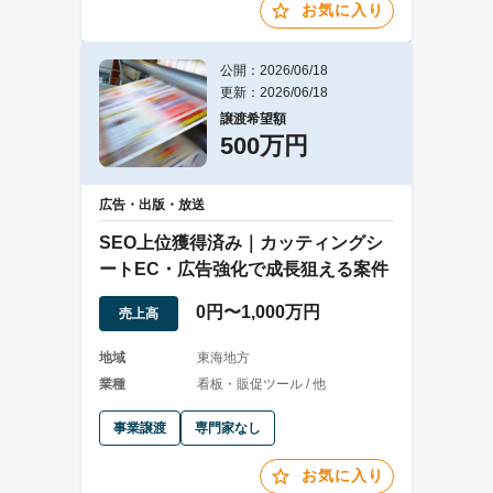
お気に入り
公開：2026/06/18
更新：2026/06/18
譲渡希望額
500万円
広告・出版・放送
SEO上位獲得済み｜カッティングシ
ートEC・広告強化で成長狙える案件
0円〜1,000万円
売上高
地域
東海地方
業種
看板・販促ツール / 他
事業譲渡
専門家なし
お気に入り