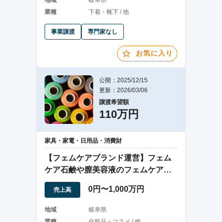
地域
岐阜県
業種
下着・靴下 / 他
事業譲渡
専門家なし
お気に入り
公開：2025/12/15
更新：2026/03/06
譲渡希望額
110万円
家具・家電・日用品・消費財
【フェムケアブランド運営】フェム
ケア石鹸や膣美容液のフェムケアブ
ランド
0円〜1,000万円
売上高
地域
岐阜県
業種
化粧品・コスメ / 他