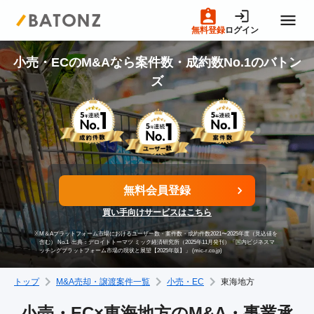
無料登録
ログイン
トップページ
小売・ECのM&Aなら案件数・成約数No.1のバトン
ズ
M&A案件一覧
売りたい方へ
無料会員登録
買いたい方へ
買い手向けサービスはこちら
※
M＆Aプラットフォーム市場におけるユーザー数・案件数・成約件数2021〜2025年度（見込値を
成約事例
含む） No.1
出典：デロイトトーマツ ミック経済研究所（2025年11月発刊）「国内ビジネスマ
ッチングプラットフォーム市場の現状と展望【2025年版】」 (mic-r.co.jp)
トップ
M&A売却・譲渡案件一覧
小売・EC
東海地方
M&A専門家の方へ
小売・EC×東海地方のM&A・事業承