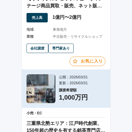
テージ商品買取・販売、ネット販売/
東海地方】
1億円〜2億円
売上高
地域
東海地方
業種
中古販売・リサイクルショップ
会社譲渡
専門家あり
お気に入り
公開：2026/03/31
更新：2026/03/31
譲渡希望額
1,000万円
小売・EC
三重県北勢エリア：江戸時代創業、
150年超の歴史を有する銘茶専門店の