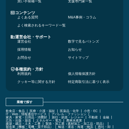
買い手候補一覧
支援専門家一覧
コンテンツ
よくある質問
M&A事例・コラム
よく検索されるキーワード一覧
運営会社・サポート
運営会社
数字で見るバトンズ
採用情報
お知らせ
お問合せ
サイトマップ
各種規約・方針
利用規約
個人情報保護方針
クッキー等に関する方針
特定商取引法に基づく表示
業種で探す
飲食店・食品
医療・介護・福祉
医薬品・化学
小売・EC
IT・Web・情報通信サービス
アパレル・ファッション
家具・家電・日用品・消費財
旅行・娯楽・レジャー
不動産
金融
広告・出版・放送
エネルギー・電力
農林水産業
建築・建設・土木・工事
製造・加工業（素材加工・加工品・部品）
製造業（機械・電機・電子部品）
輸送・運送・海運・物流
商社・卸