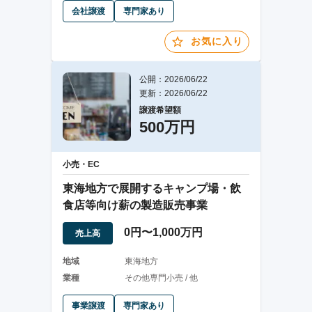
会社譲渡
専門家あり
お気に入り
公開：2026/06/22
更新：2026/06/22
譲渡希望額
500万円
小売・EC
東海地方で展開するキャンプ場・飲
食店等向け薪の製造販売事業
0円〜1,000万円
売上高
地域
東海地方
業種
その他専門小売 / 他
事業譲渡
専門家あり