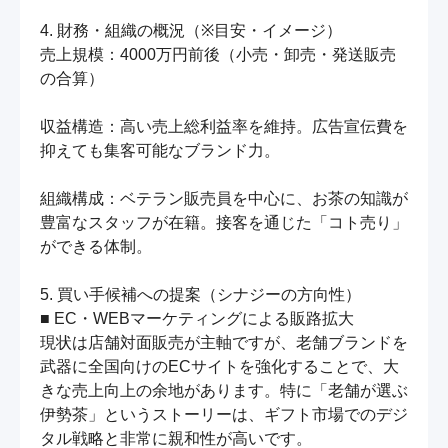
4. 財務・組織の概況（※目安・イメージ）

売上規模：4000万円前後（小売・卸売・発送販売
の合算）

収益構造：高い売上総利益率を維持。広告宣伝費を
抑えても集客可能なブランド力。

組織構成：ベテラン販売員を中心に、お茶の知識が
豊富なスタッフが在籍。接客を通じた「コト売り」
ができる体制。

5. 買い手候補への提案（シナジーの方向性）

■ EC・WEBマーケティングによる販路拡大

現状は店舗対面販売が主軸ですが、老舗ブランドを
武器に全国向けのECサイトを強化することで、大
きな売上向上の余地があります。特に「老舗が選ぶ
伊勢茶」というストーリーは、ギフト市場でのデジ
タル戦略と非常に親和性が高いです。
