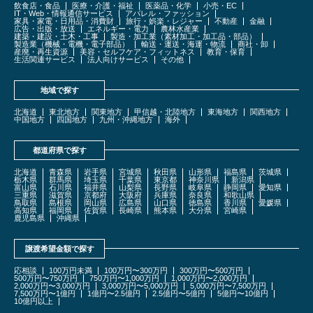
飲食店・食品
医療・介護・福祉
医薬品・化学
小売・EC
IT・Web・情報通信サービス
アパレル・ファッション
家具・家電・日用品・消費財
旅行・娯楽・レジャー
不動産
金融
広告・出版・放送
エネルギー・電力
農林水産業
建築・建設・土木・工事
製造・加工業（素材加工・加工品・部品）
製造業（機械・電機・電子部品）
輸送・運送・海運・物流
商社・卸
産廃・再生資源
美容・セルフケア・フィットネス
教育・保育
生活関連サービス
法人向けサービス
その他
地域で探す
北海道
東北地方
関東地方
甲信越・北陸地方
東海地方
関西地方
中国地方
四国地方
九州・沖縄地方
海外
都道府県で探す
北海道
青森県
岩手県
宮城県
秋田県
山形県
福島県
茨城県
栃木県
群馬県
埼玉県
千葉県
東京都
神奈川県
新潟県
富山県
石川県
福井県
山梨県
長野県
岐阜県
静岡県
愛知県
三重県
滋賀県
京都府
大阪府
兵庫県
奈良県
和歌山県
鳥取県
島根県
岡山県
広島県
山口県
徳島県
香川県
愛媛県
高知県
福岡県
佐賀県
長崎県
熊本県
大分県
宮崎県
鹿児島県
沖縄県
譲渡希望金額で探す
応相談
100万円未満
100万円〜300万円
300万円〜500万円
500万円〜750万円
750万円〜1,000万円
1,000万円〜2,000万円
2,000万円〜3,000万円
3,000万円〜5,000万円
5,000万円〜7,500万円
7,500万円〜1億円
1億円〜2.5億円
2.5億円〜5億円
5億円〜10億円
10億円以上