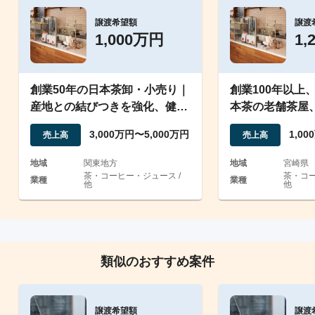
譲渡希望額
譲渡
1,000万円
1,
創業50年の日本茶卸・小売り｜
創業100年以上
産地との結びつきを強化、健康
本茶の老舗茶屋
志向に対応した商品造り
技術
3,000万円〜5,000万円
1,0
売上高
売上高
地域
関東地方
地域
宮崎県
茶・コーヒー・ジュース /
茶・コー
業種
業種
他
他
類似のおすすめ案件
譲渡希望額
譲渡