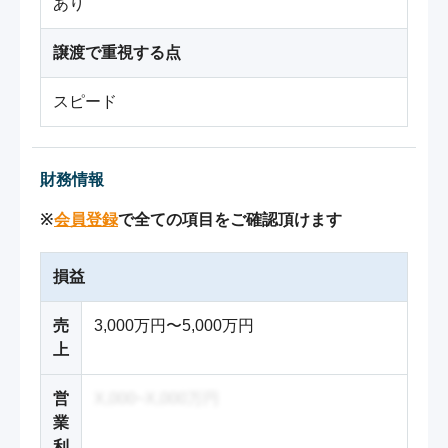
あり
譲渡で重視する点
スピード
財務情報
※
会員登録
で全ての項目をご確認頂けます
損益
売
3,000万円〜5,000万円
上
営
X,000~X,000万円
業
利