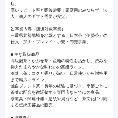
店。

高いリピート率と贈答需要：家庭用のみならず、法
人・個人のギフト需要が安定。

2. 事業内容（譲渡対象事業）

三重県北勢地域を地盤とする、日本茶（伊勢茶）の
仕入・加工・ブレンド・小売・卸売事業。

■ 主な取扱商品

高級煎茶・かぶせ茶：産地の特性を活かし、渋みを
抑えたまろやかな味わいの高級ライン。

深蒸し茶：コクと香りが深い、日常使いから贈答用
まで幅広いライン。

独自ブレンド茶：長年の経験に基づき、季節ごとに
茶葉の配合を微調整する専門店ならではの商品。

茶道具・関連什器：急須や湯呑など、茶文化に付随
する伝統工芸品の販売。

■ 運営拠点
