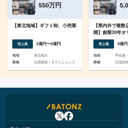
550万円
5,
【東北地域】ギフト卸、小売業
【県内外で複数
開】創業30年オ
取扱う小売店
2億円〜3億円
3億円
売上高
売上高
地域
東北地方
地域
甲信越
業種
日用雑貨・ギフトショップ
業種
日用雑