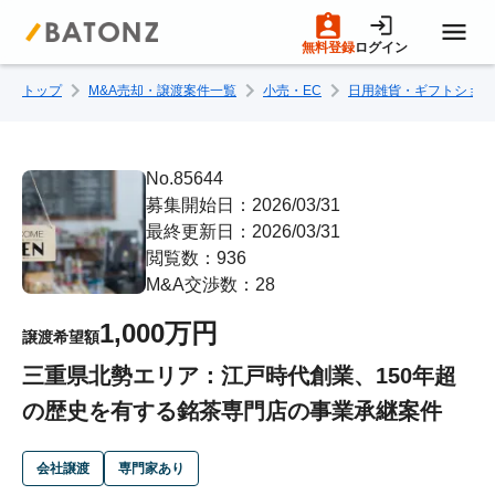
無料登録
ログイン
トップ
M&A売却・譲渡案件一覧
小売・EC
日用雑貨・ギフトショッ
トップページ
M&A案件一覧
No.85644
募集開始日：2026/03/31
最終更新日：2026/03/31
売りたい方へ
閲覧数：936
M&A交渉数：28
買いたい方へ
1,000万円
譲渡希望額
三重県北勢エリア：江戸時代創業、150年超
成約事例
の歴史を有する銘茶専門店の事業承継案件
M&A専門家の方へ
会社譲渡
専門家あり