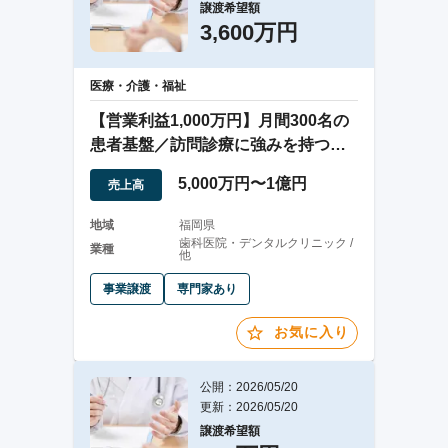
譲渡希望額
3,600万円
医療・介護・福祉
【営業利益1,000万円】月間300名の
患者基盤／訪問診療に強みを持つ歯
科医院
5,000万円〜1億円
売上高
地域
福岡県
歯科医院・デンタルクリニック /
業種
他
事業譲渡
専門家あり
お気に入り
公開：2026/05/20
更新：2026/05/20
譲渡希望額