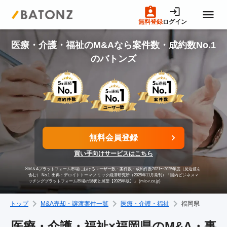
無料登録
ログイン
トップページ
医療・介護・福祉のM&Aなら案件数・成約数No.1
のバトンズ
M&A案件一覧
売りたい方へ
無料会員登録
買いたい方へ
買い手向けサービスはこちら
※
M＆Aプラットフォーム市場におけるユーザー数・案件数・成約件数2021〜2025年度（見込値を
成約事例
含む） No.1
出典：デロイトトーマツ ミック経済研究所（2025年11月発刊）「国内ビジネスマ
ッチングプラットフォーム市場の現状と展望【2025年版】」 (mic-r.co.jp)
トップ
M&A売却・譲渡案件一覧
医療・介護・福祉
福岡県
M&A専門家の方へ
医療・介護・福祉×福岡県のM&A・事