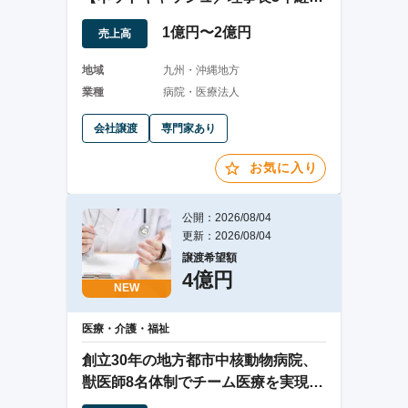
勤務可能】
1億円〜2億円
売上高
地域
九州・沖縄地方
業種
病院・医療法人
会社譲渡
専門家あり
お気に入り
公開：2026/08/04
更新：2026/08/04
譲渡希望額
4億円
NEW
医療・介護・福祉
創立30年の地方都市中核動物病院、
獣医師8名体制でチーム医療を実現し
安定収益