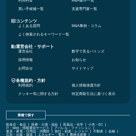
利用料金
M&A案件一覧
買い手候補一覧
支援専門家一覧
コンテンツ
よくある質問
M&A事例・コラム
よく検索されるキーワード一覧
運営会社・サポート
運営会社
数字で見るバトンズ
採用情報
お知らせ
お問合せ
サイトマップ
各種規約・方針
利用規約
個人情報保護方針
クッキー等に関する方針
特定商取引法に基づく表示
業種で探す
飲食店・食品
医療・介護・福祉
医薬品・化学
小売・EC
IT・Web・情報通信サービス
アパレル・ファッション
家具・家電・日用品・消費財
旅行・娯楽・レジャー
不動産
金融
広告・出版・放送
エネルギー・電力
農林水産業