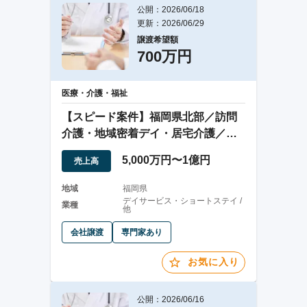
公開：2026/06/18
更新：2026/06/29
譲渡希望額
700万円
医療・介護・福祉
【スピード案件】福岡県北部／訪問
介護・地域密着デイ・居宅介護／人
員補充不要案件
5,000万円〜1億円
売上高
地域
福岡県
デイサービス・ショートステイ /
業種
他
会社譲渡
専門家あり
お気に入り
公開：2026/06/16