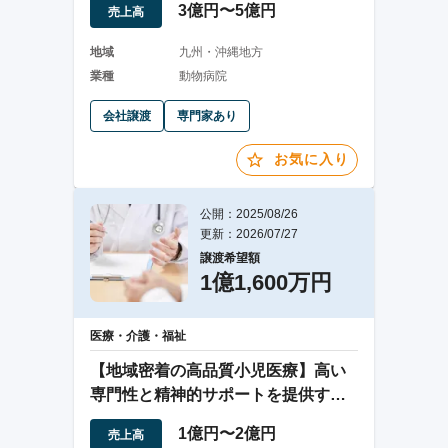
3億円〜5億円
売上高
地域
九州・沖縄地方
業種
動物病院
会社譲渡
専門家あり
お気に入り
公開：2025/08/26
更新：2026/07/27
譲渡希望額
1億1,600万円
医療・介護・福祉
【地域密着の高品質小児医療】高い
専門性と精神的サポートを提供する
小児科クリニック
1億円〜2億円
売上高