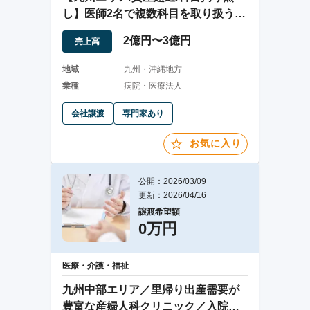
し】医師2名で複数科目を取り扱う医
療法人
2億円〜3億円
売上高
地域
九州・沖縄地方
業種
病院・医療法人
会社譲渡
専門家あり
お気に入り
公開：2026/03/09
更新：2026/04/16
譲渡希望額
0万円
医療・介護・福祉
九州中部エリア／里帰り出産需要が
豊富な産婦人科クリニック／入院設