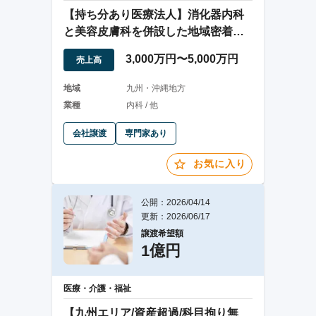
【持ち分あり医療法人】消化器内科
と美容皮膚科を併設した地域密着型
クリニック
3,000万円〜5,000万円
売上高
地域
九州・沖縄地方
業種
内科 / 他
会社譲渡
専門家あり
お気に入り
公開：2026/04/14
更新：2026/06/17
譲渡希望額
1億円
医療・介護・福祉
【九州エリア/資産超過/科目拘り無