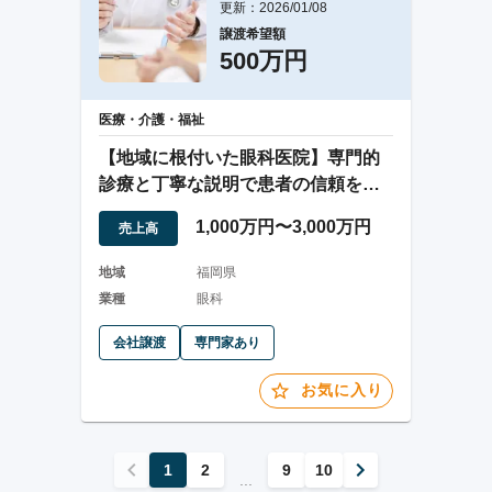
更新：2026/01/08
譲渡希望額
500万円
医療・介護・福祉
【地域に根付いた眼科医院】専門的
診療と丁寧な説明で患者の信頼を築
く福岡の医療機関
1,000万円〜3,000万円
売上高
地域
福岡県
業種
眼科
会社譲渡
専門家あり
お気に入り
1
2
9
10
...