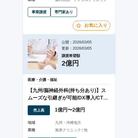
事業譲渡
専門家あり
お気に入り
公開：2026/03/05
更新：2026/03/05
譲渡希望額
2億円
医療・介護・福祉
【九州/脳神経外科(持ち分あり)】ス
ムーズな引継ぎが可能/DX導入/CT・
MRI
1億円〜2億円
売上高
地域
九州・沖縄地方
業種
無床クリニック / 他