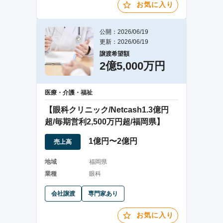
お気に入り
公開：2026/06/19
更新：2026/06/19
譲渡希望額
2億5,000万円
医療・介護・福祉
【眼科クリニック/Netcash1.3億円
超/毎期営利2,500万円超/福岡県】
1億円〜2億円
売上高
地域
福岡県
業種
眼科
会社譲渡
専門家あり
お気に入り