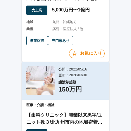
備完備
5,000万円〜1億円
売上高
地域
九州・沖縄地方
業種
病院・医療法人 / 他
事業譲渡
専門家あり
お気に入り
公開：2022/05/16
更新：2026/03/30
譲渡希望額
150万円
医療・介護・福祉
【歯科クリニック】開業以来黒字/ユ
ニット数３/北九州市内の地域密着型
の企業