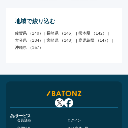
地域で絞り込む
佐賀県 （140）
|
長崎県 （146）
|
熊本県 （142）
|
大分県 （134）
|
宮崎県 （148）
|
鹿児島県 （147）
|
沖縄県 （157）
サービス
会員登録
ログイン