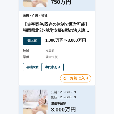
750万円
医療・介護・福祉
【赤字案件/既存の体制で運営可能】
福岡県北部×就労支援B型の法人譲渡
案件
1,000万円〜3,000万円
売上高
地域
福岡県
業種
就労支援
会社譲渡
専門家あり
お気に入り
公開：2026/05/19
更新：2026/05/19
譲渡希望額
3,000万円