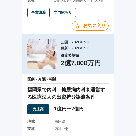
業種
訪問看護・訪問系サービス / 他
事業譲渡
専門家あり
お気に入り
公開：2026/07/13
更新：2026/07/13
譲渡希望額
2億7,000万円
医療・介護・福祉
福岡県で内科・糖尿病内科を運営す
る医療法人の出資持分譲渡案件
1億円〜2億円
売上高
地域
福岡県
業種
内科 / 他