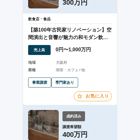
300万円
飲食店・食品
【築100年古民家リノベーション】空
間演出と音響が魅力の和モダン飲食
譲渡案件
0円〜1,000万円
売上高
地域
大阪府
業種
喫茶・カフェ / 他
事業譲渡
専門家あり
お気に入り
成約済み
譲渡希望額
400万円