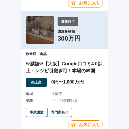
お気に入り
募集終了
譲渡希望額
300万円
飲食店・食品
※減額※【大阪】Google口コミ4.0以
上・レシピ引継ぎ可！本場の韓国料
理店
0円〜1,000万円
売上高
地域
大阪府
業種
アジア料理店 / 他
事業譲渡
専門家あり
お気に入り