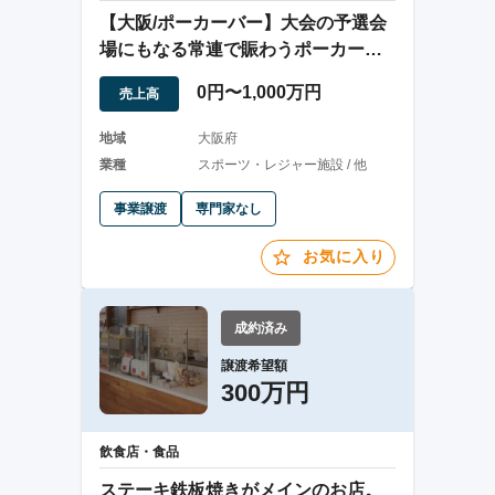
【大阪/ポーカーバー】大会の予選会
場にもなる常連で賑わうポーカーバ
ー
0円〜1,000万円
売上高
地域
大阪府
業種
スポーツ・レジャー施設 / 他
事業譲渡
専門家なし
お気に入り
成約済み
譲渡希望額
300万円
飲食店・食品
ステーキ鉄板焼きがメインのお店。