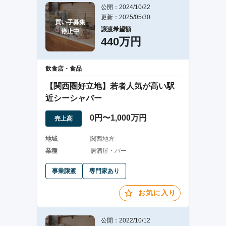
公開：2024/10/22
更新：2025/05/30
買い手募集

譲渡希望額
停止中
440万円
飲食店・食品
【関西圏好立地】若者人気が高い駅
近シーシャバー
0円〜1,000万円
売上高
地域
関西地方
業種
居酒屋・バー
事業譲渡
専門家あり
お気に入り
公開：2022/10/12