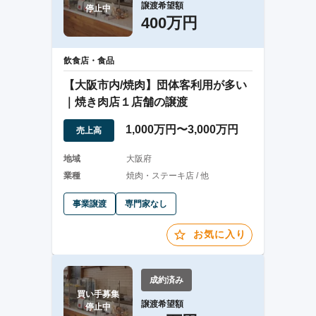
譲渡希望額
停止中
400万円
飲食店・食品
【大阪市内/焼肉】団体客利用が多い
｜焼き肉店１店舗の譲渡
1,000万円〜3,000万円
売上高
地域
大阪府
業種
焼肉・ステーキ店 / 他
事業譲渡
専門家なし
お気に入り
成約済み
買い手募集

譲渡希望額
停止中