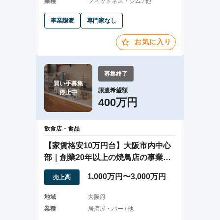
業種
フィットネス・ジム / 他
事業譲渡
専門家なし
お気に入り
募集終了
買い手募集

譲渡希望額
停止中
400万円
飲食店・食品
【家賃格安10万円台】大阪市内中心
部｜創業20年以上の焼鳥店の事業譲
渡
1,000万円〜3,000万円
売上高
地域
大阪府
業種
居酒屋・バー / 他