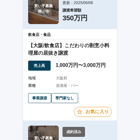
更新：2025/06/06
買い手募集

譲渡希望額
停止中
350万円
飲食店・食品
【大阪/飲食店】こだわりの割烹小料
理屋の居抜き譲渡
1,000万円〜3,000万円
売上高
地域
大阪府
業種
居酒屋・バー
事業譲渡
専門家なし
お気に入り
成約済み
買い手募集
