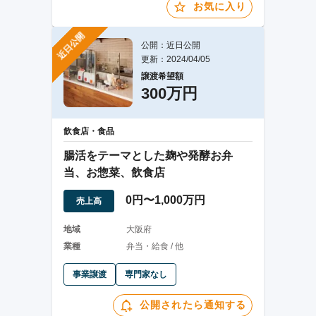
お気に入り
近日公開
公開：近日公開
更新：2024/04/05
譲渡希望額
300万円
飲食店・食品
腸活をテーマとした麹や発酵お弁
当、お惣菜、飲食店
0円〜1,000万円
売上高
地域
大阪府
業種
弁当・給食 / 他
事業譲渡
専門家なし
公開されたら通知する