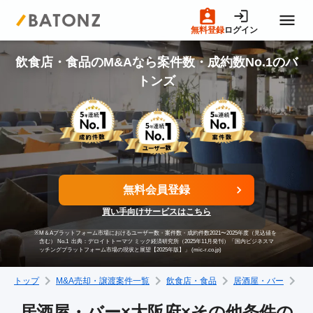
無料登録
ログイン
トップページ
飲食店・食品のM&Aなら案件数・成約数No.1のバ
トンズ
M&A案件一覧
売りたい方へ
無料会員登録
買いたい方へ
買い手向けサービスはこちら
※
M＆Aプラットフォーム市場におけるユーザー数・案件数・成約件数2021〜2025年度（見込値を
成約事例
含む） No.1
出典：デロイトトーマツ ミック経済研究所（2025年11月発刊）「国内ビジネスマ
ッチングプラットフォーム市場の現状と展望【2025年版】」 (mic-r.co.jp)
トップ
M&A売却・譲渡案件一覧
飲食店・食品
居酒屋・バー
大
M&A専門家の方へ
居酒屋・バー×大阪府×その他条件の