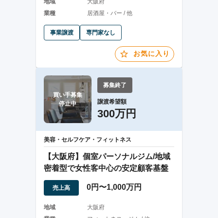
地域
大阪府
業種
居酒屋・バー / 他
事業譲渡
専門家なし
お気に入り
募集終了
買い手募集

譲渡希望額
停止中
300万円
美容・セルフケア・フィットネス
【大阪府】個室パーソナルジム/地域
密着型で女性客中心の安定顧客基盤
0円〜1,000万円
売上高
地域
大阪府