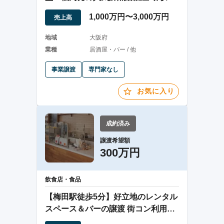
くの好立地
1,000万円〜3,000万円
売上高
地域
大阪府
業種
居酒屋・バー / 他
事業譲渡
専門家なし
お気に入り
成約済み
譲渡希望額
300万円
飲食店・食品
【梅田駅徒歩5分】好立地のレンタル
スペース＆バーの譲渡 街コン利用や
バー利用◎