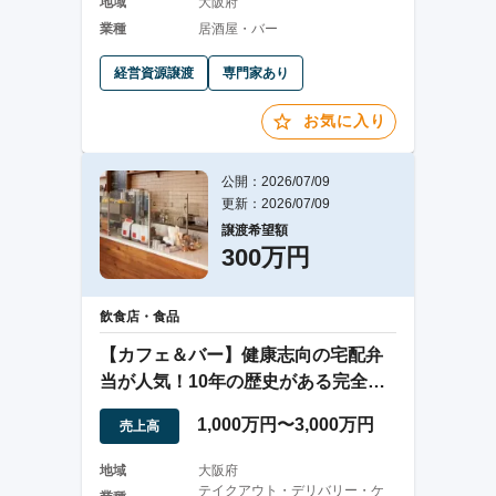
地域
大阪府
業種
居酒屋・バー
経営資源譲渡
専門家あり
お気に入り
公開：2026/07/09
更新：2026/07/09
譲渡希望額
300万円
飲食店・食品
【カフェ＆バー】健康志向の宅配弁
当が人気！10年の歴史がある完全予
約制の店舗
1,000万円〜3,000万円
売上高
地域
大阪府
テイクアウト・デリバリー・ケ