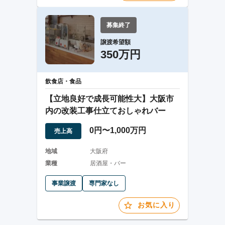
募集終了
譲渡希望額
350万円
飲食店・食品
【立地良好で成長可能性大】大阪市
内の改装工事仕立ておしゃれバー
0円〜1,000万円
売上高
地域
大阪府
業種
居酒屋・バー
事業譲渡
専門家なし
お気に入り