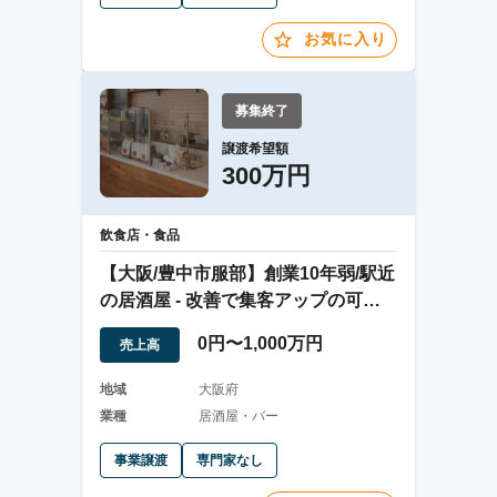
お気に入り
募集終了
譲渡希望額
300万円
飲食店・食品
【大阪/豊中市服部】創業10年弱/駅近
の居酒屋 - 改善で集客アップの可能
性大
0円〜1,000万円
売上高
地域
大阪府
業種
居酒屋・バー
事業譲渡
専門家なし