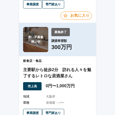
事業譲渡
専門家あり
お気に入り
募集終了
買い手募集

譲渡希望額
停止中
300万円
飲食店・食品
主要駅から徒歩2分 訪れる人々を魅
了するレトロな居酒屋さん
0円〜1,000万円
売上高
地域
大阪府
業種
居酒屋・バー
事業譲渡
専門家あり