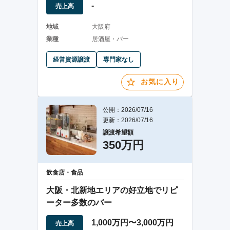
-
売上高
地域
大阪府
業種
居酒屋・バー
経営資源譲渡
専門家なし
お気に入り
公開：2026/07/16
更新：2026/07/16
譲渡希望額
350万円
飲食店・食品
大阪・北新地エリアの好立地でリピ
ーター多数のバー
1,000万円〜3,000万円
売上高