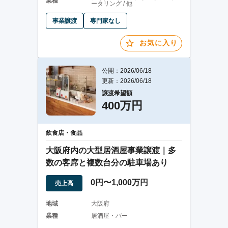
業種
ータリング / 他
事業譲渡
専門家なし
お気に入り
公開：2026/06/18
更新：2026/06/18
譲渡希望額
400万円
飲食店・食品
大阪府内の大型居酒屋事業譲渡｜多
数の客席と複数台分の駐車場あり
0円〜1,000万円
売上高
地域
大阪府
業種
居酒屋・バー