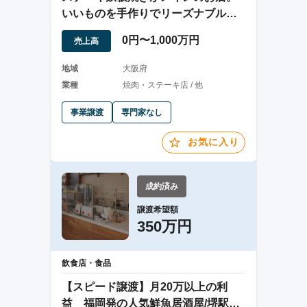
いいものを手作りでリーズナブルで
をコンセプトです
0円〜1,000万円
売上高
地域
大阪府
業種
焼肉・ステーキ店 / 他
事業譲渡
専門家なし
お気に入り
成約済み
譲渡希望額
350万円
飲食店・食品
【スピード譲渡】月20万以上の利
益 福岡発の人気鮮魚居酒屋/堺駅近