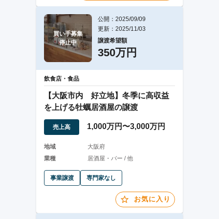
公開：2025/09/09
更新：2025/11/03
買い手募集

譲渡希望額
停止中
350万円
飲食店・食品
【大阪市内 好立地】冬季に高収益
を上げる牡蠣居酒屋の譲渡
1,000万円〜3,000万円
売上高
地域
大阪府
業種
居酒屋・バー / 他
事業譲渡
専門家なし
お気に入り