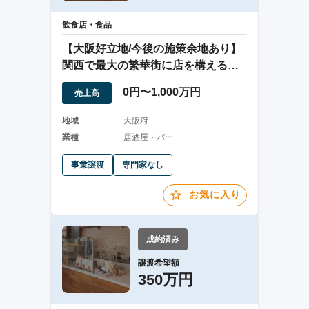
飲食店・食品
【大阪好立地/今後の施策余地あり】
関西で最大の繁華街に店を構えるバ
ーの事業譲渡
0円〜1,000万円
売上高
地域
大阪府
業種
居酒屋・バー
事業譲渡
専門家なし
お気に入り
成約済み
譲渡希望額
350万円