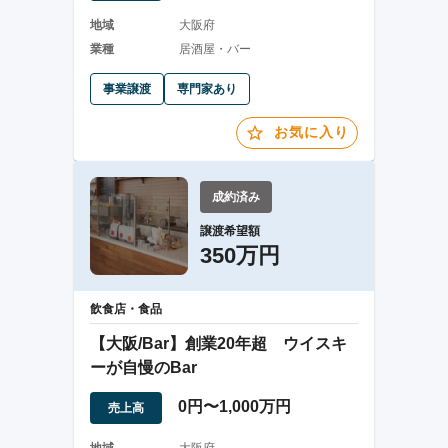
地域
大阪府
業種
居酒屋・バー
事業譲渡
専門家あり
お気に入り
成約済み
譲渡希望額
350万円
飲食店・食品
【大阪/Bar】創業20年超 ウイスキ
ーが自慢のBar
0円〜1,000万円
売上高