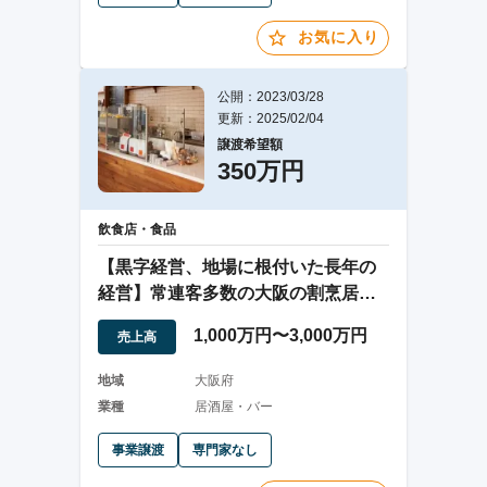
お気に入り
公開：2023/03/28
更新：2025/02/04
譲渡希望額
350万円
飲食店・食品
【黒字経営、地場に根付いた長年の
経営】常連客多数の大阪の割烹居酒
屋
1,000万円〜3,000万円
売上高
地域
大阪府
業種
居酒屋・バー
事業譲渡
専門家なし