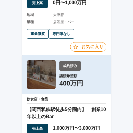
0円〜1,000万円
売上高
地域
大阪府
業種
居酒屋・バー
事業譲渡
専門家なし
お気に入り
成約済み
譲渡希望額
400万円
飲食店・食品
【関西私鉄駅徒歩5分圏内】 創業10
年以上のBar
1,000万円〜3,000万円
売上高