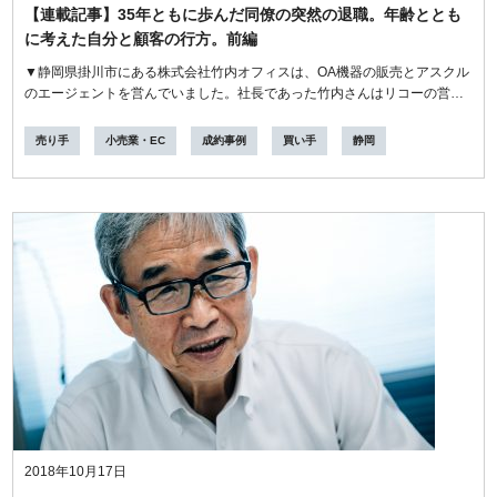
【連載記事】35年ともに歩んだ同僚の突然の退職。年齢ととも
に考えた自分と顧客の行方。前編
▼静岡県掛川市にある株式会社竹内オフィスは、OA機器の販売とアスクル
のエージェントを営んでいました。社長であった竹内さんはリコーの営業
マン時...
売り手
小売業・EC
成約事例
買い手
静岡
2018年10月17日