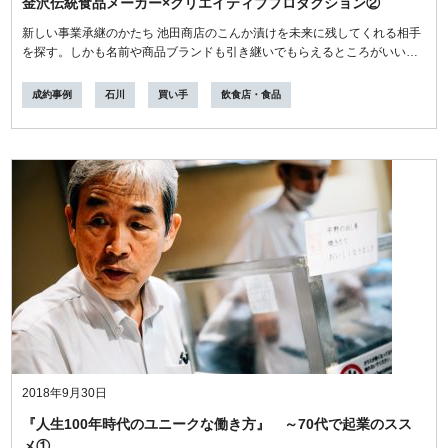
金沢伝統食品メーカー×クリエイティブプロダクション②
新しい事業承継のかたち 池田商店のこんか漬けを未来に残してくれる相手
を探す。しかも名前や商品ブランドも引き継いでもらえるところがいい。
そ...
成約事例
石川
買い手
飲食店・食品
2018年9月30日
『人生100年時代のユニークな働き方』 ～70代で起業のスス
メ①