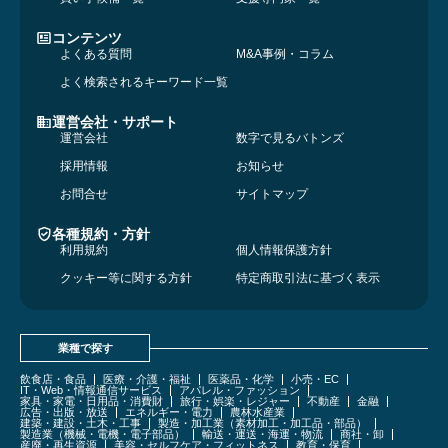
コンテンツ
よくある質問
M&A事例・コラム
よく検索されるキーワード一覧
運営会社・サポート
運営会社
数字で見るバトンズ
採用情報
お知らせ
お問合せ
サイトマップ
各種規約・方針
利用規約
個人情報保護方針
クッキー等に関する方針
特定商取引法に基づく表示
業種で探す
飲食店・食品
医療・介護・福祉
医薬品・化学
小売・EC
IT・Web・情報通信サービス
アパレル・ファッション
家具・家電・日用品・消費財
旅行・娯楽・レジャー
不動産
金融
広告・出版・放送
エネルギー・電力
農林水産業
建築・建設・土木・工事
製造・加工業（素材加工・加工品・部品）
製造業（機械・電機・電子部品）
輸送・運送・海運・物流
商社・卸
産廃・再生資源
美容・セルフケア・フィットネス
教育・保育