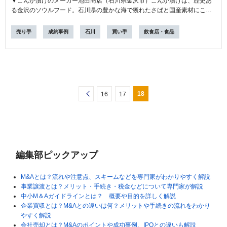
▼こんか漬けのメーカー池田商店（石川県金沢市）こんか漬けは、歴史あ
る金沢のソウルフード。石川県の豊かな海で獲れたさばと国産素材にこだ
わった...
売り手
成約事例
石川
買い手
飲食店・食品
18
<
16
17
編集部ピックアップ
M&Aとは？流れや注意点、スキームなどを専門家がわかりやすく解説
事業譲渡とは？メリット・手続き・税金などについて専門家が解説
中小M＆Aガイドラインとは？ 概要や目的を詳しく解説
企業買収とは？M&Aとの違いは何？メリットや手続きの流れをわかり
やすく解説
会社売却とは？M&Aのポイントや成功事例、IPOとの違いも解説