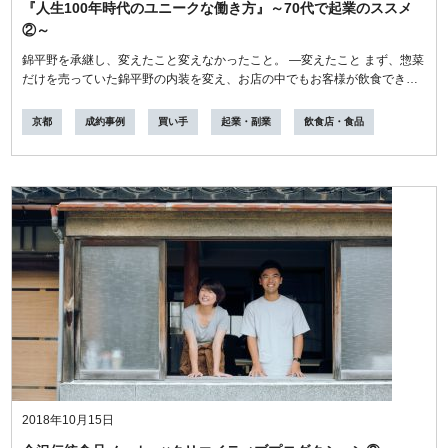
『人生100年時代のユニークな働き方』～70代で起業のススメ
②～
錦平野を承継し、変えたこと変えなかったこと。 ―変えたこと まず、惣菜
だけを売っていた錦平野の内装を変え、お店の中でもお客様が飲食できる
よ...
京都
成約事例
買い手
起業・副業
飲食店・食品
2018年10月15日