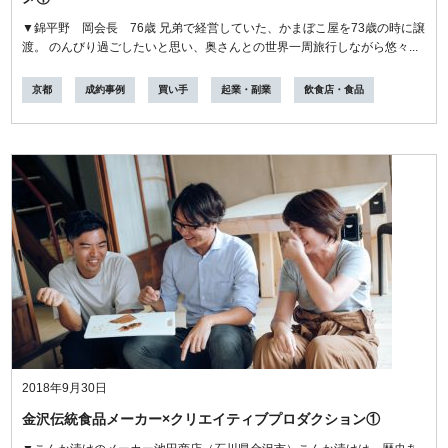
▼錦平野 岡会長 76歳 兄弟で経営していた、かまぼこ屋を73歳の時に譲
渡。 のんびり過ごしたいと思い、奥さんとの世界一周旅行しながら悠々...
京都
成約事例
買い手
起業・副業
飲食店・食品
2018年9月30日
金沢伝統食品メーカー×クリエイティブプロダクション①