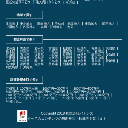
生活関連サービス
法人向けサービス
その他
地域で探す
北海道
東北地方
関東地方
甲信越・北陸地方
東海地方
関西地方
中国地方
四国地方
九州・沖縄地方
海外
都道府県で探す
北海道
青森県
岩手県
宮城県
秋田県
山形県
福島県
茨城県
栃木県
群馬県
埼玉県
千葉県
東京都
神奈川県
新潟県
富山県
石川県
福井県
山梨県
長野県
岐阜県
静岡県
愛知県
三重県
滋賀県
京都府
大阪府
兵庫県
奈良県
和歌山県
鳥取県
島根県
岡山県
広島県
山口県
徳島県
香川県
愛媛県
高知県
福岡県
佐賀県
長崎県
熊本県
大分県
宮崎県
鹿児島県
沖縄県
譲渡希望金額で探す
応相談
100万円未満
100万円〜300万円
300万円〜500万円
500万円〜750万円
750万円〜1,000万円
1,000万円〜2,000万円
2,000万円〜3,000万円
3,000万円〜5,000万円
5,000万円〜7,500万円
7,500万円〜1億円
1億円〜2.5億円
2.5億円〜5億円
5億円〜10億円
10億円以上
Copyright 2018 株式会社バトンズ
すべてのコンテンツの無断複写・転載等を禁じます