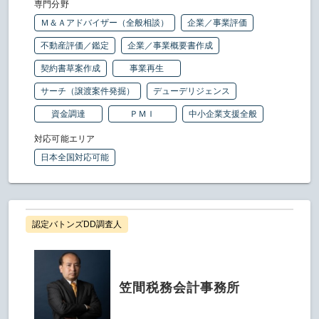
専門分野
Ｍ＆Ａアドバイザー（全般相談）
企業／事業評価
不動産評価／鑑定
企業／事業概要書作成
契約書草案作成
事業再生
サーチ（譲渡案件発掘）
デューデリジェンス
資金調達
ＰＭＩ
中小企業支援全般
対応可能エリア
日本全国対応可能
認定バトンズDD調査人
笠間税務会計事務所