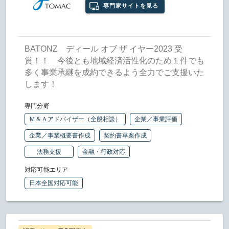
専門家サイトを見る
BATONZ ディール オブ ザ イヤー2023 受
賞！！ 今後とも地域経済活性化のため１件でも
多く事業承継を成約できるよう全力でご支援いた
します！
専門分野
Ｍ＆Ａアドバイザー（全般相談）
企業／事業評価
企業／事業概要書作成
契約書草案作成
法務支援
金融・行政対応
対応可能エリア
日本全国対応可能