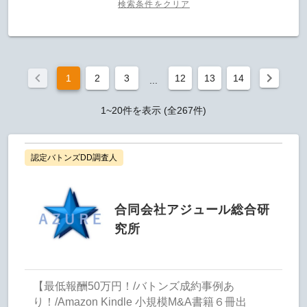
検索条件をクリア
1
2
3
12
13
14
...
1~20件を表示 (全267件)
認定バトンズDD調査人
合同会社アジュール総合研
究所
【最低報酬50万円！/バトンズ成約事例あ
り！/Amazon Kindle 小規模M&A書籍６冊出