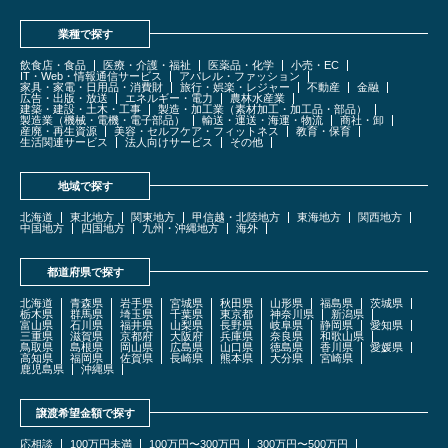
業種で探す
飲食店・食品
医療・介護・福祉
医薬品・化学
小売・EC
IT・Web・情報通信サービス
アパレル・ファッション
家具・家電・日用品・消費財
旅行・娯楽・レジャー
不動産
金融
広告・出版・放送
エネルギー・電力
農林水産業
建築・建設・土木・工事
製造・加工業（素材加工・加工品・部品）
製造業（機械・電機・電子部品）
輸送・運送・海運・物流
商社・卸
産廃・再生資源
美容・セルフケア・フィットネス
教育・保育
生活関連サービス
法人向けサービス
その他
地域で探す
北海道
東北地方
関東地方
甲信越・北陸地方
東海地方
関西地方
中国地方
四国地方
九州・沖縄地方
海外
都道府県で探す
北海道
青森県
岩手県
宮城県
秋田県
山形県
福島県
茨城県
栃木県
群馬県
埼玉県
千葉県
東京都
神奈川県
新潟県
富山県
石川県
福井県
山梨県
長野県
岐阜県
静岡県
愛知県
三重県
滋賀県
京都府
大阪府
兵庫県
奈良県
和歌山県
鳥取県
島根県
岡山県
広島県
山口県
徳島県
香川県
愛媛県
高知県
福岡県
佐賀県
長崎県
熊本県
大分県
宮崎県
鹿児島県
沖縄県
譲渡希望金額で探す
応相談
100万円未満
100万円〜300万円
300万円〜500万円