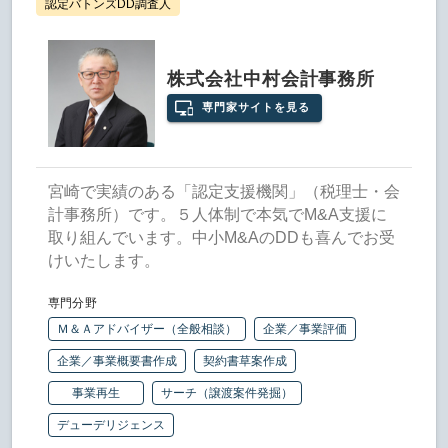
認定バトンズDD調査人
株式会社中村会計事務所
専門家サイトを見る
宮崎で実績のある「認定支援機関」（税理士・会
計事務所）です。５人体制で本気でM&A支援に
取り組んでいます。中小M&AのDDも喜んでお受
けいたします。
専門分野
Ｍ＆Ａアドバイザー（全般相談）
企業／事業評価
企業／事業概要書作成
契約書草案作成
事業再生
サーチ（譲渡案件発掘）
デューデリジェンス