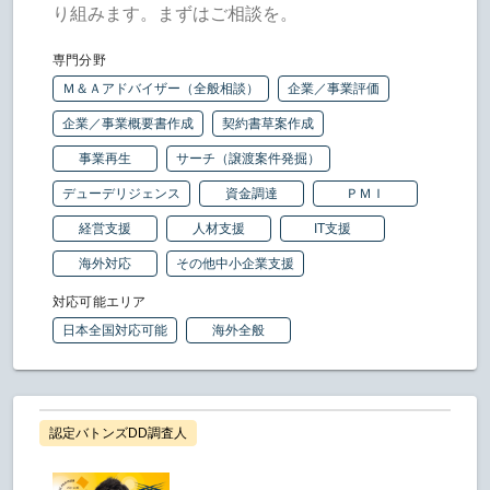
り組みます。まずはご相談を。
専門分野
Ｍ＆Ａアドバイザー（全般相談）
企業／事業評価
企業／事業概要書作成
契約書草案作成
事業再生
サーチ（譲渡案件発掘）
デューデリジェンス
資金調達
ＰＭＩ
経営支援
人材支援
IT支援
海外対応
その他中小企業支援
対応可能エリア
日本全国対応可能
海外全般
認定バトンズDD調査人