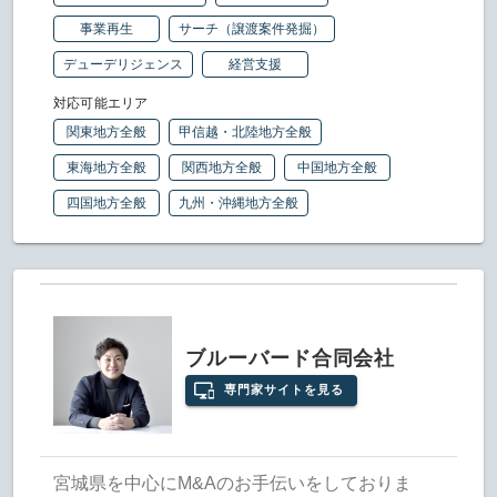
事業再生
サーチ（譲渡案件発掘）
デューデリジェンス
経営支援
対応可能エリア
関東地方全般
甲信越・北陸地方全般
東海地方全般
関西地方全般
中国地方全般
四国地方全般
九州・沖縄地方全般
ブルーバード合同会社
専門家サイトを見る
宮城県を中心にM&Aのお手伝いをしておりま