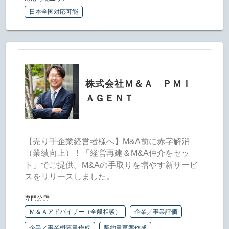
日本全国対応可能
株式会社Ｍ＆Ａ ＰＭＩ
ＡＧＥＮＴ
【売り手企業経営者様へ】M&A前に赤字解消
（業績向上）！「経営再建＆M&A仲介をセッ
ト」でご提供。M&Aの手取りを増やす新サービ
スをリリースしました。
専門分野
Ｍ＆Ａアドバイザー（全般相談）
企業／事業評価
企業／事業概要書作成
契約書草案作成