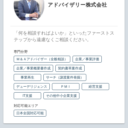
アドバイザリー株式会社
「何を相談すればよいか」といったファーストス
テップから遠慮なくご相談ください。
専門分野
Ｍ＆Ａアドバイザー（全般相談）
企業／事業評価
企業／事業概要書作成
契約書草案作成
事業再生
サーチ（譲渡案件発掘）
デューデリジェンス
ＰＭＩ
経営支援
IT支援
その他中小企業支援
対応可能エリア
日本全国対応可能