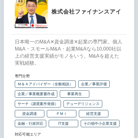
株式会社ファイナンスアイ
日本唯一のM&A✕資金調達✕起業の専門家。個人
M&A・スモールM&A・起業M&Aなら10,000社以
上の経営支援実績がモノをいう。M&Aを超えた
実戦経験。
専門分野
Ｍ＆Ａアドバイザー（全般相談）
企業／事業評価
企業／事業概要書作成
事業再生
サーチ（譲渡案件発掘）
デューデリジェンス
資金調達
ＰＭＩ
経営支援
金融・行政対応
IT支援
その他中小企業支援
対応可能エリア