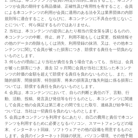
1. 当社は、本コンテンツが会員の特定の目的に適合すること、本コンテ
ンツが会員の期待する商品価値、正確性及び有用性を有すること、会員
による本コンテンツの利用が会員に適用のある法令又は業界団体の内部
規則等に適合すること、ならびに、本コンテンツに不具合が生じないこ
とについて、何ら保証するものではありません。

2. 当社は、本コンテンツの提供にあたり相当の安全策を講じるものの、
本コンテンツの中断、停止、終了、利用不能もしくは変更、投稿情報そ
の他のデータの削除もしくは消失、利用登録の抹消、又は、その他本コ
ンテンツに関して会員が被った損害につき、賠償する責任を一切負わな
いものとします。

3. 何らかの理由により当社が責任を負う場合であっても、当社は、会員
が被った損害につき、過去 12 ヶ月間に会員が当社に支払った本コンテ
ンツの対価の金額を超えて賠償する責任を負わないものとし、また、付
随的損害、間接損害、特別損害、将来の損害及び逸失利益に係る損害に
ついては、賠償する責任を負わないものとします。

4. 会員は、本コンテンツにおいて、自らの判断と責任の下、言動、行
動、活動、投稿、発言及び発信等を行うものとし、本コンテンツに関連
して会員と他の会員又は第三者との間で生じた取引、連絡及び紛争等に
ついては、当社は一切責任を負わないものとします。

5. 会員は本コンテンツを利用するにあたり、自己の費用と責任で本コン
テンツを利用するために必要となるパソコン、スマートフォンなどの端
末、インターネット回線、ソフトウェアその他の設備を用意するものと
します。会員のインターネット回線の状況、パソコン環境、その他予期