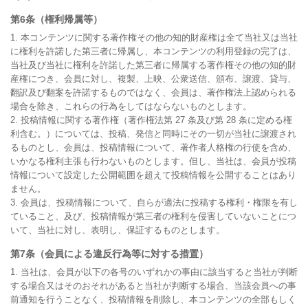
第6条（権利帰属等）
1. 本コンテンツに関する著作権その他の知的財産権は全て当社又は当社
に権利を許諾した第三者に帰属し、本コンテンツの利用登録の完了は、
当社及び当社に権利を許諾した第三者に帰属する著作権その他の知的財
産権につき、会員に対し、複製、上映、公衆送信、頒布、譲渡、貸与、
翻訳及び翻案を許諾するものではなく、会員は、著作権法上認められる
場合を除き、これらの行為をしてはならないものとします。

2. 投稿情報に関する著作権（著作権法第 27 条及び第 28 条に定める権
利含む。）については、投稿、発信と同時にその一切が当社に譲渡され
るものとし、会員は、投稿情報について、著作者人格権の行使を含め、
いかなる権利主張も行わないものとします。但し、当社は、会員が投稿
情報について設定した公開範囲を超えて投稿情報を公開することはあり
ません。

3. 会員は、投稿情報について、自らが適法に投稿する権利・権限を有し
ていること、及び、投稿情報が第三者の権利を侵害していないことにつ
いて、当社に対し、表明し、保証するものとします。
第7条（会員による違反行為等に対する措置）
1. 当社は、会員が以下の各号のいずれかの事由に該当すると当社が判断
する場合又はそのおそれがあると当社が判断する場合、当該会員への事
前通知を行うことなく、投稿情報を削除し、本コンテンツの全部もしく