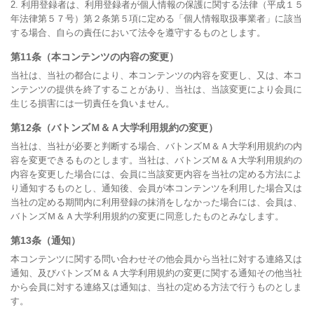
2. 利用登録者は、利用登録者が個人情報の保護に関する法律（平成１５
年法律第５７号）第２条第５項に定める「個人情報取扱事業者」に該当
する場合、自らの責任において法令を遵守するものとします。
第11条（本コンテンツの内容の変更）
当社は、当社の都合により、本コンテンツの内容を変更し、又は、本コ
ンテンツの提供を終了することがあり、当社は、当該変更により会員に
生じる損害には一切責任を負いません。
第12条（バトンズＭ＆Ａ大学利用規約の変更）
当社は、当社が必要と判断する場合、バトンズＭ＆Ａ大学利用規約の内
容を変更できるものとします。当社は、バトンズＭ＆Ａ大学利用規約の
内容を変更した場合には、会員に当該変更内容を当社の定める方法によ
り通知するものとし、通知後、会員が本コンテンツを利用した場合又は
当社の定める期間内に利用登録の抹消をしなかった場合には、会員は、
バトンズＭ＆Ａ大学利用規約の変更に同意したものとみなします。
第13条（通知）
本コンテンツに関する問い合わせその他会員から当社に対する連絡又は
通知、及びバトンズＭ＆Ａ大学利用規約の変更に関する通知その他当社
から会員に対する連絡又は通知は、当社の定める方法で行うものとしま
す。