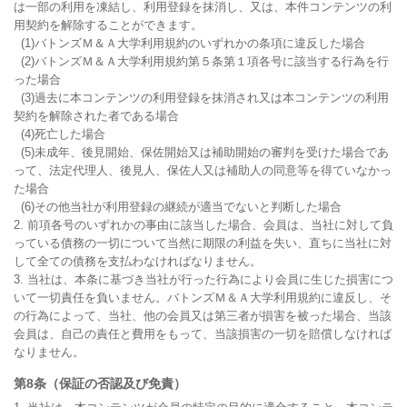
は一部の利用を凍結し、利用登録を抹消し、又は、本件コンテンツの利
用契約を解除することができます。

  (1)バトンズＭ＆Ａ大学利用規約のいずれかの条項に違反した場合

  (2)バトンズＭ＆Ａ大学利用規約第５条第１項各号に該当する行為を行
った場合

  (3)過去に本コンテンツの利用登録を抹消され又は本コンテンツの利用
契約を解除された者である場合

  (4)死亡した場合

  (5)未成年、後見開始、保佐開始又は補助開始の審判を受けた場合であ
って、法定代理人、後見人、保佐人又は補助人の同意等を得ていなかっ
た場合

  (6)その他当社が利用登録の継続が適当でないと判断した場合

2. 前項各号のいずれかの事由に該当した場合、会員は、当社に対して負
っている債務の一切について当然に期限の利益を失い、直ちに当社に対
して全ての債務を支払わなければなりません。

3. 当社は、本条に基づき当社が行った行為により会員に生じた損害につ
いて一切責任を負いません。バトンズＭ＆Ａ大学利用規約に違反し、そ
の行為によって、当社、他の会員又は第三者が損害を被った場合、当該
会員は、自己の責任と費用をもって、当該損害の一切を賠償しなければ
なりません。
第8条（保証の否認及び免責）