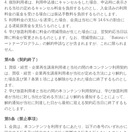
4. 個別利用者は、利用申込後にキャンセルをした場合、申込時に表示さ
れる当社の定めるキャンセル料金を負担するものとし、入金済みの利用
料金の返金を受ける場合には振込手数料を負担するものとします。

5. 利用料金の支払いを遅滞した場合、会員は当社に年 14.6％の割合に
よる遅延損害金を支払うものとします。

6. 学び放題利用者に料金の増減理由が生じた場合には、翌契約応当日以
降に料金が変更されるものとします。なお、増減理由には、「Batonzパ
ートナープログラム」の解約申請などが含まれますが、これに限られま
せん。
第4条（契約終了）
1. 買収・経営・企業再生講座利用者と当社の間の本コンテンツ利用契約
は、買収・経営・企業再生講座利用者が当社が定める方法により解約し
た場合及び第７条第１項による解除がなされた場合に終了するものとし
ます。

2. 学び放題利用者と当社の間の本コンテンツ利用契約は、学び放題利用
者が当社に対し当社が定める方法により解約を通知することによって、
解約通知が当社に到達した日から最初に迎える契約応当日に終了するも
のとします。
第5条（禁止事項）
1. 会員は、本コンテンツを利用するにあたり、以下の各号のいずれかに