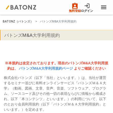
無料登録
ログイン
BATONZ（バトンズ）
バトンズM&A大学利用規約
トップページ
バトンズM&A大学利用規約
M&A案件一覧
売りたい方へ
※本規約は改定されております。現在のバトンズM&A大学利用規
約は、
バトンズM&A大学利用規約ページ
よりご確認ください
買いたい方へ
株式会社バトンズ（以下「当社」といいます。）は、当社が運営
するセミナー並びに有料オンラインサービス『バトンズＭ＆Ａ大
成約事例
学』（動画、図画、文章、音声、音楽、ソフトウェア、プログラ
ム、ソースコード及びその他一切の表現ならびに情報から構成さ
れ、以下「本コンテンツ」といいます。）の利用について、以下
M&A専門家の方へ
のとおり会員利用規約（以下「バトンズＭ＆Ａ大学利用規約」と
いいます。）を定めます。