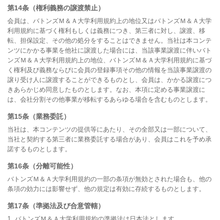
第14条（権利義務の譲渡禁止）
会員は、バトンズＭ＆Ａ大学利用規約上の地位又はバトンズＭ＆Ａ大学
利用規約に基づく権利もしくは義務につき、第三者に対し、譲渡、移
転、担保設定、その他の処分をすることはできません。当社は本コンテ
ンツにかかる事業を他社に譲渡した場合には、当該事業譲渡に伴いバト
ンズＭ＆Ａ大学利用規約上の地位、バトンズＭ＆Ａ大学利用規約に基づ
く権利及び義務ならびに会員の登録事項その他の情報を当該事業譲渡の
譲り受け人に譲渡することができるものとし、会員は、かかる譲渡につ
きあらかじめ同意したものとします。なお、本項に定める事業譲渡に
は、会社分割その他事業が移転するあらゆる場合を含むものとします。
第15条（業務委託）
当社は、本コンテンツの提供等にあたり、その全部又は一部について、
当社と契約する第三者に業務委託する場合があり、会員はこれを予め承
諾するものとします。
第16条（分離可能性）
バトンズＭ＆Ａ大学利用規約の一部の条項が無効とされた場合も、他の
条項の効力には影響せず、他の規定は有効に存続するものとします。
第17条（準拠法及び合意管轄）
1. バトンズＭ＆Ａ大学利用規約の準拠法は日本法とします。
