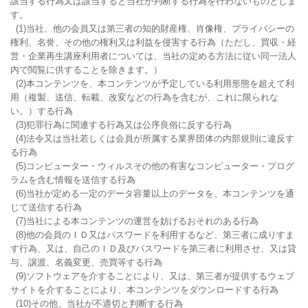
該当する行為又は該当すると当社が判断する行為を行わないものとしま
す。

  (1)当社、他の会員又は第三者の知的財産権、肖像権、プライバシーの
権利、名誉、その他の権利又は利益を侵害する行為（ただし、買収・経
営・企業再生講座利用者については、当社の定める方法に従い同一法人
内で閲覧に供することを除きます。）

  (2)本コンテンツを、本コンテンツが予定している利用形態を超えて利
用（複製、送信、転載、改変などの行為を含むが、これに限られな
い。）する行為

  (3)犯罪行為に関連する行為又は公序良俗に反する行為

  (4)法令又は当社若しくは会員が所属する業界団体の内部規則に違反す
る行為

  (5)コンピューター・ウィルスその他の有害なコンピューター・プログ
ラムを含む情報を送信する行為

  (6)当社が定める一定のデータ容量以上のデータを、本コンテンツを通
じて送信する行為

  (7)当社による本コンテンツの運営を妨げるおそれのある行為

  (8)他の会員のＩＤ又はパスワードを利用するなど、第三者に成りすま
す行為、又は、自己のＩＤ及びパスワードを第三者に利用させ、又は貸
与、譲渡、名義変更、売買等する行為

  (9)ソフトウェアを介することにより、又は、第三者が提供するウェブ
サイトを介することにより、本コンテンツをダウンロードする行為

  (10)その他、当社が不適切と判断する行為