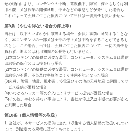
せぬ理由により、コンテンツの中断、速度低下、障害、停止もしくは利
用不能、又は授業の開催延期、中止などの事態などが発生した場合も、
これによって会員に生じた損害について当社は一切責任を負いません。
第9条（やむを得ない場合の停止等）
当社は、以下のいずれかに該当する場合、会員に事前に通知することな
く、本コンテンツの一部又は全部の停止又は中断をすることができるも
のとし、この場合、当社は、会員に生じた損害について、一切の責任を
負わず、返金又は利用期間の延長等も行いません。

(1)本コンテンツの提供に必要な装置、コンピュータ、システム又は通信
回線等の保守又は点検を行う場合

(2)本コンテンツの提供に必要な装置、コンピュータ、システム又は通信
回線等が不通、不良及び事故等により使用不能となった場合

(3)火災、落雷、地震、風水害，停電及びその他の天災地変に起因してサ
ービス提供が困難な場合

(4)いわゆるハッカー等の介入によりサービス提供が困難な場合

(5)その他、やむを得ない事由により、当社が停止又は中断の必要がある
と判断した場合
第10条（個人情報等の取扱）
1. 当社が、本サービスの提供に当たり収集する個人情報の取扱いについ
ては、別途定める規程に基づくものとします。
