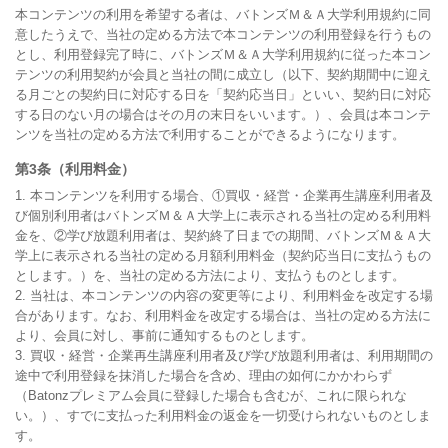
本コンテンツの利用を希望する者は、バトンズＭ＆Ａ大学利用規約に同
意したうえで、当社の定める方法で本コンテンツの利用登録を行うもの
とし、利用登録完了時に、バトンズＭ＆Ａ大学利用規約に従った本コン
テンツの利用契約が会員と当社の間に成立し（以下、契約期間中に迎え
る月ごとの契約日に対応する日を「契約応当日」といい、契約日に対応
する日のない月の場合はその月の末日をいいます。）、会員は本コンテ
ンツを当社の定める方法で利用することができるようになります。
第3条（利用料金）
1. 本コンテンツを利用する場合、①買収・経営・企業再生講座利用者及
び個別利用者はバトンズＭ＆Ａ大学上に表示される当社の定める利用料
金を、②学び放題利用者は、契約終了日までの期間、バトンズＭ＆Ａ大
学上に表示される当社の定める月額利用料金（契約応当日に支払うもの
とします。）を、当社の定める方法により、支払うものとします。

2. 当社は、本コンテンツの内容の変更等により、利用料金を改定する場
合があります。なお、利用料金を改定する場合は、当社の定める方法に
より、会員に対し、事前に通知するものとします。

3. 買収・経営・企業再生講座利用者及び学び放題利用者は、利用期間の
途中で利用登録を抹消した場合を含め、理由の如何にかかわらず
（Batonzプレミアム会員に登録した場合も含むが、これに限られな
い。）、すでに支払った利用料金の返金を一切受けられないものとしま
す。
