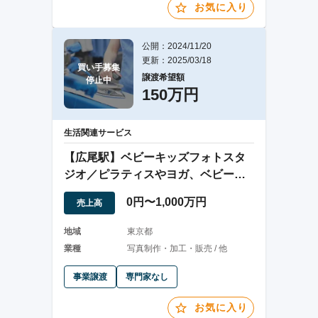
お気に入り
公開：2024/11/20
更新：2025/03/18
買い手募集

譲渡希望額
停止中
150万円
生活関連サービス
【広尾駅】ベビーキッズフォトスタ
ジオ／ピラティスやヨガ、ベビーマ
ッサージのお教室
0円〜1,000万円
売上高
地域
東京都
業種
写真制作・加工・販売 / 他
事業譲渡
専門家なし
お気に入り