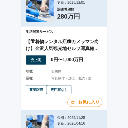
更新：2025/12/01
譲渡希望額
280万円
生活関連サービス
【👘着物レンタル店📷カメラマン向
け】金沢人気観光地セルフ写真館／
即収益化！
0円〜1,000万円
売上高
地域
石川県
業種
写真制作・加工・販売 / 他
事業譲渡
専門家なし
お気に入り
公開：2025/11/25
更新：2026/04/16