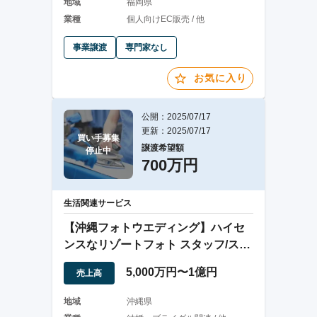
地域
福岡県
業種
個人向けEC販売 / 他
事業譲渡
専門家なし
お気に入り
公開：2025/07/17
更新：2025/07/17
買い手募集

譲渡希望額
停止中
700万円
生活関連サービス
【沖縄フォトウエディング】ハイセ
ンスなリゾートフォト スタッフ/スタ
ジオ完備
5,000万円〜1億円
売上高
地域
沖縄県