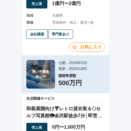
1億円〜2億円
売上高
地域
兵庫県
業種
写真制作・加工・販売 / 他
会社譲渡
専門家あり
お気に入り
公開：2025/07/23
更新：2025/12/01
買い手募集

譲渡希望額
停止中
500万円
生活関連サービス
和装展開向け👘レトロ貸衣装＆🌕セ
ルフ写真館📷金沢駅徒歩7分│即営業
可能
0円〜1,000万円
売上高