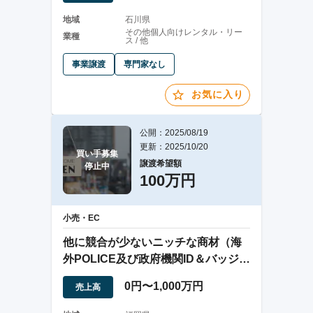
地域
石川県
その他個人向けレンタル・リー
業種
ス / 他
事業譲渡
専門家なし
お気に入り
公開：2025/08/19
更新：2025/10/20
買い手募集

譲渡希望額
停止中
100万円
小売・EC
他に競合が少ないニッチな商材（海
外POLICE及び政府機関ID＆バッジレ
プリカ）
0円〜1,000万円
売上高