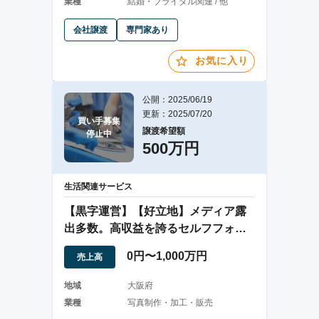
業種
結婚・ブライダル関連 / 他
会社譲渡
専門家あり
お気に入り
公開：2025/06/19
更新：2025/07/20
買い手募集

譲渡希望額
停止中
500万円
生活関連サービス
【黒字運営】【好立地】メディア露
出多数。高収益を誇るセルフフォト
事業譲渡
0円〜1,000万円
売上高
地域
大阪府
業種
写真制作・加工・販売