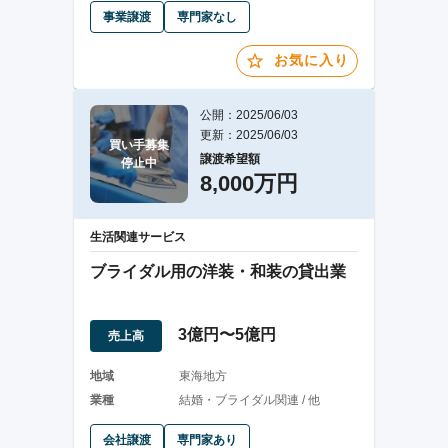
事業譲渡
専門家なし
お気に入り
公開：2025/06/03
更新：2025/06/03
買い手募集

譲渡希望額
停止中
8,000万円
生活関連サービス
ブライダル用の洋装・和装の貸出業
3億円〜5億円
売上高
地域
東海地方
業種
結婚・ブライダル関連 / 他
会社譲渡
専門家あり