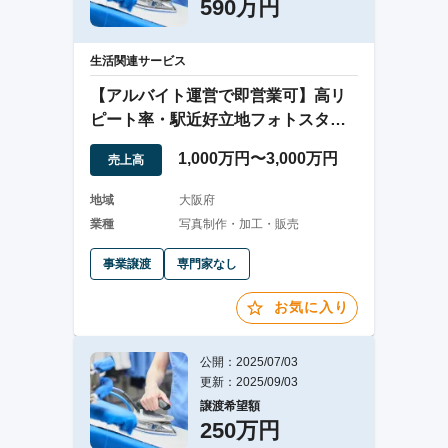
590万円
生活関連サービス
【アルバイト運営で即営業可】高リ
ピート率・駅近好立地フォトスタジ
オ/大阪
1,000万円〜3,000万円
売上高
地域
大阪府
業種
写真制作・加工・販売
事業譲渡
専門家なし
お気に入り
公開：2025/07/03
更新：2025/09/03
譲渡希望額
250万円