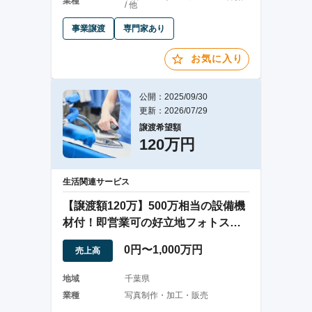
業種
/ 他
事業譲渡
専門家あり
お気に入り
公開：2025/09/30
更新：2026/07/29
譲渡希望額
120万円
生活関連サービス
【譲渡額120万】500万相当の設備機
材付！即営業可の好立地フォトスタ
ジオ/千葉
0円〜1,000万円
売上高
地域
千葉県
業種
写真制作・加工・販売