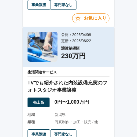
事業譲渡
専門家なし
お気に入り
公開：2026/04/09
更新：2026/06/22
譲渡希望額
230万円
生活関連サービス
TVでも紹介された内装設備充実のフ
ォトスタジオ事業譲渡
0円〜1,000万円
売上高
地域
新潟県
業種
写真制作・加工・販売 / 他
事業譲渡
専門家なし