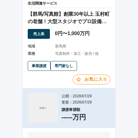
生活関連サービス
【群馬/写真館】創業30年以上 玉村町
の老舗！大型スタジオでプロ設備機
材完備！
0円〜1,000万円
売上高
地域
群馬県
業種
写真制作・加工・販売 / 他
事業譲渡
専門家なし
お気に入り
公開：2026/07/29
更新：2026/07/29
譲渡希望額
-----万円