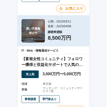
お気に入り
公開：2022/03/11
更新：2025/04/08
買い手募集

譲渡希望額
停止中
8,500万円
IT・Web・情報通信サービス
【富裕女性コミュニティ】フォロワ
ー獲得と収益化サポートで人気のレ
ッスン事業の譲渡
3,000万円〜5,000万円
売上高
地域
東京都
マッチング・コミュニティサー
業種
ビス / 他
事業譲渡
専門家あり