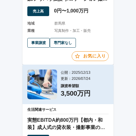
に強み】
0円〜1,000万円
売上高
地域
群馬県
業種
写真制作・加工・販売
事業譲渡
専門家なし
お気に入り
公開：2025/12/13
更新：2026/07/24
譲渡希望額
3,500万円
生活関連サービス
実態EBITDA約800万円【都内・和
装】成人式の貸衣装・撮影事業の
（店舗）譲渡