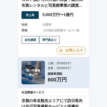
衣装レンタルと写真館事業の譲渡案
件
5,000万円〜1億円
売上高
地域
兵庫県
業種
その他生活関連サービス / 他
会社譲渡
専門家あり
お気に入り
公開：2026/02/17
更新：2026/02/17
買い手募集

譲渡希望額
停止中
600万円
生活関連サービス
京都の有名観光エリアにて訪日客向
け当日写真撮影サービスと提携先拠