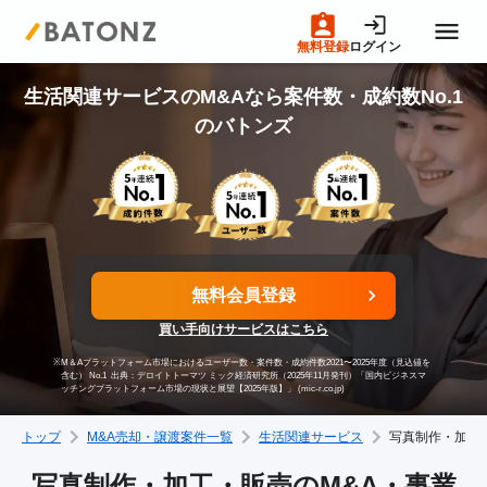
無料登録
ログイン
トップページ
生活関連サービスのM&Aなら案件数・成約数No.1
のバトンズ
M&A案件一覧
売りたい方へ
無料会員登録
買いたい方へ
買い手向けサービスはこちら
※
M＆Aプラットフォーム市場におけるユーザー数・案件数・成約件数2021〜2025年度（見込値を
成約事例
含む） No.1
出典：デロイトトーマツ ミック経済研究所（2025年11月発刊）「国内ビジネスマ
ッチングプラットフォーム市場の現状と展望【2025年版】」 (mic-r.co.jp)
トップ
M&A売却・譲渡案件一覧
生活関連サービス
写真制作・加工
M&A専門家の方へ
写真制作・加工・販売のM&A・事業