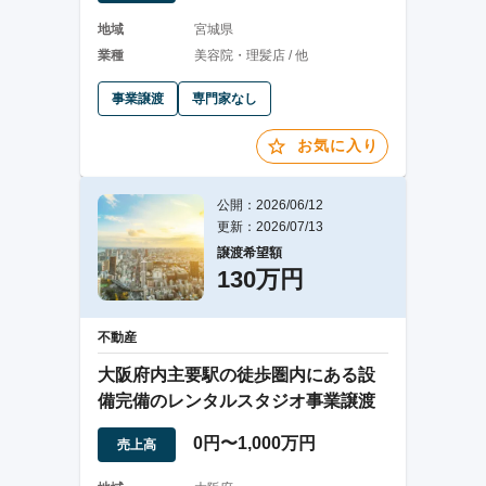
地域
宮城県
業種
美容院・理髪店 / 他
事業譲渡
専門家なし
お気に入り
公開：2026/06/12
更新：2026/07/13
譲渡希望額
130万円
不動産
大阪府内主要駅の徒歩圏内にある設
備完備のレンタルスタジオ事業譲渡
0円〜1,000万円
売上高