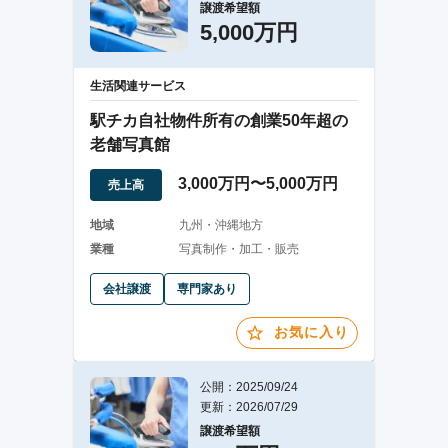
譲渡希望額
5,000万円
生活関連サービス
駅チカ自社物件所有の創業50年超の
老舗写真館
3,000万円〜5,000万円
売上高
地域
九州・沖縄地方
業種
写真制作・加工・販売
会社譲渡
専門家あり
お気に入り
公開：2025/09/24
更新：2026/07/29
譲渡希望額