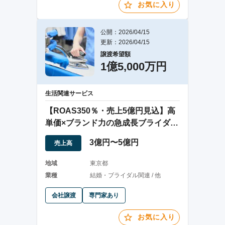
お気に入り
公開：2026/04/15
更新：2026/04/15
譲渡希望額
1億5,000万円
生活関連サービス
【ROAS350％・売上5億円見込】高
単価×ブランド力の急成長ブライダル
撮影事業
3億円〜5億円
売上高
地域
東京都
業種
結婚・ブライダル関連 / 他
会社譲渡
専門家あり
お気に入り