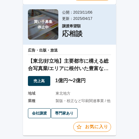
公開：2023/11/06
更新：2025/04/17
買い手募集

譲渡希望額
停止中
応相談
広告・出版・放送
【東北/好立地】主要都市に構える総
合写真業/エリアに根付いた豊富な顧
客基盤を保有
1億円〜2億円
売上高
地域
東北地方
業種
製版・校正など印刷関連事業 / 他
会社譲渡
専門家あり
お気に入り