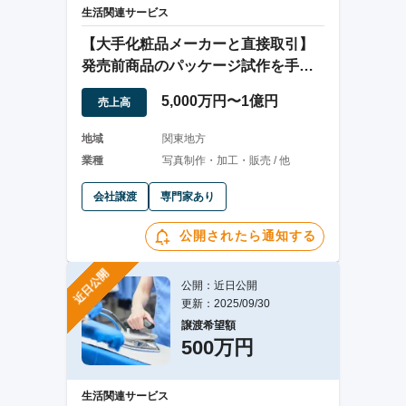
生活関連サービス
【大手化粧品メーカーと直接取引】
発売前商品のパッケージ試作を手が
ける老舗制作会社
5,000万円〜1億円
売上高
地域
関東地方
業種
写真制作・加工・販売 / 他
会社譲渡
専門家あり
公開されたら通知する
近日公開
公開：近日公開
更新：2025/09/30
譲渡希望額
500万円
生活関連サービス