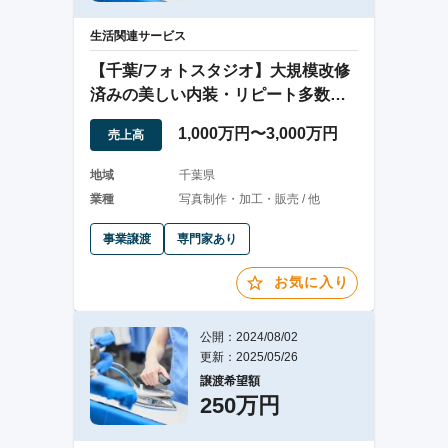
生活関連サービス
【千葉/フォトスタジオ】大規模改修
済みの美しい内装・リピート多数の
人気スタジオ◎
1,000万円〜3,000万円
売上高
地域
千葉県
業種
写真制作・加工・販売 / 他
事業譲渡
専門家あり
お気に入り
公開：2024/08/02
更新：2025/05/26
譲渡希望額
250万円