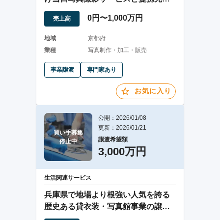
点の譲渡
0円〜1,000万円
売上高
地域
京都府
業種
写真制作・加工・販売
事業譲渡
専門家あり
お気に入り
公開：2026/01/08
更新：2026/01/21
買い手募集

譲渡希望額
停止中
3,000万円
生活関連サービス
兵庫県で地場より根強い人気を誇る
歴史ある貸衣装・写真館事業の譲渡
案件