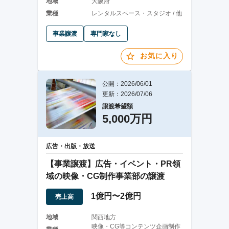
地域
大阪府
業種
レンタルスペース・スタジオ / 他
事業譲渡
専門家なし
お気に入り
公開：2026/06/01
更新：2026/07/06
譲渡希望額
5,000万円
広告・出版・放送
【事業譲渡】広告・イベント・PR領
域の映像・CG制作事業部の譲渡
1億円〜2億円
売上高
地域
関西地方
映像・CG等コンテンツ企画制作