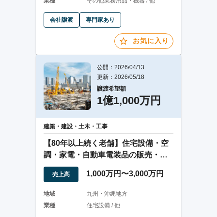
業種
その他業務用品・機器 / 他
会社譲渡
専門家あり
お気に入り
公開：2026/04/13
更新：2026/05/18
譲渡希望額
1億1,000万円
建築・建設・土木・工事
【80年以上続く老舗】住宅設備・空
調・家電・自動車電装品の販売・修
理
1,000万円〜3,000万円
売上高
地域
九州・沖縄地方
業種
住宅設備 / 他