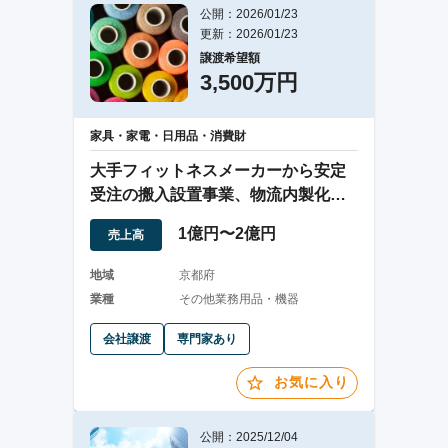
公開：2026/01/23
更新：2026/01/23
譲渡希望額
3,500万円
家具・家電・日用品・消費財
大手フィットネスメーカーから安定
受注の搬入設置事業、物流内製化に
より収益改善可能
1億円〜2億円
売上高
地域
京都府
業種
その他業務用品・機器
会社譲渡
専門家あり
お気に入り
公開：2025/12/04