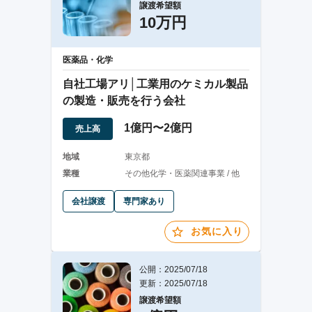
譲渡希望額
10万円
医薬品・化学
自社工場アリ│工業用のケミカル製品
の製造・販売を行う会社
1億円〜2億円
売上高
地域
東京都
業種
その他化学・医薬関連事業 / 他
会社譲渡
専門家あり
お気に入り
公開：2025/07/18
更新：2025/07/18
譲渡希望額