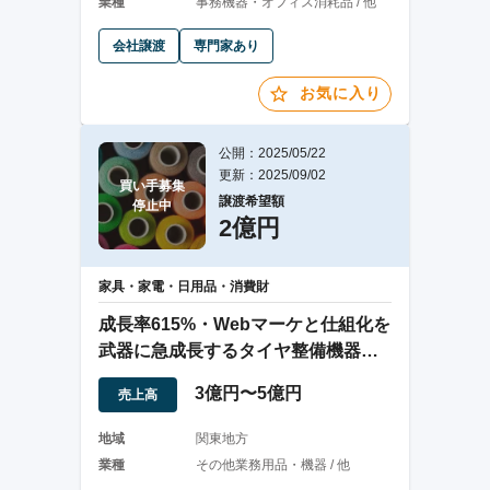
業種
事務機器・オフィス消耗品 / 他
会社譲渡
専門家あり
お気に入り
公開：2025/05/22
更新：2025/09/02
買い手募集

譲渡希望額
停止中
2億円
家具・家電・日用品・消費財
成長率615%・Webマーケと仕組化を
武器に急成長するタイヤ整備機器輸
入販売業者
3億円〜5億円
売上高
地域
関東地方
業種
その他業務用品・機器 / 他