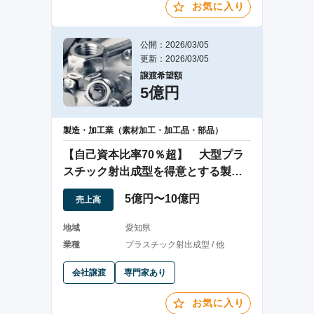
お気に入り
公開：2026/03/05
更新：2026/03/05
譲渡希望額
5億円
製造・加工業（素材加工・加工品・部品）
【自己資本比率70％超】 大型プラ
スチック射出成型を得意とする製造
業譲渡案件
5億円〜10億円
売上高
地域
愛知県
業種
プラスチック射出成型 / 他
会社譲渡
専門家あり
お気に入り