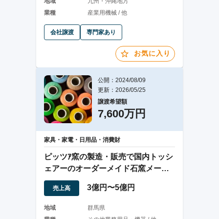
地域
九州・沖縄地方
業種
産業用機械 / 他
会社譲渡
専門家あり
お気に入り
公開：2024/08/09
更新：2026/05/25
譲渡希望額
7,600万円
家具・家電・日用品・消費財
ピッツｱ窯の製造・販売で国内トッシ
ェアーのオーダーメイド石窯メーカ
ー
3億円〜5億円
売上高
地域
群馬県