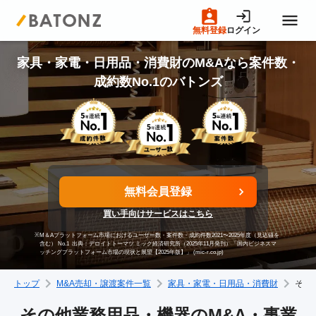
無料登録
ログイン
トップページ
家具・家電・日用品・消費財のM&Aなら案件数・
成約数No.1のバトンズ
M&A案件一覧
売りたい方へ
無料会員登録
買いたい方へ
買い手向けサービスはこちら
※
M＆Aプラットフォーム市場におけるユーザー数・案件数・成約件数2021〜2025年度（見込値を
成約事例
含む） No.1
出典：デロイトトーマツ ミック経済研究所（2025年11月発刊）「国内ビジネスマ
ッチングプラットフォーム市場の現状と展望【2025年版】」 (mic-r.co.jp)
トップ
M&A売却・譲渡案件一覧
家具・家電・日用品・消費財
その
M&A専門家の方へ
その他業務用品・機器のM&A・事業