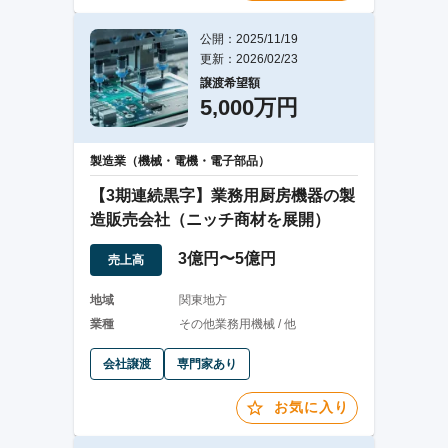
公開：2025/11/19
更新：2026/02/23
譲渡希望額
5,000万円
製造業（機械・電機・電子部品）
【3期連続黒字】業務用厨房機器の製
造販売会社（ニッチ商材を展開）
3億円〜5億円
売上高
地域
関東地方
業種
その他業務用機械 / 他
会社譲渡
専門家あり
お気に入り