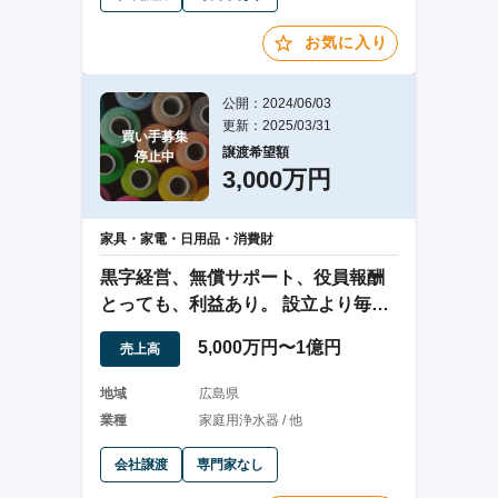
お気に入り
公開：2024/06/03
更新：2025/03/31
買い手募集

譲渡希望額
停止中
3,000万円
家具・家電・日用品・消費財
黒字経営、無償サポート、役員報酬
とっても、利益あり。 設立より毎年
利益あり。
5,000万円〜1億円
売上高
地域
広島県
業種
家庭用浄水器 / 他
会社譲渡
専門家なし