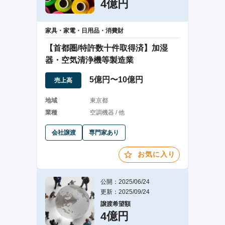
4億円
家具・家電・日用品・消費財
【首都圏/特許数十件取得済】加湿
器・空気清浄機等製造業
5億円〜10億円
売上高
地域
東京都
業種
空調機器 / 他
会社譲渡
専門家あり
お気に入り
公開：2025/06/24
更新：2025/09/24
譲渡希望額
4億円