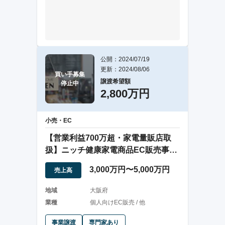
公開：2024/07/19
更新：2024/08/06
買い手募集

譲渡希望額
停止中
2,800万円
小売・EC
【営業利益700万超・家電量販店取
扱】ニッチ健康家電商品EC販売事業
の事業譲渡
3,000万円〜5,000万円
売上高
地域
大阪府
業種
個人向けEC販売 / 他
事業譲渡
専門家あり