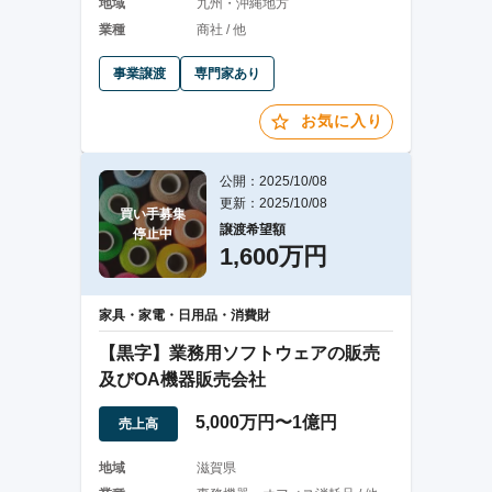
地域
九州・沖縄地方
業種
商社 / 他
事業譲渡
専門家あり
お気に入り
公開：2025/10/08
更新：2025/10/08
買い手募集

譲渡希望額
停止中
1,600万円
家具・家電・日用品・消費財
【黒字】業務用ソフトウェアの販売
及びOA機器販売会社
5,000万円〜1億円
売上高
地域
滋賀県