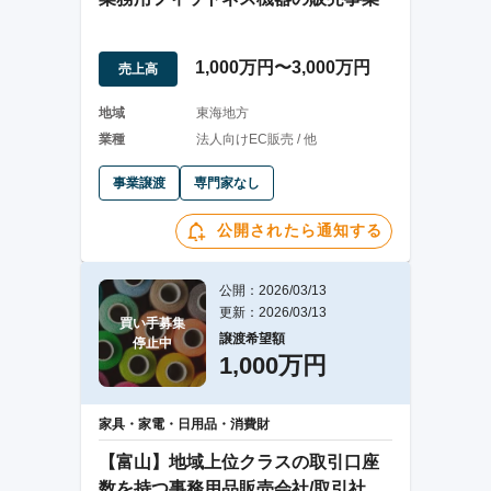
1,000万円〜3,000万円
売上高
地域
東海地方
業種
法人向けEC販売 / 他
事業譲渡
専門家なし
公開されたら通知する
公開：2026/03/13
更新：2026/03/13
買い手募集

譲渡希望額
停止中
1,000万円
家具・家電・日用品・消費財
【富山】地域上位クラスの取引口座
数を持つ事務用品販売会社/取引社数