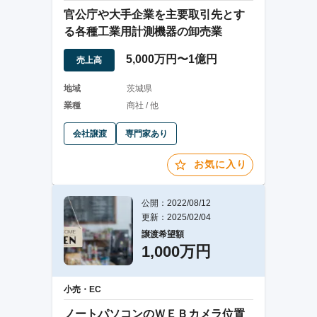
官公庁や大手企業を主要取引先とす
る各種工業用計測機器の卸売業
5,000万円〜1億円
売上高
地域
茨城県
業種
商社 / 他
会社譲渡
専門家あり
お気に入り
公開：2022/08/12
更新：2025/02/04
譲渡希望額
1,000万円
小売・EC
ノートパソコンのＷＥＢカメラ位置