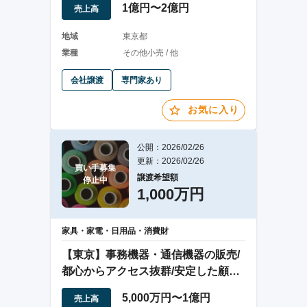
1億円〜2億円
売上高
地域
東京都
業種
その他小売 / 他
会社譲渡
専門家あり
お気に入り
公開：2026/02/26
更新：2026/02/26
買い手募集

譲渡希望額
停止中
1,000万円
家具・家電・日用品・消費財
【東京】事務機器・通信機器の販売/
都心からアクセス抜群/安定した顧客
基盤
5,000万円〜1億円
売上高