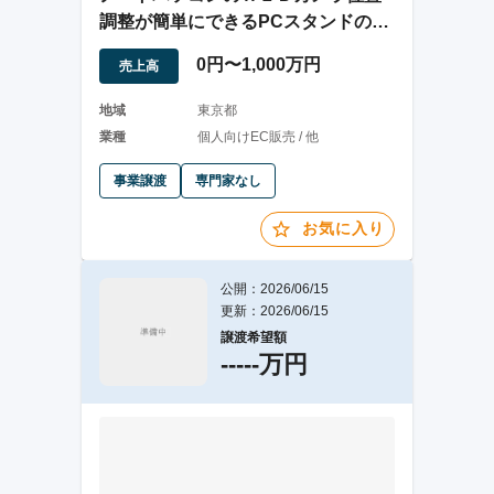
調整が簡単にできるPCスタンドの販
売
0円〜1,000万円
売上高
地域
東京都
業種
個人向けEC販売 / 他
事業譲渡
専門家なし
お気に入り
公開：2026/06/15
更新：2026/06/15
譲渡希望額
-----万円