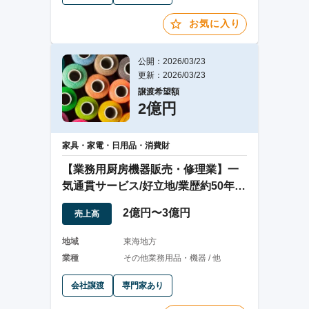
お気に入り
公開：2026/03/23
更新：2026/03/23
譲渡希望額
2億円
家具・家電・日用品・消費財
【業務用厨房機器販売・修理業】一
気通貫サービス/好立地/業歴約50年の
安定基盤
2億円〜3億円
売上高
地域
東海地方
業種
その他業務用品・機器 / 他
会社譲渡
専門家あり