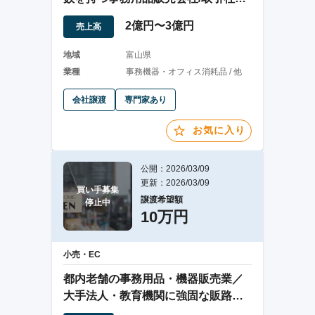
千数百社
2億円〜3億円
売上高
地域
富山県
業種
事務機器・オフィス消耗品 / 他
会社譲渡
専門家あり
お気に入り
公開：2026/03/09
更新：2026/03/09
買い手募集

譲渡希望額
停止中
10万円
小売・EC
都内老舗の事務用品・機器販売業／
大手法人・教育機関に強固な販路／
保有資産あり