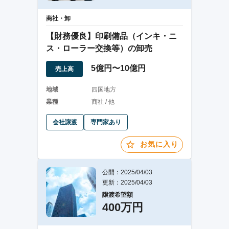
商社・卸
【財務優良】印刷備品（インキ・ニ
ス・ローラー交換等）の卸売
5億円〜10億円
売上高
地域
四国地方
業種
商社 / 他
会社譲渡
専門家あり
お気に入り
公開：2025/04/03
更新：2025/04/03
譲渡希望額
400万円