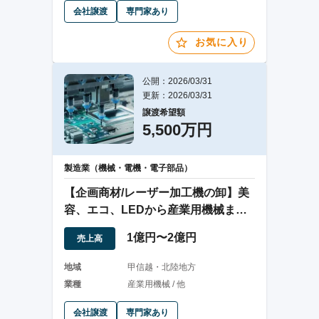
会社譲渡
専門家あり
お気に入り
公開：2026/03/31
更新：2026/03/31
譲渡希望額
5,500万円
製造業（機械・電機・電子部品）
【企画商材/レーザー加⼯機の卸】美
容、エコ、LEDから産業用機械まで
幅広な商品
1億円〜2億円
売上高
地域
甲信越・北陸地方
業種
産業用機械 / 他
会社譲渡
専門家あり