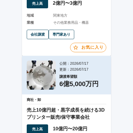
2億円〜3億円
売上高
地域
関東地方
業種
その他業務用品・機器
会社譲渡
専門家あり
お気に入り
公開：2026/07/17
更新：2026/07/17
譲渡希望額
6億5,000万円
商社・卸
売上10億円超・黒字成長を続ける3D
プリンター販売/保守事業会社
10億円〜20億円
売上高