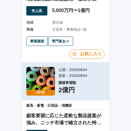
5,000万円〜1億円
売上高
地域
東京都
業種
文房具・事務用品 / 他
事業譲渡
専門家あり
お気に入り
公開：2026/08/04
更新：2026/08/04
譲渡希望額
2億円
NEW
家具・家電・日用品・消費財
顧客要望に応じた柔軟な製品提案が
強み、ニッチ市場で確立された特殊
保冷庫製造業