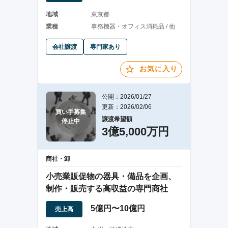
地域
東京都
業種
事務機器・オフィス消耗品 / 他
会社譲渡
専門家あり
お気に入り
公開：2026/01/27
更新：2026/02/06
買い手募集

譲渡希望額
停止中
3億5,000万円
商社・卸
小売業販促物の器具・備品を企画、
制作・販売する高収益の専門商社
5億円〜10億円
売上高