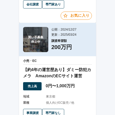
会社譲渡
専門家あり
お気に入り
公開：2024/12/27
更新：2025/03/24
買い手募集

譲渡希望額
停止中
200万円
小売・EC
【約4年の運営歴あり】ダミー防犯カ
メラ AmazonのECサイト運営
0円〜1,000万円
売上高
地域
東京都
業種
個人向けEC販売 / 他
事業譲渡
専門家なし