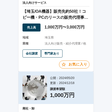
法人向けサービス
【埼玉/OA機器】販売先約50社！コ
ピー機・PCのリースの販売代理事業
の運営
1,000万円〜3,000万円
売上高
地域
埼玉県
業種
法人向け販売・紹介代理業 / 他
会社譲渡
専門家あり
お気に入り
公開：2024/05/20
更新：2024/12/18
譲渡希望額
1,000万円
商社・卸