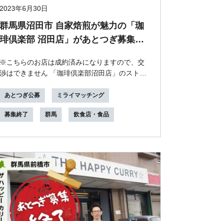
2023年6月30日
群馬県沼田市 自家焙煎が魅力の「珈
琲倶楽部 沼田店」があとつぎ募集
中！
※こちらのお店は成約済みになりますので、交
渉はできません 「珈琲倶楽部沼田店」のストー
リー 2020年に「珈琲倶楽部 沼田店」をオープ
ンさせ...
あとつぎ公募
ミライマッチング
募集終了
群馬
飲食店・食品