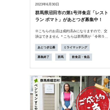
2023年6月30日
群馬県沼田市の第1号洋食店「レスト
ラン ポマト」があとつぎ募集中！
※こちらのお店は成約済みになりますので、交
渉はできません ＊こちらは群馬県が「令和５年
度 ミライマッチング×継業イノベーター促進事
業」として...
あとつぎ公募
ミライマッチング
募集終了
群馬
飲食店・食品