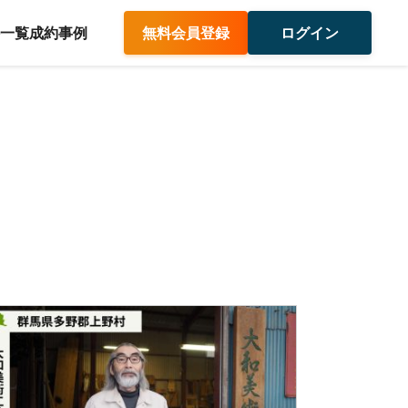
件一覧
成約事例
無料会員登録
ログイン