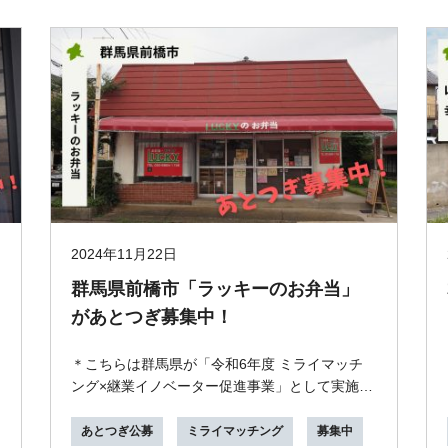
2024年11月22日
群馬県前橋市「ラッキーのお弁当」
があとつぎ募集中！
＊こちらは群馬県が「令和6年度 ミライマッチ
ング×継業イノベーター促進事業」として実施し
ています。 ＊記事の内容は2024年11月25日公
開時点のも...
あとつぎ公募
ミライマッチング
募集中