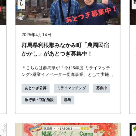
2025年4月14日
群馬県利根郡みなかみ町「農園民宿
かかし」があとつぎ募集中！
＊こちらは群馬県が「令和6年度 ミライマッチ
ング×継業イノベーター促進事業」として実施し
ています。 ＊記事の内容は2025年4月14日公開
時点のも...
あとつぎ公募
ミライマッチング
募集中
旅行業・宿泊施設
群馬