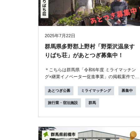
2025年7月22日
群馬県多野郡上野村「野栗沢温泉す
りばち荘」があとつぎ募集中！
＊こちらは群馬県「令和6年度 ミライマッチン
グ×継業イノベーター促進事業」の掲載案件で
す。 ＊記事の内容は2025年7月23日公開時点の
ものです。...
あとつぎ公募
ミライマッチング
募集中
旅行業・宿泊施設
群馬