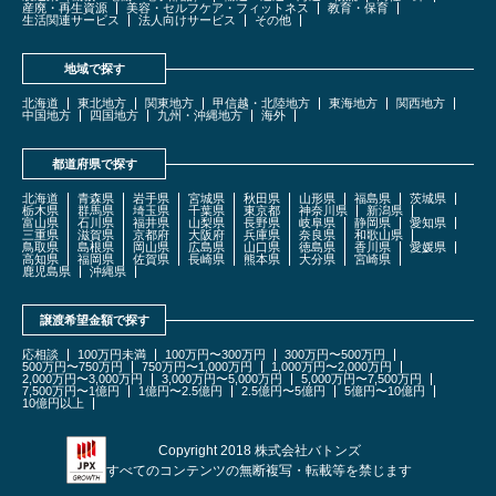
産廃・再生資源
美容・セルフケア・フィットネス
教育・保育
生活関連サービス
法人向けサービス
その他
地域で探す
北海道
東北地方
関東地方
甲信越・北陸地方
東海地方
関西地方
中国地方
四国地方
九州・沖縄地方
海外
都道府県で探す
北海道
青森県
岩手県
宮城県
秋田県
山形県
福島県
茨城県
栃木県
群馬県
埼玉県
千葉県
東京都
神奈川県
新潟県
富山県
石川県
福井県
山梨県
長野県
岐阜県
静岡県
愛知県
三重県
滋賀県
京都府
大阪府
兵庫県
奈良県
和歌山県
鳥取県
島根県
岡山県
広島県
山口県
徳島県
香川県
愛媛県
高知県
福岡県
佐賀県
長崎県
熊本県
大分県
宮崎県
鹿児島県
沖縄県
譲渡希望金額で探す
応相談
100万円未満
100万円〜300万円
300万円〜500万円
500万円〜750万円
750万円〜1,000万円
1,000万円〜2,000万円
2,000万円〜3,000万円
3,000万円〜5,000万円
5,000万円〜7,500万円
7,500万円〜1億円
1億円〜2.5億円
2.5億円〜5億円
5億円〜10億円
10億円以上
Copyright 2018 株式会社バトンズ
すべてのコンテンツの無断複写・転載等を禁じます