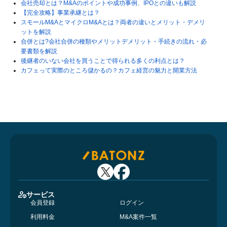
会社売却とは？M&Aのポイントや成功事例、IPOとの違いも解説
【完全攻略】事業承継とは？
スモールM&AとマイクロM&Aとは？両者の違いとメリット・デメリ
ットを解説
合併とは?会社合併の種類やメリットデメリット・手続きの流れ・必
要書類を解説
後継者のいない会社を買うことで得られる多くの利点とは？
カフェって実際のところ儲かるの？カフェ経営の魅力と開業方法
サービス
会員登録
ログイン
利用料金
M&A案件一覧