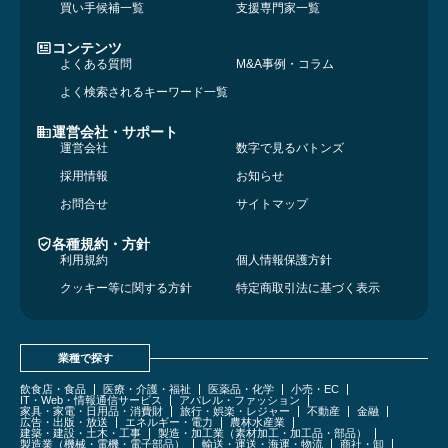
買い手候補一覧
支援専門家一覧
コンテンツ
よくある質問
M&A事例・コラム
よく検索されるキーワード一覧
運営会社・サポート
運営会社
数字で見るバトンズ
採用情報
お知らせ
お問合せ
サイトマップ
各種規約・方針
利用規約
個人情報保護方針
クッキー等に関する方針
特定商取引法に基づく表示
業種で探す
飲食店・食品
医療・介護・福祉
医薬品・化学
小売・EC
IT・Web・情報通信サービス
アパレル・ファッション
家具・家電・日用品・消費財
旅行・娯楽・レジャー
不動産
金融
広告・出版・放送
エネルギー・電力
農林水産業
建築・建設・土木・工事
製造・加工業（素材加工・加工品・部品）
製造業（機械・電機・電子部品）
輸送・運送・海運・物流
商社・卸