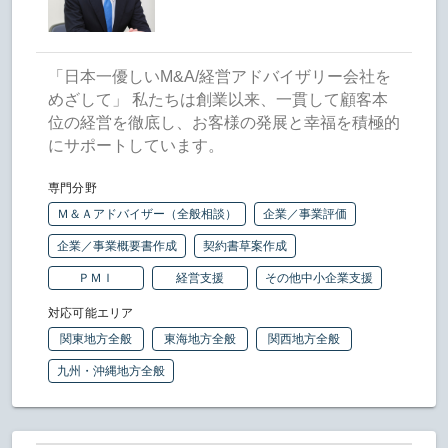
「日本一優しいM&A/経営アドバイザリー会社を
めざして」 私たちは創業以来、一貫して顧客本
位の経営を徹底し、お客様の発展と幸福を積極的
にサポートしています。
専門分野
Ｍ＆Ａアドバイザー（全般相談）
企業／事業評価
企業／事業概要書作成
契約書草案作成
ＰＭＩ
経営支援
その他中小企業支援
対応可能エリア
関東地方全般
東海地方全般
関西地方全般
九州・沖縄地方全般