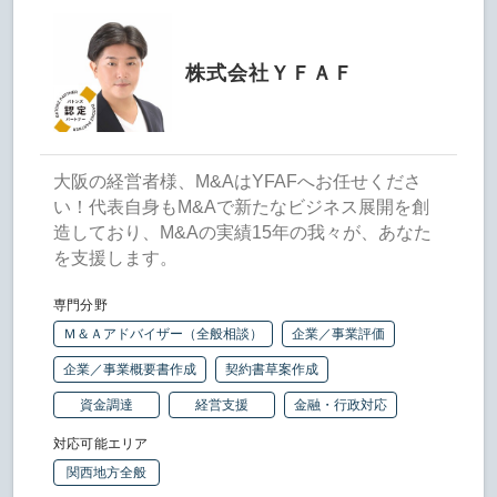
株式会社ＹＦＡＦ
大阪の経営者様、M&AはYFAFへお任せくださ
い！代表自身もM&Aで新たなビジネス展開を創
造しており、M&Aの実績15年の我々が、あなた
を支援します。
専門分野
Ｍ＆Ａアドバイザー（全般相談）
企業／事業評価
企業／事業概要書作成
契約書草案作成
資金調達
経営支援
金融・行政対応
対応可能エリア
関西地方全般