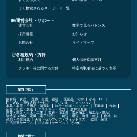
よく検索されるキーワード一覧
運営会社・サポート
運営会社
数字で見るバトンズ
採用情報
お知らせ
お問合せ
サイトマップ
各種規約・方針
利用規約
個人情報保護方針
クッキー等に関する方針
特定商取引法に基づく表示
業種で探す
飲食店・食品
医療・介護・福祉
医薬品・化学
小売・EC
IT・Web・情報通信サービス
アパレル・ファッション
家具・家電・日用品・消費財
旅行・娯楽・レジャー
不動産
金融
広告・出版・放送
エネルギー・電力
農林水産業
建築・建設・土木・工事
製造・加工業（素材加工・加工品・部品）
製造業（機械・電機・電子部品）
輸送・運送・海運・物流
商社・卸
産廃・再生資源
美容・セルフケア・フィットネス
教育・保育
生活関連サービス
法人向けサービス
その他
地域で探す