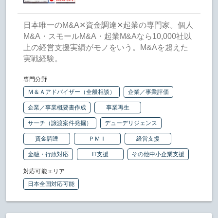
日本唯一のM&A✕資金調達✕起業の専門家。個人
M&A・スモールM&A・起業M&Aなら10,000社以
上の経営支援実績がモノをいう。M&Aを超えた
実戦経験。
専門分野
Ｍ＆Ａアドバイザー（全般相談）
企業／事業評価
企業／事業概要書作成
事業再生
サーチ（譲渡案件発掘）
デューデリジェンス
資金調達
ＰＭＩ
経営支援
金融・行政対応
IT支援
その他中小企業支援
対応可能エリア
日本全国対応可能