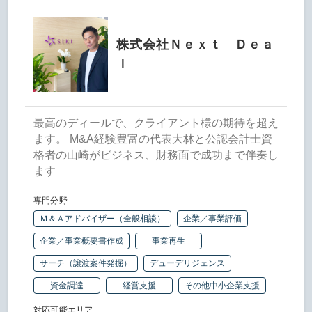
株式会社Ｎｅｘｔ Ｄｅａ
ｌ
最高のディールで、クライアント様の期待を超え
ます。 M&A経験豊富の代表大林と公認会計士資
格者の山崎がビジネス、財務面で成功まで伴奏し
ます
専門分野
Ｍ＆Ａアドバイザー（全般相談）
企業／事業評価
企業／事業概要書作成
事業再生
サーチ（譲渡案件発掘）
デューデリジェンス
資金調達
経営支援
その他中小企業支援
対応可能エリア