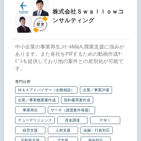
株式会社Ｓｗａｌｌｏｗコ
ンサルティング
中小企業の事業再生,ｽﾓｰﾙM&A,廃業支援に強みが
あります。また各社をPRするための動画作成ｻｰ
ﾋﾞｽも提供しており他の案件との差別化が可能で
す。
専門分野
Ｍ＆Ａアドバイザー（全般相談）
企業／事業評価
企業／事業概要書作成
契約書草案作成
事業再生
サーチ（譲渡案件発掘）
デューデリジェンス
資金調達
ＰＭＩ
経営支援
人材支援
金融・行政対応
不動産支援
IT支援
海外対応