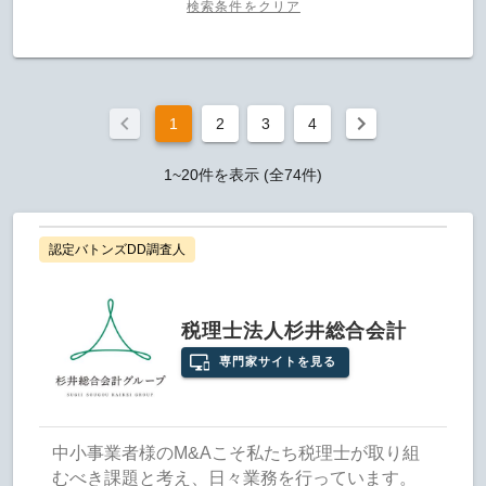
検索条件をクリア
1
2
3
4
1~20件を表示 (全74件)
認定バトンズDD調査人
税理士法人杉井総合会計
専門家サイトを見る
中小事業者様のM&Aこそ私たち税理士が取り組
むべき課題と考え、日々業務を行っています。