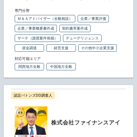
専門分野
Ｍ＆Ａアドバイザー（全般相談）
企業／事業評価
企業／事業概要書作成
契約書草案作成
サーチ（譲渡案件発掘）
デューデリジェンス
資金調達
経営支援
その他中小企業支援
対応可能エリア
関西地方全般
中国地方全般
認定バトンズDD調査人
株式会社ファイナンスアイ