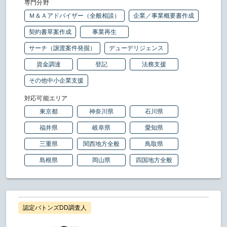
専門分野
Ｍ＆Ａアドバイザー（全般相談）
企業／事業概要書作成
契約書草案作成
事業再生
サーチ（譲渡案件発掘）
デューデリジェンス
資金調達
登記
法務支援
その他中小企業支援
対応可能エリア
東京都
神奈川県
石川県
福井県
岐阜県
愛知県
三重県
関西地方全般
鳥取県
島根県
岡山県
四国地方全般
認定バトンズDD調査人