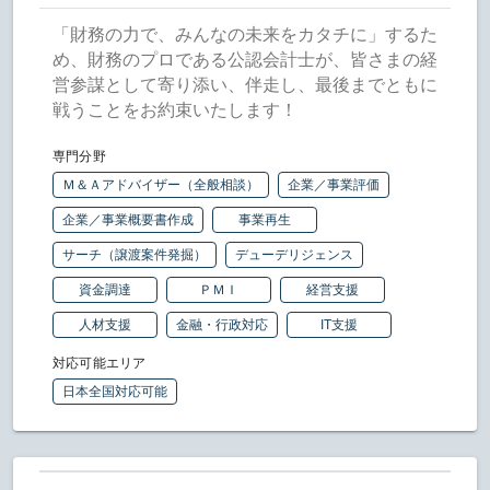
「財務の力で、みんなの未来をカタチに」するた
め、財務のプロである公認会計士が、皆さまの経
営参謀として寄り添い、伴走し、最後までともに
戦うことをお約束いたします！
専門分野
Ｍ＆Ａアドバイザー（全般相談）
企業／事業評価
企業／事業概要書作成
事業再生
サーチ（譲渡案件発掘）
デューデリジェンス
資金調達
ＰＭＩ
経営支援
人材支援
金融・行政対応
IT支援
対応可能エリア
日本全国対応可能