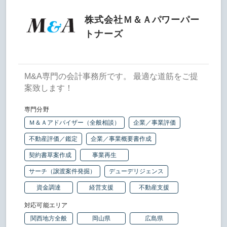
株式会社Ｍ＆Ａパワーパー
トナーズ
M&A専門の会計事務所です。 最適な道筋をご提
案致します！
専門分野
Ｍ＆Ａアドバイザー（全般相談）
企業／事業評価
不動産評価／鑑定
企業／事業概要書作成
契約書草案作成
事業再生
サーチ（譲渡案件発掘）
デューデリジェンス
資金調達
経営支援
不動産支援
対応可能エリア
関西地方全般
岡山県
広島県