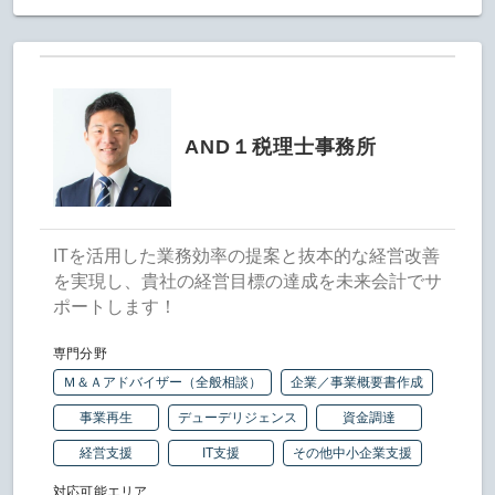
AND１税理士事務所
ITを活用した業務効率の提案と抜本的な経営改善
を実現し、貴社の経営目標の達成を未来会計でサ
ポートします！
専門分野
Ｍ＆Ａアドバイザー（全般相談）
企業／事業概要書作成
事業再生
デューデリジェンス
資金調達
経営支援
IT支援
その他中小企業支援
対応可能エリア