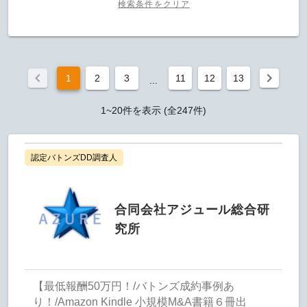
検索条件をクリア
1
2
3
11
12
13
...
1~20件を表示 (全247件)
認定バトンズDD調査人
合同会社アジュール総合研
究所
【最低報酬50万円！/バトンズ成約事例あ
り！/Amazon Kindle 小規模M&A書籍６冊出