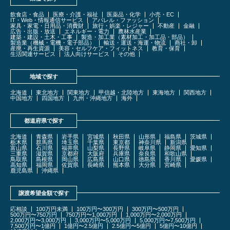
飲食店・食品
医療・介護・福祉
医薬品・化学
小売・EC
IT・Web・情報通信サービス
アパレル・ファッション
家具・家電・日用品・消費財
旅行・娯楽・レジャー
不動産
金融
広告・出版・放送
エネルギー・電力
農林水産業
建築・建設・土木・工事
製造・加工業（素材加工・加工品・部品）
製造業（機械・電機・電子部品）
輸送・運送・海運・物流
商社・卸
産廃・再生資源
美容・セルフケア・フィットネス
教育・保育
生活関連サービス
法人向けサービス
その他
地域で探す
北海道
東北地方
関東地方
甲信越・北陸地方
東海地方
関西地方
中国地方
四国地方
九州・沖縄地方
海外
都道府県で探す
北海道
青森県
岩手県
宮城県
秋田県
山形県
福島県
茨城県
栃木県
群馬県
埼玉県
千葉県
東京都
神奈川県
新潟県
富山県
石川県
福井県
山梨県
長野県
岐阜県
静岡県
愛知県
三重県
滋賀県
京都府
大阪府
兵庫県
奈良県
和歌山県
鳥取県
島根県
岡山県
広島県
山口県
徳島県
香川県
愛媛県
高知県
福岡県
佐賀県
長崎県
熊本県
大分県
宮崎県
鹿児島県
沖縄県
譲渡希望金額で探す
応相談
100万円未満
100万円〜300万円
300万円〜500万円
500万円〜750万円
750万円〜1,000万円
1,000万円〜2,000万円
2,000万円〜3,000万円
3,000万円〜5,000万円
5,000万円〜7,500万円
7,500万円〜1億円
1億円〜2.5億円
2.5億円〜5億円
5億円〜10億円