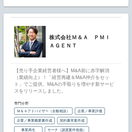
株式会社Ｍ＆Ａ ＰＭＩ
ＡＧＥＮＴ
【売り手企業経営者様へ】M&A前に赤字解消
（業績向上）！「経営再建＆M&A仲介をセッ
ト」でご提供。M&Aの手取りを増やす新サービ
スをリリースしました。
専門分野
Ｍ＆Ａアドバイザー（全般相談）
企業／事業評価
企業／事業概要書作成
契約書草案作成
事業再生
サーチ（譲渡案件発掘）