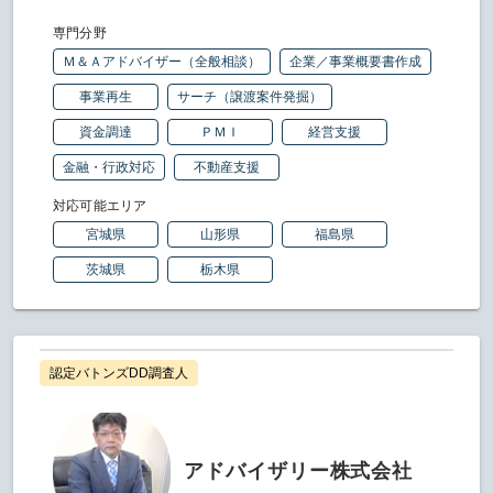
専門分野
Ｍ＆Ａアドバイザー（全般相談）
企業／事業概要書作成
事業再生
サーチ（譲渡案件発掘）
資金調達
ＰＭＩ
経営支援
金融・行政対応
不動産支援
対応可能エリア
宮城県
山形県
福島県
茨城県
栃木県
認定バトンズDD調査人
アドバイザリー株式会社