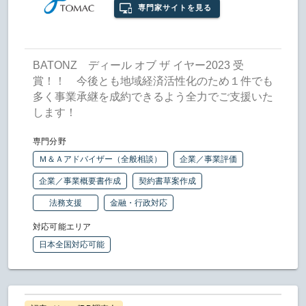
専門家サイトを見る
BATONZ ディール オブ ザ イヤー2023 受
賞！！ 今後とも地域経済活性化のため１件でも
多く事業承継を成約できるよう全力でご支援いた
します！
専門分野
Ｍ＆Ａアドバイザー（全般相談）
企業／事業評価
企業／事業概要書作成
契約書草案作成
法務支援
金融・行政対応
対応可能エリア
日本全国対応可能