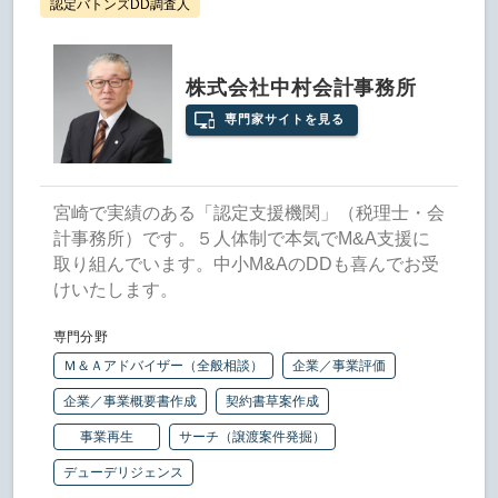
認定バトンズDD調査人
株式会社中村会計事務所
専門家サイトを見る
宮崎で実績のある「認定支援機関」（税理士・会
計事務所）です。５人体制で本気でM&A支援に
取り組んでいます。中小M&AのDDも喜んでお受
けいたします。
専門分野
Ｍ＆Ａアドバイザー（全般相談）
企業／事業評価
企業／事業概要書作成
契約書草案作成
事業再生
サーチ（譲渡案件発掘）
デューデリジェンス