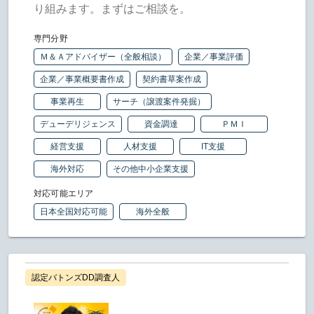
り組みます。まずはご相談を。
専門分野
Ｍ＆Ａアドバイザー（全般相談）
企業／事業評価
企業／事業概要書作成
契約書草案作成
事業再生
サーチ（譲渡案件発掘）
デューデリジェンス
資金調達
ＰＭＩ
経営支援
人材支援
IT支援
海外対応
その他中小企業支援
対応可能エリア
日本全国対応可能
海外全般
認定バトンズDD調査人