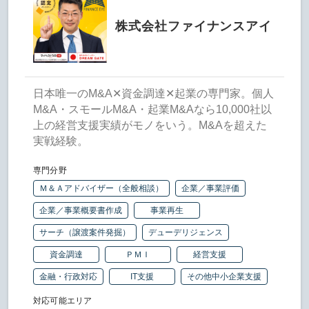
株式会社ファイナンスアイ
日本唯一のM&A✕資金調達✕起業の専門家。個人
M&A・スモールM&A・起業M&Aなら10,000社以
上の経営支援実績がモノをいう。M&Aを超えた
実戦経験。
専門分野
Ｍ＆Ａアドバイザー（全般相談）
企業／事業評価
企業／事業概要書作成
事業再生
サーチ（譲渡案件発掘）
デューデリジェンス
資金調達
ＰＭＩ
経営支援
金融・行政対応
IT支援
その他中小企業支援
対応可能エリア