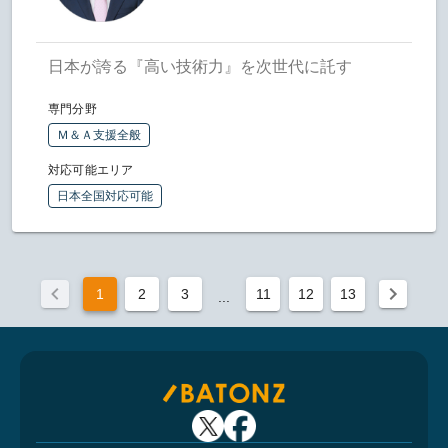
日本が誇る『高い技術力』を次世代に託す
専門分野
Ｍ＆Ａ支援全般
対応可能エリア
日本全国対応可能
1
2
3
11
12
13
...