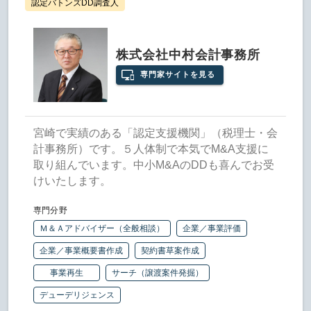
認定バトンズDD調査人
株式会社中村会計事務所
専門家サイトを見る
宮崎で実績のある「認定支援機関」（税理士・会
計事務所）です。５人体制で本気でM&A支援に
取り組んでいます。中小M&AのDDも喜んでお受
けいたします。
専門分野
Ｍ＆Ａアドバイザー（全般相談）
企業／事業評価
企業／事業概要書作成
契約書草案作成
事業再生
サーチ（譲渡案件発掘）
デューデリジェンス