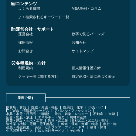
コンテンツ
よくある質問
M&A事例・コラム
よく検索されるキーワード一覧
運営会社・サポート
運営会社
数字で見るバトンズ
採用情報
お知らせ
お問合せ
サイトマップ
各種規約・方針
利用規約
個人情報保護方針
クッキー等に関する方針
特定商取引法に基づく表示
業種で探す
飲食店・食品
医療・介護・福祉
医薬品・化学
小売・EC
IT・Web・情報通信サービス
アパレル・ファッション
家具・家電・日用品・消費財
旅行・娯楽・レジャー
不動産
金融
広告・出版・放送
エネルギー・電力
農林水産業
建築・建設・土木・工事
製造・加工業（素材加工・加工品・部品）
製造業（機械・電機・電子部品）
輸送・運送・海運・物流
商社・卸
産廃・再生資源
美容・セルフケア・フィットネス
教育・保育
生活関連サービス
法人向けサービス
その他