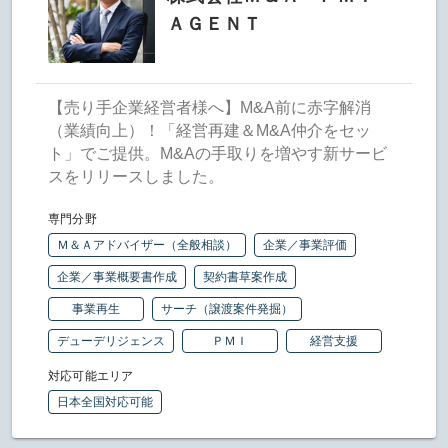
ＡＧＥＮＴ
【売り手企業経営者様へ】M&A前に赤字解消
（業績向上）！「経営再建＆M&A仲介をセッ
ト」でご提供。M&Aの手取りを増やす新サービ
スをリリースしました。
専門分野
Ｍ＆Ａアドバイザー（全般相談）
企業／事業評価
企業／事業概要書作成
契約書草案作成
事業再生
サーチ（譲渡案件発掘）
デューデリジェンス
ＰＭＩ
経営支援
対応可能エリア
日本全国対応可能