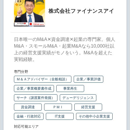
株式会社ファイナンスアイ
日本唯一のM&A✕資金調達✕起業の専門家。個人
M&A・スモールM&A・起業M&Aなら10,000社以
上の経営支援実績がモノをいう。M&Aを超えた
実戦経験。
専門分野
Ｍ＆Ａアドバイザー（全般相談）
企業／事業評価
企業／事業概要書作成
事業再生
サーチ（譲渡案件発掘）
デューデリジェンス
資金調達
ＰＭＩ
経営支援
金融・行政対応
IT支援
その他中小企業支援
対応可能エリア