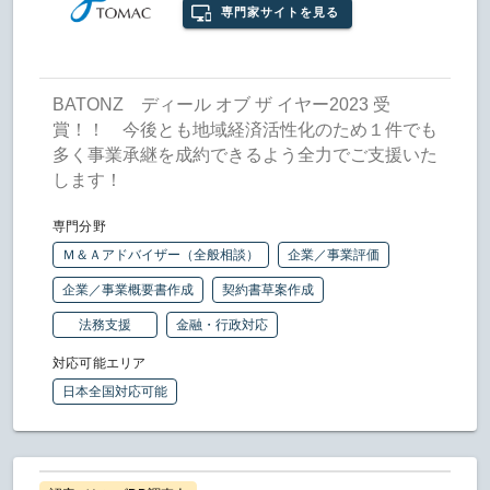
専門家サイトを見る
BATONZ ディール オブ ザ イヤー2023 受
賞！！ 今後とも地域経済活性化のため１件でも
多く事業承継を成約できるよう全力でご支援いた
します！
専門分野
Ｍ＆Ａアドバイザー（全般相談）
企業／事業評価
企業／事業概要書作成
契約書草案作成
法務支援
金融・行政対応
対応可能エリア
日本全国対応可能