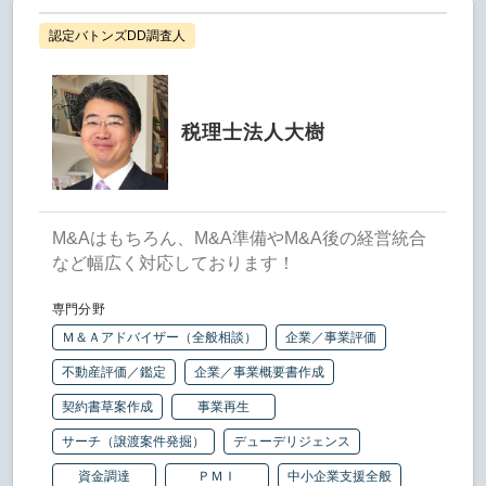
認定バトンズDD調査人
税理士法人大樹
M&Aはもちろん、M&A準備やM&A後の経営統合
など幅広く対応しております！
専門分野
Ｍ＆Ａアドバイザー（全般相談）
企業／事業評価
不動産評価／鑑定
企業／事業概要書作成
契約書草案作成
事業再生
サーチ（譲渡案件発掘）
デューデリジェンス
資金調達
ＰＭＩ
中小企業支援全般