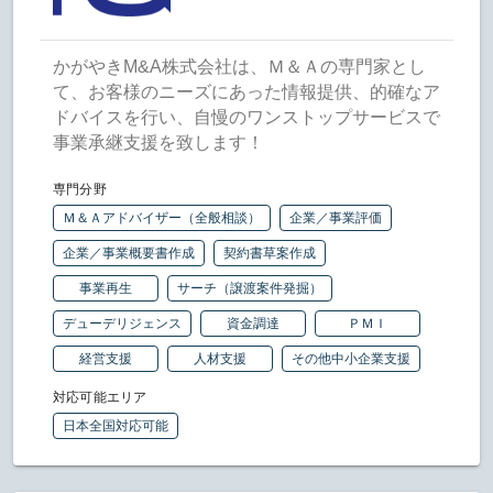
かがやきM&A株式会社は、Ｍ＆Ａの専門家とし
て、お客様のニーズにあった情報提供、的確なア
ドバイスを行い、自慢のワンストップサービスで
事業承継支援を致します！
専門分野
Ｍ＆Ａアドバイザー（全般相談）
企業／事業評価
企業／事業概要書作成
契約書草案作成
事業再生
サーチ（譲渡案件発掘）
デューデリジェンス
資金調達
ＰＭＩ
経営支援
人材支援
その他中小企業支援
対応可能エリア
日本全国対応可能