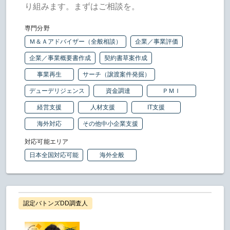
り組みます。まずはご相談を。
専門分野
Ｍ＆Ａアドバイザー（全般相談）
企業／事業評価
企業／事業概要書作成
契約書草案作成
事業再生
サーチ（譲渡案件発掘）
デューデリジェンス
資金調達
ＰＭＩ
経営支援
人材支援
IT支援
海外対応
その他中小企業支援
対応可能エリア
日本全国対応可能
海外全般
認定バトンズDD調査人