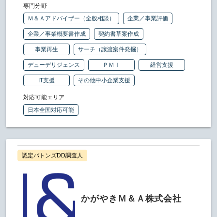
専門分野
Ｍ＆Ａアドバイザー（全般相談）
企業／事業評価
企業／事業概要書作成
契約書草案作成
事業再生
サーチ（譲渡案件発掘）
デューデリジェンス
ＰＭＩ
経営支援
IT支援
その他中小企業支援
対応可能エリア
日本全国対応可能
認定バトンズDD調査人
かがやきＭ＆Ａ株式会社