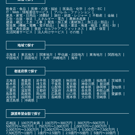
飲食店・食品
医療・介護・福祉
医薬品・化学
小売・EC
IT・Web・情報通信サービス
アパレル・ファッション
家具・家電・日用品・消費財
旅行・娯楽・レジャー
不動産
金融
広告・出版・放送
エネルギー・電力
農林水産業
建築・建設・土木・工事
製造・加工業（素材加工・加工品・部品）
製造業（機械・電機・電子部品）
輸送・運送・海運・物流
商社・卸
産廃・再生資源
美容・セルフケア・フィットネス
教育・保育
生活関連サービス
法人向けサービス
その他
地域で探す
北海道
東北地方
関東地方
甲信越・北陸地方
東海地方
関西地方
中国地方
四国地方
九州・沖縄地方
海外
都道府県で探す
北海道
青森県
岩手県
宮城県
秋田県
山形県
福島県
茨城県
栃木県
群馬県
埼玉県
千葉県
東京都
神奈川県
新潟県
富山県
石川県
福井県
山梨県
長野県
岐阜県
静岡県
愛知県
三重県
滋賀県
京都府
大阪府
兵庫県
奈良県
和歌山県
鳥取県
島根県
岡山県
広島県
山口県
徳島県
香川県
愛媛県
高知県
福岡県
佐賀県
長崎県
熊本県
大分県
宮崎県
鹿児島県
沖縄県
譲渡希望金額で探す
応相談
100万円未満
100万円〜300万円
300万円〜500万円
500万円〜750万円
750万円〜1,000万円
1,000万円〜2,000万円
2,000万円〜3,000万円
3,000万円〜5,000万円
5,000万円〜7,500万円
7,500万円〜1億円
1億円〜2.5億円
2.5億円〜5億円
5億円〜10億円