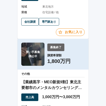
地域
東北地方
業種
住宅設備 / 他
会社譲渡
専門家あり
お気に入り
募集終了
買い手募集

譲渡希望額
停止中
1,800万円
その他
【業績黒字・MEO新規9割】東北主
要都市のメンタルカウンセリング２
店舗の事業譲渡
1,000万円〜3,000万円
売上高