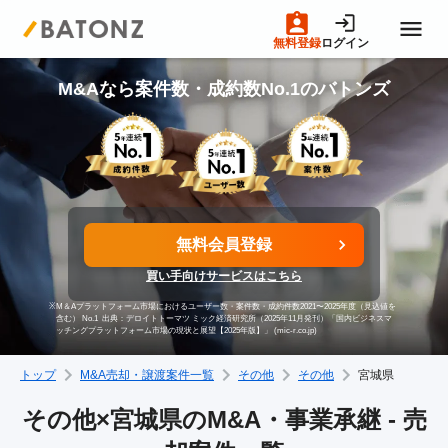
無料登録
ログイン
トップページ
M&Aなら案件数・成約数No.1のバトンズ
M&A案件一覧
売りたい方へ
無料会員登録
買い手向けサービスはこちら
買いたい方へ
※
M＆Aプラットフォーム市場におけるユーザー数・案件数・成約件数2021〜2025年度（見込値を
含む） No.1
出典：デロイトトーマツ ミック経済研究所（2025年11月発刊）「国内ビジネスマ
ッチングプラットフォーム市場の現状と展望【2025年版】」 (mic-r.co.jp)
成約事例
トップ
M&A売却・譲渡案件一覧
その他
その他
宮城県
M&A専門家の方へ
その他×宮城県のM&A・事業承継 - 売