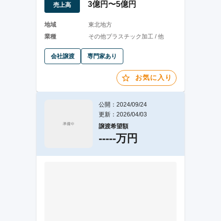
3億円〜5億円
売上高
地域
東北地方
業種
その他プラスチック加工 / 他
会社譲渡
専門家あり
お気に入り
公開：2024/09/24
更新：2026/04/03
譲渡希望額
-----万円