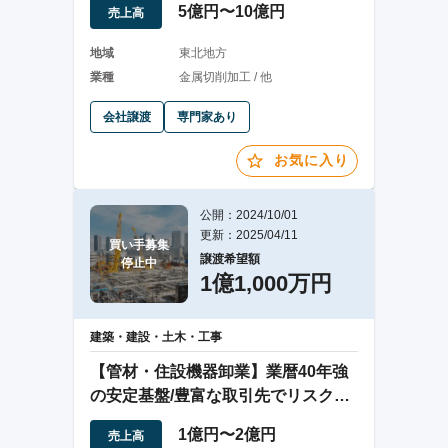
5億円〜10億円
売上高
地域
東北地方
業種
金属切削加工 / 他
会社譲渡
専門家あり
お気に入り
公開：2024/10/01
更新：2025/04/11
買い手募集

譲渡希望額
停止中
1億1,000万円
建築・建設・土木・工事
【管材・住設機器卸業】業暦40年強
の安定基盤/豊富な取引先でリスク分
散
1億円〜2億円
売上高