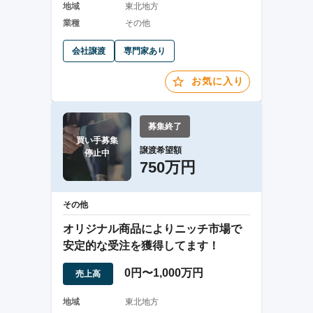
地域
東北地方
業種
その他
会社譲渡
専門家あり
お気に入り
募集終了
買い手募集

譲渡希望額
停止中
750万円
その他
オリジナル商品によりニッチ市場で
安定的な受注を獲得してます！
0円〜1,000万円
売上高
地域
東北地方