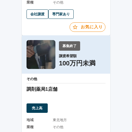
業種
その他
会社譲渡
専門家あり
お気に入り
募集終了
譲渡希望額
100万円未満
その他
調剤薬局1店舗
売上高
地域
東北地方
業種
その他