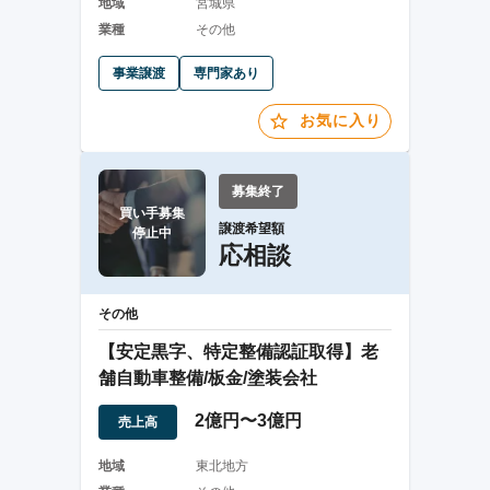
地域
宮城県
業種
その他
事業譲渡
専門家あり
お気に入り
募集終了
買い手募集

譲渡希望額
停止中
応相談
その他
【安定黒字、特定整備認証取得】老
舗自動車整備/板金/塗装会社
2億円〜3億円
売上高
地域
東北地方