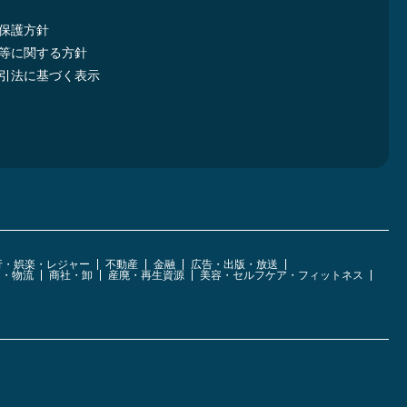
保護方針
等に関する方針
引法に基づく表示
行・娯楽・レジャー
不動産
金融
広告・出版・放送
運・物流
商社・卸
産廃・再生資源
美容・セルフケア・フィットネス