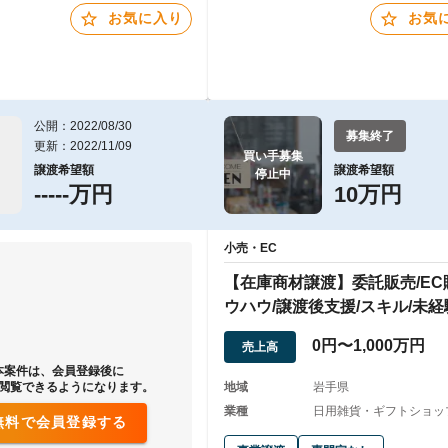
お気に入り
お気
公開：2022/08/30
募集終了
更新：2022/11/09
買い手募集

譲渡希望額
譲渡希望額
停止中
-----万円
10万円
小売・EC
【在庫商材譲渡】委託販売/EC
ウハウ/譲渡後支援/スキル/未経
可/副業
0円〜1,000万円
売上高
本案件は、会員登録後に
閲覧できるようになります。
地域
岩手県
業種
日用雑貨・ギフトショップ 
無料で会員登録する