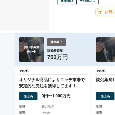
事業譲渡
専門家なし
お気
募集終了
買い手募集

譲渡希望額
停止中
750万円
その他
その他
オリジナル商品によりニッチ市場で
調剤薬局
安定的な受注を獲得してます！
0円〜1,000万円
売上高
売上高
地域
東北地方
地域
業種
その他
業種