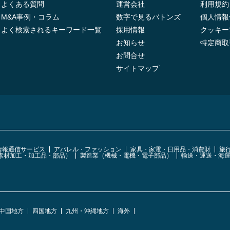
よくある質問
運営会社
利用規約
M&A事例・コラム
数字で見るバトンズ
個人情報
よく検索されるキーワード一覧
採用情報
クッキー
お知らせ
特定商取
お問合せ
サイトマップ
・情報通信サービス
アパレル・ファッション
家具・家電・日用品・消費財
旅
素材加工・加工品・部品）
製造業（機械・電機・電子部品）
輸送・運送・海
中国地方
四国地方
九州・沖縄地方
海外