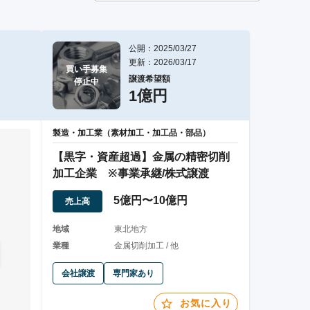
公開：2025/03/27
更新：2026/03/17
買い手募集

譲渡希望額
停止中
1億円
製造・加工業（素材加工・加工品・部品）
【黒字・資産超過】金属の精密切削
加工企業 ※事業承継/株式譲渡
5億円〜10億円
売上高
。
地域
東北地方
業種
金属切削加工 / 他
会社譲渡
専門家あり
お気に入り