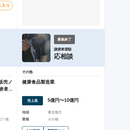
に入り
募集終了
譲渡希望額
応相談
その他
販売ノ
健康食品製造業
験者
5億円〜10億円
売上高
地域
東北地方
/ 他
業種
その他