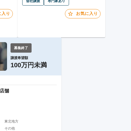
会社譲渡
専門家あり
に入り
お気に入り
募集終了
譲渡希望額
100万円未満
1店舗
東北地方
その他