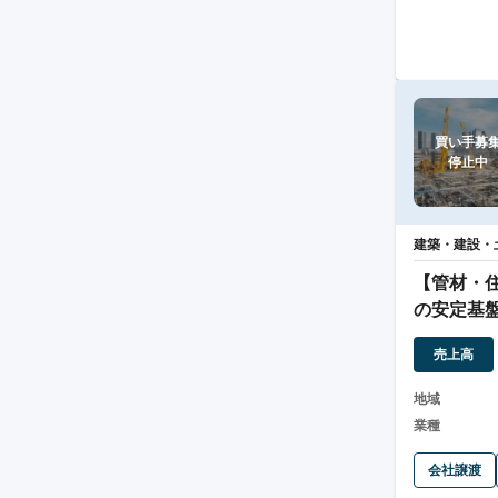
買い手募集
停止中
建築・建設・
【管材・住
の安定基
散
売上高
地域
業種
会社譲渡