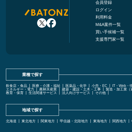
会員登録
ログイン
利用料金
M&A案件一覧
買い手候補一覧
支援専門家一覧
業種で探す
飲食店・食品
医療・介護・福祉
医薬品・化学
小売・EC
IT・Web
エネルギー・電力
農林水産業
建築・建設・土木・工事
製造・加工業（
教育・保育
生活関連サービス
法人向けサービス
その他
地域で探す
北海道
東北地方
関東地方
甲信越・北陸地方
東海地方
関西地方