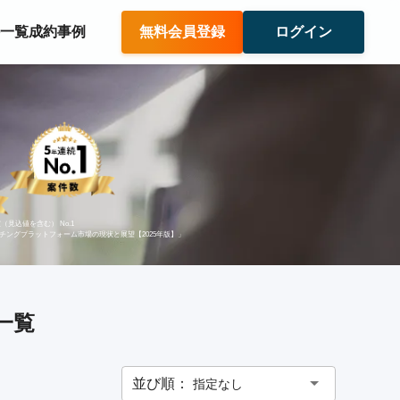
件一覧
成約事例
無料会員登録
ログイン
（見込値を含む） No.1
ッチングプラットフォーム市場の現状と展望【2025年版】」
一覧
並び順：
指定なし