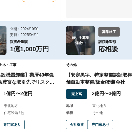
公開：2024/10/01
募集終了
更新：2025/04/11


買い手募集

譲渡希望額
譲渡希望額
停止中
1億1,000万円
応相談
土木・工事
その他
設機器卸業】業暦40年強
【安定黒字、特定整備認証取得
盤/豊富な取引先でリスク分
舗自動車整備/板金/塗装会社
1億円〜2億円
2億円〜3億円
売上高
東北地方
地域
東北地方
住宅設備 / 他
業種
その他
専門家あり
会社譲渡
専門家あり