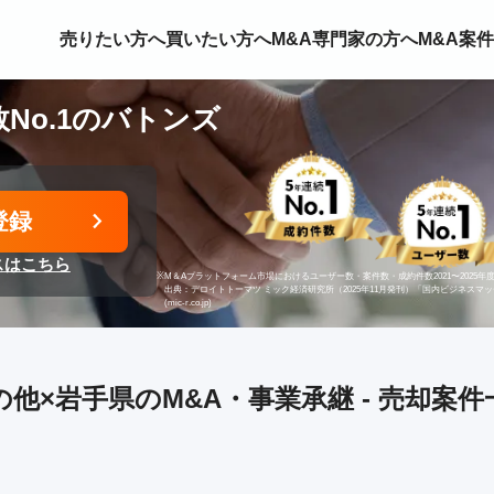
売りたい方へ
買いたい方へ
M&A専門家の方へ
M&A案
No.1のバトンズ
登録
スはこちら
※
M＆Aプラットフォーム市場におけるユーザー数・案件数・成約件数2021〜2025年度
出典：デロイトトーマツ ミック経済研究所（2025年11月発刊）「国内ビジネスマ
(mic-r.co.jp)
の他×岩手県のM&A・事業承継 - 売却案件