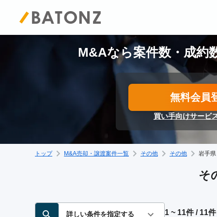
M&Aなら案件数・成約数
無料会員
買い手向けサービ
トップ
M&A売却・譲渡案件一覧
その他
その他
岩手県
そ
1 ~ 11件 / 11件
詳しい条件を指定する