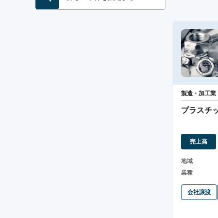
製造・加工業
プラスチ
売上高
地域
業種
会社譲渡