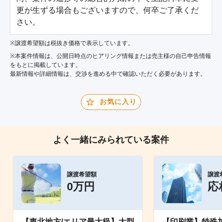
更が生ずる場合もございますので、何卒ご了承くだ
さい。
※譲渡希望額は税抜き価格で表示しています。
※本案件情報は、公開日時点のヒアリング情報または売主様の自己申告情報
をもとに掲載しています。
最新情報や詳細情報は、交渉を進める中で確認いただく必要があります。
お気に入り
よく一緒にみられている案件
譲渡希望額
譲渡
0万円
応
【東北地方/エリア最大級】大型
【印刷業】特殊