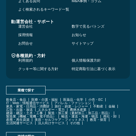
よくある質問
M&A事例・コラム
よく検索されるキーワード一覧
運営会社・サポート
運営会社
数字で見るバトンズ
採用情報
お知らせ
お問合せ
サイトマップ
各種規約・方針
利用規約
個人情報保護方針
クッキー等に関する方針
特定商取引法に基づく表示
業種で探す
飲食店・食品
医療・介護・福祉
医薬品・化学
小売・EC
IT・Web・情報通信サービス
アパレル・ファッション
家具・家電・日用品・消費財
旅行・娯楽・レジャー
不動産
金融
広告・出版・放送
エネルギー・電力
農林水産業
建築・建設・土木・工事
製造・加工業（素材加工・加工品・部品）
製造業（機械・電機・電子部品）
輸送・運送・海運・物流
商社・卸
産廃・再生資源
美容・セルフケア・フィットネス
教育・保育
生活関連サービス
法人向けサービス
その他