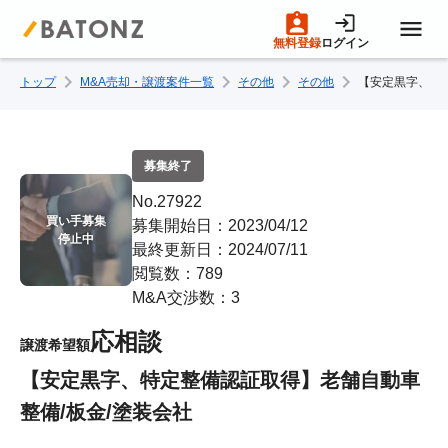
無料登録
ログイン
トップ
M&A売却・譲渡案件一覧
その他
その他
【安定黒字、特
トップページ
M&A案件一覧
募集終了
No.27922
売りたい方へ
買い手募集

募集開始日：2023/04/12
停止中
最終更新日：2024/07/11
閲覧数：789
買いたい方へ
M&A交渉数：3
応相談
譲渡希望額
成約事例
【安定黒字、特定整備認証取得】老舗自動車
整備/板金/塗装会社
M&A専門家の方へ