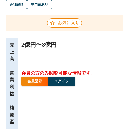
会社譲渡
専門家あり
お気に入り
2億円〜3億円
売
上
高
営
会員の方のみ閲覧可能な情報です。
業
会員登録
ログイン
利
益
純
資
産