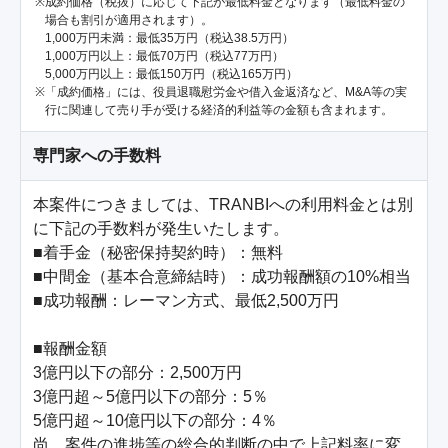
成約価格（税抜）に応じて下記が最低料金となります（最低料金の
場合も割引が適用されます）。
1,000万円未満：最低35万円（税込38.5万円）
1,000万円以上：最低70万円（税込77万円）
5,000万円以上：最低150万円（税込165万円）
「成約価格」には、役員退職慰労金や借入金返済など、M&A等の実
行に関連して売り手が受ける経済的利益等の金額も含まれます。
専門家への手数料
本案件につきましては、TRANBIへの利用料金とは別
に下記の手数料が発生いたします。

■着手金（秘密保持契約時）：無料

■中間金（基本合意締結時）：成功報酬額の10%相当

■成功報酬：レーマン方式、最低2,500万円

■報酬金額

3億円以下の部分：2,500万円

3億円超～5億円以下の部分：5％

5億円超～10億円以下の部分：4％

尚、案件の進捗等の総合的判断の中で上記料率に変