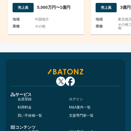
業黒字案件
5,000万円〜1億円
3億円
売上高
売上高
地域
中国地方
地域
東北地
その他プ
業種
その他
業種
他
サービス
会員登録
ログイン
利用料金
M&A案件一覧
買い手候補一覧
支援専門家一覧
コンテンツ