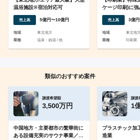
温浴施設※宿泊対応可
ケージ印刷)に強
導入
5億円〜10億円
3億円
売上高
売上高
地域
東北地方
地域
東北地
業種
温泉・銭湯 / 他
業種
印刷業
類似のおすすめ案件
譲渡希望額
譲渡
3,500万円
1
中国地方・主要都市の繁華街に
プラスチック加
ある設備充実のサウナ事業／営
造業