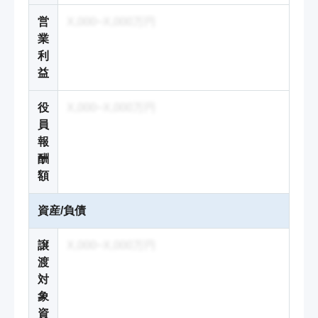
営
X,000~X,000万円
業
利
益
役
X,000~X,000万円
員
報
酬
額
資産/負債
譲
X,000~X,000万円
渡
対
象
資