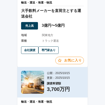
輸送・運送・海運・物流
大手飲料メーカーを直荷主とする運
送会社
3億円〜5億円
売上高
地域
関東地方
業種
トラック運送
会社譲渡
専門家あり
お気に入り
公開：2025/10/15
更新：2025/10/15
譲渡希望額
3,700万円
輸送・運送・海運・物流