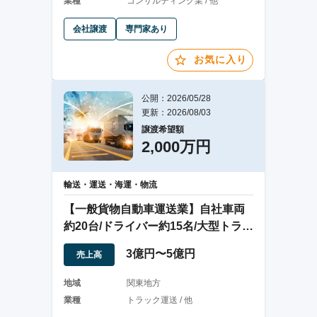
業種
コンサルティング業 / 他
会社譲渡
専門家あり
お気に入り
公開：2026/05/28
更新：2026/08/03
譲渡希望額
2,000万円
輸送・運送・海運・物流
【一般貨物自動車運送業】自社車両
約20台/ドライバー約15名/大型トラッ
ク輸送
3億円〜5億円
売上高
地域
関東地方
業種
トラック運送 / 他