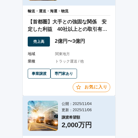
輸送・運送・海運・物流
【首都圏】大手との強固な関係 安
定した利益 40社以上との取引有
中古車陸送業
2億円〜3億円
売上高
地域
関東地方
業種
トラック運送 / 他
事業譲渡
専門家あり
お気に入り
公開：2025/11/04
更新：2025/11/06
譲渡希望額
2,000万円