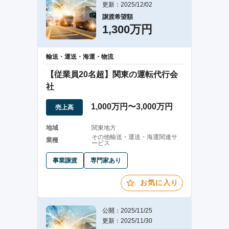
更新：2025/12/02
譲渡希望額
1,300万円
輸送・運送・海運・物流
【従業員20名超】関東の運転代行会
社
1,000万円〜3,000万円
売上高
地域
関東地方
その他輸送・運送・海運関連サ
業種
ービス
事業譲渡
専門家あり
お気に入り
公開：2025/11/25
更新：2025/11/30