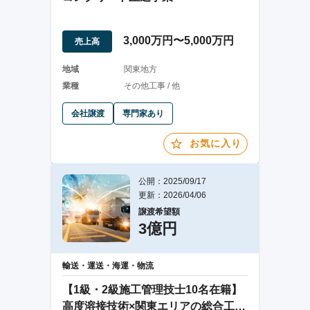
3,000万円〜5,000万円
売上高
地域
関東地方
業種
その他工事 / 他
会社譲渡
専門家あり
お気に入り
公開：2025/09/17
更新：2026/04/06
譲渡希望額
3億円
輸送・運送・海運・物流
【1級・2級施工管理技士10名在籍】
高度溶接技術×関東エリアの総合工事