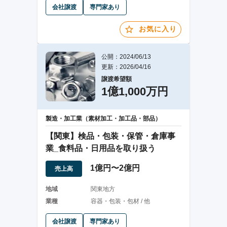
会社譲渡
専門家あり
お気に入り
公開：2024/06/13
更新：2026/04/16
譲渡希望額
1億1,000万円
製造・加工業（素材加工・加工品・部品）
【関東】検品・包装・保管・倉庫事
業_食料品・日用品を取り扱う
1億円〜2億円
売上高
地域
関東地方
業種
容器・包装・包材 / 他
会社譲渡
専門家あり