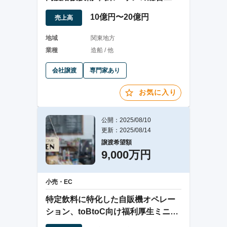
会社
10億円〜20億円
売上高
地域
関東地方
業種
造船 / 他
会社譲渡
専門家あり
お気に入り
公開：2025/08/10
更新：2025/08/14
譲渡希望額
9,000万円
小売・EC
特定飲料に特化した自販機オペレー
ション、toBtoC向け福利厚生ミニシ
ョップ事業