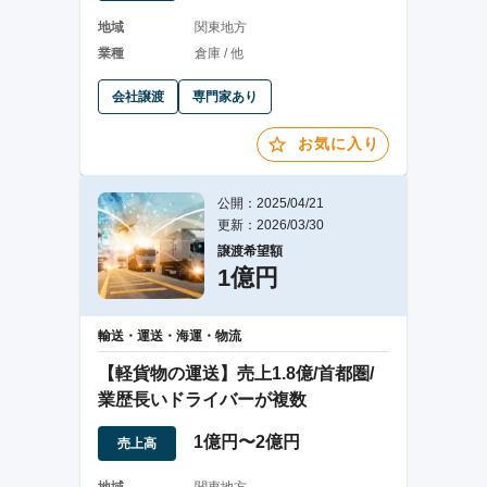
地域
関東地方
業種
倉庫 / 他
会社譲渡
専門家あり
お気に入り
公開：2025/04/21
更新：2026/03/30
譲渡希望額
1億円
輸送・運送・海運・物流
【軽貨物の運送】売上1.8億/首都圏/
業歴長いドライバーが複数
1億円〜2億円
売上高