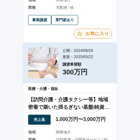
地域
関東地方
業種
宅配便 / 他
事業譲渡
専門家あり
お気に入り
公開：2024/08/26
更新：2025/05/22
譲渡希望額
300万円
医療・介護・福祉
【訪問介護・介護タクシー等】地域
密着で築いた揺るぎない基盤/純資産
＞譲渡金額
1,000万円〜3,000万円
売上高
地域
関東地方
業種
訪問看護・訪問系サービス / 他