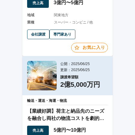
3億円〜5億円
売上高
地域
関東地方
業種
スーパー・コンビニ / 他
会社譲渡
専門家あり
お気に入り
公開：2025/06/25
更新：2025/06/25
譲渡希望額
2億5,000万円
輸送・運送・海運・物流
【業績好調】荷主と納品先のニーズ
を融合し両社の物流コストを劇的に
削減する物流会社
5億円〜10億円
売上高