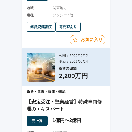
地域
関東地方
業種
タクシー / 他
経営資源譲渡
専門家あり
お気に入り
公開：2022/12/12
更新：2026/07/24
譲渡希望額
2,200万円
輸送・運送・海運・物流
【安定受注・堅実経営】特殊車両修
理のエキスパート
1億円〜2億円
売上高