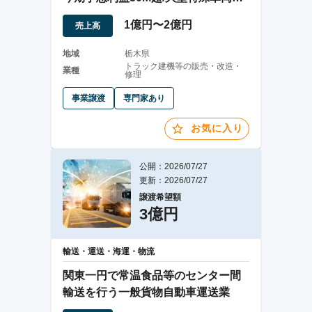
塗装業
1億円〜2億円
売上高
地域
栃木県
トラック建機等の販売・改造・
業種
修理
事業譲渡
専門家あり
お気に入り
公開：2026/07/27
更新：2026/07/27
譲渡希望額
3億円
輸送・運送・海運・物流
関東一円で常温食品等のセンター間
輸送を行う一般貨物自動車運送業