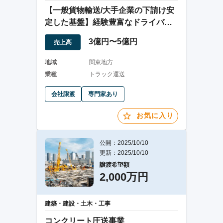
【一般貨物輸送/大手企業の下請け安
定した基盤】経験豊富なドライバー
30名以上在籍
3億円〜5億円
売上高
地域
関東地方
業種
トラック運送
会社譲渡
専門家あり
お気に入り
公開：2025/10/10
更新：2025/10/10
譲渡希望額
2,000万円
建築・建設・土木・工事
コンクリート圧送事業