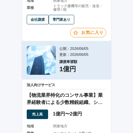
地域
関東地方
トラック建機等の販売・改造・
業種
修理 / 他
会社譲渡
専門家あり
お気に入り
公開：2026/06/05
更新：2026/06/05
譲渡希望額
1億円
法人向けサービス
【物流業界特化のコンサル事業】業
界経験者による少数精鋭組織、シス
テム開発にも対応
1億円〜2億円
売上高
地域
関東地方