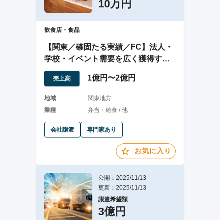
10万円
飲食店・食品
【関東／確固たる実績／FC】法人・
学校・イベント需要を広く獲得する
宅配弁当事業
1億円〜2億円
売上高
地域
関東地方
業種
弁当・給食 / 他
会社譲渡
専門家あり
お気に入り
公開：2025/11/13
更新：2025/11/13
譲渡希望額
3億円