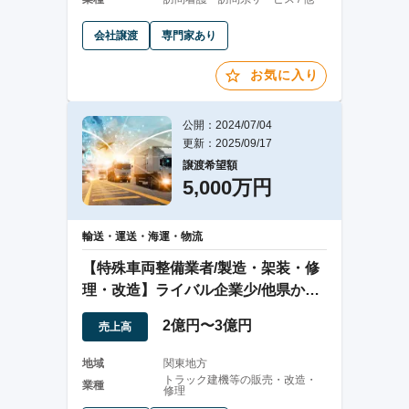
会社譲渡
専門家あり
お気に入り
公開：2024/07/04
更新：2025/09/17
譲渡希望額
5,000万円
輸送・運送・海運・物流
【特殊車両整備業者/製造・架装・修
理・改造】ライバル企業少/他県から
も依頼あり
2億円〜3億円
売上高
地域
関東地方
トラック建機等の販売・改造・
業種
修理