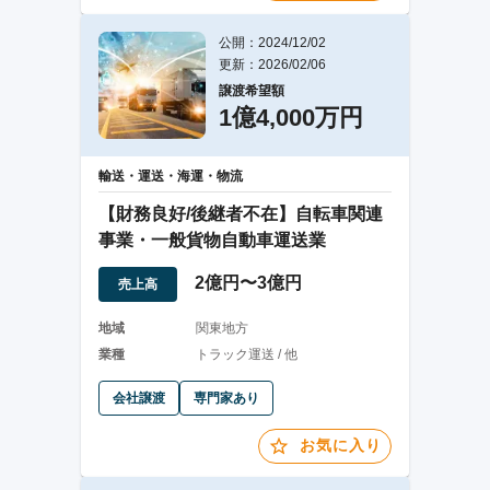
公開：2024/12/02
更新：2026/02/06
譲渡希望額
1億4,000万円
輸送・運送・海運・物流
【財務良好/後継者不在】自転車関連
事業・一般貨物自動車運送業
2億円〜3億円
売上高
地域
関東地方
業種
トラック運送 / 他
会社譲渡
専門家あり
お気に入り