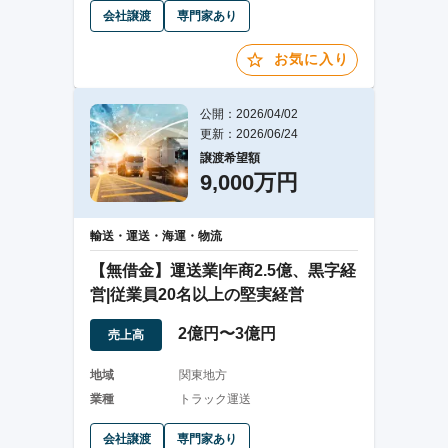
会社譲渡
専門家あり
お気に入り
公開：2026/04/02
更新：2026/06/24
譲渡希望額
9,000万円
輸送・運送・海運・物流
【無借金】運送業|年商2.5億、黒字経
営|従業員20名以上の堅実経営
2億円〜3億円
売上高
地域
関東地方
業種
トラック運送
会社譲渡
専門家あり