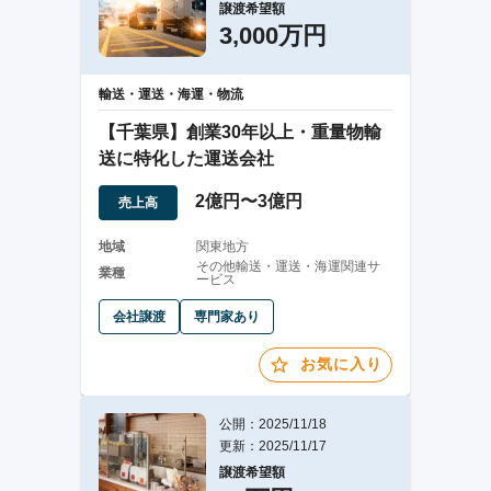
譲渡希望額
3,000万円
輸送・運送・海運・物流
【千葉県】創業30年以上・重量物輸
送に特化した運送会社
2億円〜3億円
売上高
地域
関東地方
その他輸送・運送・海運関連サ
業種
ービス
会社譲渡
専門家あり
お気に入り
公開：2025/11/18
更新：2025/11/17
譲渡希望額