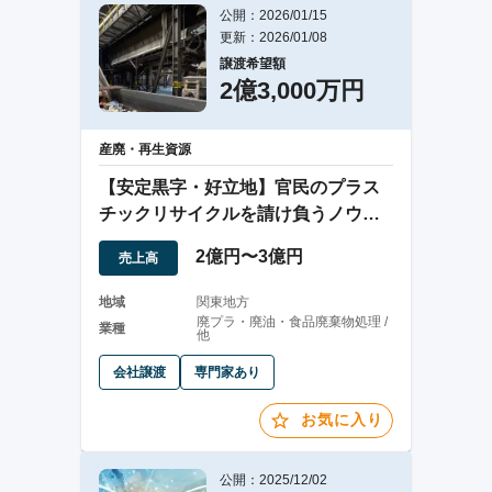
公開：2026/01/15
更新：2026/01/08
譲渡希望額
2億3,000万円
産廃・再生資源
【安定黒字・好立地】官民のプラス
チックリサイクルを請け負うノウハ
ウ豊富な企業
2億円〜3億円
売上高
地域
関東地方
廃プラ・廃油・食品廃棄物処理 /
業種
他
会社譲渡
専門家あり
お気に入り
公開：2025/12/02