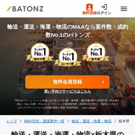
無料登録
ログイン
トップページ
輸送・運送・海運・物流のM&Aなら案件数・成約
数No.1のバトンズ
M&A案件一覧
売りたい方へ
無料会員登録
買いたい方へ
買い手向けサービスはこちら
※
M＆Aプラットフォーム市場におけるユーザー数・案件数・成約件数2021〜2025年度（見込値を
成約事例
含む） No.1
出典：デロイトトーマツ ミック経済研究所（2025年11月発刊）「国内ビジネスマ
ッチングプラットフォーム市場の現状と展望【2025年版】」 (mic-r.co.jp)
トップ
M&A売却・譲渡案件一覧
輸送・運送・海運・物流
栃木県
M&A専門家の方へ
輸送・運送・海運・物流×栃木県の