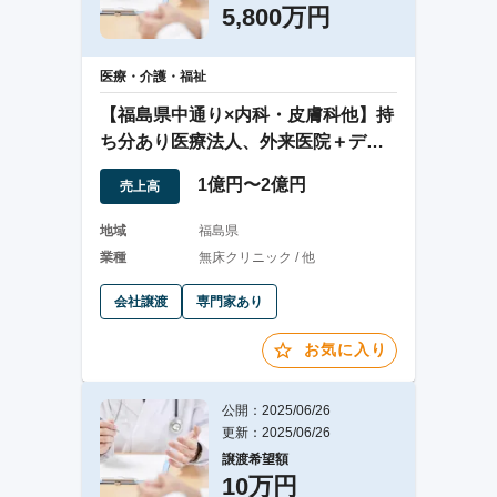
5,800万円
医療・介護・福祉
【福島県中通り×内科・皮膚科他】持
ち分あり医療法人、外来医院＋デイ
サービスを運営
1億円〜2億円
売上高
地域
福島県
業種
無床クリニック / 他
会社譲渡
専門家あり
お気に入り
公開：2025/06/26
更新：2025/06/26
譲渡希望額
10万円