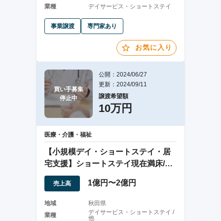
業種
デイサービス・ショートステイ
事業譲渡
専門家あり
お気に入り
公開：2024/06/27
更新：2024/09/11
買い手募集

譲渡希望額
停止中
10万円
医療・介護・福祉
【小規模デイ・ショートステイ・居
宅支援】ショートステイ現在満床/土
地、建物付き
1億円〜2億円
売上高
地域
秋田県
デイサービス・ショートステイ /
業種
他