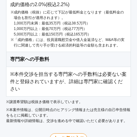
成約価格の2.0%(税込2.2%)
成約価格（税抜）に応じて下記が最低料金となります（最低料金の
場合も割引が適用されます）。
1,000万円未満：最低35万円（税込38.5万円）
1,000万円以上：最低70万円（税込77万円）
5,000万円以上：最低150万円（税込165万円）
「成約価格」には、役員退職慰労金や借入金返済など、M&A等の実
行に関連して売り手が受ける経済的利益等の金額も含まれます。
専門家への手数料
※本件交渉を担当する専門家への手数料は必要ない案
件と登録されていますが、詳細は専門家に確認くだ
さい
※譲渡希望額は税抜き価格で表示しています。
※本案件情報は、公開日時点のヒアリング情報または売主様の自己申告情報
をもとに掲載しています。
最新情報や詳細情報は、交渉を進める中で確認いただく必要があります。