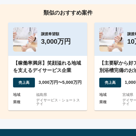
類似のおすすめ案件
譲渡希望額
譲渡
3,000万円
1
【稼働率満床】笑顔溢れる地域
【主要駅から好
を支えるデイサービス企業
別浴槽完備のお
ス/宮城県
3,000万円〜5,000万円
1,0
売上高
売上高
地域
福島県
地域
宮城県
デイサービス・ショートス
デイサ
業種
業種
テイ
テイ