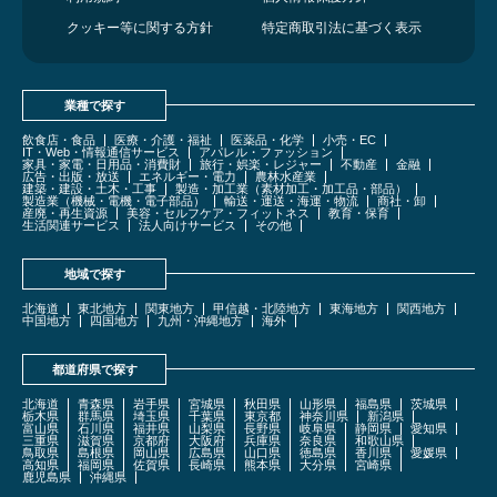
クッキー等に関する方針
特定商取引法に基づく表示
業種で探す
飲食店・食品
医療・介護・福祉
医薬品・化学
小売・EC
IT・Web・情報通信サービス
アパレル・ファッション
家具・家電・日用品・消費財
旅行・娯楽・レジャー
不動産
金融
広告・出版・放送
エネルギー・電力
農林水産業
建築・建設・土木・工事
製造・加工業（素材加工・加工品・部品）
製造業（機械・電機・電子部品）
輸送・運送・海運・物流
商社・卸
産廃・再生資源
美容・セルフケア・フィットネス
教育・保育
生活関連サービス
法人向けサービス
その他
地域で探す
北海道
東北地方
関東地方
甲信越・北陸地方
東海地方
関西地方
中国地方
四国地方
九州・沖縄地方
海外
都道府県で探す
北海道
青森県
岩手県
宮城県
秋田県
山形県
福島県
茨城県
栃木県
群馬県
埼玉県
千葉県
東京都
神奈川県
新潟県
富山県
石川県
福井県
山梨県
長野県
岐阜県
静岡県
愛知県
三重県
滋賀県
京都府
大阪府
兵庫県
奈良県
和歌山県
鳥取県
島根県
岡山県
広島県
山口県
徳島県
香川県
愛媛県
高知県
福岡県
佐賀県
長崎県
熊本県
大分県
宮崎県
鹿児島県
沖縄県