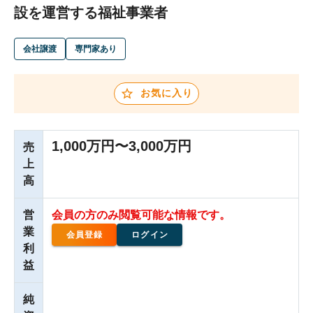
設を運営する福祉事業者
会社譲渡
専門家あり
お気に入り
1,000万円〜3,000万円
売
上
高
営
会員の方のみ閲覧可能な情報です。
業
会員登録
ログイン
利
益
純