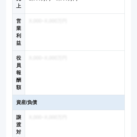
上
営
X,000~X,000万円
業
利
益
役
X,000~X,000万円
員
報
酬
額
資産/負債
譲
X,000~X,000万円
渡
対