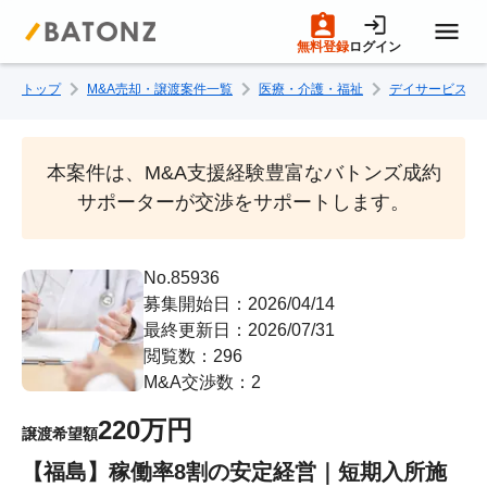
無料登録
ログイン
トップ
M&A売却・譲渡案件一覧
医療・介護・福祉
デイサービス・
トップページ
M&A案件一覧
本案件は、M&A支援経験豊富なバトンズ成約
サポーターが交渉をサポートします。
売りたい方へ
No.85936
募集開始日：2026/04/14
買いたい方へ
最終更新日：2026/07/31
閲覧数：296
成約事例
M&A交渉数：2
220万円
譲渡希望額
M&A専門家の方へ
【福島】稼働率8割の安定経営｜短期入所施