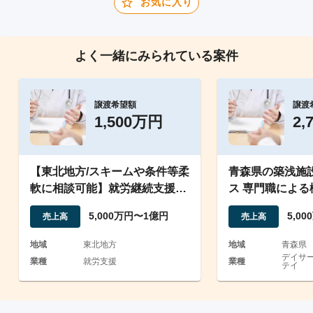
お気に入り
よく一緒にみられている案件
譲渡希望額
譲渡
1,500万円
2,
【東北地方/スキームや条件等柔
青森県の築浅施
軟に相談可能】就労継続支援B
ス 専門職によ
型事業所
の会社
5,000万円〜1億円
5,0
売上高
売上高
地域
東北地方
地域
青森県
デイサ
業種
就労支援
業種
テイ