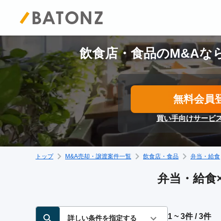
飲食店・食品のM&Aなら
無料会員
買い手向けサービ
トップ
M&A売却・譲渡案件一覧
飲食店・食品
弁当・給食
弁当・給食×
1 ~ 3件 / 3件
詳しい条件を指定する