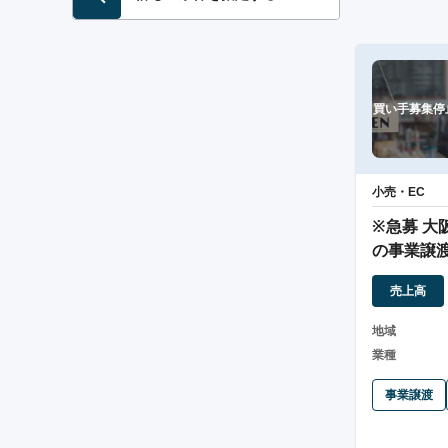
買い手募集停
小売・EC
※急募 大
の事業譲渡
益を実現
売上高
地域
業種
事業譲渡