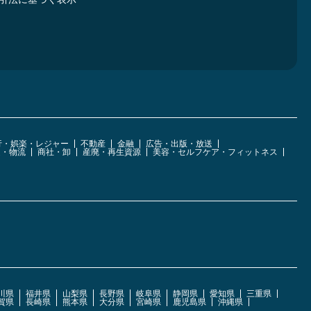
行・娯楽・レジャー
不動産
金融
広告・出版・放送
運・物流
商社・卸
産廃・再生資源
美容・セルフケア・フィットネス
川県
福井県
山梨県
長野県
岐阜県
静岡県
愛知県
三重県
賀県
長崎県
熊本県
大分県
宮崎県
鹿児島県
沖縄県