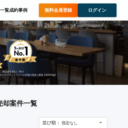
件一覧
成約事例
無料会員登録
ログイン
（見込値を含む） No.1
ッチングプラットフォーム市場の現状と展望【2025年版】」
 売却案件一覧
並び順：
指定なし