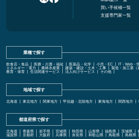
買い手候補一覧
支援専門家一覧
業種で探す
飲食店・食品
医療・介護・福祉
医薬品・化学
小売・EC
IT・Web
エネルギー・電力
農林水産業
建築・建設・土木・工事
製造・加工業（
教育・保育
生活関連サービス
法人向けサービス
その他
地域で探す
北海道
東北地方
関東地方
甲信越・北陸地方
東海地方
関西地方
都道府県で探す
北海道
青森県
岩手県
宮城県
秋田県
山形県
福島県
茨城県
滋賀県
京都府
大阪府
兵庫県
奈良県
和歌山県
鳥取県
島根県