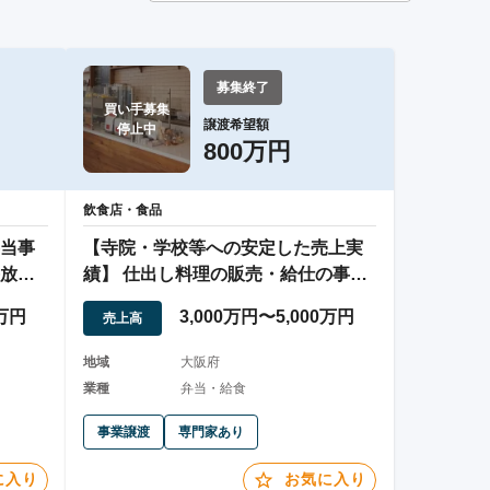
募集終了
買い手募集

譲渡希望額
停止中
800万円
飲食店・食品
弁当事
【寺院・学校等への安定した売上実
放し
績】 仕出し料理の販売・給仕の事業
譲渡
0万円
3,000万円〜5,000万円
売上高
地域
大阪府
業種
弁当・給食
事業譲渡
専門家あり
に入り
お気に入り