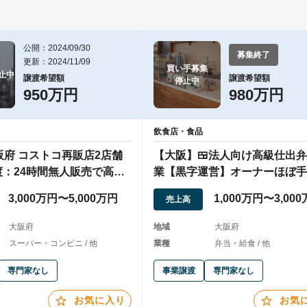
公開：2024/09/30
募集終了
更新：2024/11/09
買い手募集

止中
譲渡希望額
譲渡希望額
停止中
950万円
980万円
飲食店・食品
阪府 コストコ再販店2店舗
【大阪】🍱法人向け高級仕出
：24時間無人販売で高収
業【黒字運営】オーナーほぼ手
運営可能
3,000万円〜5,000万円
1,000万円〜3,00
売上高
大阪府
地域
大阪府
スーパー・コンビニ / 他
業種
弁当・給食 / 他
専門家なし
事業譲渡
専門家なし
お気に入り
お気