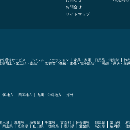
お問合せ
サイトマップ
・情報通信サービス
アパレル・ファッション
家具・家電・日用品・消費財
旅
素材加工・加工品・部品）
製造業（機械・電機・電子部品）
輸送・運送・海
中国地方
四国地方
九州・沖縄地方
海外
栃木県
群馬県
埼玉県
千葉県
東京都
神奈川県
新潟県
富山県
石
岡山県
広島県
山口県
徳島県
香川県
愛媛県
高知県
福岡県
佐