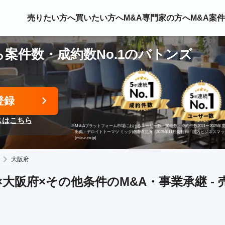
売りたい方へ
買いたい方へ
M&A専門家の方へ
M&A案
案件数・成約数No.1のバトンズ
登録
スはこちら
※
M＆Aプラットフォーム市場におけるユーザー数・案件数・成約件数2021〜2025年度
出典：デロイトトーマツ ミック経済研究所（2025年11月発刊）「国内ビジネスマ
(mic-r.co.jp)
大阪府
大阪府×その他条件のM&A・事業承継 -