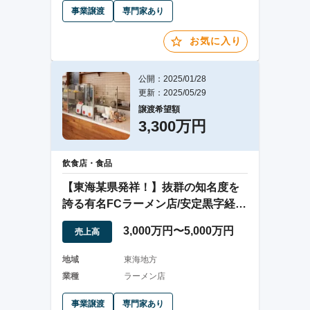
事業譲渡
専門家あり
お気に入り
公開：2025/01/28
更新：2025/05/29
譲渡希望額
3,300万円
飲食店・食品
【東海某県発祥！】抜群の知名度を
誇る有名FCラーメン店/安定黒字経営
中！
3,000万円〜5,000万円
売上高
地域
東海地方
業種
ラーメン店
事業譲渡
専門家あり