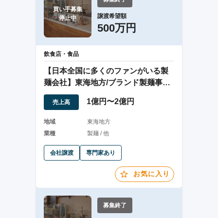
買い手募集

譲渡希望額
停止中
500万円
飲食店・食品
【日本全国に多くのファンがいる製
麺会社】東海地方/ブランド製麺事業/
成長戦略
1億円〜2億円
売上高
地域
東海地方
業種
製麺 / 他
会社譲渡
専門家あり
お気に入り
募集終了