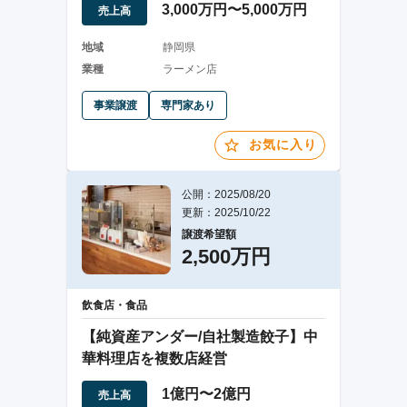
3,000万円〜5,000万円
売上高
地域
静岡県
業種
ラーメン店
事業譲渡
専門家あり
お気に入り
公開：2025/08/20
更新：2025/10/22
譲渡希望額
2,500万円
飲食店・食品
【純資産アンダー/自社製造餃子】中
華料理店を複数店経営
1億円〜2億円
売上高