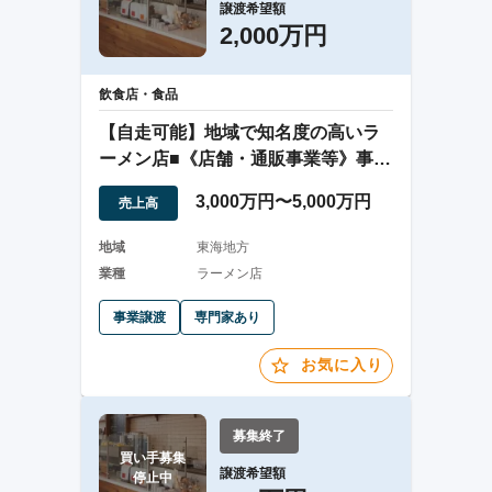
譲渡希望額
2,000万円
飲食店・食品
【自走可能】地域で知名度の高いラ
ーメン店■《店舗・通販事業等》事業
売上拡大中
3,000万円〜5,000万円
売上高
地域
東海地方
業種
ラーメン店
事業譲渡
専門家あり
お気に入り
募集終了
買い手募集

譲渡希望額
停止中