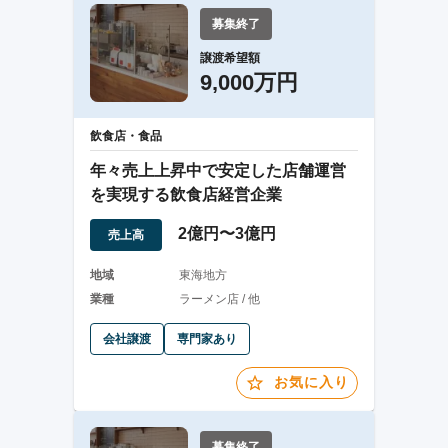
募集終了
譲渡希望額
9,000万円
飲食店・食品
年々売上上昇中で安定した店舗運営
を実現する飲食店経営企業
2億円〜3億円
売上高
地域
東海地方
業種
ラーメン店 / 他
会社譲渡
専門家あり
お気に入り
募集終了