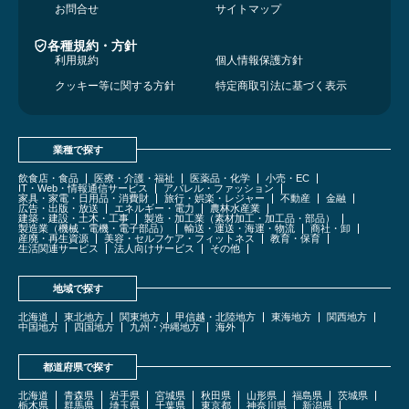
お問合せ
サイトマップ
各種規約・方針
利用規約
個人情報保護方針
クッキー等に関する方針
特定商取引法に基づく表示
業種で探す
飲食店・食品
医療・介護・福祉
医薬品・化学
小売・EC
IT・Web・情報通信サービス
アパレル・ファッション
家具・家電・日用品・消費財
旅行・娯楽・レジャー
不動産
金融
広告・出版・放送
エネルギー・電力
農林水産業
建築・建設・土木・工事
製造・加工業（素材加工・加工品・部品）
製造業（機械・電機・電子部品）
輸送・運送・海運・物流
商社・卸
産廃・再生資源
美容・セルフケア・フィットネス
教育・保育
生活関連サービス
法人向けサービス
その他
地域で探す
北海道
東北地方
関東地方
甲信越・北陸地方
東海地方
関西地方
中国地方
四国地方
九州・沖縄地方
海外
都道府県で探す
北海道
青森県
岩手県
宮城県
秋田県
山形県
福島県
茨城県
栃木県
群馬県
埼玉県
千葉県
東京都
神奈川県
新潟県