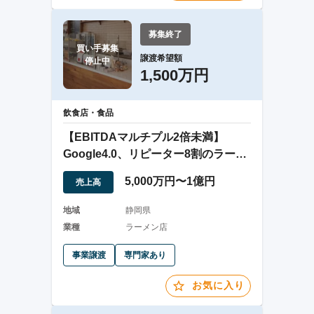
募集終了
買い手募集

譲渡希望額
停止中
1,500万円
飲食店・食品
【EBITDAマルチプル2倍未満】
Google4.0、リピーター8割のラーメ
ン店
5,000万円〜1億円
売上高
地域
静岡県
業種
ラーメン店
事業譲渡
専門家あり
お気に入り