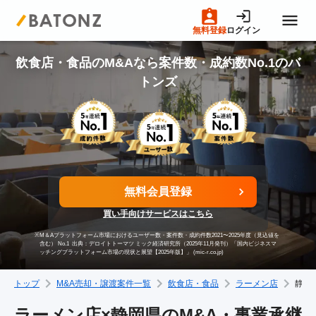
無料登録
ログイン
トップページ
飲食店・食品のM&Aなら案件数・成約数No.1のバ
トンズ
M&A案件一覧
売りたい方へ
無料会員登録
買いたい方へ
買い手向けサービスはこちら
※
M＆Aプラットフォーム市場におけるユーザー数・案件数・成約件数2021〜2025年度（見込値を
成約事例
含む） No.1
出典：デロイトトーマツ ミック経済研究所（2025年11月発刊）「国内ビジネスマ
ッチングプラットフォーム市場の現状と展望【2025年版】」 (mic-r.co.jp)
トップ
M&A売却・譲渡案件一覧
飲食店・食品
ラーメン店
静岡
M&A専門家の方へ
ラーメン店×静岡県のM&A・事業承継