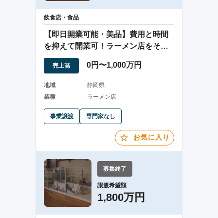
飲食店・食品
【即日開業可能・美品】費用と時間
を抑えて開業可！ラーメン店をその
まま引継ぎ！
0円〜1,000万円
売上高
地域
静岡県
業種
ラーメン店
事業譲渡
専門家なし
お気に入り
募集終了
譲渡希望額
1,800万円