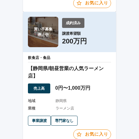
お気に入り
成約済み
買い手募集

譲渡希望額
停止中
200万円
飲食店・食品
【静岡県/朝昼営業の人気ラーメン
店】
0円〜1,000万円
売上高
地域
静岡県
業種
ラーメン店
事業譲渡
専門家なし
お気に入り