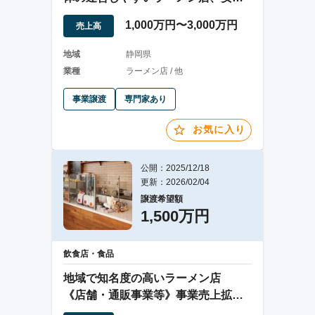
収益
1,000万円〜3,000万円
売上高
地域
静岡県
業種
ラーメン店 / 他
事業譲渡
専門家あり
お気に入り
公開：2025/12/18
更新：2026/02/04
譲渡希望額
1,500万円
飲食店・食品
地域で知名度の高いラーメン店
《店舗・通販事業等》事業売上拡大
中