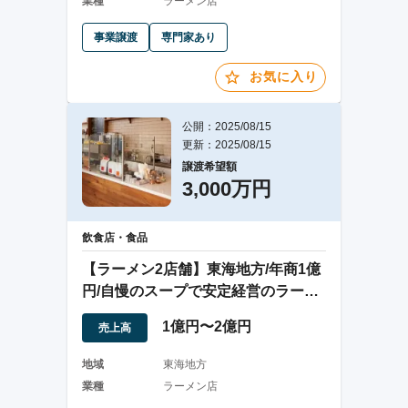
業種
ラーメン店
事業譲渡
専門家あり
お気に入り
公開：2025/08/15
更新：2025/08/15
譲渡希望額
3,000万円
飲食店・食品
【ラーメン2店舗】東海地方/年商1億
円/自慢のスープで安定経営のラーメ
ン店
1億円〜2億円
売上高
地域
東海地方
業種
ラーメン店