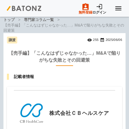
無料登録
ログイン
>
>
トップ
専門家コラム一覧
トップページ
【売手編】「こんなはずじゃなかった…」M&Aで陥りがちな失敗とその
回避策
譲渡
255
2025/06/06
M&A案件一覧
【売手編】「こんなはずじゃなかった…」M&Aで陥り
がちな失敗とその回避策
売りたい方へ
記載者情報
買いたい方へ
成約事例
株式会社ＣＢヘルスケア
M&A専門家の方へ