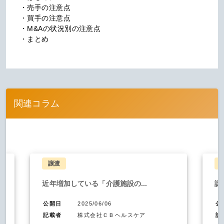
・売手の注意点

・買手の注意点

・M&Aの状況別の注意点

・まとめ
関連コラム
譲渡
近年増加している「介護施設の...
譲
公開日
2025/06/06
公
記載者
株式会社ＣＢヘルスケア
記