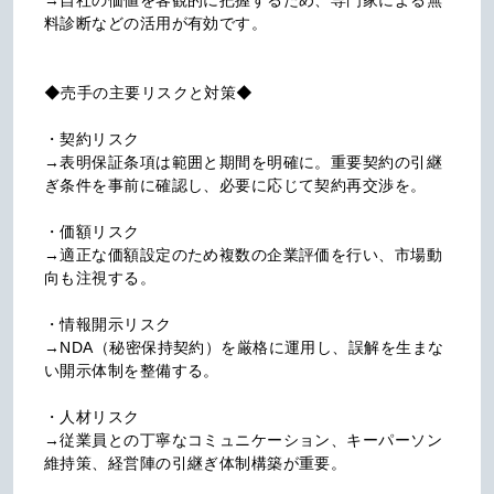
→自社の価値を客観的に把握するため、専門家による無
料診断などの活用が有効です。

◆売手の主要リスクと対策◆

・契約リスク

→表明保証条項は範囲と期間を明確に。重要契約の引継
ぎ条件を事前に確認し、必要に応じて契約再交渉を。

・価額リスク

→適正な価額設定のため複数の企業評価を行い、市場動
向も注視する。

・情報開示リスク

→NDA（秘密保持契約）を厳格に運用し、誤解を生まな
い開示体制を整備する。

・人材リスク

→従業員との丁寧なコミュニケーション、キーパーソン
維持策、経営陣の引継ぎ体制構築が重要。
