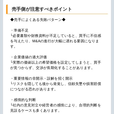
売手側が注意すべきポイント
◆売手によくある失敗パターン◆

・準備不足

└必要書類や財務資料が不足していると、買手に不信感
を与えたり、M&Aの進行が大幅に遅れる要因になりま
す。

・企業価値の過大評価

└実際の価値以上の希望価格を設定してしまうと、買手
が見つからず、交渉が長期化することがあります。

・重要情報の非開示・誤解を招く開示

└リスクを隠しても後から発覚し、信頼失墜や損害賠償
につながる恐れがあります。

・感情的な判断

└社内の意見対立や経営者の感情により、合理的判断を
見誤るケースも多くあります。
