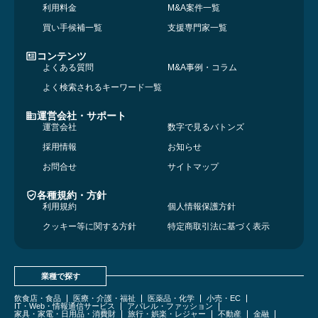
利用料金
M&A案件一覧
買い手候補一覧
支援専門家一覧
コンテンツ
よくある質問
M&A事例・コラム
よく検索されるキーワード一覧
運営会社・サポート
運営会社
数字で見るバトンズ
採用情報
お知らせ
お問合せ
サイトマップ
各種規約・方針
利用規約
個人情報保護方針
クッキー等に関する方針
特定商取引法に基づく表示
業種で探す
飲食店・食品
医療・介護・福祉
医薬品・化学
小売・EC
IT・Web・情報通信サービス
アパレル・ファッション
家具・家電・日用品・消費財
旅行・娯楽・レジャー
不動産
金融