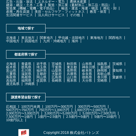
広告・出版・放送
エネルギー・電力
農林水産業
建築・建設・土木・工事
製造・加工業（素材加工・加工品・部品）
製造業（機械・電機・電子部品）
輸送・運送・海運・物流
商社・卸
産廃・再生資源
美容・セルフケア・フィットネス
教育・保育
生活関連サービス
法人向けサービス
その他
地域で探す
北海道
東北地方
関東地方
甲信越・北陸地方
東海地方
関西地方
中国地方
四国地方
九州・沖縄地方
海外
都道府県で探す
北海道
青森県
岩手県
宮城県
秋田県
山形県
福島県
茨城県
栃木県
群馬県
埼玉県
千葉県
東京都
神奈川県
新潟県
富山県
石川県
福井県
山梨県
長野県
岐阜県
静岡県
愛知県
三重県
滋賀県
京都府
大阪府
兵庫県
奈良県
和歌山県
鳥取県
島根県
岡山県
広島県
山口県
徳島県
香川県
愛媛県
高知県
福岡県
佐賀県
長崎県
熊本県
大分県
宮崎県
鹿児島県
沖縄県
譲渡希望金額で探す
応相談
100万円未満
100万円〜300万円
300万円〜500万円
500万円〜750万円
750万円〜1,000万円
1,000万円〜2,000万円
2,000万円〜3,000万円
3,000万円〜5,000万円
5,000万円〜7,500万円
7,500万円〜1億円
1億円〜2.5億円
2.5億円〜5億円
5億円〜10億円
10億円以上
Copyright 2018 株式会社バトンズ