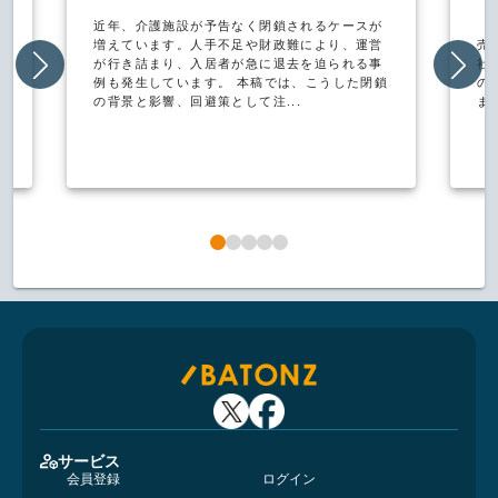
値
近年、介護施設が予告なく閉鎖されるケースが
自
増えています。人手不足や財政難により、運営
売
の
が行き詰まり、入居者が急に退去を迫られる事
社
や
例も発生しています。 本稿では、こうした閉鎖
の
の背景と影響、回避策として注...
ま
サービス
会員登録
ログイン