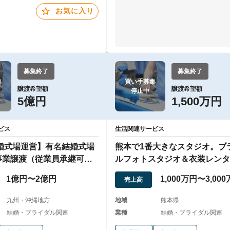
お気に入り
募集終了
募集終了


買い手募集

譲渡希望額
譲渡希望額
停止中
5億円
1,500万円
ビス
生活関連サービス
結婚式場運営】有名結婚式場
熊本で1番大きなスタジオ。ブ
事業譲渡（従業員承継可
ルフォトスタジオ＆衣装レンタ
1億円〜2億円
1,000万円〜3,00
売上高
九州・沖縄地方
地域
熊本県
結婚・ブライダル関連
業種
結婚・ブライダル関連