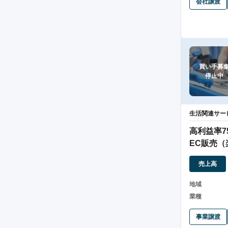
会社譲渡
買い手募集
停止中
生活関連サー
高利益率7
EC販売（
売上高
地域
業種
事業譲渡