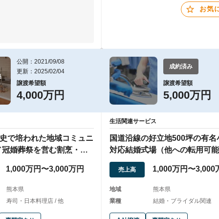
お気
公開：2021/09/08
成約済み
更新：2025/02/04


譲渡希望額
譲渡希望額
4,000万円
5,000万円
生活関連サービス
歴史で培われた地域コミュニ
国道沿線の好立地500坪の有名
／冠婚葬祭を営む割烹・郷
対応結婚式場（他への転用可能
1,000万円〜3,000万円
1,000万円〜3,00
売上高
熊本県
地域
熊本県
寿司・日本料理店 / 他
業種
結婚・ブライダル関連