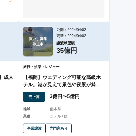
公開：2024/04/02
更新：2024/04/02
買い手募集

譲渡希望額
停止中
35億円
旅行・娯楽・レジャー
能】成人
【福岡】ウェディング可能な高級ホ
テル。港が見えて景色や夜景が綺麗
です。
3億円〜5億円
売上高
地域
熊本県
業種
ホテル / 他
事業譲渡
専門家あり