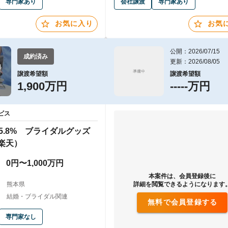
専門家あり
会社譲渡
専門家あり
お気に入り
お気
公開：2026/07/15
成約済み
更新：2026/08/05


譲渡希望額
譲渡希望額
1,900万円
-----万円
ビス
5.8% ブライダルグッズ
楽天）
0円〜1,000万円
本案件は、会員登録後に
熊本県
詳細を閲覧できるようになります
結婚・ブライダル関連
無料で会員登録する
専門家なし