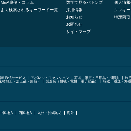
M&A事例・コラム
数字で見るバトンズ
個人情報
よく検索されるキーワード一覧
採用情報
クッキー
お知らせ
特定商取
お問合せ
サイトマップ
・情報通信サービス
アパレル・ファッション
家具・家電・日用品・消費財
旅
素材加工・加工品・部品）
製造業（機械・電機・電子部品）
輸送・運送・海
中国地方
四国地方
九州・沖縄地方
海外