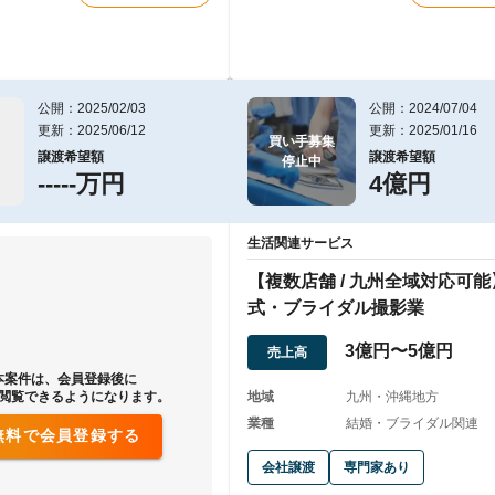
公開：2025/02/03
公開：2024/07/04
更新：2025/06/12
更新：2025/01/16
買い手募集

譲渡希望額
譲渡希望額
停止中
-----万円
4億円
生活関連サービス
【複数店舗 / 九州全域対応可
式・ブライダル撮影業
3億円〜5億円
売上高
本案件は、会員登録後に
閲覧できるようになります。
地域
九州・沖縄地方
業種
結婚・ブライダル関連
無料で会員登録する
会社譲渡
専門家あり