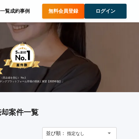
件一覧
成約事例
無料会員登録
ログイン
（見込値を含む） No.1
ッチングプラットフォーム市場の現状と展望【2025年版】」
売却案件一覧
並び順：
指定なし