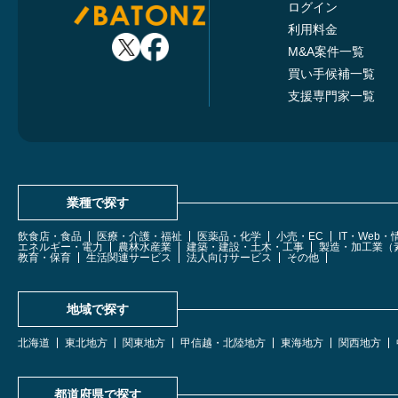
ログイン
利用料金
M&A案件一覧
買い手候補一覧
支援専門家一覧
業種で探す
飲食店・食品
医療・介護・福祉
医薬品・化学
小売・EC
IT・Web
エネルギー・電力
農林水産業
建築・建設・土木・工事
製造・加工業（
教育・保育
生活関連サービス
法人向けサービス
その他
地域で探す
北海道
東北地方
関東地方
甲信越・北陸地方
東海地方
関西地方
都道府県で探す