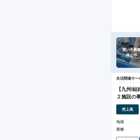
買い手募集
停止中
生活関連サー
【九州/
２施設の
能）
売上高
地域
業種