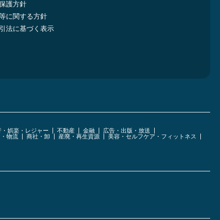
保護方針
等に関する方針
引法に基づく表示
行・娯楽・レジャー
不動産
金融
広告・出版・放送
運・物流
商社・卸
産廃・再生資源
美容・セルフケア・フィットネス