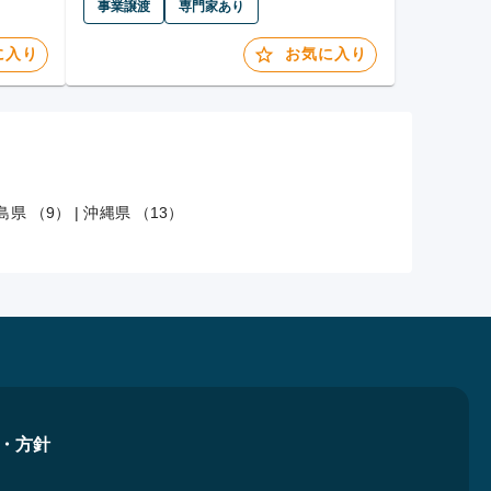
事業譲渡
専門家あり
に入り
お気に入り
島県 （9）
|
沖縄県 （13）
・方針