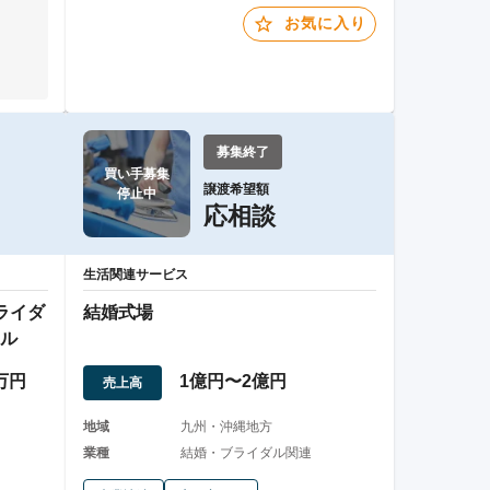
お気に入り
募集終了
買い手募集

譲渡希望額
停止中
応相談
生活関連サービス
ライダ
結婚式場
ル
0万円
1億円〜2億円
売上高
地域
九州・沖縄地方
業種
結婚・ブライダル関連