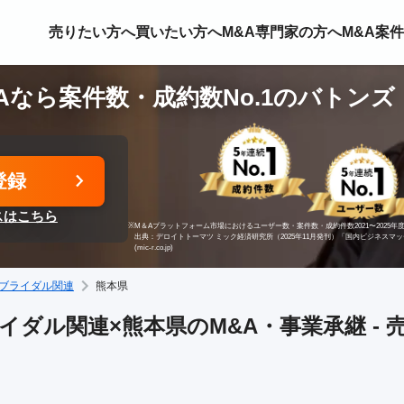
売りたい方へ
買いたい方へ
M&A専門家の方へ
M&A案
Aなら案件数・成約数No.1のバトンズ
登録
スはこちら
※
M＆Aプラットフォーム市場におけるユーザー数・案件数・成約件数2021〜2025年度
出典：デロイトトーマツ ミック経済研究所（2025年11月発刊）「国内ビジネスマ
(mic-r.co.jp)
ブライダル関連
熊本県
イダル関連×熊本県のM&A・事業承継 - 