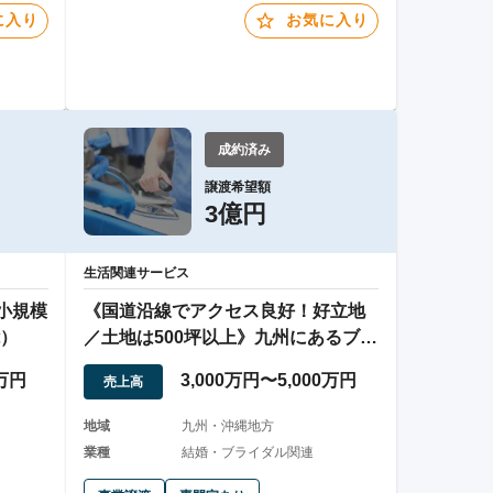
に入り
お気に入り
成約済み
譲渡希望額
3億円
生活関連サービス
小規模
《国道沿線でアクセス良好！好立地
）
／土地は500坪以上》九州にあるブラ
イダルの運営
0万円
3,000万円〜5,000万円
売上高
地域
九州・沖縄地方
業種
結婚・ブライダル関連