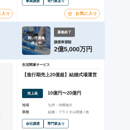
事業譲渡
専門家あり
に入り
お気に入り
募集終了
買い手募集

譲渡希望額
停止中
2億5,000万円
生活関連サービス
【進行期売上20億超】結婚式場運営
10億円〜20億円
売上高
。
地域
九州・沖縄地方
業種
結婚・ブライダル関連 / 他
会社譲渡
専門家あり