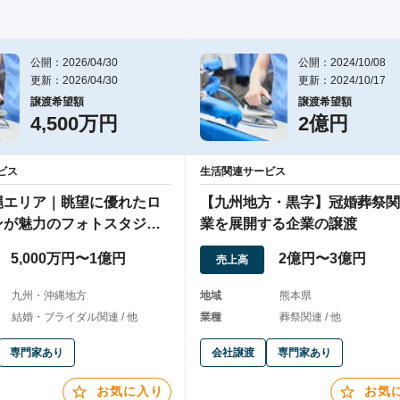
公開：2026/04/30
公開：2024/10/08
更新：2026/04/30
更新：2024/10/17
譲渡希望額
譲渡希望額
4,500万円
2億円
ビス
生活関連サービス
縄エリア｜眺望に優れたロ
【九州地方・黒字】冠婚葬祭関
ンが魅力のフォトスタジオ
業を展開する企業の譲渡
5,000万円〜1億円
2億円〜3億円
売上高
九州・沖縄地方
地域
熊本県
結婚・ブライダル関連 / 他
業種
葬祭関連 / 他
専門家あり
会社譲渡
専門家あり
お気に入り
お気