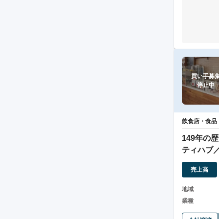
買い手募集
停止中
飲食店・食品
149年の
ティハブ
土料理
売上高
地域
業種