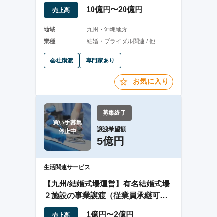
10億円〜20億円
売上高
地域
九州・沖縄地方
業種
結婚・ブライダル関連 / 他
会社譲渡
専門家あり
お気に入り
募集終了
買い手募集

譲渡希望額
停止中
5億円
生活関連サービス
【九州/結婚式場運営】有名結婚式場
２施設の事業譲渡（従業員承継可
能）
1億円〜2億円
売上高