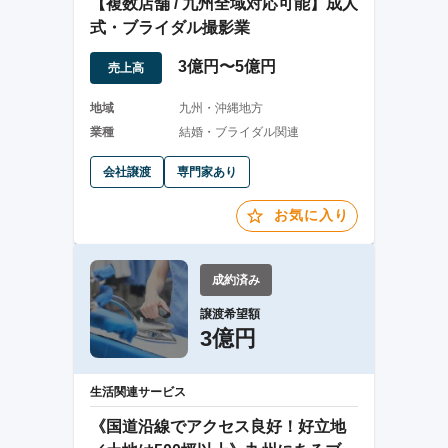
【複数店舗 / 九州全域対応可能】成人
式・ブライダル撮影業
3億円〜5億円
売上高
地域
九州・沖縄地方
業種
結婚・ブライダル関連
会社譲渡
専門家あり
お気に入り
成約済み
譲渡希望額
3億円
生活関連サービス
《国道沿線でアクセス良好！好立地