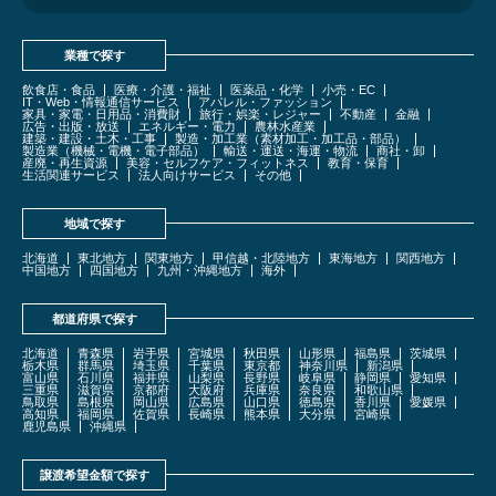
業種で探す
飲食店・食品
医療・介護・福祉
医薬品・化学
小売・EC
IT・Web・情報通信サービス
アパレル・ファッション
家具・家電・日用品・消費財
旅行・娯楽・レジャー
不動産
金融
広告・出版・放送
エネルギー・電力
農林水産業
建築・建設・土木・工事
製造・加工業（素材加工・加工品・部品）
製造業（機械・電機・電子部品）
輸送・運送・海運・物流
商社・卸
産廃・再生資源
美容・セルフケア・フィットネス
教育・保育
生活関連サービス
法人向けサービス
その他
地域で探す
北海道
東北地方
関東地方
甲信越・北陸地方
東海地方
関西地方
中国地方
四国地方
九州・沖縄地方
海外
都道府県で探す
北海道
青森県
岩手県
宮城県
秋田県
山形県
福島県
茨城県
栃木県
群馬県
埼玉県
千葉県
東京都
神奈川県
新潟県
富山県
石川県
福井県
山梨県
長野県
岐阜県
静岡県
愛知県
三重県
滋賀県
京都府
大阪府
兵庫県
奈良県
和歌山県
鳥取県
島根県
岡山県
広島県
山口県
徳島県
香川県
愛媛県
高知県
福岡県
佐賀県
長崎県
熊本県
大分県
宮崎県
鹿児島県
沖縄県
譲渡希望金額で探す