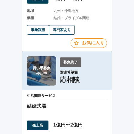
地域
九州・沖縄地方
業種
結婚・ブライダル関連
事業譲渡
専門家あり
お気に入り
募集終了
買い手募集

譲渡希望額
停止中
応相談
生活関連サービス
結婚式場
1億円〜2億円
売上高