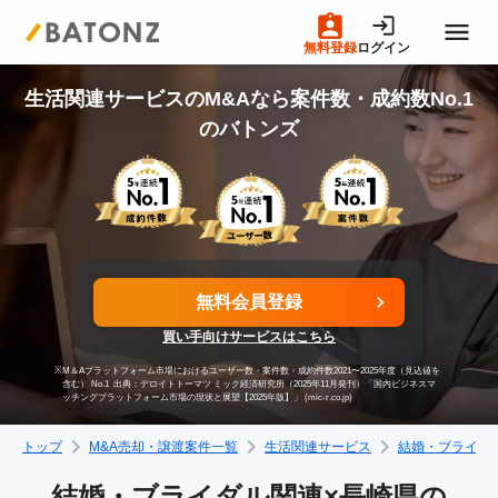
無料登録
ログイン
トップページ
生活関連サービスのM&Aなら案件数・成約数No.1
のバトンズ
M&A案件一覧
売りたい方へ
無料会員登録
買いたい方へ
買い手向けサービスはこちら
※
M＆Aプラットフォーム市場におけるユーザー数・案件数・成約件数2021〜2025年度（見込値を
成約事例
含む） No.1
出典：デロイトトーマツ ミック経済研究所（2025年11月発刊）「国内ビジネスマ
ッチングプラットフォーム市場の現状と展望【2025年版】」 (mic-r.co.jp)
トップ
M&A売却・譲渡案件一覧
生活関連サービス
結婚・ブライダ
M&A専門家の方へ
結婚・ブライダル関連×長崎県の