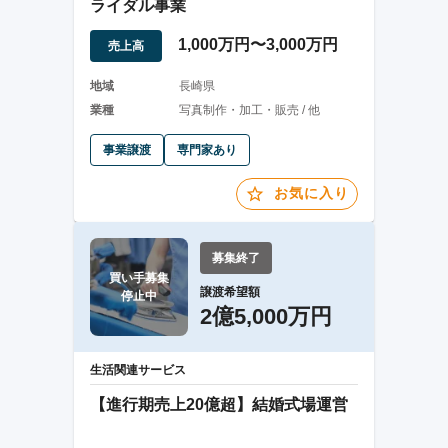
ライダル事業
1,000万円〜3,000万円
売上高
地域
長崎県
業種
写真制作・加工・販売 / 他
事業譲渡
専門家あり
お気に入り
募集終了
買い手募集

譲渡希望額
停止中
2億5,000万円
生活関連サービス
【進行期売上20億超】結婚式場運営