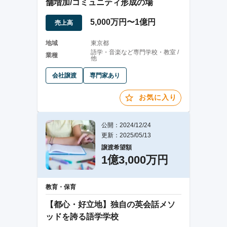
舗増加/コミュニティ形成の場
5,000万円〜1億円
売上高
地域
東京都
語学・音楽など専門学校・教室 /
業種
他
会社譲渡
専門家あり
お気に入り
公開：2024/12/24
更新：2025/05/13
譲渡希望額
1億3,000万円
教育・保育
【都心・好立地】独自の英会話メソ
ッドを誇る語学学校