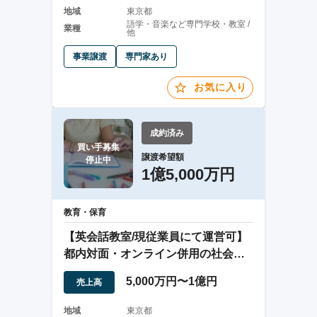
地域
東京都
語学・音楽など専門学校・教室 /
業種
他
事業譲渡
専門家あり
お気に入り
成約済み
買い手募集

譲渡希望額
停止中
1億5,000万円
教育・保育
【英会話教室/現従業員にて運営可】
都内対面・オンライン併用の社会人
向け英会話教室
5,000万円〜1億円
売上高
地域
東京都