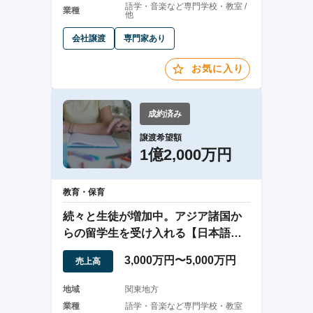
語学・音楽など専門学校・教室 /
業種
他
会社譲渡
専門家あり
お気に入り
成約済み
譲渡希望額
1億2,000万円
教育・保育
続々と生徒が増加中。アジア諸国か
らの留学生を受け入れる【日本語学
校】の株式譲渡
3,000万円〜5,000万円
売上高
地域
関東地方
業種
語学・音楽など専門学校・教室