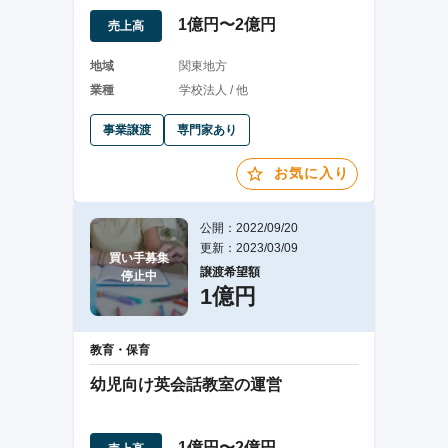
も多い
1億円〜2億円
売上高
地域
関東地方
業種
学校法人 / 他
事業譲渡
専門家あり
お気に入り
公開：2022/09/20
更新：2023/03/09
買い手募集

譲渡希望額
停止中
1億円
教育・保育
幼児向け英会話教室の運営
1億円〜2億円