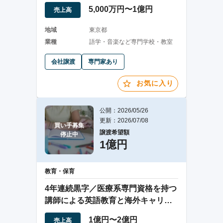
5,000万円〜1億円
売上高
地域
東京都
業種
語学・音楽など専門学校・教室
会社譲渡
専門家あり
お気に入り
公開：2026/05/26
更新：2026/07/08
買い手募集

譲渡希望額
停止中
1億円
教育・保育
4年連続黒字／医療系専門資格を持つ
講師による英語教育と海外キャリア
支援事業の譲渡
1億円〜2億円
売上高