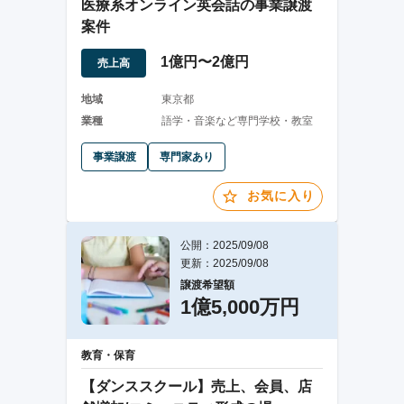
医療系オンライン英会話の事業譲渡
案件
1億円〜2億円
売上高
地域
東京都
業種
語学・音楽など専門学校・教室
事業譲渡
専門家あり
お気に入り
公開：2025/09/08
更新：2025/09/08
譲渡希望額
1億5,000万円
教育・保育
【ダンススクール】売上、会員、店