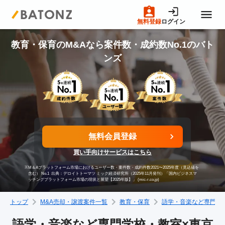
無料登録
ログイン
トップページ
教育・保育のM&Aなら案件数・成約数No.1のバト
ンズ
M&A案件一覧
売りたい方へ
無料会員登録
買いたい方へ
買い手向けサービスはこちら
※
M＆Aプラットフォーム市場におけるユーザー数・案件数・成約件数2021〜2025年度（見込値を
成約事例
含む） No.1
出典：デロイトトーマツ ミック経済研究所（2025年11月発刊）「国内ビジネスマ
ッチングプラットフォーム市場の現状と展望【2025年版】」 (mic-r.co.jp)
トップ
M&A売却・譲渡案件一覧
教育・保育
語学・音楽など専門学
M&A専門家の方へ
語学・音楽など専門学校・教室×東京