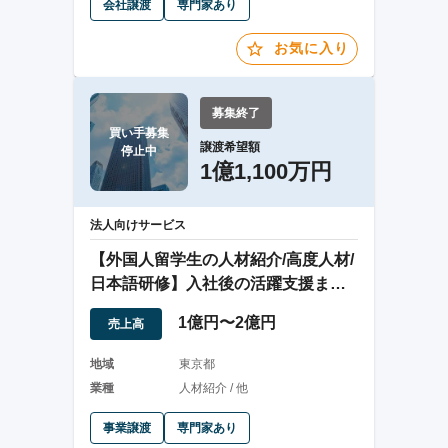
会社譲渡
専門家あり
お気に入り
募集終了
買い手募集

譲渡希望額
停止中
1億1,100万円
法人向けサービス
【外国人留学生の人材紹介/高度人材/
日本語研修】入社後の活躍支援まで
サポート
1億円〜2億円
売上高
地域
東京都
業種
人材紹介 / 他
事業譲渡
専門家あり