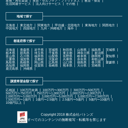
産廃・再生資源
美容・セルフケア・フィットネス
教育・保育
生活関連サービス
法人向けサービス
その他
地域で探す
北海道
東北地方
関東地方
甲信越・北陸地方
東海地方
関西地方
中国地方
四国地方
九州・沖縄地方
海外
都道府県で探す
北海道
青森県
岩手県
宮城県
秋田県
山形県
福島県
茨城県
栃木県
群馬県
埼玉県
千葉県
東京都
神奈川県
新潟県
富山県
石川県
福井県
山梨県
長野県
岐阜県
静岡県
愛知県
三重県
滋賀県
京都府
大阪府
兵庫県
奈良県
和歌山県
鳥取県
島根県
岡山県
広島県
山口県
徳島県
香川県
愛媛県
高知県
福岡県
佐賀県
長崎県
熊本県
大分県
宮崎県
鹿児島県
沖縄県
譲渡希望金額で探す
応相談
100万円未満
100万円〜300万円
300万円〜500万円
500万円〜750万円
750万円〜1,000万円
1,000万円〜2,000万円
2,000万円〜3,000万円
3,000万円〜5,000万円
5,000万円〜7,500万円
7,500万円〜1億円
1億円〜2.5億円
2.5億円〜5億円
5億円〜10億円
10億円以上
Copyright 2018 株式会社バトンズ
すべてのコンテンツの無断複写・転載等を禁じます