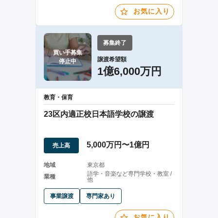
お気に入り
募集終了
買い手募集

譲渡希望額
停止中
1億6,000万円
教育・保育
23区内適正校日本語学校の譲渡
5,000万円〜1億円
売上高
地域
東京都
語学・音楽など専門学校・教室 /
業種
他
事業譲渡
専門家あり
お気に入り