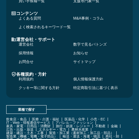
買い手候補一覧
支援専門家一覧
コンテンツ
よくある質問
M&A事例・コラム
よく検索されるキーワード一覧
運営会社・サポート
運営会社
数字で見るバトンズ
採用情報
お知らせ
お問合せ
サイトマップ
各種規約・方針
利用規約
個人情報保護方針
クッキー等に関する方針
特定商取引法に基づく表示
業種で探す
飲食店・食品
医療・介護・福祉
医薬品・化学
小売・EC
IT・Web・情報通信サービス
アパレル・ファッション
家具・家電・日用品・消費財
旅行・娯楽・レジャー
不動産
金融
広告・出版・放送
エネルギー・電力
農林水産業
建築・建設・土木・工事
製造・加工業（素材加工・加工品・部品）
製造業（機械・電機・電子部品）
輸送・運送・海運・物流
商社・卸