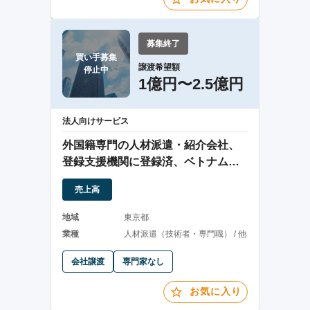
募集終了
買い手募集

譲渡希望額
停止中
1億円〜2.5億円
法人向けサービス
外国籍専門の人材派遣・紹介会社、
登録支援機関に登録済、ベトナムに
日本語学校を経営
売上高
地域
東京都
業種
人材派遣（技術者・専門職） / 他
会社譲渡
専門家なし
お気に入り