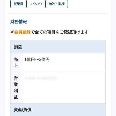
従業員
ノウハウ
特許・商標
財務情報
※
会員登録
で全ての項目をご確認頂けます
損益
売
1億円〜2億円
上
営
X,000~X,000万円
業
利
益
資産/負債