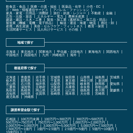
飲食店・食品
医療・介護・福祉
医薬品・化学
小売・EC
IT・Web・情報通信サービス
アパレル・ファッション
家具・家電・日用品・消費財
旅行・娯楽・レジャー
不動産
金融
広告・出版・放送
エネルギー・電力
農林水産業
建築・建設・土木・工事
製造・加工業（素材加工・加工品・部品）
製造業（機械・電機・電子部品）
輸送・運送・海運・物流
商社・卸
産廃・再生資源
美容・セルフケア・フィットネス
教育・保育
生活関連サービス
法人向けサービス
その他
地域で探す
北海道
東北地方
関東地方
甲信越・北陸地方
東海地方
関西地方
中国地方
四国地方
九州・沖縄地方
海外
都道府県で探す
北海道
青森県
岩手県
宮城県
秋田県
山形県
福島県
茨城県
栃木県
群馬県
埼玉県
千葉県
東京都
神奈川県
新潟県
富山県
石川県
福井県
山梨県
長野県
岐阜県
静岡県
愛知県
三重県
滋賀県
京都府
大阪府
兵庫県
奈良県
和歌山県
鳥取県
島根県
岡山県
広島県
山口県
徳島県
香川県
愛媛県
高知県
福岡県
佐賀県
長崎県
熊本県
大分県
宮崎県
鹿児島県
沖縄県
譲渡希望金額で探す
応相談
100万円未満
100万円〜300万円
300万円〜500万円
500万円〜750万円
750万円〜1,000万円
1,000万円〜2,000万円
2,000万円〜3,000万円
3,000万円〜5,000万円
5,000万円〜7,500万円
7,500万円〜1億円
1億円〜2.5億円
2.5億円〜5億円
5億円〜10億円
10億円以上