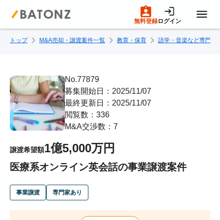
無料登録
ログイン
トップ
M&A売却・譲渡案件一覧
教育・保育
語学・音楽など専門学
トップページ
M&A案件一覧
No.77879
募集開始日：2025/11/07
最終更新日：2025/11/07
売りたい方へ
閲覧数：336
M&A交渉数：7
買いたい方へ
1億5,000万円
譲渡希望額
医療系オンライン英会話の事業譲渡案件
成約事例
事業譲渡
専門家あり
M&A専門家の方へ