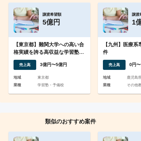
譲渡希望額
譲渡
5億円
1
【東京都】難関大学への高い合
【九州】医療系
格実績を誇る高収益な学習塾運
件
営事業の譲渡
3億円〜5億円
0円〜
売上高
売上高
地域
東京都
地域
鹿児島
業種
学習塾・予備校
業種
その他
類似のおすすめ案件