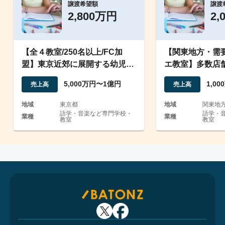
譲渡希望額
譲渡
2,800万円
2,
【全４教室/250名以上/FC加
【関東地方・需
盟】東京近郊に展開する幼児教
エ教室】多数店
室の事業譲渡
が営業黒字/事業
5,000万円〜1億円
1,0
売上高
売上高
地域
東京都
地域
関東地
語学・音楽など専門学校・
語学・
業種
業種
教室
教室