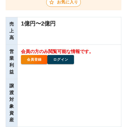
お気に入り
1億円〜2億円
売
上
高
営
会員の方のみ閲覧可能な情報です。
業
会員登録
ログイン
利
益
譲
渡
対
象
資
産