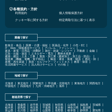
各種規約・方針
利用規約
個人情報保護方針
クッキー等に関する方針
特定商取引法に基づく表示
業種で探す
飲食店・食品
医療・介護・福祉
医薬品・化学
小売・EC
IT・Web・情報通信サービス
アパレル・ファッション
家具・家電・日用品・消費財
旅行・娯楽・レジャー
不動産
金融
広告・出版・放送
エネルギー・電力
農林水産業
建築・建設・土木・工事
製造・加工業（素材加工・加工品・部品）
製造業（機械・電機・電子部品）
輸送・運送・海運・物流
商社・卸
産廃・再生資源
美容・セルフケア・フィットネス
教育・保育
生活関連サービス
法人向けサービス
その他
地域で探す
北海道
東北地方
関東地方
甲信越・北陸地方
東海地方
関西地方
中国地方
四国地方
九州・沖縄地方
海外
都道府県で探す
北海道
青森県
岩手県
宮城県
秋田県
山形県
福島県
茨城県
栃木県
群馬県
埼玉県
千葉県
東京都
神奈川県
新潟県
富山県
石川県
福井県
山梨県
長野県
岐阜県
静岡県
愛知県