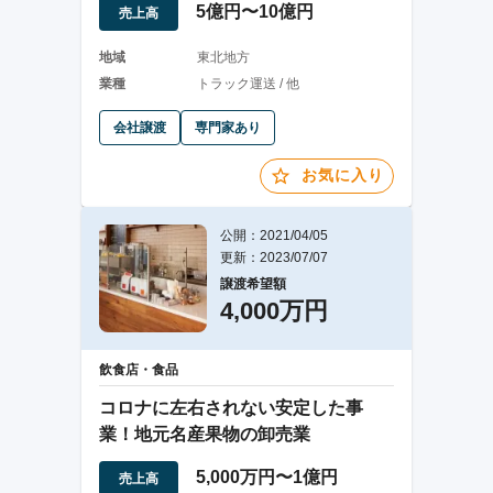
5億円〜10億円
売上高
地域
東北地方
業種
トラック運送 / 他
会社譲渡
専門家あり
お気に入り
公開：2021/04/05
更新：2023/07/07
譲渡希望額
4,000万円
飲食店・食品
コロナに左右されない安定した事
業！地元名産果物の卸売業
5,000万円〜1億円
売上高