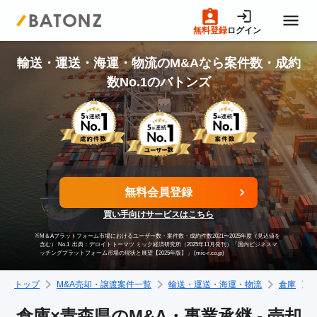
無料登録
ログイン
トップページ
輸送・運送・海運・物流のM&Aなら案件数・成約
数No.1のバトンズ
M&A案件一覧
売りたい方へ
無料会員登録
買いたい方へ
買い手向けサービスはこちら
※
M＆Aプラットフォーム市場におけるユーザー数・案件数・成約件数2021〜2025年度（見込値を
成約事例
含む） No.1
出典：デロイトトーマツ ミック経済研究所（2025年11月発刊）「国内ビジネスマ
ッチングプラットフォーム市場の現状と展望【2025年版】」 (mic-r.co.jp)
トップ
M&A売却・譲渡案件一覧
輸送・運送・海運・物流
倉庫
M&A専門家の方へ
倉庫×青森県のM&A・事業承継 - 売却