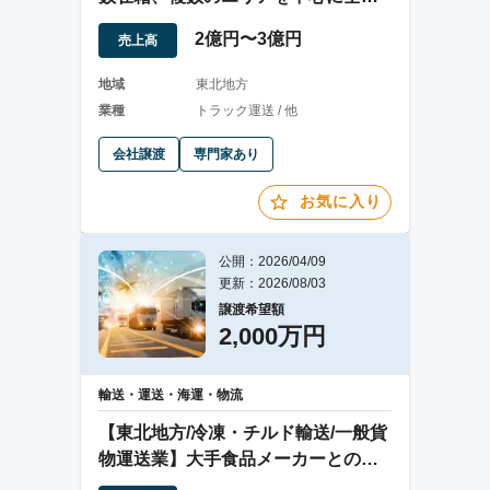
配送対応
2億円〜3億円
売上高
地域
東北地方
業種
トラック運送 / 他
会社譲渡
専門家あり
お気に入り
公開：2026/04/09
更新：2026/08/03
譲渡希望額
2,000万円
輸送・運送・海運・物流
【東北地方/冷凍・チルド輸送/一般貨
物運送業】大手食品メーカーとの取
引実績多数