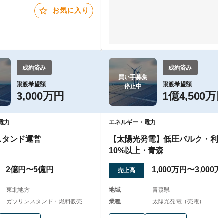
お気に入り
成約済み
成約済み
買い手募集

譲渡希望額
譲渡希望額
停止中
3,000万円
1億4,500
電力
エネルギー・電力
スタンド運営
【太陽光発電】低圧バルク・利
10%以上・青森
2億円〜5億円
1,000万円〜3,00
売上高
東北地方
地域
青森県
ガソリンスタンド・燃料販売
業種
太陽光発電（売電）