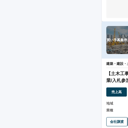
買い手募集停
建築・建設・
【土木工
業/入札参
業基盤確
売上高
地域
業種
会社譲渡