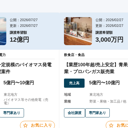
公開：2026/07/27
公開：2026/02/27
更新：2026/07/27
更新：2026/02/27
譲渡希望額
譲渡希望額
12億円
3,000万円
電力
飲食店・食品
一定規模のバイオマス発電
【業歴100年超/売上安定】青
渡案件
業・プロパンガス販売業
5億円〜10億円
5億円〜10億円
売上高
東北地方
地域
東北地方
バイオマス等その他発電（売
業種
野菜・果物・加工品 / 他
電）
専門家あり
会社譲渡
専門家あり
お気に入り
お気