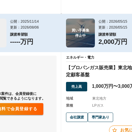
公開：2025/11/14
公開：2026/05/15
更新：2026/08/06
更新：2026/05/15
買い手募集

譲渡希望額
譲渡希望額
停止中
-----万円
2,000万円
エネルギー・電力
【プロパンガス販売業】東北地
定顧客基盤
1,000万円〜3,00
売上高
本案件は、会員登録後に
閲覧できるようになります。
地域
東北地方
業種
LPガス
無料で会員登録する
会社譲渡
専門家あり
お気