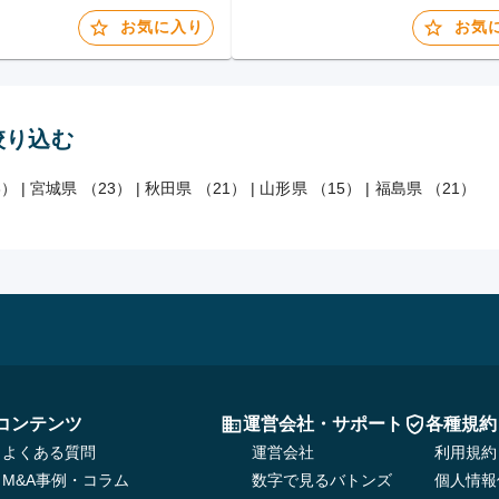
お気に入り
お気
絞り込む
3）
|
宮城県 （23）
|
秋田県 （21）
|
山形県 （15）
|
福島県 （21）
コンテンツ
運営会社・サポート
各種規約
よくある質問
運営会社
利用規約
M&A事例・コラム
数字で見るバトンズ
個人情報