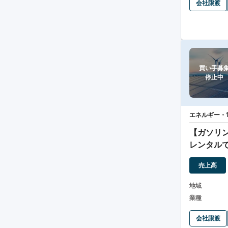
会社譲渡
買い手募集
停止中
エネルギー・
【ガソリ
レンタル
用/多角化
売上高
地域
業種
会社譲渡