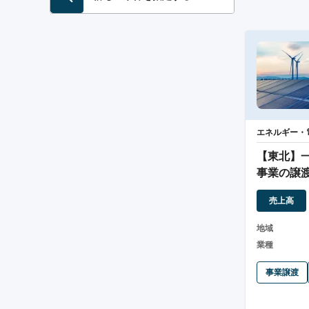
エネルギー・
【東北】
事業の譲
売上高
地域
業種
事業譲渡