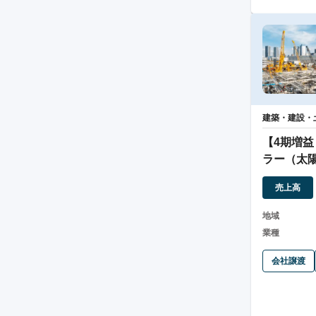
建築・建設・
【4期増益
ラー（太
社
売上高
地域
業種
会社譲渡