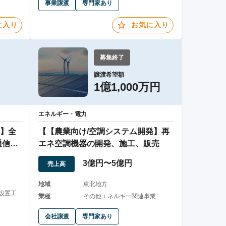
事業譲渡
専門家あり
に入り
お気に入り
募集終了
譲渡希望額
1億1,000万円
エネルギー・電力
】全
【【農業向け/空調システム開発】再
通信工
エネ空調機器の開発、施工、販売
3億円〜5億円
売上高
地域
東北地方
設置工
業種
その他エネルギー関連事業
会社譲渡
専門家あり