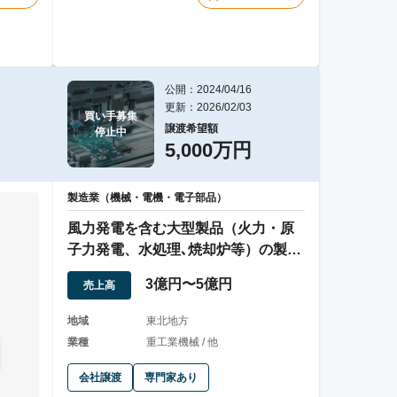
公開：2024/04/16
更新：2026/02/03
買い手募集

譲渡希望額
停止中
5,000万円
製造業（機械・電機・電子部品）
風力発電を含む大型製品（火力・原
子力発電、水処理､焼却炉等）の製造
業
3億円〜5億円
売上高
。
地域
東北地方
業種
重工業機械 / 他
会社譲渡
専門家あり