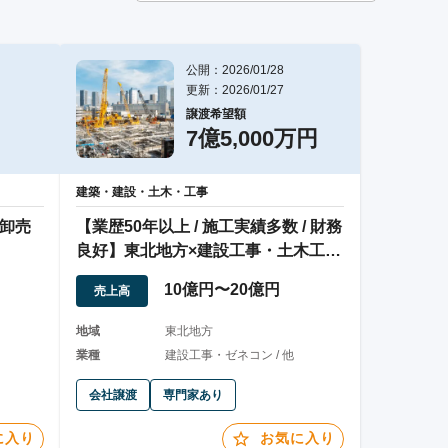
公開：2026/01/28
更新：2026/01/27
譲渡希望額
7億5,000万円
建築・建設・土木・工事
果卸売
【業歴50年以上 / 施工実績多数 / 財務
良好】東北地方×建設工事・土木工事
業
10億円〜20億円
売上高
地域
東北地方
業種
建設工事・ゼネコン / 他
会社譲渡
専門家あり
に入り
お気に入り