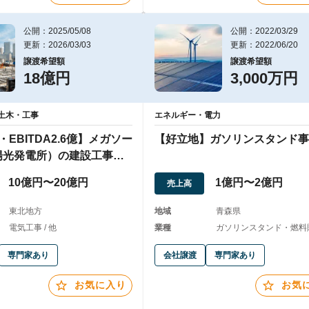
公開：2025/05/08
公開：2022/03/29
更新：2026/03/03
更新：2022/06/20
譲渡希望額
譲渡希望額
18億円
3,000万円
土木・工事
エネルギー・電力
・EBITDA2.6億】メガソー
【好立地】ガソリンスタンド事
陽光発電所）の建設工事会
10億円〜20億円
1億円〜2億円
売上高
東北地方
地域
青森県
電気工事 / 他
業種
ガソリンスタンド・燃料
専門家あり
会社譲渡
専門家あり
お気に入り
お気