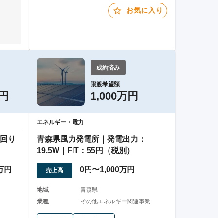
お気に入り
成約済み
譲渡希望額
万円
1,000万円
エネルギー・電力
回り
青森県風力発電所｜発電出力：
19.5W｜FIT：55円（税別）
0万円
0円〜1,000万円
売上高
地域
青森県
業種
その他エネルギー関連事業