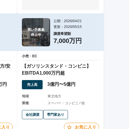
公開：2026/04/21
更新：2026/05/15
買い手募集

譲渡希望額
停止中
7,000万円
小売・EC
方/安
【ガソリンスタンド・コンビニ】
EBITDA1,000万円超
0万円
3億円〜5億円
売上高
地域
東北地方
業種
スーパー・コンビニ / 他
会社譲渡
専門家あり
に入り
お気に入り