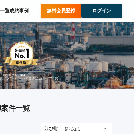
件一覧
成約事例
無料会員登録
ログイン
（見込値を含む） No.1
ッチングプラットフォーム市場の現状と展望【2025年版】」
却案件一覧
並び順：
指定なし