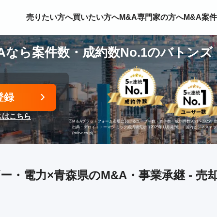
売りたい方へ
買いたい方へ
M&A専門家の方へ
M&A案
Aなら案件数・成約数No.1のバトンズ
登録
スはこちら
※
M＆Aプラットフォーム市場におけるユーザー数・案件数・成約件数2021〜2025年度
出典：デロイトトーマツ ミック経済研究所（2025年11月発刊）「国内ビジネスマ
(mic-r.co.jp)
ー・電力×青森県のM&A・事業承継 - 売