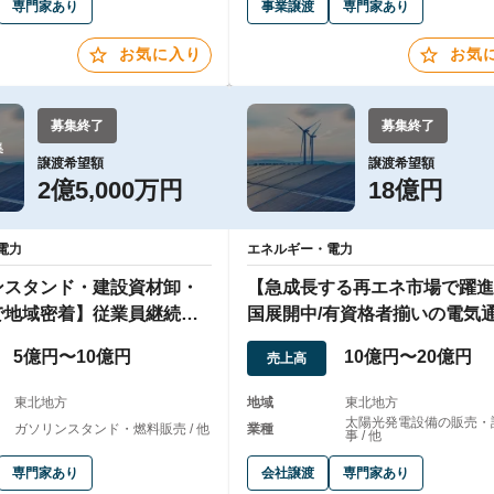
専門家あり
事業譲渡
専門家あり
お気に入り
お気
募集終了
募集終了


譲渡希望額
譲渡希望額
2億5,000万円
18億円
電力
エネルギー・電力
ンスタンド・建設資材卸・
【急成長する再エネ市場で躍進
で地域密着】従業員継続雇
国展開中/有資格者揃いの電気
戦略
事企業
5億円〜10億円
10億円〜20億円
売上高
東北地方
地域
東北地方
太陽光発電設備の販売・
ガソリンスタンド・燃料販売 / 他
業種
事 / 他
専門家あり
会社譲渡
専門家あり