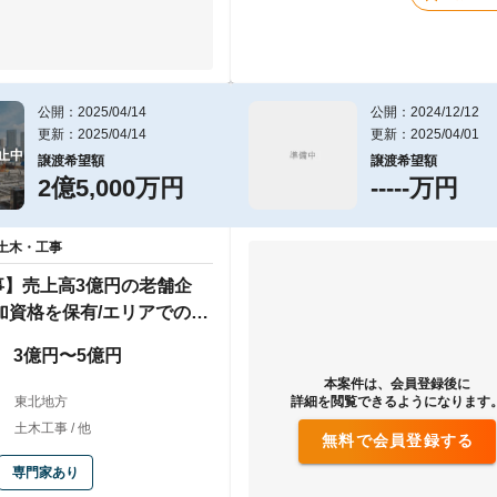
公開：2025/04/14
公開：2024/12/12
更新：2025/04/14
更新：2025/04/01
止中
譲渡希望額
譲渡希望額
2億5,000万円
-----万円
土木・工事
事】売上高3億円の老舗企
加資格を保有/エリアでの営
立
3億円〜5億円
本案件は、会員登録後に
東北地方
詳細を閲覧できるようになります
土木工事 / 他
無料で会員登録する
専門家あり