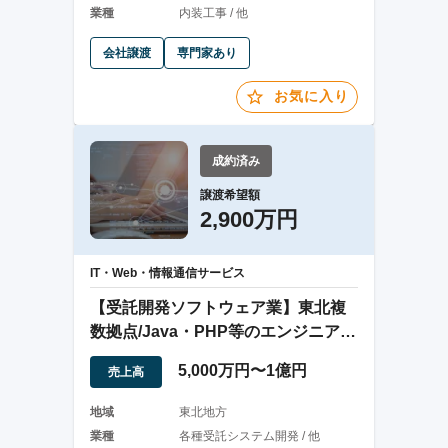
業種
内装工事 / 他
会社譲渡
専門家あり
お気に入り
成約済み
譲渡希望額
2,900万円
IT・Web・情報通信サービス
【受託開発ソフトウェア業】東北複
数拠点/Java・PHP等のエンジニアが
在籍
5,000万円〜1億円
売上高
地域
東北地方
業種
各種受託システム開発 / 他