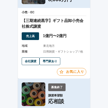
小売・EC
【三期連続黒字】ギフト品卸小売会
社株式譲渡
1億円〜2億円
売上高
地域
東北地方
業種
日用雑貨・ギフトショップ / 他
会社譲渡
専門家あり
お気に入り
募集終了
譲渡希望額
応相談