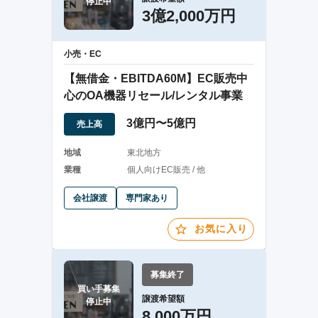
停止中
3億2,000万円
小売・EC
【無借金・EBITDA60M】EC販売中
心のOA機器リセール/レンタル事業
3億円〜5億円
売上高
地域
東北地方
業種
個人向けEC販売 / 他
会社譲渡
専門家あり
お気に入り
募集終了
買い手募集

譲渡希望額
停止中
8,000万円