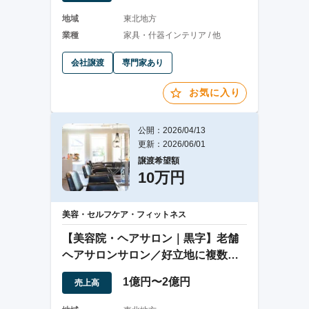
地域
東北地方
業種
家具・什器インテリア / 他
会社譲渡
専門家あり
お気に入り
公開：2026/04/13
更新：2026/06/01
譲渡希望額
10万円
美容・セルフケア・フィットネス
【美容院・ヘアサロン｜黒字】老舗
ヘアサロンサロン／好立地に複数店
舗を展開
1億円〜2億円
売上高