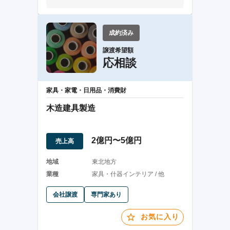
成約済み
譲渡希望額
応相談
家具・家電・日用品・消費財
木造建具製造
2億円〜5億円
売上高
地域
東北地方
業種
家具・什器インテリア / 他
会社譲渡
専門家あり
お気に入り