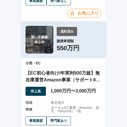
事業譲渡
専門家なし
お気に入り
成約済み
買い手募集

譲渡希望額
停止中
550万円
小売・EC
【EC初心者向け/年実利500万超】無
在庫運営Amazon事業（サポート6か
月）
1,000万円〜3,000万円
売上高
地域
東北地方
ポータルEC事業（Amazon、楽
業種
天、Yahoo!等） / 他
事業譲渡
専門家あり