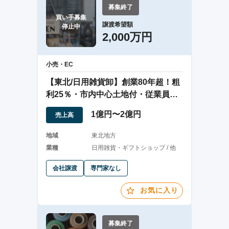
募集終了
買い手募集

譲渡希望額
停止中
2,000万円
小売・EC
【東北/日用雑貨卸】創業80年超！粗
利25％・市内中心土地付・従業員約5
名の法人
1億円〜2億円
売上高
地域
東北地方
業種
日用雑貨・ギフトショップ / 他
会社譲渡
専門家なし
お気に入り
募集終了