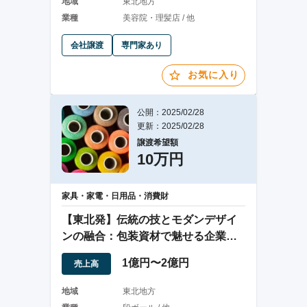
地域
東北地方
業種
美容院・理髪店 / 他
会社譲渡
専門家あり
お気に入り
公開：2025/02/28
更新：2025/02/28
譲渡希望額
10万円
家具・家電・日用品・消費財
【東北発】伝統の技とモダンデザイ
ンの融合：包装資材で魅せる企業の
新たな価値創造
1億円〜2億円
売上高
地域
東北地方