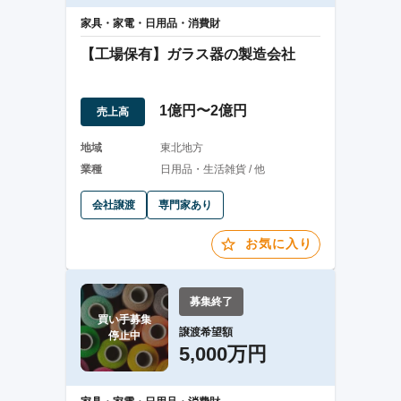
家具・家電・日用品・消費財
【工場保有】ガラス器の製造会社
1億円〜2億円
売上高
地域
東北地方
業種
日用品・生活雑貨 / 他
会社譲渡
専門家あり
お気に入り
募集終了
買い手募集

譲渡希望額
停止中
5,000万円