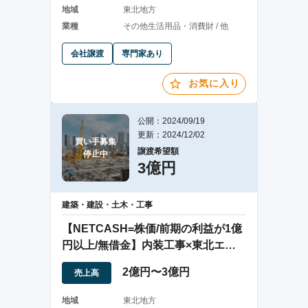
地域
東北地方
業種
その他生活用品・消費財 / 他
会社譲渡
専門家あり
お気に入り
公開：2024/09/19
更新：2024/12/02
買い手募集

譲渡希望額
停止中
3億円
建築・建設・土木・工事
【NETCASH=株価/前期の利益が1億
円以上/無借金】内装工事×東北エリ
ア
2億円〜3億円
売上高
地域
東北地方