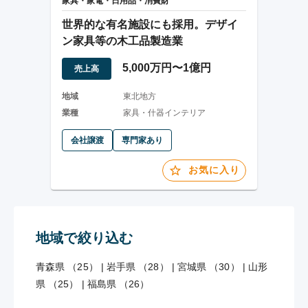
家具・家電・日用品・消費財
世界的な有名施設にも採用。デザイ
ン家具等の木工品製造業
5,000万円〜1億円
売上高
地域
東北地方
業種
家具・什器インテリア
会社譲渡
専門家あり
お気に入り
地域で絞り込む
青森県 （25）
|
岩手県 （28）
|
宮城県 （30）
|
山形
県 （25）
|
福島県 （26）