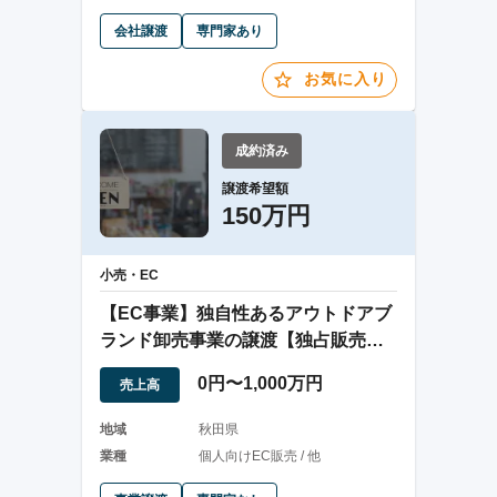
会社譲渡
専門家あり
お気に入り
成約済み
譲渡希望額
150万円
小売・EC
【EC事業】独自性あるアウトドアブ
ランド卸売事業の譲渡【独占販売
可】
0円〜1,000万円
売上高
地域
秋田県
業種
個人向けEC販売 / 他