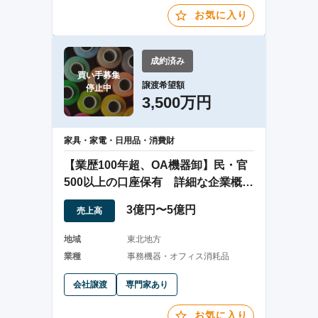
お気に入り
成約済み
買い手募集

譲渡希望額
停止中
3,500万円
家具・家電・日用品・消費財
【業歴100年超、OA機器卸】民・官
500以上の口座保有 詳細な企業概要
書あり
3億円〜5億円
売上高
地域
東北地方
業種
事務機器・オフィス消耗品
会社譲渡
専門家あり
お気に入り