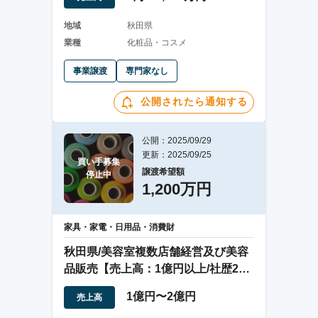
地域
秋田県
業種
化粧品・コスメ
事業譲渡
専門家なし
公開されたら通知する
公開：2025/09/29
更新：2025/09/25
買い手募集

譲渡希望額
停止中
1,200万円
家具・家電・日用品・消費財
秋田県/美容室複数店舗経営及び美容
品販売【売上高：1億円以上/社歴20
年以上】
1億円〜2億円
売上高