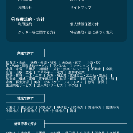
お問合せ
サイトマップ
各種規約・方針
利用規約
個人情報保護方針
クッキー等に関する方針
特定商取引法に基づく表示
業種で探す
飲食店・食品
医療・介護・福祉
医薬品・化学
小売・EC
IT・Web・情報通信サービス
アパレル・ファッション
家具・家電・日用品・消費財
旅行・娯楽・レジャー
不動産
金融
広告・出版・放送
エネルギー・電力
農林水産業
建築・建設・土木・工事
製造・加工業（素材加工・加工品・部品）
製造業（機械・電機・電子部品）
輸送・運送・海運・物流
商社・卸
産廃・再生資源
美容・セルフケア・フィットネス
教育・保育
生活関連サービス
法人向けサービス
その他
地域で探す
北海道
東北地方
関東地方
甲信越・北陸地方
東海地方
関西地方
中国地方
四国地方
九州・沖縄地方
海外
都道府県で探す
北海道
青森県
岩手県
宮城県
秋田県
山形県
福島県
茨城県