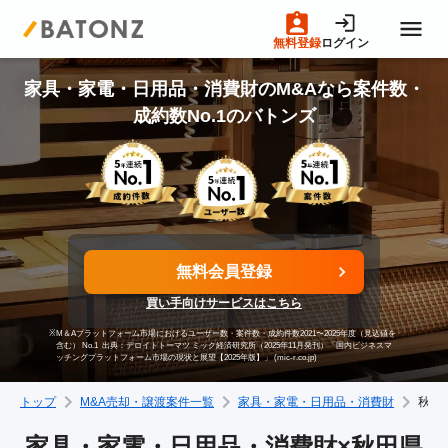
無料登録
ログイン
トップページ
家具・家電・日用品・消費財のM&Aなら案件数・
成約数No.1のバトンズ
M&A案件一覧
売りたい方へ
無料会員登録
買いたい方へ
買い手向けサービスはこちら
※
M＆Aプラットフォーム市場におけるユーザー数・案件数・成約件数2021〜2025年度（見込値を
成約事例
含む） No.1
出典：デロイトトーマツ ミック経済研究所（2025年11月発刊）「国内ビジネスマ
ッチングプラットフォーム市場の現状と展望【2025年版】」 (mic-r.co.jp)
トップ
M&A売却・譲渡案件一覧
家具・家電・日用品・消費財
秋田
M&A専門家の方へ
家具・家電・日用品・消費財×秋田県