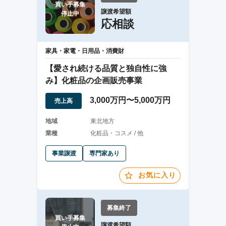
買い手募集

譲渡希望額
停止中
応相談
家具・家電・日用品・消費財
【愛され続ける品質と独自性に強
み】化粧品の企画販売事業
3,000万円〜5,000万円
売上高
地域
東北地方
業種
化粧品・コスメ / 他
事業譲渡
専門家あり
お気に入り
募集終了
買い手募集

譲渡希望額