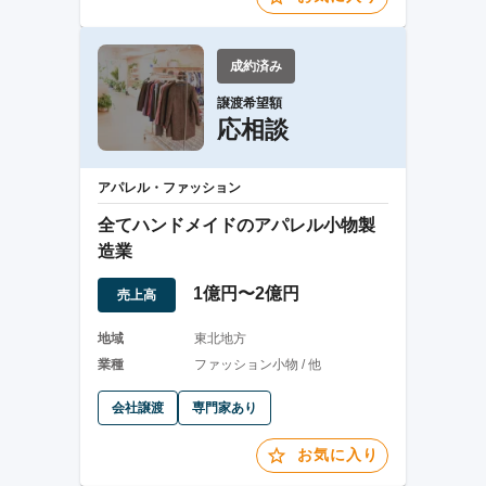
成約済み
譲渡希望額
応相談
アパレル・ファッション
全てハンドメイドのアパレル小物製
造業
1億円〜2億円
売上高
地域
東北地方
業種
ファッション小物 / 他
会社譲渡
専門家あり
お気に入り