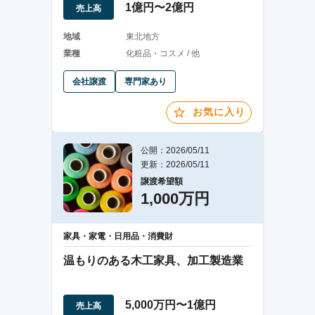
1億円〜2億円
売上高
地域
東北地方
業種
化粧品・コスメ / 他
会社譲渡
専門家あり
お気に入り
公開：2026/05/11
更新：2026/05/11
譲渡希望額
1,000万円
家具・家電・日用品・消費財
温もりのある木工家具、加工製造業
5,000万円〜1億円
売上高