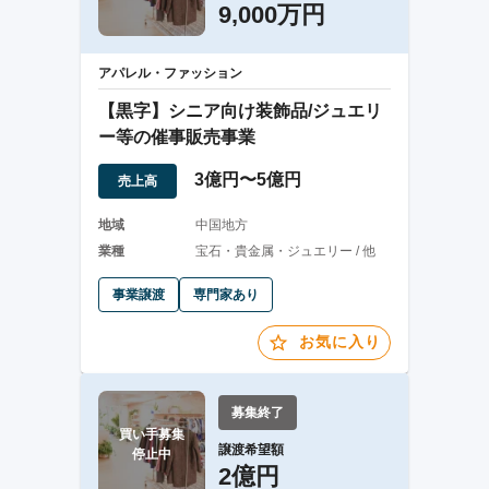
9,000万円
アパレル・ファッション
【黒字】シニア向け装飾品/ジュエリ
ー等の催事販売事業
3億円〜5億円
売上高
地域
中国地方
業種
宝石・貴金属・ジュエリー / 他
事業譲渡
専門家あり
お気に入り
募集終了
買い手募集

譲渡希望額
停止中
2億円