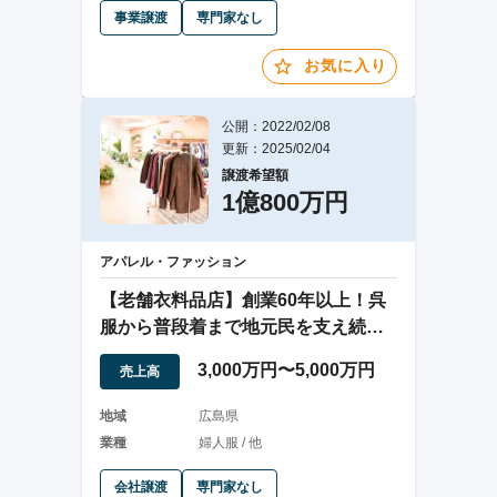
事業譲渡
専門家なし
お気に入り
公開：2022/02/08
更新：2025/02/04
譲渡希望額
1億800万円
アパレル・ファッション
【老舗衣料品店】創業60年以上！呉
服から普段着まで地元民を支え続け
てきたお店
3,000万円〜5,000万円
売上高
地域
広島県
業種
婦人服 / 他
会社譲渡
専門家なし