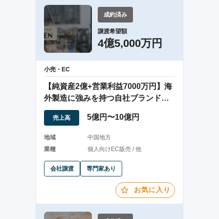
成約済み
譲渡希望額
4億5,000万円
小売・EC
【純資産2億+営業利益7000万円】海
外製造に強みを持つ自社ブランドア
パレル雑貨
5億円〜10億円
売上高
地域
中国地方
業種
個人向けEC販売 / 他
会社譲渡
専門家あり
お気に入り