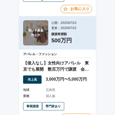
お気に入り
公開：2025/07/22
更新：2025/07/22
買い手募集

譲渡希望額
停止中
500万円
アパレル・ファッション
【借入なし】女性向けアパレル 東
京でも展開 数百万円で譲渡 会員
2,000名以下
3,000万円〜5,000万円
売上高
地域
広島県
業種
婦人服
事業譲渡
専門家あり