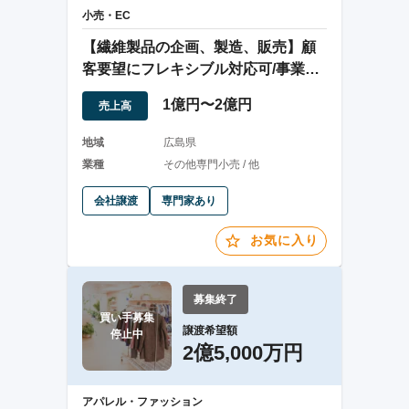
小売・EC
【繊維製品の企画、製造、販売】顧
客要望にフレキシブル対応可/事業成
長の余地あり
1億円〜2億円
売上高
地域
広島県
業種
その他専門小売 / 他
会社譲渡
専門家あり
お気に入り
募集終了
買い手募集

譲渡希望額
停止中
2億5,000万円
アパレル・ファッション