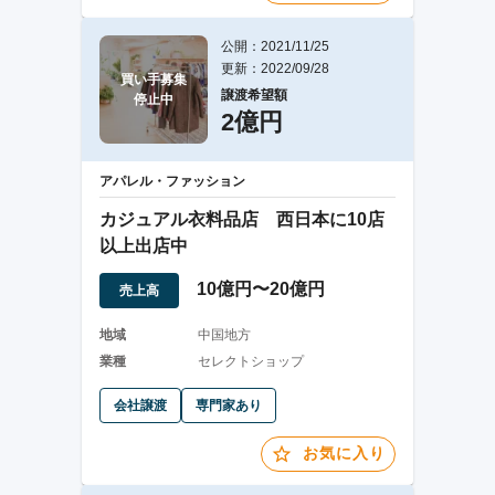
公開：2021/11/25
更新：2022/09/28
買い手募集

譲渡希望額
停止中
2億円
アパレル・ファッション
カジュアル衣料品店 西日本に10店
以上出店中
10億円〜20億円
売上高
地域
中国地方
業種
セレクトショップ
会社譲渡
専門家あり
お気に入り