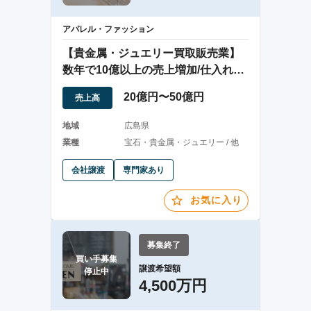
アパレル・ファッション
【貴金属・ジュエリー買取販売業】
数年で10億以上の売上増加/仕入れ
（買取）に強み
20億円〜50億円
売上高
地域
広島県
業種
宝石・貴金属・ジュエリー / 他
会社譲渡
専門家あり
お気に入り
募集終了
買い手募集

譲渡希望額
停止中
4,500万円