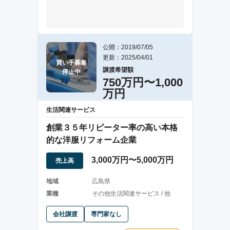
公開：2019/07/05
更新：2025/04/01
買い手募集

譲渡希望額
停止中
750万円〜1,000
万円
生活関連サービス
創業３５年リピーター率の高い本格
的な洋服リフォーム企業
3,000万円〜5,000万円
売上高
地域
広島県
業種
その他生活関連サービス / 他
会社譲渡
専門家なし