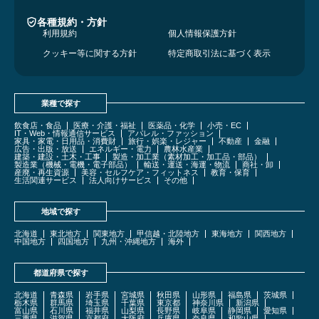
各種規約・方針
利用規約
個人情報保護方針
クッキー等に関する方針
特定商取引法に基づく表示
業種で探す
飲食店・食品
医療・介護・福祉
医薬品・化学
小売・EC
IT・Web・情報通信サービス
アパレル・ファッション
家具・家電・日用品・消費財
旅行・娯楽・レジャー
不動産
金融
広告・出版・放送
エネルギー・電力
農林水産業
建築・建設・土木・工事
製造・加工業（素材加工・加工品・部品）
製造業（機械・電機・電子部品）
輸送・運送・海運・物流
商社・卸
産廃・再生資源
美容・セルフケア・フィットネス
教育・保育
生活関連サービス
法人向けサービス
その他
地域で探す
北海道
東北地方
関東地方
甲信越・北陸地方
東海地方
関西地方
中国地方
四国地方
九州・沖縄地方
海外
都道府県で探す
北海道
青森県
岩手県
宮城県
秋田県
山形県
福島県
茨城県
栃木県
群馬県
埼玉県
千葉県
東京都
神奈川県
新潟県
富山県
石川県
福井県
山梨県
長野県
岐阜県
静岡県
愛知県
三重県
滋賀県
京都府
大阪府
兵庫県
奈良県
和歌山県