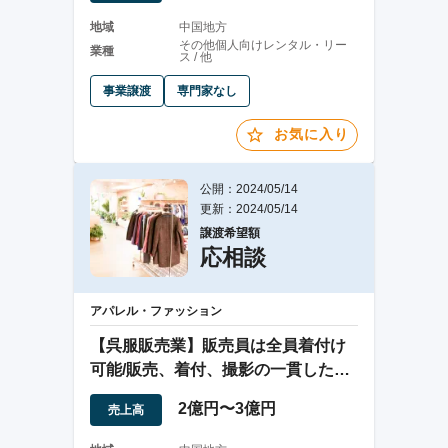
地域
中国地方
その他個人向けレンタル・リー
業種
ス / 他
事業譲渡
専門家なし
お気に入り
公開：2024/05/14
更新：2024/05/14
譲渡希望額
応相談
アパレル・ファッション
【呉服販売業】販売員は全員着付け
可能/販売、着付、撮影の一貫したサ
ービスを展開
2億円〜3億円
売上高