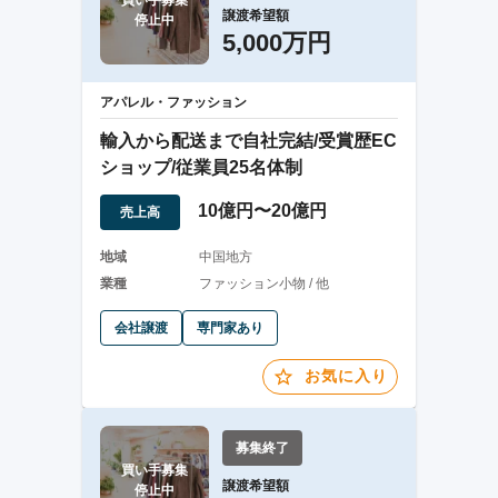
買い手募集

譲渡希望額
停止中
5,000万円
アパレル・ファッション
輸入から配送まで自社完結/受賞歴EC
ショップ/従業員25名体制
10億円〜20億円
売上高
地域
中国地方
業種
ファッション小物 / 他
会社譲渡
専門家あり
お気に入り
募集終了
買い手募集

譲渡希望額
停止中