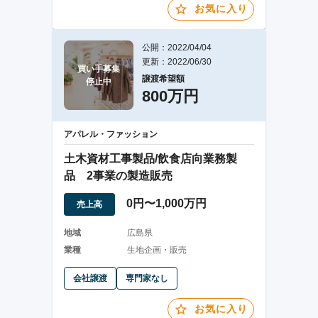
お気に入り
公開：2022/04/04
更新：2022/06/30
買い手募集

譲渡希望額
停止中
800万円
アパレル・ファッション
土木資材工事製品/飲食店向業務製
品 2事業の製造販売
0円〜1,000万円
売上高
地域
広島県
業種
生地企画・販売
会社譲渡
専門家なし
お気に入り