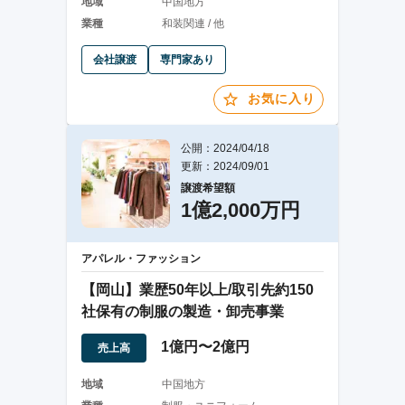
地域
中国地方
業種
和装関連 / 他
会社譲渡
専門家あり
お気に入り
公開：2024/04/18
更新：2024/09/01
譲渡希望額
1億2,000万円
アパレル・ファッション
【岡山】業歴50年以上/取引先約150
社保有の制服の製造・卸売事業
1億円〜2億円
売上高
地域
中国地方