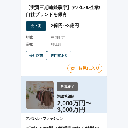
【実質三期連続黒字】アパレル企業/
自社ブランドを保有
2億円〜3億円
売上高
地域
中国地方
業種
紳士服
会社譲渡
専門家あり
お気に入り
募集終了
譲渡希望額
2,000万円〜
3,000万円
アパレル・ファッション