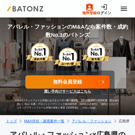
無料登録
ログイン
トップページ
アパレル・ファッションのM&Aなら案件数・成約
数No.1のバトンズ
M&A案件一覧
売りたい方へ
無料会員登録
買いたい方へ
買い手向けサービスはこちら
※
M＆Aプラットフォーム市場におけるユーザー数・案件数・成約件数2021〜2025年度（見込値を
成約事例
含む） No.1
出典：デロイトトーマツ ミック経済研究所（2025年11月発刊）「国内ビジネスマ
ッチングプラットフォーム市場の現状と展望【2025年版】」 (mic-r.co.jp)
トップ
M&A売却・譲渡案件一覧
アパレル・ファッション
広島県
M&A専門家の方へ
アパレル・ファッション×広島県の