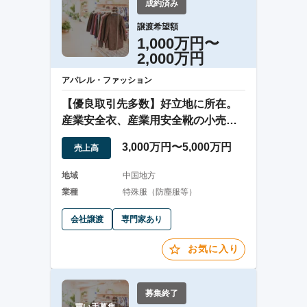
成約済み
譲渡希望額
1,000万円〜
2,000万円
アパレル・ファッション
【優良取引先多数】好立地に所在。
産業安全衣、産業用安全靴の小売
業。
3,000万円〜5,000万円
売上高
地域
中国地方
業種
特殊服（防塵服等）
会社譲渡
専門家あり
お気に入り
募集終了