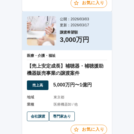
お気に入り
公開：2026/03/03
更新：2026/03/17
譲渡希望額
3,000万円
医療・介護・福祉
【売上安定成長】補聴器・補聴援助
機器販売事業の譲渡案件
5,000万円〜1億円
売上高
地域
東京都
業種
医療機器卸 / 他
会社譲渡
専門家あり
お気に入り