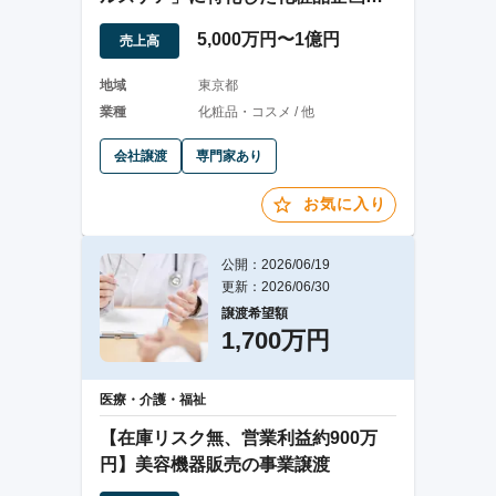
売・OEM受託
5,000万円〜1億円
売上高
地域
東京都
業種
化粧品・コスメ / 他
会社譲渡
専門家あり
お気に入り
公開：2026/06/19
更新：2026/06/30
譲渡希望額
1,700万円
医療・介護・福祉
【在庫リスク無、営業利益約900万
円】美容機器販売の事業譲渡