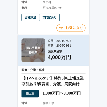
地域
東京都
業種
医療機器卸 / 他
会社譲渡
専門家あり
お気に入り
公開：2024/07/08
更新：2025/03/31
買い手募集

譲渡希望額
停止中
4,000万円
医療・介護・福祉
【IT×ヘルスケア】特許5件/上場企業
取引あり/保育園、介護、病院向けセ
ンサ製品
1,000万円〜3,000万円
売上高
地域
神奈川県