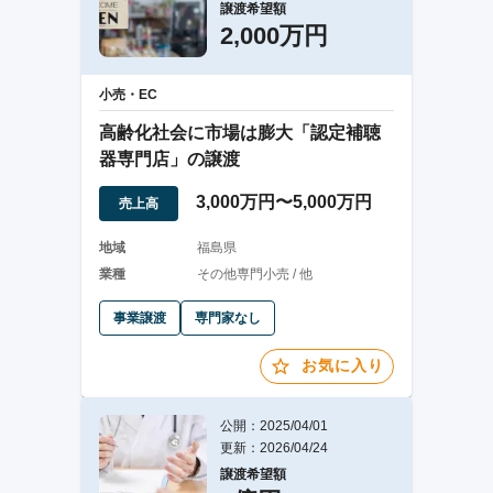
譲渡希望額
2,000万円
小売・EC
高齢化社会に市場は膨大「認定補聴
器専門店」の譲渡
3,000万円〜5,000万円
売上高
地域
福島県
業種
その他専門小売 / 他
事業譲渡
専門家なし
お気に入り
公開：2025/04/01
更新：2026/04/24
譲渡希望額