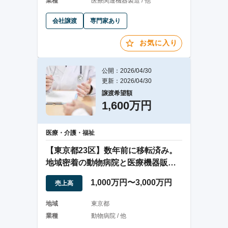
業種
医療関連機器製造 / 他
会社譲渡
専門家あり
お気に入り
公開：2026/04/30
更新：2026/04/30
譲渡希望額
1,600万円
医療・介護・福祉
【東京都23区】数年前に移転済み。
地域密着の動物病院と医療機器販売
業の2本柱
1,000万円〜3,000万円
売上高
地域
東京都
業種
動物病院 / 他