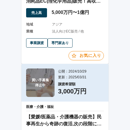
消耗品EC(理化学用品)販売！高収益×
高成長！
5,000万円〜1億円
売上高
地域
アジア
業種
法人向けEC販売 / 他
事業譲渡
専門家あり
お気に入り
公開：2024/10/29
更新：2025/03/31
買い手募集

譲渡希望額
停止中
3,000万円
医療・介護・福祉
【愛媛/医薬品・介護機器の販売】民
事再生から奇跡の復活,次の段階に向