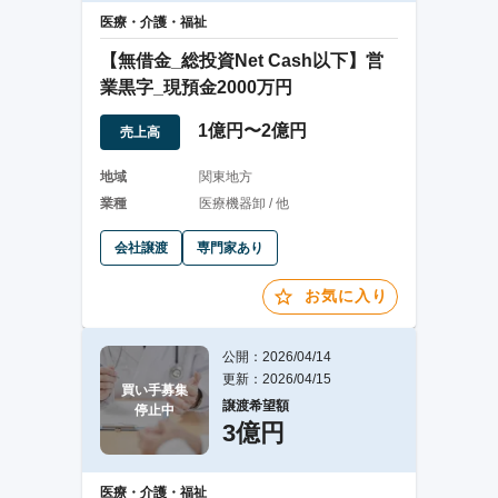
医療・介護・福祉
【無借金_総投資Net Cash以下】営
業黒字_現預金2000万円
1億円〜2億円
売上高
地域
関東地方
業種
医療機器卸 / 他
会社譲渡
専門家あり
お気に入り
公開：2026/04/14
更新：2026/04/15
買い手募集

譲渡希望額
停止中
3億円
医療・介護・福祉