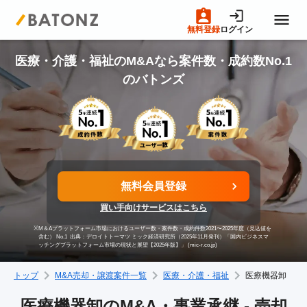
無料登録
ログイン
トップページ
医療・介護・福祉のM&Aなら案件数・成約数No.1
のバトンズ
M&A案件一覧
売りたい方へ
無料会員登録
買いたい方へ
買い手向けサービスはこちら
※
M＆Aプラットフォーム市場におけるユーザー数・案件数・成約件数2021〜2025年度（見込値を
成約事例
含む） No.1
出典：デロイトトーマツ ミック経済研究所（2025年11月発刊）「国内ビジネスマ
ッチングプラットフォーム市場の現状と展望【2025年版】」 (mic-r.co.jp)
トップ
M&A売却・譲渡案件一覧
医療・介護・福祉
医療機器卸
M&A専門家の方へ
医療機器卸のM&A・事業承継 - 売却