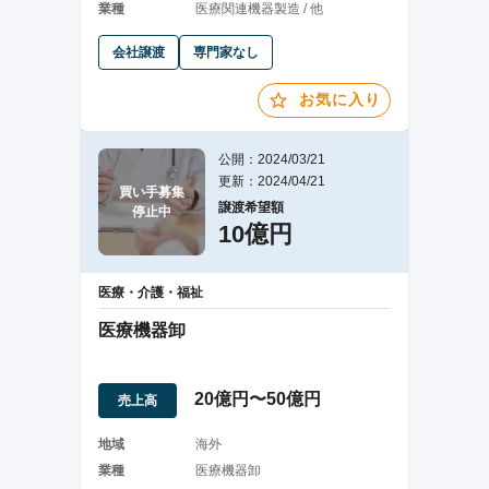
業種
医療関連機器製造 / 他
会社譲渡
専門家なし
お気に入り
公開：2024/03/21
更新：2024/04/21
買い手募集

譲渡希望額
停止中
10億円
医療・介護・福祉
医療機器卸
20億円〜50億円
売上高
地域
海外
業種
医療機器卸