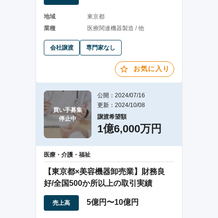
地域
東京都
業種
医療関連機器製造 / 他
会社譲渡
専門家なし
お気に入り
公開：2024/07/16
更新：2024/10/08
買い手募集

譲渡希望額
停止中
1億6,000万円
医療・介護・福祉
【東京都×美容機器卸売業】財務良
好/全国500か所以上の取引実績
5億円〜10億円
売上高