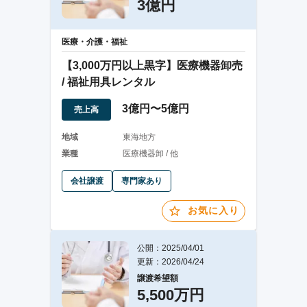
3億円
医療・介護・福祉
【3,000万円以上黒字】医療機器卸売
/ 福祉用具レンタル
3億円〜5億円
売上高
地域
東海地方
業種
医療機器卸 / 他
会社譲渡
専門家あり
お気に入り
公開：2025/04/01
更新：2026/04/24
譲渡希望額
5,500万円