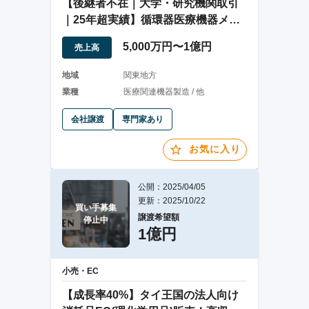
【後継者不在｜大学・研究機関取引
｜25年超実績】循環器医療機器メー
カー
5,000万円〜1億円
売上高
地域
関東地方
業種
医療関連機器製造 / 他
会社譲渡
専門家あり
お気に入り
公開：2025/04/05
更新：2025/10/22
買い手募集

譲渡希望額
停止中
1億円
小売・EC
【成長率40%】タイ王国の法人向け