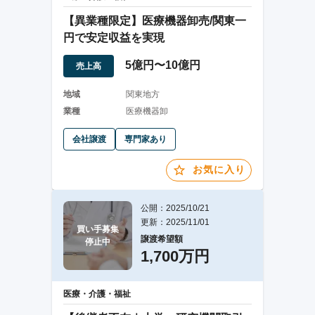
【異業種限定】医療機器卸売/関東一
円で安定収益を実現
5億円〜10億円
売上高
地域
関東地方
業種
医療機器卸
会社譲渡
専門家あり
お気に入り
公開：2025/10/21
更新：2025/11/01
買い手募集

譲渡希望額
停止中
1,700万円
医療・介護・福祉