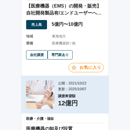
【医療機器（EMS）の開発・販売】
自社開発製品有/エンドユーザーへの
直販が約9割
5億円〜10億円
売上高
地域
東海地方
業種
医療機器卸 / 他
会社譲渡
専門家あり
お気に入り
公開：2021/10/22
更新：2025/10/07
譲渡希望額
12億円
医療・介護・福祉
医療機器の卸及び設置