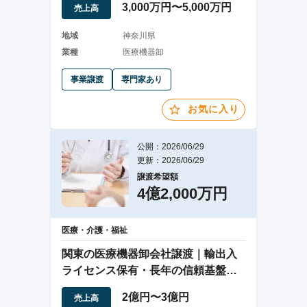
3,000万円〜5,000万円
売上高
地域
神奈川県
業種
医療機器卸
事業譲渡
専門家あり
お気に入り
公開：2026/06/29
更新：2026/06/29
譲渡希望額
4億2,000万円
医療・介護・福祉
関東の医療機器卸会社譲渡｜輸出入
ライセンス保有・長年の信頼基盤あ
り
2億円〜3億円
売上高