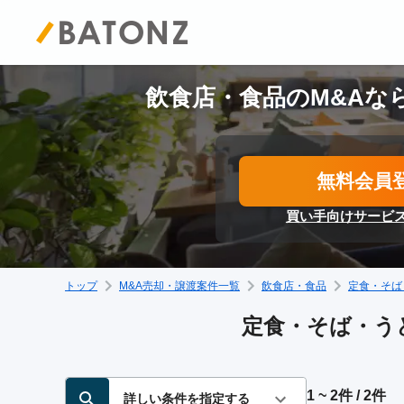
飲食店・食品のM&Aなら
無料会員
買い手向けサービ
トップ
M&A売却・譲渡案件一覧
飲食店・食品
定食・そば
定食・そば・うど
1 ~ 2件 / 2件
詳しい条件を指定する