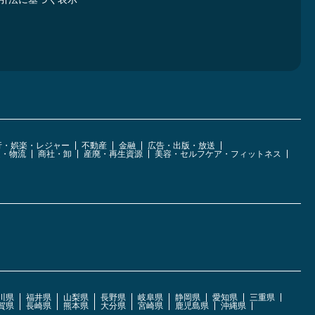
行・娯楽・レジャー
不動産
金融
広告・出版・放送
運・物流
商社・卸
産廃・再生資源
美容・セルフケア・フィットネス
川県
福井県
山梨県
長野県
岐阜県
静岡県
愛知県
三重県
賀県
長崎県
熊本県
大分県
宮崎県
鹿児島県
沖縄県