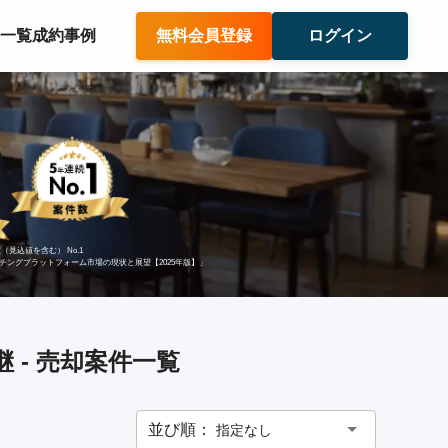
件一覧
成約事例
無料会員登録
ログイン
（見込値を含む） No.1
ッチングプラットフォーム市場の現状と展望【2025年版】」
 - 売却案件一覧
並び順：
指定なし