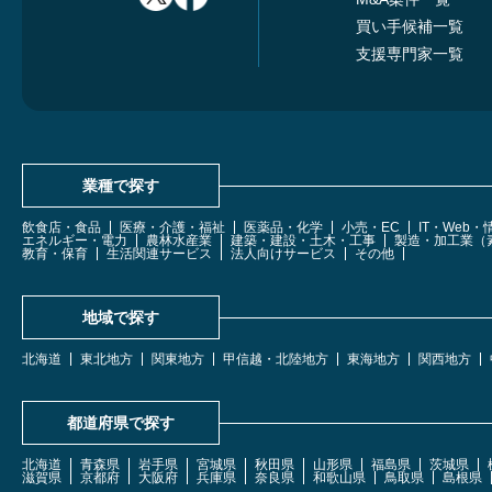
買い手候補一覧
支援専門家一覧
業種で探す
飲食店・食品
医療・介護・福祉
医薬品・化学
小売・EC
IT・Web
エネルギー・電力
農林水産業
建築・建設・土木・工事
製造・加工業（
教育・保育
生活関連サービス
法人向けサービス
その他
地域で探す
北海道
東北地方
関東地方
甲信越・北陸地方
東海地方
関西地方
都道府県で探す
北海道
青森県
岩手県
宮城県
秋田県
山形県
福島県
茨城県
滋賀県
京都府
大阪府
兵庫県
奈良県
和歌山県
鳥取県
島根県