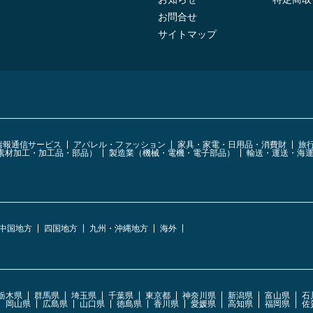
お問合せ
サイトマップ
・情報通信サービス
アパレル・ファッション
家具・家電・日用品・消費財
旅
素材加工・加工品・部品）
製造業（機械・電機・電子部品）
輸送・運送・海
中国地方
四国地方
九州・沖縄地方
海外
栃木県
群馬県
埼玉県
千葉県
東京都
神奈川県
新潟県
富山県
石
岡山県
広島県
山口県
徳島県
香川県
愛媛県
高知県
福岡県
佐