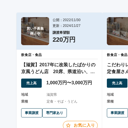
公開：2022/11/30
更新：2024/11/27
買い手募集

譲渡希望額
停止中
220万円
飲食店・食品
飲食店・食品
【滋賀】2017年に改装したばかりの
こだわり
京風うどん店 20席、県道沿い、十
定食屋さ
分な駐車場
1,000万円〜3,000万円
売上高
売上高
地域
滋賀県
地域
業種
定食・そば・うどん
業種
事業譲渡
専門家あり
事業譲渡
お気に入り