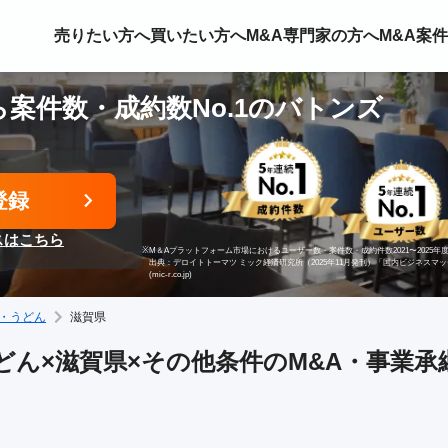
売りたい方へ
買いたい方へ
M&A専門家の方へ
M&A案
案件数・成約数No.1のバトンズ
登録
スはこちら
※
M＆Aプラットフォーム市場におけるユーザー数・案件数・成約件数2021〜2025年度
出典：デロイトトーマツ ミック経済研究所（2025年11月発刊）「国内ビジネスマ
(mic-r.co.jp)
・うどん
滋賀県
ん×滋賀県×その他条件のM&A・事業承継