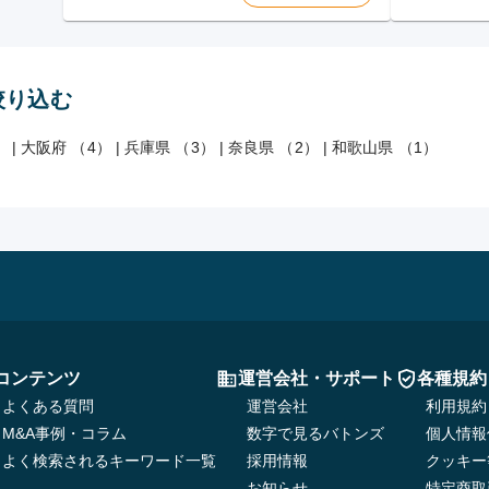
絞り込む
）
|
大阪府 （4）
|
兵庫県 （3）
|
奈良県 （2）
|
和歌山県 （1）
コンテンツ
運営会社・サポート
各種規約
よくある質問
運営会社
利用規約
M&A事例・コラム
数字で見るバトンズ
個人情報
よく検索されるキーワード一覧
採用情報
クッキー
お知らせ
特定商取