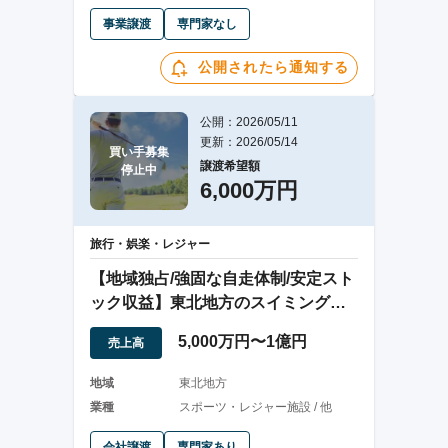
事業譲渡
専門家なし
公開されたら通知する
公開：2026/05/11
更新：2026/05/14
買い手募集

譲渡希望額
停止中
6,000万円
旅行・娯楽・レジャー
【地域独占/強固な自走体制/安定スト
ック収益】東北地方のスイミングス
クール事業
5,000万円〜1億円
売上高
地域
東北地方
業種
スポーツ・レジャー施設 / 他
会社譲渡
専門家あり