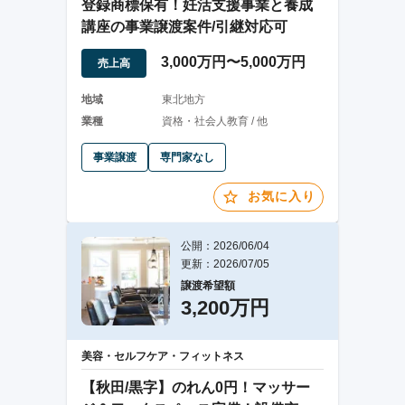
登録商標保有！妊活支援事業と養成
講座の事業譲渡案件/引継対応可
3,000万円〜5,000万円
売上高
地域
東北地方
業種
資格・社会人教育 / 他
事業譲渡
専門家なし
お気に入り
公開：2026/06/04
更新：2026/07/05
譲渡希望額
3,200万円
美容・セルフケア・フィットネス
【秋田/黒字】のれん0円！マッサー