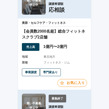
買い手募集

譲渡希望額
停止中
応相談
美容・セルフケア・フィットネス
【会員数2000名超】総合フィットネ
スクラブ2店舗
1億円〜2億円
売上高
地域
東北地方
業種
フィットネス・ジム
事業譲渡
専門家あり
お気に入り
募集終了
買い手募集

譲渡希望額
停止中