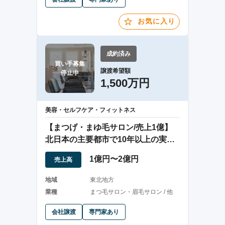
お気に入り
成約済み
買い手募集

譲渡希望額
停止中
1,500万円
美容・セルフケア・フィットネス
【まつげ・まゆ毛サロン/売上1億】
北日本の主要都市で10年以上の実績
有/複数店舗
1億円〜2億円
売上高
地域
東北地方
業種
まつ毛サロン・眉毛サロン / 他
会社譲渡
専門家あり