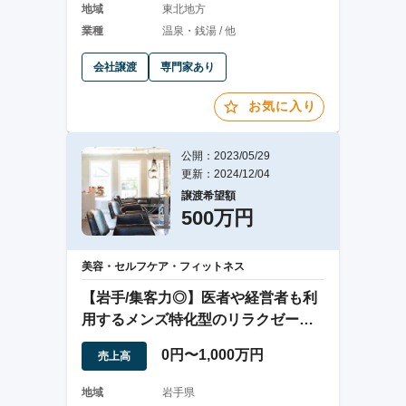
地域
東北地方
業種
温泉・銭湯 / 他
会社譲渡
専門家あり
お気に入り
公開：2023/05/29
更新：2024/12/04
譲渡希望額
500万円
美容・セルフケア・フィットネス
【岩手/集客力◎】医者や経営者も利
用するメンズ特化型のリラクゼーシ
ョンサロン
0円〜1,000万円
売上高
地域
岩手県