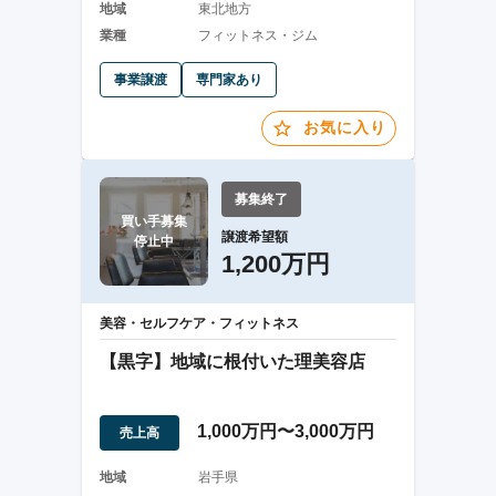
地域
東北地方
業種
フィットネス・ジム
事業譲渡
専門家あり
お気に入り
募集終了
買い手募集

譲渡希望額
停止中
1,200万円
美容・セルフケア・フィットネス
【黒字】地域に根付いた理美容店
1,000万円〜3,000万円
売上高
地域
岩手県