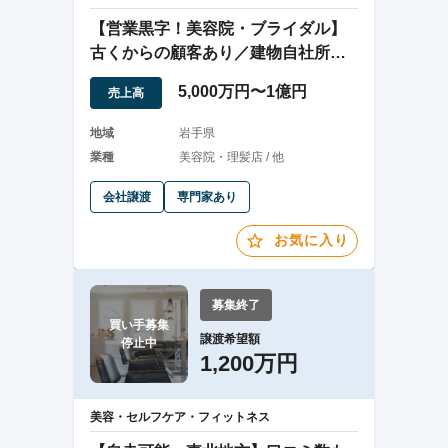
【営業黒字！美容院・ブライダル】
古くからの顧客あり／建物自社所有
／人流増加見込み
5,000万円〜1億円
売上高
地域
岩手県
業種
美容院・理髪店 / 他
会社譲渡
専門家あり
お気に入り
募集終了
買い手募集

譲渡希望額
停止中
1,200万円
美容・セルフケア・フィットネス