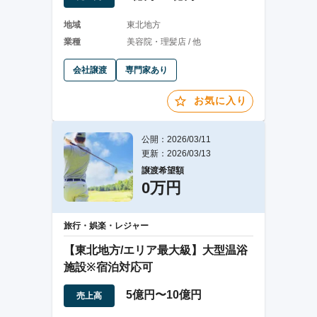
地域
東北地方
業種
美容院・理髪店 / 他
会社譲渡
専門家あり
お気に入り
公開：2026/03/11
更新：2026/03/13
譲渡希望額
0万円
旅行・娯楽・レジャー
【東北地方/エリア最大級】大型温浴
施設※宿泊対応可
5億円〜10億円
売上高