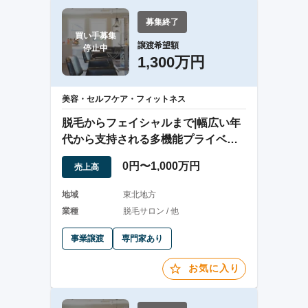
募集終了
買い手募集

譲渡希望額
停止中
1,300万円
美容・セルフケア・フィットネス
脱毛からフェイシャルまで|幅広い年
代から支持される多機能プライベー
トケアサロン
0円〜1,000万円
売上高
地域
東北地方
業種
脱毛サロン / 他
事業譲渡
専門家あり
お気に入り