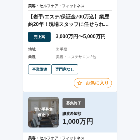
美容・セルフケア・フィットネス
【岩手/エステ/保証金700万込】業歴
約20年！現場スタッフに任せられる
店舗
3,000万円〜5,000万円
売上高
地域
岩手県
業種
美容・エステサロン / 他
事業譲渡
専門家なし
お気に入り
募集終了
買い手募集

譲渡希望額
停止中
1,000万円
美容・セルフケア・フィットネス