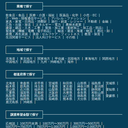
業種で探す
飲食店・食品
医療・介護・福祉
医薬品・化学
小売・EC
IT・Web・情報通信サービス
アパレル・ファッション
家具・家電・日用品・消費財
旅行・娯楽・レジャー
不動産
金融
広告・出版・放送
エネルギー・電力
農林水産業
建築・建設・土木・工事
製造・加工業（素材加工・加工品・部品）
製造業（機械・電機・電子部品）
輸送・運送・海運・物流
商社・卸
産廃・再生資源
美容・セルフケア・フィットネス
教育・保育
生活関連サービス
法人向けサービス
その他
地域で探す
北海道
東北地方
関東地方
甲信越・北陸地方
東海地方
関西地方
中国地方
四国地方
九州・沖縄地方
海外
都道府県で探す
北海道
青森県
岩手県
宮城県
秋田県
山形県
福島県
茨城県
栃木県
群馬県
埼玉県
千葉県
東京都
神奈川県
新潟県
富山県
石川県
福井県
山梨県
長野県
岐阜県
静岡県
愛知県
三重県
滋賀県
京都府
大阪府
兵庫県
奈良県
和歌山県
鳥取県
島根県
岡山県
広島県
山口県
徳島県
香川県
愛媛県
高知県
福岡県
佐賀県
長崎県
熊本県
大分県
宮崎県
鹿児島県
沖縄県
譲渡希望金額で探す
応相談
100万円未満
100万円〜300万円
300万円〜500万円
500万円〜750万円
750万円〜1,000万円
1,000万円〜2,000万円