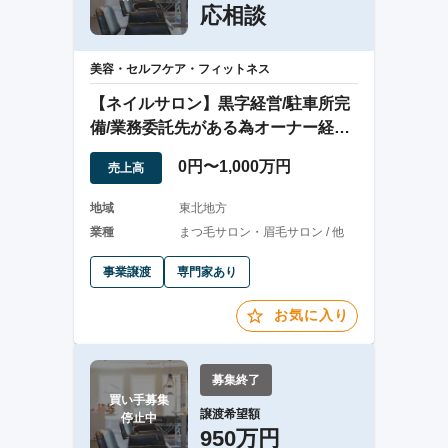
応相談
美容・セルフケア・フィットネス
【ネイルサロン】黒字経営/駐車所完
備/業務委託先がある為オーナー経営
も可能！
0円〜1,000万円
売上高
地域
東北地方
業種
まつ毛サロン・眉毛サロン / 他
事業譲渡
専門家あり
お気に入り
募集終了
買い手募集

譲渡希望額
停止中
950万円