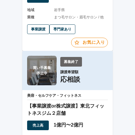
地域
岩手県
業種
まつ毛サロン・眉毛サロン / 他
事業譲渡
専門家あり
お気に入り
募集終了
買い手募集

譲渡希望額
停止中
応相談
美容・セルフケア・フィットネス
【事業譲渡or株式譲渡】東北フィッ
トネスジム２店舗
1億円〜2億円
売上高