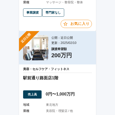
業種
マッサージ・整骨院・整体
事業譲渡
専門家なし
お気に入り
近日公開
公開：近日公開
更新：2025/02/10
譲渡希望額
200万円
美容・セルフケア・フィットネス
駅前通り路面店1階
0円〜1,000万円
売上高
地域
東北地方
業種
美容院・理髪店 / 他