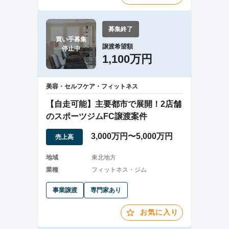
募集終了
買い手募集

譲渡希望額
停止中
1,100万円
美容・セルフケア・フィットネス
【自走可能】主要都市で展開！2店舗
のスポーツジムFC譲渡案件
3,000万円〜5,000万円
売上高
地域
東北地方
業種
フィットネス・ジム
事業譲渡
専門家あり
お気に入り