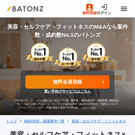
無料登録
ログイン
トップページ
美容・セルフケア・フィットネスのM&Aなら案件
数・成約数No.1のバトンズ
M&A案件一覧
売りたい方へ
無料会員登録
買いたい方へ
買い手向けサービスはこちら
※
M＆Aプラットフォーム市場におけるユーザー数・案件数・成約件数2021〜2025年度（見込値を
成約事例
含む） No.1
出典：デロイトトーマツ ミック経済研究所（2025年11月発刊）「国内ビジネスマ
ッチングプラットフォーム市場の現状と展望【2025年版】」 (mic-r.co.jp)
トップ
M&A売却・譲渡案件一覧
美容・セルフケア・フィットネス
M&A専門家の方へ
美容・セルフケア・フィットネス×