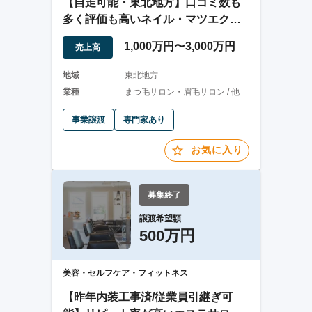
【自走可能・東北地方】口コミ数も
多く評価も高いネイル・マツエクサ
ロン
1,000万円〜3,000万円
売上高
地域
東北地方
業種
まつ毛サロン・眉毛サロン / 他
事業譲渡
専門家あり
お気に入り
募集終了
譲渡希望額
500万円
美容・セルフケア・フィットネス
【昨年内装工事済/従業員引継ぎ可