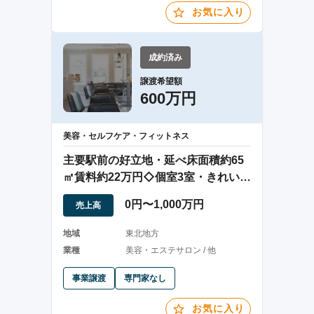
お気に入り
成約済み
譲渡希望額
600万円
美容・セルフケア・フィットネス
主要駅前の好立地・延べ床面積約65
㎡賃料約22万円◇個室3室・きれいな
店内が魅力
0円〜1,000万円
売上高
地域
東北地方
業種
美容・エステサロン / 他
事業譲渡
専門家なし
お気に入り