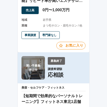
能】リピート率が高いエステサロン
の譲渡
0円〜1,000万円
売上高
地域
岩手県
業種
まつ毛サロン・眉毛サロン / 他
事業譲渡
専門家なし
お気に入り
募集終了
買い手募集

譲渡希望額
停止中
応相談
美容・セルフケア・フィットネス
【短期間で効果的なパーソナルトレ
ーニング】フィットネス東北1店舗