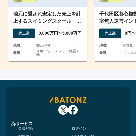
地元に愛され安定した売上を計
千代田区都心複
上するスイミングスクール・プ
室無人運営インド
ール施設の運営
時間会員制女性
3,000万円〜5,000万円
0円〜
売上高
売上高
地域
関西地方
地域
東京都
スポーツ・レジャー施設 /
業種
業種
ゴルフ場
他
サービス
会員登録
ログイン