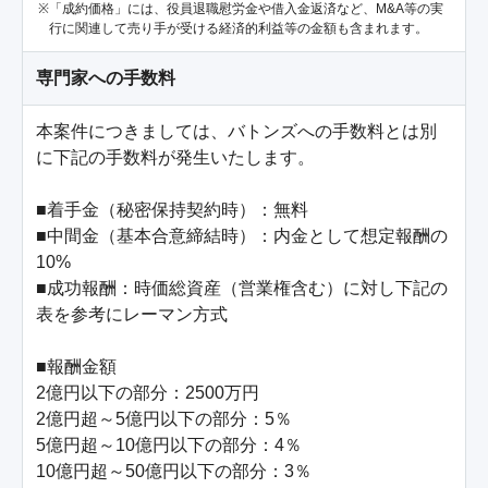
「成約価格」には、役員退職慰労金や借入金返済など、M&A等の実
行に関連して売り手が受ける経済的利益等の金額も含まれます。
専門家への手数料
本案件につきましては、バトンズへの手数料とは別
に下記の手数料が発生いたします。

■着手金（秘密保持契約時）：無料

■中間金（基本合意締結時）：内金として想定報酬の
10%

■成功報酬：時価総資産（営業権含む）に対し下記の
表を参考にレーマン方式

■報酬金額

2億円以下の部分：2500万円

2億円超～5億円以下の部分：5％

5億円超～10億円以下の部分：4％

10億円超～50億円以下の部分：3％
