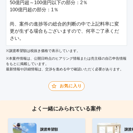
50億円超～100億円以下の部分：2％

100億円超の部分：1％

尚、案件の進捗等の総合的判断の中で上記料率に変
更が生ずる場合もございますので、何卒ご了承くだ
さい。
※譲渡希望額は税抜き価格で表示しています。
※本案件情報は、公開日時点のヒアリング情報または売主様の自己申告情報
をもとに掲載しています。
最新情報や詳細情報は、交渉を進める中で確認いただく必要があります。
お気に入り
よく一緒にみられている案件
譲渡希望額
譲渡