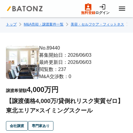
無料登録
ログイン
トップ
M&A売却・譲渡案件一覧
美容・セルフケア・フィットネス
トップページ
M&A案件一覧
No.89440
募集開始日：2026/06/03
最終更新日：2026/06/03
売りたい方へ
閲覧数：237
M&A交渉数：0
買いたい方へ
4,000万円
譲渡希望額
【譲渡価格4,000万/貸倒れリスク実質ゼロ】
成約事例
東北エリア×スイミングスクール
M&A専門家の方へ
会社譲渡
専門家あり