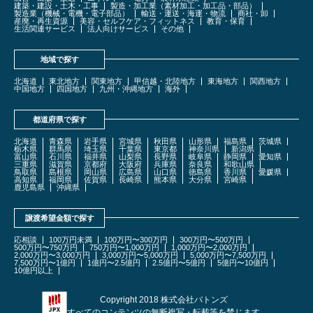
建築・建設・土木・工事
製造・加工業（素材加工・加工品・部品）
製造業（機械・電機・電子部品）
輸送・運送・海運・物流
商社・卸
産廃・再生資源
美容・セルフケア・フィットネス
教育・保育
生活関連サービス
法人向けサービス
その他
地域で探す
北海道
東北地方
関東地方
甲信越・北陸地方
東海地方
関西地方
中国地方
四国地方
九州・沖縄地方
海外
都道府県で探す
北海道
青森県
岩手県
宮城県
秋田県
山形県
福島県
茨城県
栃木県
群馬県
埼玉県
千葉県
東京都
神奈川県
新潟県
富山県
石川県
福井県
山梨県
長野県
岐阜県
静岡県
愛知県
三重県
滋賀県
京都府
大阪府
兵庫県
奈良県
和歌山県
鳥取県
島根県
岡山県
広島県
山口県
徳島県
香川県
愛媛県
高知県
福岡県
佐賀県
長崎県
熊本県
大分県
宮崎県
鹿児島県
沖縄県
譲渡希望金額で探す
応相談
100万円未満
100万円〜300万円
300万円〜500万円
500万円〜750万円
750万円〜1,000万円
1,000万円〜2,000万円
2,000万円〜3,000万円
3,000万円〜5,000万円
5,000万円〜7,500万円
7,500万円〜1億円
1億円〜2.5億円
2.5億円〜5億円
5億円〜10億円
10億円以上
Copyright 2018 株式会社バトンズ
すべてのコンテンツの無断複写・転載等を禁じます