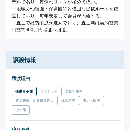
デルであり、貸倒れリスクが極めて低い。

・地域の幼稚園・保育園等と強固な提携ルートを確
立しており、毎年安定して会員が入会する。

・直近で経費削減が進んでおり、直近期は実態営業
利益約600万円程度へ回復。
譲渡情報
譲渡理由
後継者不在
イグジット
選択と集中
資本獲得による事業拡大
体調不安
気力の限界
その他
譲渡条件