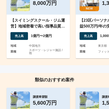
8,000万円
1,
NEW
【スイミングスクール・ジム運
【23区パーソナ
営】地域密着で高い指導品質・
益500万円/年
安定した会員基盤
盤、会員数増加
1億円〜2億円
1,0
売上高
売上高
地域
中国地方
地域
東京都
スポーツ・レジャー施設 /
業種
業種
フィッ
他
類似のおすすめ案件
譲渡希望額
譲渡
5,600万円
1,