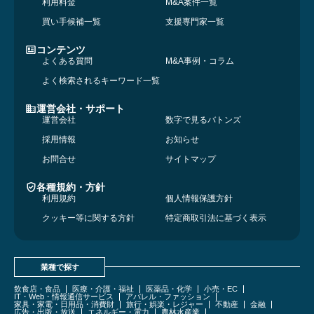
利用料金
M&A案件一覧
買い手候補一覧
支援専門家一覧
コンテンツ
よくある質問
M&A事例・コラム
よく検索されるキーワード一覧
運営会社・サポート
運営会社
数字で見るバトンズ
採用情報
お知らせ
お問合せ
サイトマップ
各種規約・方針
利用規約
個人情報保護方針
クッキー等に関する方針
特定商取引法に基づく表示
業種で探す
飲食店・食品
医療・介護・福祉
医薬品・化学
小売・EC
IT・Web・情報通信サービス
アパレル・ファッション
家具・家電・日用品・消費財
旅行・娯楽・レジャー
不動産
金融
広告・出版・放送
エネルギー・電力
農林水産業