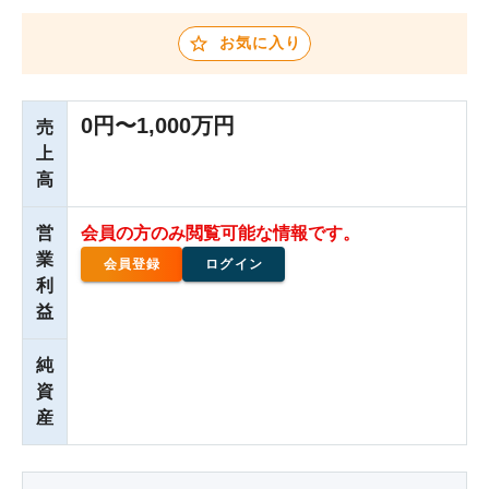
お気に入り
0円〜1,000万円
売
上
高
営
会員の方のみ閲覧可能な情報です。
業
会員登録
ログイン
利
益
純
資
産