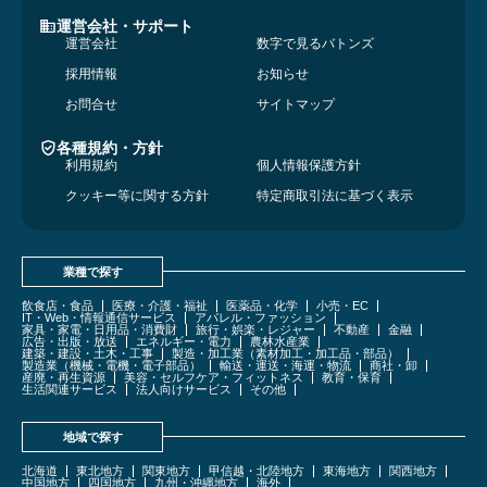
運営会社・サポート
運営会社
数字で見るバトンズ
採用情報
お知らせ
お問合せ
サイトマップ
各種規約・方針
利用規約
個人情報保護方針
クッキー等に関する方針
特定商取引法に基づく表示
業種で探す
飲食店・食品
医療・介護・福祉
医薬品・化学
小売・EC
IT・Web・情報通信サービス
アパレル・ファッション
家具・家電・日用品・消費財
旅行・娯楽・レジャー
不動産
金融
広告・出版・放送
エネルギー・電力
農林水産業
建築・建設・土木・工事
製造・加工業（素材加工・加工品・部品）
製造業（機械・電機・電子部品）
輸送・運送・海運・物流
商社・卸
産廃・再生資源
美容・セルフケア・フィットネス
教育・保育
生活関連サービス
法人向けサービス
その他
地域で探す
北海道
東北地方
関東地方
甲信越・北陸地方
東海地方
関西地方
中国地方
四国地方
九州・沖縄地方
海外