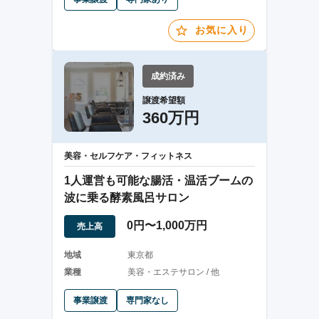
お気に入り
成約済み
譲渡希望額
360万円
美容・セルフケア・フィットネス
1人運営も可能な腸活・温活ブームの
波に乗る酵素風呂サロン
0円〜1,000万円
売上高
地域
東京都
業種
美容・エステサロン / 他
事業譲渡
専門家なし