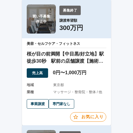
募集終了
買い手募集

譲渡希望額
停止中
300万円
美容・セルフケア・フィットネス
桜が目の前満開【中目黒/好立地】駅
徒歩30秒 駅前の店舗譲渡【施術者
あり】
0円〜1,000万円
売上高
地域
東京都
業種
マッサージ・整骨院・整体 / 他
事業譲渡
専門家なし
お気に入り