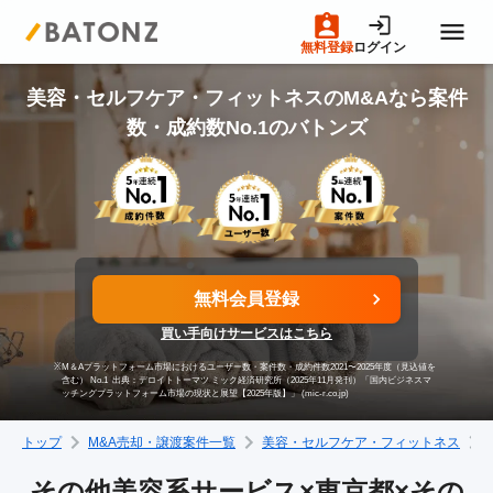
無料登録
ログイン
トップページ
美容・セルフケア・フィットネスのM&Aなら案件
数・成約数No.1のバトンズ
M&A案件一覧
売りたい方へ
無料会員登録
買いたい方へ
買い手向けサービスはこちら
※
M＆Aプラットフォーム市場におけるユーザー数・案件数・成約件数2021〜2025年度（見込値を
成約事例
含む） No.1
出典：デロイトトーマツ ミック経済研究所（2025年11月発刊）「国内ビジネスマ
ッチングプラットフォーム市場の現状と展望【2025年版】」 (mic-r.co.jp)
トップ
M&A売却・譲渡案件一覧
美容・セルフケア・フィットネス
M&A専門家の方へ
その他美容系サービス×東京都×その