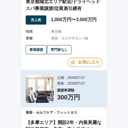
東京都城北エリア駅近/ドライヘッド
スパ事業譲渡/従業員引継有
1,000万円〜3,000万円
売上高
地域
東京都
業種
美容・エステサロン / 他
事業譲渡
専門家なし
お気に入り
公開：2026/07/17
更新：2026/07/17
譲渡希望額
300万円
美容・セルフケア・フィットネス
【多摩エリア】開設2年・内装美麗な