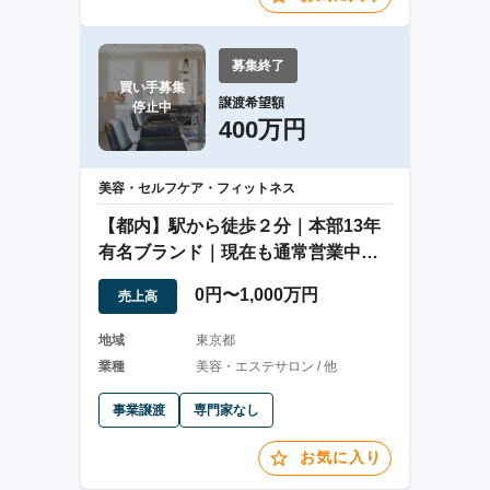
募集終了
買い手募集

譲渡希望額
停止中
400万円
美容・セルフケア・フィットネス
【都内】駅から徒歩２分｜本部13年
有名ブランド｜現在も通常営業中サ
ロン
0円〜1,000万円
売上高
地域
東京都
業種
美容・エステサロン / 他
事業譲渡
専門家なし
お気に入り