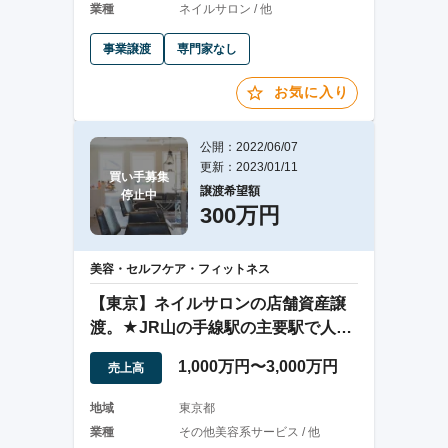
業種
ネイルサロン / 他
事業譲渡
専門家なし
お気に入り
公開：2022/06/07
更新：2023/01/11
買い手募集

譲渡希望額
停止中
300万円
美容・セルフケア・フィットネス
【東京】ネイルサロンの店舗資産譲
渡。★JR山の手線駅の主要駅で人気
繁華街★
1,000万円〜3,000万円
売上高
地域
東京都
業種
その他美容系サービス / 他