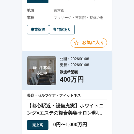
地域
東京都
業種
マッサージ・整骨院・整体 / 他
事業譲渡
専門家あり
お気に入り
公開：2026/01/08
更新：2026/01/08
買い手募集

譲渡希望額
停止中
400万円
美容・セルフケア・フィットネス
【都心駅近・設備充実】ホワイトニ
ング×エステの複合美容サロン/即営
業可能
0円〜1,000万円
売上高