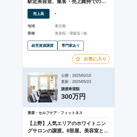
駅近美容室、集客・売上維持での店
舗譲渡
-
売上高
地域
東京都
業種
美容院・理髪店 / 他
経営資源譲渡
専門家あり
お気に入り
公開：2025/02/10
更新：2025/05/23
譲渡希望額
300万円
美容・セルフケア・フィットネス
【上野】人気エリアのホワイトニン
グサロンの譲渡。6部屋。美容室とし