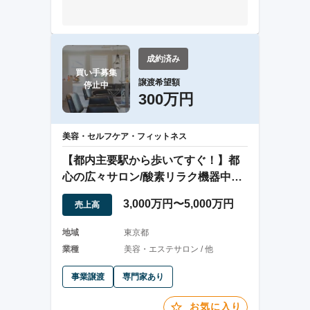
成約済み
買い手募集

譲渡希望額
停止中
300万円
美容・セルフケア・フィットネス
【都内主要駅から歩いてすぐ！】都
心の広々サロン/酸素リラク機器中心
の美容事業
3,000万円〜5,000万円
売上高
地域
東京都
業種
美容・エステサロン / 他
事業譲渡
専門家あり
お気に入り