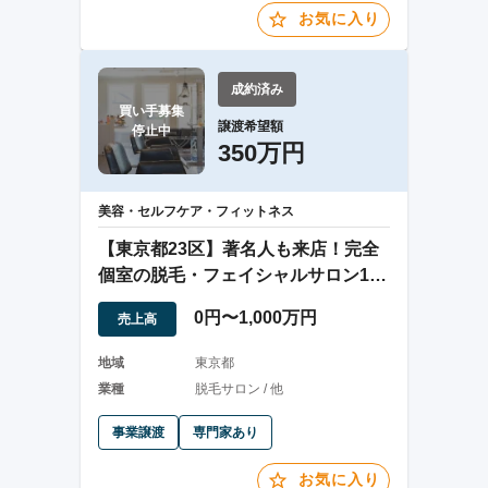
お気に入り
成約済み
買い手募集

譲渡希望額
停止中
350万円
美容・セルフケア・フィットネス
【東京都23区】著名人も来店！完全
個室の脱毛・フェイシャルサロン1店
舗の譲渡
0円〜1,000万円
売上高
地域
東京都
業種
脱毛サロン / 他
事業譲渡
専門家あり
お気に入り