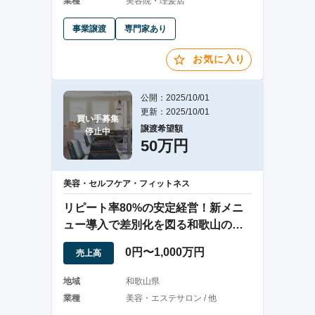
業種
美容院・理髪店
事業譲渡
専門家あり
お気に入り
公開：2025/10/01
更新：2025/10/01
買い手募集

譲渡希望額
停止中
50万円
美容・セルフケア・フィットネス
リピート率80%の安定経営！新メニ
ュー導入で差別化を図る和歌山のエ
ステサロン譲渡
0円〜1,000万円
売上高
地域
和歌山県
業種
美容・エステサロン / 他