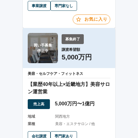
事業譲渡
専門家なし
お気に入り
募集終了
買い手募集

譲渡希望額
停止中
5,000万円
美容・セルフケア・フィットネス
【業歴40年以上×近畿地方】美容サロ
ン運営業
5,000万円〜1億円
売上高
地域
関西地方
業種
美容・エステサロン / 他
会社譲渡
専門家あり