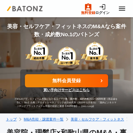
無料登録
ログイン
トップページ
美容・セルフケア・フィットネスのM&Aなら案件
数・成約数No.1のバトンズ
M&A案件一覧
売りたい方へ
無料会員登録
買いたい方へ
買い手向けサービスはこちら
※
M＆Aプラットフォーム市場におけるユーザー数・案件数・成約件数2021〜2025年度（見込値を
成約事例
含む） No.1
出典：デロイトトーマツ ミック経済研究所（2025年11月発刊）「国内ビジネスマ
ッチングプラットフォーム市場の現状と展望【2025年版】」 (mic-r.co.jp)
トップ
M&A売却・譲渡案件一覧
美容・セルフケア・フィットネス
M&A専門家の方へ
美容院・理髪店×和歌山県のM&A・事