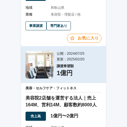
地域
和歌山県
業種
美容院・理髪店 / 他
事業譲渡
専門家あり
お気に入り
公開：2024/07/25
更新：2025/02/20
譲渡希望額
1億円
美容・セルフケア・フィットネス
美容院2店舗を運営する法人｜売上
164M、営利14M、顧客数約8000人
1億円〜2億円
売上高