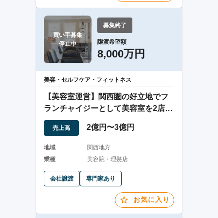
募集終了
買い手募集

譲渡希望額
停止中
8,000万円
美容・セルフケア・フィットネス
【美容室運営】関西圏の好立地でフ
ランチャイジーとして美容室を2店舗
運営
2億円〜3億円
売上高
地域
関西地方
業種
美容院・理髪店
会社譲渡
専門家あり
お気に入り