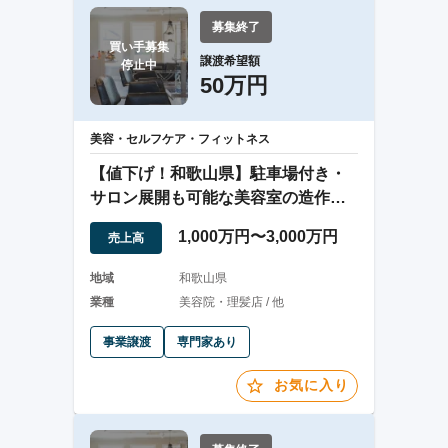
募集終了
買い手募集

譲渡希望額
停止中
50万円
美容・セルフケア・フィットネス
【値下げ！和歌山県】駐車場付き・
サロン展開も可能な美容室の造作譲
渡
1,000万円〜3,000万円
売上高
地域
和歌山県
業種
美容院・理髪店 / 他
事業譲渡
専門家あり
お気に入り