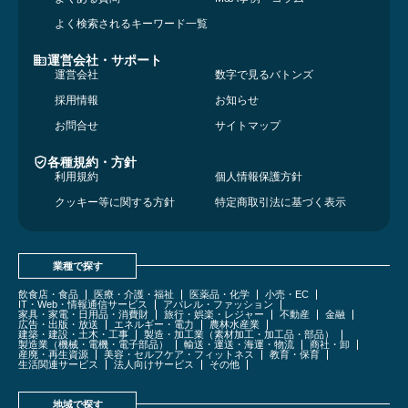
よく検索されるキーワード一覧
運営会社・サポート
運営会社
数字で見るバトンズ
採用情報
お知らせ
お問合せ
サイトマップ
各種規約・方針
利用規約
個人情報保護方針
クッキー等に関する方針
特定商取引法に基づく表示
業種で探す
飲食店・食品
医療・介護・福祉
医薬品・化学
小売・EC
IT・Web・情報通信サービス
アパレル・ファッション
家具・家電・日用品・消費財
旅行・娯楽・レジャー
不動産
金融
広告・出版・放送
エネルギー・電力
農林水産業
建築・建設・土木・工事
製造・加工業（素材加工・加工品・部品）
製造業（機械・電機・電子部品）
輸送・運送・海運・物流
商社・卸
産廃・再生資源
美容・セルフケア・フィットネス
教育・保育
生活関連サービス
法人向けサービス
その他
地域で探す