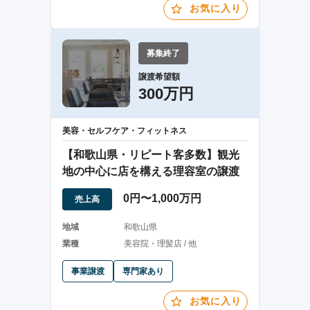
お気に入り
募集終了
譲渡希望額
300万円
美容・セルフケア・フィットネス
【和歌山県・リピート客多数】観光
地の中心に店を構える理容室の譲渡
0円〜1,000万円
売上高
地域
和歌山県
業種
美容院・理髪店 / 他
事業譲渡
専門家あり
お気に入り