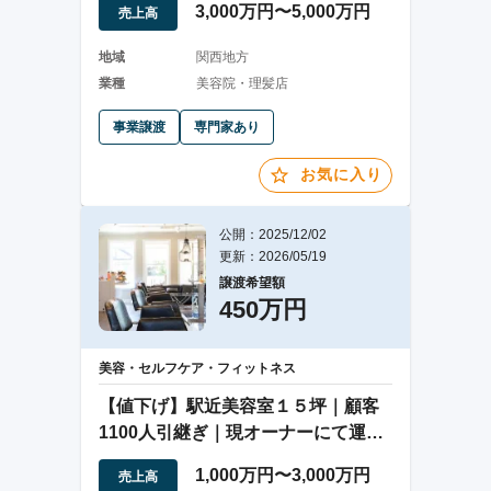
3,000万円〜5,000万円
売上高
地域
関西地方
業種
美容院・理髪店
事業譲渡
専門家あり
お気に入り
公開：2025/12/02
更新：2026/05/19
譲渡希望額
450万円
美容・セルフケア・フィットネス
【値下げ】駅近美容室１５坪｜顧客
1100人引継ぎ｜現オーナーにて運営
可能｜設備新
1,000万円〜3,000万円
売上高