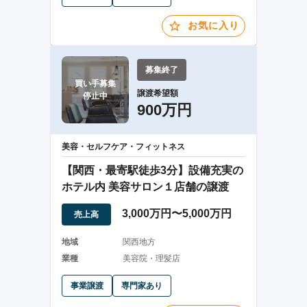
お気に入り
募集終了
買い手募集

譲渡希望額
停止中
900万円
美容・セルフケア・フィットネス
【関西・最寄駅徒歩3分】設備充実の
ホテル内 美容サロン１店舗の譲渡
3,000万円〜5,000万円
売上高
地域
関西地方
業種
美容院・理髪店
事業譲渡
専門家あり