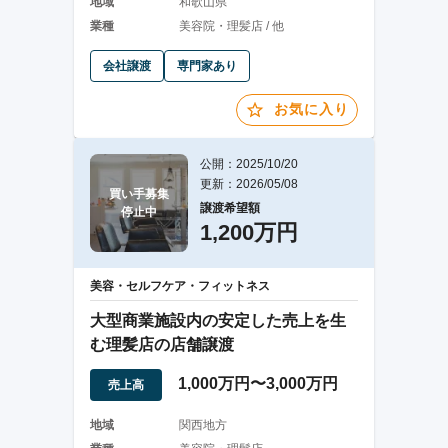
地域
和歌山県
業種
美容院・理髪店 / 他
会社譲渡
専門家あり
お気に入り
公開：2025/10/20
更新：2026/05/08
買い手募集

譲渡希望額
停止中
1,200万円
美容・セルフケア・フィットネス
大型商業施設内の安定した売上を生
む理髪店の店舗譲渡
1,000万円〜3,000万円
売上高
地域
関西地方